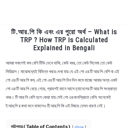
টি.আর.পি কি এবং এর পুরো অর্থ – What is
TECHNOLOGY
TRP ? How TRP is Calculated
Explained in Bengali
HEALTH & LIFESTYLE
আমরা সকলেই কম বেশি টিভি দেখে থাকি, কেউ খবর, তো কেউ সিনেমা তো কেউ
in
BIOGRAPHY
Technology
সিরিয়াল। মাঝেমধ্যেই বিভিন্ন খবরে দেখা যায় যে এই শো এর টি আর পি বেশি বা এই
শো এর টি আর পি কম, এই শো এর টি আর পি দিন দিন কমে যাচ্ছে আবার অন্য একট
EDUCATIONAL
শো এর টি আর পি বেড়ে গেছে, প্রায়শই কানে আসে চ্যানেলের টি আর পি সংক্রান্ত
BENGALI WISHES
খবর। টি আর পি বেশি হলে বোঝা যায় সেই শো এর জনপ্রিয়তা বেশি৷ অনেকেই
ট.আর.পি র কথা শুনে থাকলেও টি.আর.পি কি এই বিষয়ে তেমন ধারণা নেই।
QUOTES & CAPTIONS
সূচিপত্র ( Table of Contents )
show