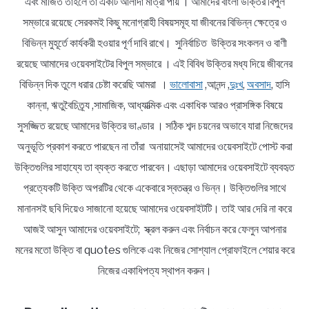
এবং মার্জিত তাহলে তা একটি আলাদা মাত্রা পায় । আমাদের বাংলা উক্তির বিপুল
সম্ভারে রয়েছে সেরকমই কিছু মনোগ্রাহী বিষয়সমূহ যা জীবনের বিভিন্ন ক্ষেত্রে ও
বিভিন্ন মুহূর্তে কার্যকরী হওয়ার পূর্ণ দাবি রাখে। সুনির্বাচিত উক্তির সংকলন ও বাণী
রয়েছে আমাদের ওয়েবসাইটের বিপুল সম্ভারে । এই বিবিধ উক্তির মধ্য দিয়ে জীবনের
বিভিন্ন দিক তুলে ধরার চেষ্টা করেছি আমরা ।
ভালোবাসা
,আনন্দ ,
দুঃখ
,
অবসাদ
, হাসি
কান্না, ঋতুবৈচিত্র্য ,সামাজিক, আধ্যাত্মিক এবং একাধিক আরও প্রাসঙ্গিক বিষয়ে
সুসজ্জিত রয়েছে আমাদের উক্তির ভাণ্ডার । সঠিক শব্দ চয়নের অভাবে যারা নিজেদের
অনুভূতি প্রকাশ করতে পারছেন না তাঁরা অনায়াসেই আমাদের ওয়েবসাইটে পোস্ট করা
উক্তিগুলির সাহায্যে তা ব্যক্ত করতে পারবেন। এছাড়া আমাদের ওয়েবসাইটে ব্যবহৃত
প্রত্যেকটি উক্তি অপরটির থেকে একেবারে স্বতন্ত্র ও ভিন্ন। উক্তিগুলির সাথে
মানানসই ছবি দিয়েও সাজানো হয়েছে আমাদের ওয়েবসাইটটি। তাই আর দেরি না করে
আজই আসুন আমাদের ওয়েবসাইটে; স্ক্রল করুন এবং নির্বাচন করে ফেলুন আপনার
মনের মতো উক্তি বা quotes গুলিকে এবং নিজের সোশ্যাল প্রোফাইলে শেয়ার করে
নিজের একাধিপত্য স্থাপন করুন।