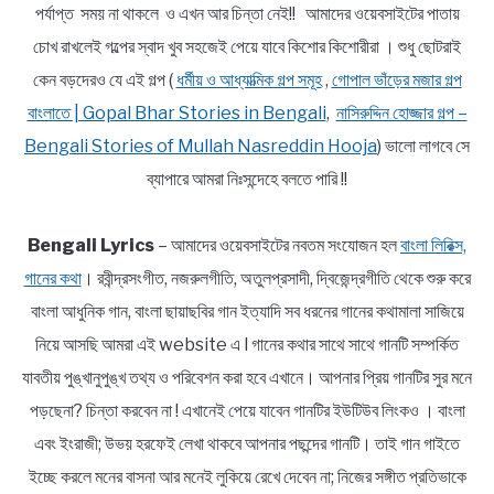
পর্যাপ্ত সময় না থাকলে ও এখন আর চিন্তা নেই!! আমাদের ওয়েবসাইটের পাতায়
চোখ রাখলেই গল্পের স্বাদ খুব সহজেই পেয়ে যাবে কিশোর কিশোরীরা । শুধু ছোটরাই
কেন বড়দেরও যে এই গল্প (
ধর্মীয় ও আধ্যাত্মিক গল্প সমূহ
,
গোপাল ভাঁড়ের মজার গল্প
বাংলাতে | Gopal Bhar Stories in Bengali
,
নাসিরুদ্দিন হোজ্জার গল্প –
Bengali Stories of Mullah Nasreddin Hooja
) ভালো লাগবে সে
ব্যাপারে আমরা নিঃসন্দেহে বলতে পারি !!
Bengali Lyrics
– আমাদের ওয়েবসাইটের নবতম সংযোজন হল
বাংলা লিরিক্স,
গানের কথা
। রবীন্দ্রসংগীত, নজরুলগীতি, অতুলপ্রসাদী, দ্বিজেন্দ্রগীতি থেকে শুরু করে
বাংলা আধুনিক গান, বাংলা ছায়াছবির গান ইত্যাদি সব ধরনের গানের কথামালা সাজিয়ে
নিয়ে আসছি আমরা এই website এ l গানের কথার সাথে সাথে গানটি সম্পর্কিত
যাবতীয় পুঙ্খানুপুঙ্খ তথ্য ও পরিবেশন করা হবে এখানে। আপনার প্রিয় গানটির সুর মনে
পড়ছেনা? চিন্তা করবেন না ! এখানেই পেয়ে যাবেন গানটির ইউটিউব লিংকও । বাংলা
এবং ইংরাজী; উভয় হরফেই লেখা থাকবে আপনার পছন্দের গানটি। তাই গান গাইতে
ইচ্ছে করলে মনের বাসনা আর মনেই লুকিয়ে রেখে দেবেন না; নিজের সঙ্গীত প্রতিভাকে