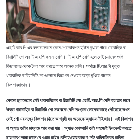
এই টি আর পি এর ফলাফলের মাধ্যমে প্রোডাকশন হাউস বুঝতে পারে ধারাবাহিক বা
রিয়ালিটি শো এর টি.আর.পি কম না বেশি। টি.আর.পি বেশি হলে সেই চ্যানেল গুলি
বিজ্ঞাপনের থেকে টাকা আয় করতে পারে অনেক বেশি। সর্বোচ্চ টি.আর.পি যুক্ত
ধারাবাহিক বা রিয়ালিটি শো গুলোতে বিজ্ঞাপন দেওয়ার জন্য মুখিয়ে থাকেন
বিজ্ঞাপনদাতারা।
কোনো চ্যানেলের যেই ধারাবাহিকের বা রিয়ালিটি শো এর টি.আর.পি বেশি হয় তার মানে
উক্ত ধারাবাহিক বা রিয়ালিটি শো সবথেকে বেশি সংখ্যক লোকের কাছে পৌঁছেছে তখন
সেই শো এর মধ্যে বিজ্ঞাপন দিতে আগ্রহী হয় অনেকে অ্যাডভাটাইজার। এই বিজ্ঞাপন
বা অ্যাড গুলির মাধ্যমে আয় করা যায়। অ্যাড কোম্পানি গুলি সহজেই ইনভেস্ট করতে
চায় কারণ তারা জানে যে ওয়াচ চাইম বেশি হওয়ার কারণে সেই ধারিবাহিকের চাহিদা