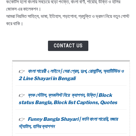
বংকোটস হলো বাংলায় সবচেয়ে বড়ো পংক্তি, বাংলা বাণী, শায়েরি, উক্তি ও হাসির
জোকস এর কালেকশন।
আমরা নিয়মিত সাহিত্য, ভাষা, ইতিহাস, পড়াশোনা, প্রযুক্তি ও ভ্রমণ নিয়ে নতুন পোস্ট
করে থাকি।
CONTACT US
বাংলা শায়েরী ২ লাইনে | সেরা প্রেম, দুঃখ, রোমান্টিক, অ্যাটিটিউড ও
2 Line Shayari in Bengali
ব্লক স্টেটাস, ব্লকলিস্ট নিয়ে ক্যাপশন, উক্তি | Block
status Bangla, Block list Captions, Quotes
Funny Bangla Shayari | ফানি বাংলা শায়েরি, মজার
স্ট্যাটাস, হাসির ক্যাপশন