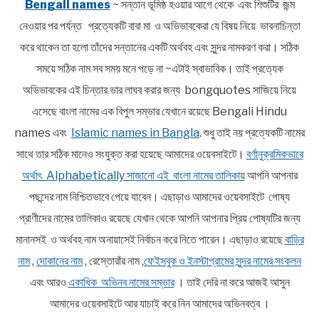
Bengali names
~ সন্তান ভূমিষ্ঠ হওয়ার আগে থেকে এবং শিশুটির জন্ম
নেওয়ার পর পর্যন্ত প্রত্যেকটি বাবা মা ও অভিভাবকেরা যে বিষয় নিয়ে ভাবনাচিন্তা
করে থাকেন তা হলো তাঁদের সন্তানের একটি অর্থবহ এবং সুন্দর নামকরণ করা। সঠিক
সময়ে সঠিক নাম সব সময় মনে পড়ে না ~এটাই স্বাভাবিক। তাই প্রত্যেক
অভিভাবকের এই চিন্তার ভার লাঘব করার জন্য bongquotes সাজিয়ে নিয়ে
এসেছে বাংলা নামের এক বিপুল সম্ভার যেখানে রয়েছে Bengali Hindu
names এবং
Islamic names in Bangla
. শুধু তাই নয় প্রত্যেকটি নামের
সাথে তার সঠিক মানেও সংযুক্ত করা হয়েছে আমাদের ওয়েবসাইটে।
বর্ণানুক্রমিকভাবে
অর্থাৎ Alphabetically সাজানো এই বাংলা নামের তালিকায়
আপনি আপনার
পছন্দের নাম নিশ্চিতভাবে পেয়ে যাবেন। এছাড়াও আমাদের ওয়েবসাইটে পোষ্য
প্রাণীদের নামের তালিকাও রয়েছে যেখান থেকে আপনি আপনার প্রিয় পোষ্যটির জন্য
মানানসই ও অর্থবহ নাম অনায়াসেই নির্বাচন করে নিতে পারেন। এছাড়াও রয়েছে
বাড়ির
নাম
,
দোকানের নাম
, রেস্তোরাঁর নাম ,
ফেইসবুক ও ইনস্টাগ্রামের সুন্দর নামের সংকলন
এবং আরও
একাধিক অভিনব নামের সম্ভার
। তাই দেরি না করে আজই আসুন
আমাদের ওয়েবসাইটে আর যাচাই করে নিন আমাদের অভিনবত্ব ।