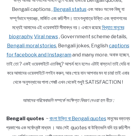
জন্য আমরা আপনাদের সামনে তুলে ধরেছি হাজারো Bengali quotes,
Bengali captions ,
Bengali status
এবং আরও অনেক কিছু যা
সম্পূর্ণভাবে স্বতন্ত্র , মার্জিত এবং রুচিশীল। তবে শুধুমাত্র উক্তি এবং ক্যাপশনের
মধ্যেই আমাদের এই ওয়েবসাইট সীমাবদ্ধ নয়। এখানে রয়েছে
বিখ্যাত মানুষের
biography
,
Viral news
, Government scheme details,
Bengali moral stories
, Bengali jokes, English
captions
for facebook and Instagram
and many more. অবাক হচ্ছেন,
তাই তো ? একই ওয়েবসাইটে এতকিছু? আশ্চর্য মনে হলেও এটাই বাস্তব ! তাই দেরি না
করে আমাদের ওয়েবসাইটে লগইন করুন, আর পেয়ে যান আপনার মন যা চায়! তাই এবার
থেকে অনুসন্ধানের পালা শেষ!! এখন থেকেই শুধুই SATISFACTION !
আমাদের পরিষেবাগুলি সম্পর্কে সংক্ষিপ্ত বিবরণ দেওয়া হল নীচে :
Bengali quotes
~
বাংলা উক্তি বা Bengali quotes
মানুষের বক্তব্য
প্রকাশের এক সর্বোৎকৃষ্ট মাধ্যম । আর সেই quotes বা উক্তিগুলি যদি হয় রুচিশীল