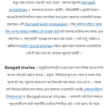
রাখুন; আর দেখবেন এখানেই পেয়ে গেছেন আপনার পছন্দসই
bengali
greetings
ও আপনার মনের মতন বার্তাটি। বিবাহবার্ষিকী ও জন্মদিন ছাড়াও
বছরের বিশেষ দিনগুলিকে আরও তাৎপর্যময় করে তুলতে আমাদের ওয়েবসাইটে রয়েছে
হাজারেরও বেশি
Bengali wish messages
। কিছু
কাব্যিক ভঙ্গিতে আবার
কিছু গদ্যের আকারে সুসজ্জিত এই শুভেচ্ছা বার্তা
গুলি আপনার চাহিদার কথা মাথায় রেখে
রুচিসম্মত ও প্রত্যেকটি স্বতন্ত্র ভাবে রচনা করা হয়েছে । তাই বন্ধু ,পরিজন ও
আত্মীয়দের
শুভদিনে good wishes
পাঠাতে স্ক্রল করুন আমাদের ওয়েবসাইটের
পেজ টি আর পেয়ে যান আপনার পছন্দসই বার্তাটি ।
Bengali stories
~ প্রযুক্তির উন্নতি হওয়ার সাথে সাথে শিশুরা তাদের শৈশব
অনেক ক্ষেত্রেই হারাতে বসেছে। ঠাকুমা -দিদিমাদের মুখে গল্প শোনা বা অবসর সময়
গল্পের বই পড়া, স্কুলের পড়ার চাপে বহু শিশুদেরই আর সম্ভব হয়ে ওঠে না । আমরা
তাই শিশুদের চাহিদার কথা মাথায় রেখে আমাদের ওয়েবসাইটে রেখেছি
ছোটদের বিভিন্ন
শিক্ষামূলক গল্প
বা Bengali moral stories । মানানসই ছবি দিয়ে সাজানো
প্রত্যেকটি গল্প যতটা আকর্ষণীয় ততধিক শিক্ষণীয়ও বটে। তাই গল্পের বই পড়ার