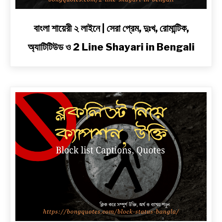
link
বাংলা শায়েরী ২ লাইনে | সেরা প্রেম, দুঃখ, রোমান্টিক,
to
অ্যাটিটিউড ও 2 Line Shayari in Bengali
বাংলা
শায়েরী
২
লাইনে
|
সেরা
প্রেম,
দুঃখ,
রোমান্টিক,
অ্যাটিটিউড
ও
2
Line
Shayari
in