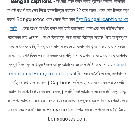
Bengali captions
~ বাংলায় কোন ক্যাপশনটি প্রয়োগ করলে আপমার
লেখাটি যথার্থ হবে সেই নিয়ে ভাবনাচিন্তা করছেন ?? তবে আজ থেকে সেই চিন্তা বন্ধ
করুন! Bongquotes এসে গেছে নিয়ে তার
বিপুল Bengali captions এর
ডালি
। ছোট অথচ অর্থবহ ক্যাপশন তৈরি করা সবার পক্ষে এবং সব পরিস্থিতিতে
সম্ভবপর হয়ে ওঠে না । তখন বিভ্রান্ত হয়ে আমরা বিভিন্ন সাইটে গিয়ে অনুসন্ধান
করতে শুরু করে দি; কিন্তু যখন তাও মনের মতো ক্যাপশন খুঁজে পাওয়া যায় না তখন
আমরা প্রায়শই বিধ্বস্ত ও অবসন্ন হয়ে পড়ি। তবে এখন থেকে এ ব্যাপারে আপনারা
সম্পূর্ণ চিন্তামুক্ত থাকুন ! চলে আসুন আমাদের ওয়েবসাইটে , আর পেয়ে যান
best
emotional Bengali captions
যা বিশেষভাবে তৈরি হয়েছে আপনাদের
চাহিদার কথা মাথায় রেখে। Captions গুলি পড়ে মনে হবে যেন প্রত্যেকটি
ক্যাপশন আপনার ই মনের কথা বলছে। প্রতিদিনই আমাদের ওয়েবসাইটে নতুন নতুন
ক্যাপশন আপডেট করা হয় এবং তার মধ্যে আপনার পছন্দের ক্যাপশনটি অবশ্যই পেয়ে
যাবেন ; এই গ্যারান্টি দিচ্ছে Bongquotes ! তাই সব ক্যাপশনের একটাই ঠিকানা
bongquotes.com.