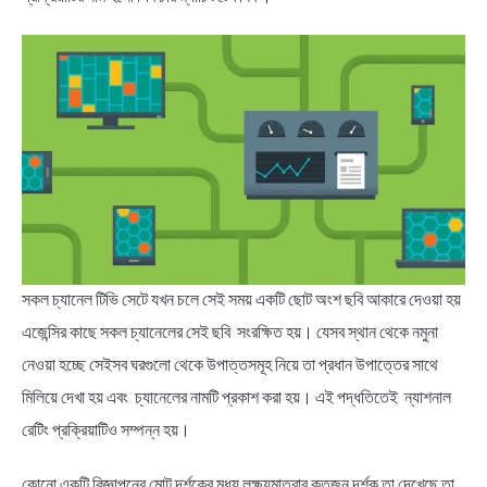
সকল চ্যানেল টিভি সেটে যখন চলে সেই সময় একটি ছোট অংশ ছবি আকারে দেওয়া হয়
এজেন্সির কাছে সকল চ্যানেলের সেই ছবি সংরক্ষিত হয়। যেসব স্থান থেকে নমুনা
নেওয়া হচ্ছে সেইসব ঘরগুলো থেকে উপাত্তসমূহ নিয়ে তা প্রধান উপাত্তের সাথে
মিলিয়ে দেখা হয় এবং চ্যানেলের নামটি প্রকাশ করা হয়। এই পদ্ধতিতেই ন্যাশনাল
রেটিং প্রক্রিয়াটিও সম্পন্ন হয়।
কোনো একটি বিজ্ঞাপনের মোট দর্শকের মধ্য লক্ষ্যমাত্রার কতজন দর্শক তা দেখেছে তা