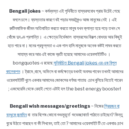
Bengali jokes
~ কর্মব্যস্ত এই পৃথিবীতে হাস্যরসবোধ প্রায় উঠেই গেছে
বললে চলে। ব্যস্ততার কারণে বই পড়ার সময়টুকুও আজ মানুষের নেই । এই
রুটিনমাফিক জীবন অতিবাহিত করতে করতে মানুষ যখন ক্লান্ত হয়ে পড়ে তখন সে
খোঁজে দুদণ্ড প্রশান্তি। এ ক্ষেত্রে নির্ভেজাল হাস্যরসের বিকল্প বোধহয় আর কিছুই
হতে পারে না। মনের প্রফুল্লতা ও এক গাল হাসি মানুষকে অনেক কষ্টই লাঘব করতে
সাহায্য করে আর এই কাজে ব্রতী হয়েছে আমাদের ওয়েবসাইটটিও ।
bongquotes এ রয়েছে
সুনির্বাচিত Bengali jokes এর এক বিপুল
কালেকশন
। ট্রামে ,বাসে, অফিসে বা কর্মক্ষেত্রে যখনই অবসর পাবেন তখনই আমাদের
ওয়েবসাইটটি খুলে একবার আমাদের জোকসের বর্ণময় পাতায় চোখ বুলিয়ে নিতেই পারেন
; একঘেয়েমি থেকে রেহাই পেতে এটাই হল the best energy booster!
Bengali wish messages/greetings
~ নিজের
প্রিয়জন বা
বন্ধুকে জন্মদিন
বা তার বিশেষ কোনো শুভমুহূর্তে শুভেচ্ছাবার্তা পাঠাতে চাইছেন? কিন্তু
বুঝে উঠতে পারছেন না কী লিখবেন, তাই তো ? আমাদের ওয়েবসাইট টি তে একবার চোখ