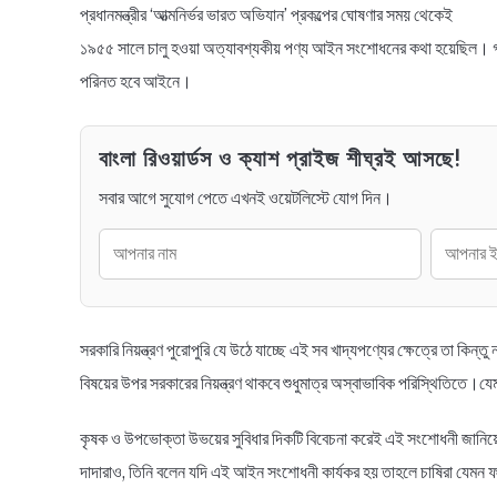
প্রধানমন্ত্রীর ‘আত্মনির্ভর ভারত অভিযান’ প্রকল্পের ঘোষণার সময় থেকেই
১৯৫৫ সালে চালু হওয়া অত্যাবশ্যকীয় পণ্য আইন সংশোধনের কথা হয়েছিল। গত ৫
পরিনত হবে আইনে।
বাংলা রিওয়ার্ডস ও ক্যাশ প্রাইজ শীঘ্রই আসছে!
সবার আগে সুযোগ পেতে এখনই ওয়েটলিস্টে যোগ দিন।
সরকারি নিয়ন্ত্রণ পুরোপুরি যে উঠে যাচ্ছে এই সব খাদ্যপণ্যের ক্ষেত্রে তা কিন
বিষয়ের উপর সরকারের নিয়ন্ত্রণ থাকবে শুধুমাত্র অস্বাভাবিক পরিস্থিতিতে।যেমন – মূ
কৃষক ও উপভোক্তা উভয়ের সুবিধার দিকটি বিবেচনা করেই এই সংশোধনী জানিয়েছেন ক
দাদারাও, তিনি বলেন যদি এই আইন সংশোধনী কার্যকর হয় তাহলে চাষিরা যেমন ফস