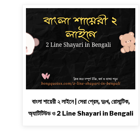
link
বাংলা শায়েরী ২ লাইনে | সেরা প্রেম, দুঃখ, রোমান্টিক,
to
অ্যাটিটিউড ও 2 Line Shayari in Bengali
বাংলা
শায়েরী
২
লাইনে