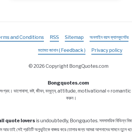
ক্যাপশন,
উক্তি
|
Block
status
erms and Conditions
RSS
Sitemap
অনলাইন বয়স ক্যালকুলেটর
Bangla,
Block
মতামত জানান ( Feedback )
Privacy policy
list
Captions,
© 2026 Copyright BongQuotes.com
Quotes
Bongquotes.com
 সংগ্রহ। ভালোবাসা, কষ্ট, জীবন, বন্ধুত্ব, attitude, motivational ও romantic বিষয
করুন।
li quote lovers
is undoubtedly, Bongquotes. সমসাময়িক বিভিন্ন বিষয় সম্প
পরিসীম আর তাই সেই প্রতিটি অনুভূতিকে বাঙ্ময় করে তোলার জন্য আমরা আপনাদের সামন