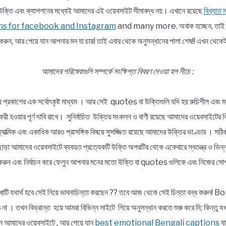
াত্র উক্তি এবং ক্যাপশনের মধ্যেই আমাদের এই ওয়েবসাইট সীমাবদ্ধ নয়। এখানে রয়েছে
বিখ্যাত
ns for facebook and Instagram
and many more. অবাক হচ্ছেন, তাই তো ?
রুন, আর পেয়ে যান আপনার মন যা চায়! তাই এবার থেকে অনুসন্ধানের পালা শেষ!! এখন 
আমাদের পরিষেবাগুলি সম্পর্কে সংক্ষিপ্ত বিবরণ দেওয়া হল নীচে :
্য প্রকাশের এক সর্বোৎকৃষ্ট মাধ্যম । আর সেই quotes বা উক্তিগুলি যদি হয় রুচিশীল এবং মা
ার্যকরী হওয়ার পূর্ণ দাবি রাখে। সুনির্বাচিত উক্তির সংকলন ও বাণী রয়েছে আমাদের ওয়েবসাইটের 
, আধ্যাত্মিক এবং একাধিক আরও প্রাসঙ্গিক বিষয়ে সুসজ্জিত রয়েছে আমাদের উক্তির ভাণ্ডার । স
ছাড়া আমাদের ওয়েবসাইটে ব্যবহৃত প্রত্যেকটি উক্তি অপরটির থেকে একেবারে স্বতন্ত্র ও ভ
রুন এবং নির্বাচন করে ফেলুন আপনার মনের মতো উক্তি বা quotes গুলিকে এবং নিজের সোশ
াটি যথার্থ হবে সেই নিয়ে ভাবনাচিন্তা করছেন ?? তবে আজ থেকে সেই চিন্তা বন্ধ করুন
না । তখন বিভ্রান্ত হয়ে আমরা বিভিন্ন সাইটে গিয়ে অনুসন্ধান করতে শুরু করে দি; কিন্তু 
আসুন আমাদের ওয়েবসাইটে , আর পেয়ে যান
best emotional Bengali captions
যা