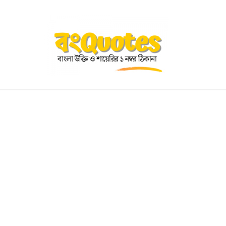
OGRAPHY
EDUCATIONAL
BENGALI WISHES
QUOT
BENGALI NAMES
BENGALI STORIES