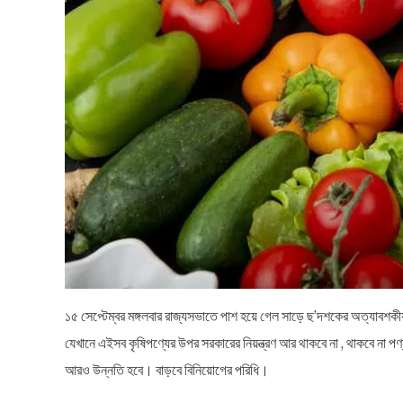
১৫ সেপ্টেম্বর মঙ্গলবার রাজ্যসভাতে পাশ হয়ে গেল সাড়ে ছ’দশকের অত্যাবশ
যেখানে এইসব কৃষিপণ্যের উপর সরকারের নিয়ন্ত্রণ আর থাকবে না , থাকবে না প
আরও উন্নতি হবে। বাড়বে বিনিয়োগের পরিধি।