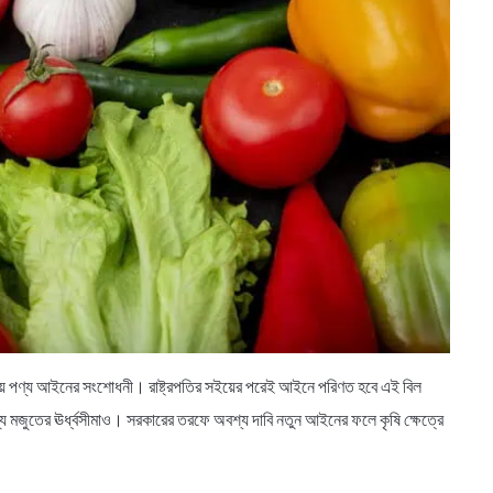
কীয় পণ্য আইনের সংশোধনী। রাষ্ট্রপতির সইয়ের পরেই আইনে পরিণত হবে এই বিল
ণ্য মজুতের ঊর্ধ্বসীমাও। সরকারের তরফে অবশ্য দাবি নতুন আইনের ফলে কৃষি ক্ষেত্রে