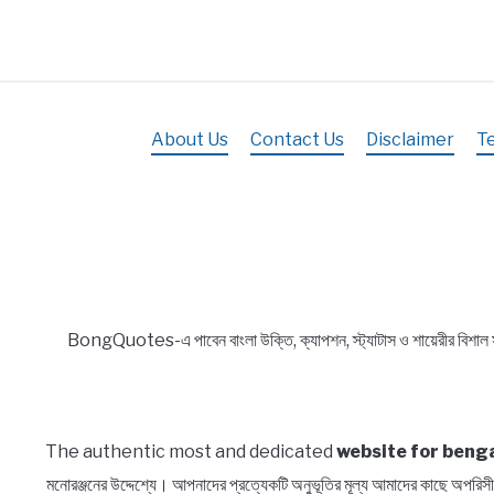
|
সেরা
প্রেম,
দুঃখ,
রোমান্টিক,
About Us
Contact Us
Disclaimer
T
অ্যাটিটিউড
ও
2
Line
Shayari
in
Bengali
BongQuotes-এ পাবেন বাংলা উক্তি, ক্যাপশন, স্ট্যাটাস ও শায়েরীর বিশাল
The authentic most and dedicated
website for benga
মনোরঞ্জনের উদ্দেশ্যে। আপনাদের প্রত্যেকটি অনুভূতির মূল্য আমাদের কাছে অ