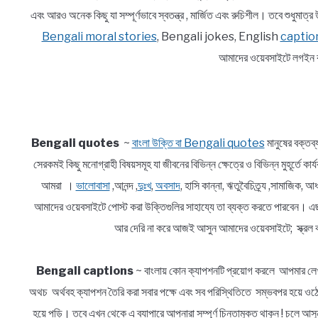
এবং আরও অনেক কিছু যা সম্পূর্ণভাবে স্বতন্ত্র , মার্জিত এবং রুচিশীল। তবে শুধুম
Bengali moral stories
, Bengali jokes, English
captio
আমাদের ওয়েবসাইটে লগইন ক
Bengali quotes
~
বাংলা উক্তি বা Bengali quotes
মানুষের বক্তব
সেরকমই কিছু মনোগ্রাহী বিষয়সমূহ যা জীবনের বিভিন্ন ক্ষেত্রে ও বিভিন্ন মুহূর্তে ক
আমরা ।
ভালোবাসা
,আনন্দ ,
দুঃখ
,
অবসাদ
, হাসি কান্না, ঋতুবৈচিত্র্য ,সামাজিক
আমাদের ওয়েবসাইটে পোস্ট করা উক্তিগুলির সাহায্যে তা ব্যক্ত করতে পারবেন। এ
আর দেরি না করে আজই আসুন আমাদের ওয়েবসাইটে; স্ক্রল ক
Bengali captions
~ বাংলায় কোন ক্যাপশনটি প্রয়োগ করলে আপমার লেখ
অথচ অর্থবহ ক্যাপশন তৈরি করা সবার পক্ষে এবং সব পরিস্থিতিতে সম্ভবপর হয়ে ওঠে 
হয়ে পড়ি। তবে এখন থেকে এ ব্যাপারে আপনারা সম্পূর্ণ চিন্তামুক্ত থাকুন ! চলে 