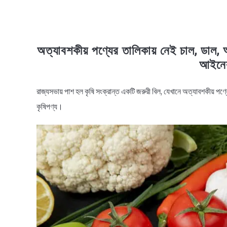
অত্যাবশকীয় পণ্যের তালিকায় নেই চাল, ডাল, 
আইনের
রাজ্যসভায় পাশ হল কৃষি সংক্রান্ত একটি জরুরী বিল, যেখানে অত্যাবশকীয় পণ
in
News
কৃষিপণ্য।