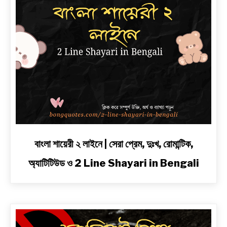
link
বাংলা শায়েরী ২ লাইনে | সেরা প্রেম, দুঃখ, রোমান্টিক,
to
অ্যাটিটিউড ও 2 Line Shayari in Bengali
বাংলা
শায়েরী
২
লাইনে
|
সেরা