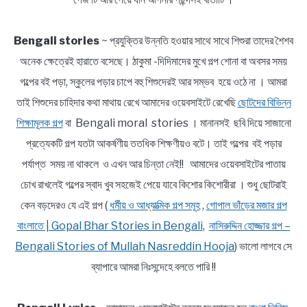
Bengali stories
~ প্রযুক্তির উন্নতি হওয়ার সাথে সাথে শিশুরা তাদের শৈশব
অনেক ক্ষেত্রেই হারাতে বসেছে। ঠাকুমা -দিদিমাদের মুখে গল্প শোনা বা অবসর সময়
গল্পের বই পড়া, স্কুলের পড়ার চাপে বহু শিশুদেরই আর সম্ভব হয়ে ওঠে না । আমরা
তাই শিশুদের চাহিদার কথা মাথায় রেখে আমাদের ওয়েবসাইটে রেখেছি
ছোটদের বিভিন্ন
শিক্ষামূলক গল্প
বা Bengali moral stories । মানানসই ছবি দিয়ে সাজানো
প্রত্যেকটি গল্প যতটা আকর্ষণীয় ততধিক শিক্ষণীয়ও বটে। তাই গল্পের বই পড়ার
পর্যাপ্ত সময় না থাকলে ও এখন আর চিন্তা নেই!! আমাদের ওয়েবসাইটের পাতায়
চোখ রাখলেই গল্পের স্বাদ খুব সহজেই পেয়ে যাবে কিশোর কিশোরীরা । শুধু ছোটরাই
কেন বড়দেরও যে এই গল্প (
ধর্মীয় ও আধ্যাত্মিক গল্প সমূহ
,
গোপাল ভাঁড়ের মজার গল্প
বাংলাতে | Gopal Bhar Stories in Bengali
,
নাসিরুদ্দিন হোজ্জার গল্প –
Bengali Stories of Mullah Nasreddin Hooja
) ভালো লাগবে সে
ব্যাপারে আমরা নিঃসন্দেহে বলতে পারি !!