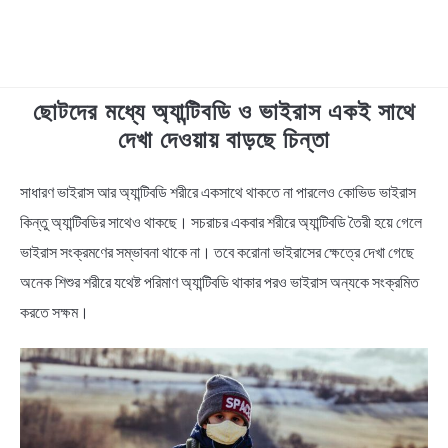
ছোটদের মধ্যে অ্যান্টিবডি ও ভাইরাস একই সাথে
TECHNOLOGY
দেখা দেওয়ায় বাড়ছে চিন্তা
HEALTH & LIFESTYLE
সাধারণ ভাইরাস আর অ্যান্টিবডি শরীরে একসাথে থাকতে না পারলেও কোভিড ভাইরাস
in
Health
কিন্তু অ্যান্টিবডির সাথেও থাকছে। সচরাচর একবার শরীরে অ্যান্টিবডি তৈরী হয়ে গেলে
BIOGRAPHY
&
ভাইরাস সংক্রমণের সম্ভাবনা থাকে না। তবে করোনা ভাইরাসের ক্ষেত্রে দেখা গেছে
Lifestyle
,
News
EDUCATIONAL
অনেক শিশুর শরীরে যথেষ্ট পরিমাণ অ্যান্টিবডি থাকার পরও ভাইরাস অন্যকে সংক্রমিত
করতে সক্ষম।
BENGALI WISHES
QUOTES & CAPTIONS