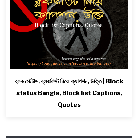
প্রেম,
দুঃখ,
রোমান্টিক,
অ্যাটিটিউড
ও
2
Line
Shayari
in
Bengali
link
ব্লক স্টেটাস, ব্লকলিস্ট নিয়ে ক্যাপশন, উক্তি | Block
to
status Bangla, Block list Captions,
ব্লক
স্টেটাস,
Quotes
ব্লকলিস্ট
নিয়ে
ক্যাপশন,
উক্তি
|