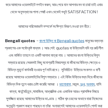
করে আমাদের ওয়েবসাইটে লগইন করুন, আর পেয়ে যান আপনার মন যা চায়! তাই এবার
থেকে অনুসন্ধানের পালা শেষ!! এখন থেকেই শুধুই SATISFACTION !
আমাদের পরিষেবাগুলি সম্পর্কে সংক্ষিপ্ত বিবরণ দেওয়া হল নীচে :
Bengali quotes
~
বাংলা উক্তি বা Bengali quotes
মানুষের বক্তব্য
প্রকাশের এক সর্বোৎকৃষ্ট মাধ্যম । আর সেই quotes বা উক্তিগুলি যদি হয় রুচিশীল
এবং মার্জিত তাহলে তা একটি আলাদা মাত্রা পায় । আমাদের বাংলা উক্তির বিপুল
সম্ভারে রয়েছে সেরকমই কিছু মনোগ্রাহী বিষয়সমূহ যা জীবনের বিভিন্ন ক্ষেত্রে ও
বিভিন্ন মুহূর্তে কার্যকরী হওয়ার পূর্ণ দাবি রাখে। সুনির্বাচিত উক্তির সংকলন ও বাণী
রয়েছে আমাদের ওয়েবসাইটের বিপুল সম্ভারে । এই বিবিধ উক্তির মধ্য দিয়ে জীবনের
বিভিন্ন দিক তুলে ধরার চেষ্টা করেছি আমরা ।
ভালোবাসা
,আনন্দ ,
দুঃখ
,
অবসাদ
, হাসি
কান্না, ঋতুবৈচিত্র্য ,সামাজিক, আধ্যাত্মিক এবং একাধিক আরও প্রাসঙ্গিক বিষয়ে
সুসজ্জিত রয়েছে আমাদের উক্তির ভাণ্ডার । সঠিক শব্দ চয়নের অভাবে যারা নিজেদের
অনুভূতি প্রকাশ করতে পারছেন না তাঁরা অনায়াসেই আমাদের ওয়েবসাইটে পোস্ট করা