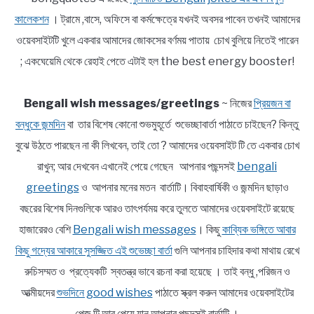
কালেকশন
। ট্রামে ,বাসে, অফিসে বা কর্মক্ষেত্রে যখনই অবসর পাবেন তখনই আমাদের
ওয়েবসাইটটি খুলে একবার আমাদের জোকসের বর্ণময় পাতায় চোখ বুলিয়ে নিতেই পারেন
; একঘেয়েমি থেকে রেহাই পেতে এটাই হল the best energy booster!
Bengali wish messages/greetings
~ নিজের
প্রিয়জন বা
বন্ধুকে জন্মদিন
বা তার বিশেষ কোনো শুভমুহূর্তে শুভেচ্ছাবার্তা পাঠাতে চাইছেন? কিন্তু
বুঝে উঠতে পারছেন না কী লিখবেন, তাই তো ? আমাদের ওয়েবসাইট টি তে একবার চোখ
রাখুন; আর দেখবেন এখানেই পেয়ে গেছেন আপনার পছন্দসই
bengali
greetings
ও আপনার মনের মতন বার্তাটি। বিবাহবার্ষিকী ও জন্মদিন ছাড়াও
বছরের বিশেষ দিনগুলিকে আরও তাৎপর্যময় করে তুলতে আমাদের ওয়েবসাইটে রয়েছে
হাজারেরও বেশি
Bengali wish messages
। কিছু
কাব্যিক ভঙ্গিতে আবার
কিছু গদ্যের আকারে সুসজ্জিত এই শুভেচ্ছা বার্তা
গুলি আপনার চাহিদার কথা মাথায় রেখে
রুচিসম্মত ও প্রত্যেকটি স্বতন্ত্র ভাবে রচনা করা হয়েছে । তাই বন্ধু ,পরিজন ও
আত্মীয়দের
শুভদিনে good wishes
পাঠাতে স্ক্রল করুন আমাদের ওয়েবসাইটের
পেজ টি আর পেয়ে যান আপনার পছন্দসই বার্তাটি ।