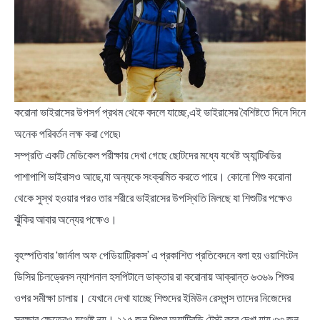
NEWS
BENGALI LYRICS
BENGALI NAMES
করোনা ভাইরাসের উপসর্গ প্রথম থেকে বদলে যাচ্ছে,এই ভাইরাসের বৈশিষ্টতে দিনে দিনে
BENGALI STORIES
অনেক পরিবর্তন লক্ষ করা গেছে৷
সম্প্রতি একটি মেডিকেল পরীক্ষায় দেখা গেছে ছোটদের মধ্যে যথেষ্ট অ্যান্টিবডির
পাশাপাশি ভাইরাসও আছে,যা অন্যকে সংক্রমিত করতে পারে। কোনো শিশু করোনা
থেকে সুস্থ হওয়ার পরও তার শরীরে ভাইরাসের উপস্থিতি মিলছে যা শিশুটির পক্ষেও
ঝুঁকির আবার অন্যের পক্ষেও।
বৃহস্পতিবার ‘জার্নাল অফ পেডিয়াট্রিকস’ এ প্রকাশিত প্রতিবেদনে বলা হয় ওয়াশিংটন
ডিসির চিলড্রেনস ন্যাশনাল হসপিটালে ডাক্তার রা করোনায় আক্রান্ত ৬৩৬৯ শিশুর
ওপর সমীক্ষা চালায়। যেখানে দেখা যাচ্ছে শিশুদের ইমিউন রেসপন্স তাদের নিজেদের
সুরক্ষার ক্ষেত্রেও যথেষ্ট নয়। ২১৫ জন শিশুর অ্যান্টিবডি টেস্ট করে দেখা যায় ৩৩ জন