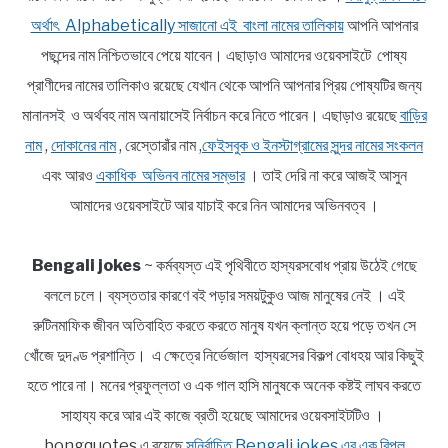
অর্থাৎ Alphabetically সাজানো এই বাংলা নামের তালিকায়
আপনি আপনার
পছন্দের নাম নিশ্চিতভাবে পেয়ে যাবেন। এছাড়াও আমাদের ওয়েবসাইটে পোষ্য
প্রাণীদের নামের তালিকাও রয়েছে যেখান থেকে আপনি আপনার প্রিয় পোষ্যটির জন্য
মানানসই ও অর্থবহ নাম অনায়াসেই নির্বাচন করে নিতে পারেন। এছাড়াও রয়েছে
বাড়ির
নাম
,
দোকানের নাম
, রেস্তোরাঁর নাম ,
ফেইসবুক ও ইনস্টাগ্রামের সুন্দর নামের সংকলন
এবং আরও
একাধিক অভিনব নামের সম্ভার
। তাই দেরি না করে আজই আসুন
আমাদের ওয়েবসাইটে আর যাচাই করে নিন আমাদের অভিনবত্ব ।
Bengali jokes
~ কর্মব্যস্ত এই পৃথিবীতে হাস্যরসবোধ প্রায় উঠেই গেছে
বললে চলে। ব্যস্ততার কারণে বই পড়ার সময়টুকুও আজ মানুষের নেই । এই
রুটিনমাফিক জীবন অতিবাহিত করতে করতে মানুষ যখন ক্লান্ত হয়ে পড়ে তখন সে
খোঁজে দুদণ্ড প্রশান্তি। এ ক্ষেত্রে নির্ভেজাল হাস্যরসের বিকল্প বোধহয় আর কিছুই
হতে পারে না। মনের প্রফুল্লতা ও এক গাল হাসি মানুষকে অনেক কষ্টই লাঘব করতে
সাহায্য করে আর এই কাজে ব্রতী হয়েছে আমাদের ওয়েবসাইটটিও ।
bongquotes এ রয়েছে
সুনির্বাচিত Bengali jokes এর এক বিপুল