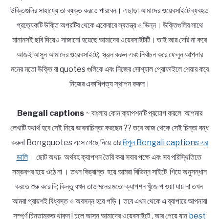
উক্তিগুলির সাহায্যে তা ব্যক্ত করতে পারবেন। এছাড়া আমাদের ওয়েবসাইটে ব্যবহৃত
প্রত্যেকটি উক্তি অপরটির থেকে একেবারে স্বতন্ত্র ও ভিন্ন। উক্তিগুলির সাথে
মানানসই ছবি দিয়েও সাজানো হয়েছে আমাদের ওয়েবসাইটটি। তাই আর দেরি না করে
আজই আসুন আমাদের ওয়েবসাইটে; স্ক্রল করুন এবং নির্বাচন করে ফেলুন আপনার
মনের মতো উক্তি বা quotes গুলিকে এবং নিজের সোশ্যাল প্রোফাইলে শেয়ার করে
নিজের একাধিপত্য স্থাপন করুন।
Bengali captions
~ বাংলায় কোন ক্যাপশনটি প্রয়োগ করলে আপমার
লেখাটি যথার্থ হবে সেই নিয়ে ভাবনাচিন্তা করছেন ?? তবে আজ থেকে সেই চিন্তা বন্ধ
করুন! Bongquotes এসে গেছে নিয়ে তার
বিপুল Bengali captions এর
ডালি
। ছোট অথচ অর্থবহ ক্যাপশন তৈরি করা সবার পক্ষে এবং সব পরিস্থিতিতে
সম্ভবপর হয়ে ওঠে না । তখন বিভ্রান্ত হয়ে আমরা বিভিন্ন সাইটে গিয়ে অনুসন্ধান
করতে শুরু করে দি; কিন্তু যখন তাও মনের মতো ক্যাপশন খুঁজে পাওয়া যায় না তখন
আমরা প্রায়শই বিধ্বস্ত ও অবসন্ন হয়ে পড়ি। তবে এখন থেকে এ ব্যাপারে আপনারা
সম্পূর্ণ চিন্তামুক্ত থাকুন ! চলে আসুন আমাদের ওয়েবসাইটে , আর পেয়ে যান
best