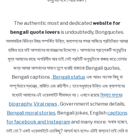
বন্ধুদের সঙ্গে শেয়ার করুন।
The authentic most and dedicated
website for
bengali quote lovers
is undoubtedly, Bongquotes.
সমসাময়িক বিভিন্ন বিষয় সম্পর্কিত উক্তি, ক্যাপশনের পসরা সাজিয়ে প্রতিনিয়ত আমরা
হাজির হয়ে যাই আপনাদের মনোরঞ্জনের উদ্দেশ্যে। আপনাদের প্রত্যেকটি অনুভূতির
মূল্য আমাদের কাছে অপরিসীম আর তাই সেই প্রতিটি অনুভূতিকে বাঙ্ময় করে তোলার
জন্য আমরা আপনাদের সামনে তুলে ধরেছি হাজারো Bengali quotes,
Bengali captions ,
Bengali status
এবং আরও অনেক কিছু যা
সম্পূর্ণভাবে স্বতন্ত্র , মার্জিত এবং রুচিশীল। তবে শুধুমাত্র উক্তি এবং ক্যাপশনের
মধ্যেই আমাদের এই ওয়েবসাইট সীমাবদ্ধ নয়। এখানে রয়েছে
বিখ্যাত মানুষের
biography
,
Viral news
, Government scheme details,
Bengali moral stories
, Bengali jokes, English
captions
for facebook and Instagram
and many more. অবাক হচ্ছেন,
তাই তো ? একই ওয়েবসাইটে এতকিছু? আশ্চর্য মনে হলেও এটাই বাস্তব ! তাই দেরি না