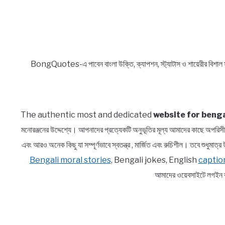
Line
Shayari
in
Bengali
BongQuotes-এ পাবেন বাংলা উক্তি, ক্যাপশন, স্ট্যাটাস ও শায়েরীর বিশাল
The authentic most and dedicated
website for benga
মনোরঞ্জনের উদ্দেশ্যে। আপনাদের প্রত্যেকটি অনুভূতির মূল্য আমাদের কাছে অ
এবং আরও অনেক কিছু যা সম্পূর্ণভাবে স্বতন্ত্র , মার্জিত এবং রুচিশীল। তবে শুধুম
Bengali moral stories
, Bengali jokes, English
captio
আমাদের ওয়েবসাইটে লগইন ক