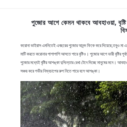
TECHNOLOGY
HEALTH & LIFESTYLE
BI
পুজোর আগে কেমন থাকবে আবহাওয়া, বৃষ্টি
বি
করোনা ভাইরাস এমনিতেই এবছরের পুজোর আনন্দ ফিকে করে দিয়েছে,তবুও মা 
in
News
মাটি করতে করোনার পাশাপাশি আসতে পারে বৃষ্টিও। পুজোর আগে ভারী বৃষ্টির প
পুজোর মধ্যেই বৃষ্টির আশঙ্কা দুশ্চিন্তার রেখা টেনে দিচ্ছে মানুষের মনে। আবহ
সঞ্চয় করে গভীর নিম্নচাপের রুপ নিতে পারে বলে আশঙ্কা।