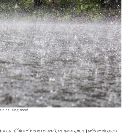
rain causing flood.
কি আদেও ঘূর্ণিঝড়ে পরিণত হবে তা এখনই বলা সম্ভব হচ্ছে না।চলতি সপ্তাহের শেষ