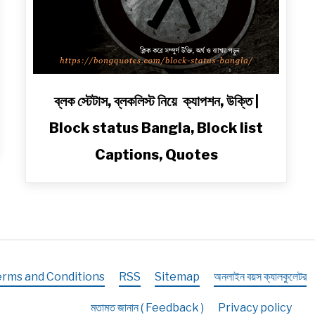
link
ব্লক স্টেটাস, ব্লকলিস্ট নিয়ে ক্যাপশন, উক্তি |
to
Block status Bangla, Block list
ব্লক
স্টেটাস,
Captions, Quotes
ব্লকলিস্ট
নিয়ে
ক্যাপশন,
উক্তি
|
Block
status
erms and Conditions
RSS
Sitemap
অনলাইন বয়স ক্যালকুলেটর
Bangla,
Block
মতামত জানান ( Feedback )
Privacy policy
list