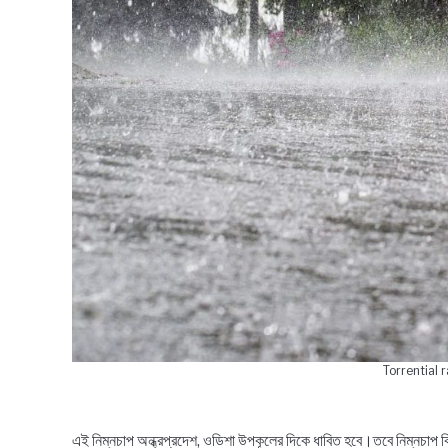
Torrential 
এই নিম্নচাপ অন্ধ্রপ্রদেশ, ওডিশা উপকূলের দিকে ধাবিত হবে।তবে নিম্নচাপ 