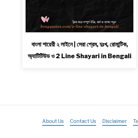
link
বাংলা শায়েরী ২ লাইনে | সেরা প্রেম, দুঃখ, রোমান্টিক,
to
অ্যাটিটিউড ও 2 Line Shayari in Bengali
বাংলা
শায়েরী
২
লাইনে
|
সেরা
প্রেম,
দুঃখ,
রোমান্টিক,
About Us
Contact Us
Disclaimer
T
অ্যাটিটিউড
ও
2