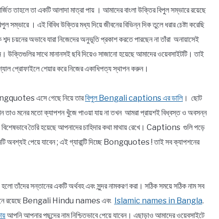
র্জিত তাহলে তা একটি আলাদা মাত্রা পায় । আমাদের বাংলা উক্তির বিপুল সম্ভারে রয়েছে
বিপুল সম্ভারে । এই বিবিধ উক্তির মধ্য দিয়ে জীবনের বিভিন্ন দিক তুলে ধরার চেষ্টা করেছি
ঠিক শব্দ চয়নের অভাবে যারা নিজেদের অনুভূতি প্রকাশ করতে পারছেন না তাঁরা অনায়াসেই
িন্ন। উক্তিগুলির সাথে মানানসই ছবি দিয়েও সাজানো হয়েছে আমাদের ওয়েবসাইটটি। তাই
্যাল প্রোফাইলে শেয়ার করে নিজের একাধিপত্য স্থাপন করুন।
! Bongquotes এসে গেছে নিয়ে তার
বিপুল Bengali captions এর ডালি
। ছোট
যখন তাও মনের মতো ক্যাপশন খুঁজে পাওয়া যায় না তখন আমরা প্রায়শই বিধ্বস্ত ও অবসন্ন
 বিশেষভাবে তৈরি হয়েছে আপনাদের চাহিদার কথা মাথায় রেখে। Captions গুলি পড়ে
ি অবশ্যই পেয়ে যাবেন ; এই গ্যারান্টি দিচ্ছে Bongquotes ! তাই সব ক্যাপশনের
া হলো তাঁদের সন্তানের একটি অর্থবহ এবং সুন্দর নামকরণ করা। সঠিক সময়ে সঠিক নাম সব
র যেখানে রয়েছে Bengali Hindu names এবং
Islamic names in Bangla
.
ায়
আপনি আপনার পছন্দের নাম নিশ্চিতভাবে পেয়ে যাবেন। এছাড়াও আমাদের ওয়েবসাইটে