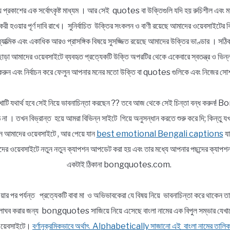
্য প্রকাশের এক সর্বোৎকৃষ্ট মাধ্যম । আর সেই quotes বা উক্তিগুলি যদি হয় রুচিশীল এবং মা
ার্যকরী হওয়ার পূর্ণ দাবি রাখে। সুনির্বাচিত উক্তির সংকলন ও বাণী রয়েছে আমাদের ওয়েবসাইটের 
, আধ্যাত্মিক এবং একাধিক আরও প্রাসঙ্গিক বিষয়ে সুসজ্জিত রয়েছে আমাদের উক্তির ভাণ্ডার । স
ছাড়া আমাদের ওয়েবসাইটে ব্যবহৃত প্রত্যেকটি উক্তি অপরটির থেকে একেবারে স্বতন্ত্র ও ভ
রুন এবং নির্বাচন করে ফেলুন আপনার মনের মতো উক্তি বা quotes গুলিকে এবং নিজের সোশ
াটি যথার্থ হবে সেই নিয়ে ভাবনাচিন্তা করছেন ?? তবে আজ থেকে সেই চিন্তা বন্ধ করুন
না । তখন বিভ্রান্ত হয়ে আমরা বিভিন্ন সাইটে গিয়ে অনুসন্ধান করতে শুরু করে দি; কিন্তু 
আসুন আমাদের ওয়েবসাইটে , আর পেয়ে যান
best emotional Bengali captions
যা
র ওয়েবসাইটে নতুন নতুন ক্যাপশন আপডেট করা হয় এবং তার মধ্যে আপনার পছন্দের ক্যাপশনট
একটাই ঠিকানা bongquotes.com.
য়ার পর পর্যন্ত প্রত্যেকটি বাবা মা ও অভিভাবকেরা যে বিষয় নিয়ে ভাবনাচিন্তা করে থাকেন ত
ভার লাঘব করার জন্য bongquotes সাজিয়ে নিয়ে এসেছে বাংলা নামের এক বিপুল সম্ভা
র ওয়েবসাইটে।
বর্ণানুক্রমিকভাবে অর্থাৎ Alphabetically সাজানো এই বাংলা নামের তালিক