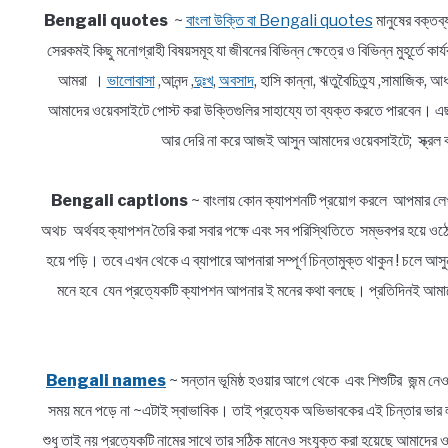
Bengali quotes
~
বাংলা উক্তি বা Bengali quotes
মানুষের বক্তব
সেরকমই কিছু মনোগ্রাহী বিষয়সমূহ যা জীবনের বিভিন্ন ক্ষেত্রে ও বিভিন্ন মুহূর্তে ক
আমরা ।
ভালোবাসা
,আনন্দ ,
দুঃখ
,
অবসাদ
, হাসি কান্না, ঋতুবৈচিত্র্য ,সামাজিক
আমাদের ওয়েবসাইটে পোস্ট করা উক্তিগুলির সাহায্যে তা ব্যক্ত করতে পারবেন। এ
আর দেরি না করে আজই আসুন আমাদের ওয়েবসাইটে; স্ক্রল ক
Bengali captions
~ বাংলায় কোন ক্যাপশনটি প্রয়োগ করলে আপমার লেখ
অথচ অর্থবহ ক্যাপশন তৈরি করা সবার পক্ষে এবং সব পরিস্থিতিতে সম্ভবপর হয়ে ওঠে 
হয়ে পড়ি। তবে এখন থেকে এ ব্যাপারে আপনারা সম্পূর্ণ চিন্তামুক্ত থাকুন ! চলে 
মনে হবে যেন প্রত্যেকটি ক্যাপশন আপনার ই মনের কথা বলছে। প্রতিদিনই আমাদে
Bengali names
~ সন্তান ভূমিষ্ঠ হওয়ার আগে থেকে এবং শিশুটির জন্ম নেও
সময় মনে পড়ে না ~এটাই স্বাভাবিক। তাই প্রত্যেক অভিভাবকের এই চিন্তার 
শুধু তাই নয় প্রত্যেকটি নামের সাথে তার সঠিক মানেও সংযুক্ত করা হয়েছে আমাদে