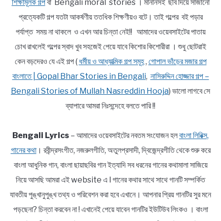
শিক্ষামূলক গল্প
বা Bengali moral stories । মানানসই ছবি দিয়ে সাজানো
প্রত্যেকটি গল্প যতটা আকর্ষণীয় ততধিক শিক্ষণীয়ও বটে। তাই গল্পের বই পড়ার
পর্যাপ্ত সময় না থাকলে ও এখন আর চিন্তা নেই!! আমাদের ওয়েবসাইটের পাতায়
চোখ রাখলেই গল্পের স্বাদ খুব সহজেই পেয়ে যাবে কিশোর কিশোরীরা । শুধু ছোটরাই
কেন বড়দেরও যে এই গল্প (
ধর্মীয় ও আধ্যাত্মিক গল্প সমূহ
,
গোপাল ভাঁড়ের মজার গল্প
বাংলাতে | Gopal Bhar Stories in Bengali
,
নাসিরুদ্দিন হোজ্জার গল্প –
Bengali Stories of Mullah Nasreddin Hooja
) ভালো লাগবে সে
ব্যাপারে আমরা নিঃসন্দেহে বলতে পারি !!
Bengali Lyrics
– আমাদের ওয়েবসাইটের নবতম সংযোজন হল
বাংলা লিরিক্স,
গানের কথা
। রবীন্দ্রসংগীত, নজরুলগীতি, অতুলপ্রসাদী, দ্বিজেন্দ্রগীতি থেকে শুরু করে
বাংলা আধুনিক গান, বাংলা ছায়াছবির গান ইত্যাদি সব ধরনের গানের কথামালা সাজিয়ে
নিয়ে আসছি আমরা এই website এ l গানের কথার সাথে সাথে গানটি সম্পর্কিত
যাবতীয় পুঙ্খানুপুঙ্খ তথ্য ও পরিবেশন করা হবে এখানে। আপনার প্রিয় গানটির সুর মনে
পড়ছেনা? চিন্তা করবেন না ! এখানেই পেয়ে যাবেন গানটির ইউটিউব লিংকও । বাংলা