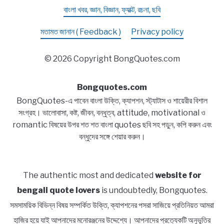
বাংলা খবর, জ্ঞান, বিজ্ঞান, ফ্যাক্ট, রচনা, ছবি
মতামত জানান ( Feedback )
Privacy policy
© 2026 Copyright BongQuotes.com
Bongquotes.com
BongQuotes-এ পাবেন বাংলা উক্তি, ক্যাপশন, স্ট্যাটাস ও শায়েরীর বিশাল
সংগ্রহ। ভালোবাসা, কষ্ট, জীবন, বন্ধুত্ব, attitude, motivational ও
romantic বিষয়ের উপর শত শত বাংলা quotes ছবি সহ পড়ুন, কপি করুন এবং
বন্ধুদের সঙ্গে শেয়ার করুন।
The authentic most and dedicated
website for
bengali quote lovers
is undoubtedly, Bongquotes.
সমসাময়িক বিভিন্ন বিষয় সম্পর্কিত উক্তি, ক্যাপশনের পসরা সাজিয়ে প্রতিনিয়ত আমরা
হাজির হয়ে যাই আপনাদের মনোরঞ্জনের উদ্দেশ্যে। আপনাদের প্রত্যেকটি অনুভূতির