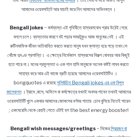
এবং আরও
একাধিক অভিনব নামের সম্ভার
। তাই দেরি না করে আজই আসুন
আমাদের ওয়েবসাইটে আর যাচাই করে নিন আমাদের অভিনবত্ব ।
Bengali jokes
~ কর্মব্যস্ত এই পৃথিবীতে হাস্যরসবোধ প্রায় উঠেই গেছে
বললে চলে। ব্যস্ততার কারণে বই পড়ার সময়টুকুও আজ মানুষের নেই । এই
রুটিনমাফিক জীবন অতিবাহিত করতে করতে মানুষ যখন ক্লান্ত হয়ে পড়ে তখন সে
খোঁজে দুদণ্ড প্রশান্তি। এ ক্ষেত্রে নির্ভেজাল হাস্যরসের বিকল্প বোধহয় আর কিছুই
হতে পারে না। মনের প্রফুল্লতা ও এক গাল হাসি মানুষকে অনেক কষ্টই লাঘব করতে
সাহায্য করে আর এই কাজে ব্রতী হয়েছে আমাদের ওয়েবসাইটটিও ।
bongquotes এ রয়েছে
সুনির্বাচিত Bengali jokes এর এক বিপুল
কালেকশন
। ট্রামে ,বাসে, অফিসে বা কর্মক্ষেত্রে যখনই অবসর পাবেন তখনই আমাদের
ওয়েবসাইটটি খুলে একবার আমাদের জোকসের বর্ণময় পাতায় চোখ বুলিয়ে নিতেই পারেন
; একঘেয়েমি থেকে রেহাই পেতে এটাই হল the best energy booster!
Bengali wish messages/greetings
~ নিজের
প্রিয়জন বা