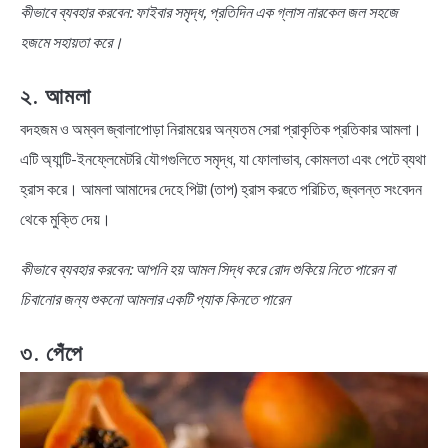
কীভাবে ব্যবহার করবেন: ফাইবার সমৃদ্ধ, প্রতিদিন এক গ্লাস নারকেল জল সহজে
হজমে সহায়তা করে।
২. আমলা
বদহজম ও অম্বল জ্বালাপোড়া নিরাময়ের অন্যতম সেরা প্রাকৃতিক প্রতিকার আমলা।
এটি অ্যান্টি-ইনফ্লেমেটরি যৌগগুলিতে সমৃদ্ধ, যা ফোলাভাব, কোমলতা এবং পেটে ব্যথা
হ্রাস করে। আমলা আমাদের দেহে পিট্টা (তাপ) হ্রাস করতে পরিচিত, জ্বলন্ত সংবেদন
থেকে মুক্তি দেয়।
কীভাবে ব্যবহার করবেন: আপনি হয় আমল সিদ্ধ করে রোদ শুকিয়ে নিতে পারেন বা
চিবানোর জন্য শুকনো আমলার একটি প্যাক কিনতে পারেন
৩. পেঁপে