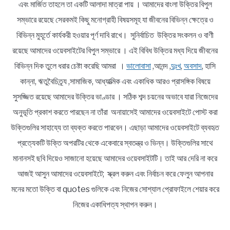
এবং মার্জিত তাহলে তা একটি আলাদা মাত্রা পায় । আমাদের বাংলা উক্তির বিপুল
সম্ভারে রয়েছে সেরকমই কিছু মনোগ্রাহী বিষয়সমূহ যা জীবনের বিভিন্ন ক্ষেত্রে ও
বিভিন্ন মুহূর্তে কার্যকরী হওয়ার পূর্ণ দাবি রাখে। সুনির্বাচিত উক্তির সংকলন ও বাণী
রয়েছে আমাদের ওয়েবসাইটের বিপুল সম্ভারে । এই বিবিধ উক্তির মধ্য দিয়ে জীবনের
বিভিন্ন দিক তুলে ধরার চেষ্টা করেছি আমরা ।
ভালোবাসা
,আনন্দ ,
দুঃখ
,
অবসাদ
, হাসি
কান্না, ঋতুবৈচিত্র্য ,সামাজিক, আধ্যাত্মিক এবং একাধিক আরও প্রাসঙ্গিক বিষয়ে
সুসজ্জিত রয়েছে আমাদের উক্তির ভাণ্ডার । সঠিক শব্দ চয়নের অভাবে যারা নিজেদের
অনুভূতি প্রকাশ করতে পারছেন না তাঁরা অনায়াসেই আমাদের ওয়েবসাইটে পোস্ট করা
উক্তিগুলির সাহায্যে তা ব্যক্ত করতে পারবেন। এছাড়া আমাদের ওয়েবসাইটে ব্যবহৃত
প্রত্যেকটি উক্তি অপরটির থেকে একেবারে স্বতন্ত্র ও ভিন্ন। উক্তিগুলির সাথে
মানানসই ছবি দিয়েও সাজানো হয়েছে আমাদের ওয়েবসাইটটি। তাই আর দেরি না করে
আজই আসুন আমাদের ওয়েবসাইটে; স্ক্রল করুন এবং নির্বাচন করে ফেলুন আপনার
মনের মতো উক্তি বা quotes গুলিকে এবং নিজের সোশ্যাল প্রোফাইলে শেয়ার করে
নিজের একাধিপত্য স্থাপন করুন।