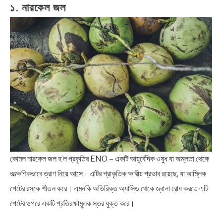
১. নারকেল জল
কোমল নারকেল জল হ’ল প্রকৃতির ENO – একটি আয়ুর্বেদিক ওষুধ যা অম্লতা থেকে
তাত্ক্ষণিকভাবে ত্রাণ নিয়ে আসে। এটির প্রাকৃতিক ক্ষারীয় প্রভাব রয়েছে, যা আম্লিক
পেটের রসকে শীতল করে। এমনকি অতিরিক্ত অ্যাসিড থেকে জ্বালা রোধ করতে এটি
পেটের ওপরে একটি প্রতিরক্ষামূলক স্তর যুক্ত করে।