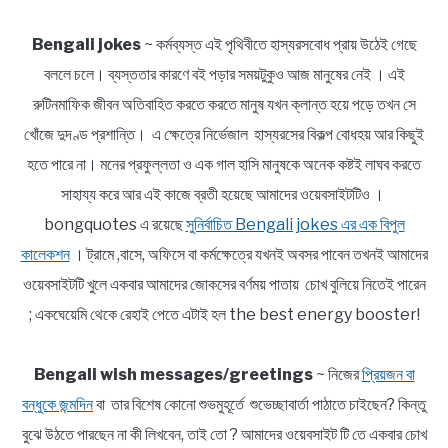
Bengali jokes
~ কর্মব্যস্ত এই পৃথিবীতে হাস্যরসবোধ প্রায় উঠেই গেছে
বললে চলে। ব্যস্ততার কারণে বই পড়ার সময়টুকুও আজ মানুষের নেই । এই
রুটিনমাফিক জীবন অতিবাহিত করতে করতে মানুষ যখন ক্লান্ত হয়ে পড়ে তখন সে
খোঁজে দুদণ্ড প্রশান্তি। এ ক্ষেত্রে নির্ভেজাল হাস্যরসের বিকল্প বোধহয় আর কিছুই
হতে পারে না। মনের প্রফুল্লতা ও এক গাল হাসি মানুষকে অনেক কষ্টই লাঘব করতে
সাহায্য করে আর এই কাজে ব্রতী হয়েছে আমাদের ওয়েবসাইটটিও ।
bongquotes এ রয়েছে
সুনির্বাচিত Bengali jokes এর এক বিপুল
কালেকশন
। ট্রামে ,বাসে, অফিসে বা কর্মক্ষেত্রে যখনই অবসর পাবেন তখনই আমাদের
ওয়েবসাইটটি খুলে একবার আমাদের জোকসের বর্ণময় পাতায় চোখ বুলিয়ে নিতেই পারেন
; একঘেয়েমি থেকে রেহাই পেতে এটাই হল the best energy booster!
Bengali wish messages/greetings
~ নিজের
প্রিয়জন বা
বন্ধুকে জন্মদিন
বা তার বিশেষ কোনো শুভমুহূর্তে শুভেচ্ছাবার্তা পাঠাতে চাইছেন? কিন্তু
বুঝে উঠতে পারছেন না কী লিখবেন, তাই তো ? আমাদের ওয়েবসাইট টি তে একবার চোখ