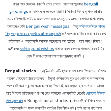
রাখুন; আর দেখবেন এখানেই পেয়ে গেছেন আপনার পছন্দসই
bengali
greetings
ও আপনার মনের মতন বার্তাটি। বিবাহবার্ষিকী ও জন্মদিন ছাড়াও
বছরের বিশেষ দিনগুলিকে আরও তাৎপর্যময় করে তুলতে আমাদের ওয়েবসাইটে রয়েছে
হাজারেরও বেশি
Bengali wish messages
। কিছু
কাব্যিক ভঙ্গিতে আবার
কিছু গদ্যের আকারে সুসজ্জিত এই শুভেচ্ছা বার্তা
গুলি আপনার চাহিদার কথা মাথায় রেখে
রুচিসম্মত ও প্রত্যেকটি স্বতন্ত্র ভাবে রচনা করা হয়েছে । তাই বন্ধু ,পরিজন ও
আত্মীয়দের
শুভদিনে good wishes
পাঠাতে স্ক্রল করুন আমাদের ওয়েবসাইটের
পেজ টি আর পেয়ে যান আপনার পছন্দসই বার্তাটি ।
Bengali stories
~ প্রযুক্তির উন্নতি হওয়ার সাথে সাথে শিশুরা তাদের শৈশব
অনেক ক্ষেত্রেই হারাতে বসেছে। ঠাকুমা -দিদিমাদের মুখে গল্প শোনা বা অবসর সময়
গল্পের বই পড়া, স্কুলের পড়ার চাপে বহু শিশুদেরই আর সম্ভব হয়ে ওঠে না । আমরা
তাই শিশুদের চাহিদার কথা মাথায় রেখে আমাদের ওয়েবসাইটে রেখেছি
ছোটদের বিভিন্ন
শিক্ষামূলক গল্প
বা Bengali moral stories । মানানসই ছবি দিয়ে সাজানো
প্রত্যেকটি গল্প যতটা আকর্ষণীয় ততধিক শিক্ষণীয়ও বটে। তাই গল্পের বই পড়ার