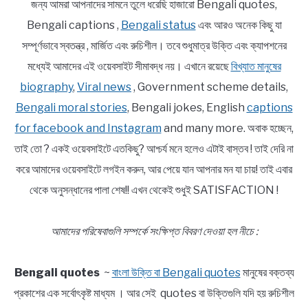
জন্য আমরা আপনাদের সামনে তুলে ধরেছি হাজারো Bengali quotes,
Bengali captions ,
Bengali status
এবং আরও অনেক কিছু যা
সম্পূর্ণভাবে স্বতন্ত্র , মার্জিত এবং রুচিশীল। তবে শুধুমাত্র উক্তি এবং ক্যাপশনের
মধ্যেই আমাদের এই ওয়েবসাইট সীমাবদ্ধ নয়। এখানে রয়েছে
বিখ্যাত মানুষের
biography
,
Viral news
, Government scheme details,
Bengali moral stories
, Bengali jokes, English
captions
for facebook and Instagram
and many more. অবাক হচ্ছেন,
তাই তো ? একই ওয়েবসাইটে এতকিছু? আশ্চর্য মনে হলেও এটাই বাস্তব ! তাই দেরি না
করে আমাদের ওয়েবসাইটে লগইন করুন, আর পেয়ে যান আপনার মন যা চায়! তাই এবার
থেকে অনুসন্ধানের পালা শেষ!! এখন থেকেই শুধুই SATISFACTION !
আমাদের পরিষেবাগুলি সম্পর্কে সংক্ষিপ্ত বিবরণ দেওয়া হল নীচে :
Bengali quotes
~
বাংলা উক্তি বা Bengali quotes
মানুষের বক্তব্য
প্রকাশের এক সর্বোৎকৃষ্ট মাধ্যম । আর সেই quotes বা উক্তিগুলি যদি হয় রুচিশীল