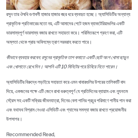
রসুন তার ঔষধি গুণাবলী হাজার হাজার বছর ধরে ব্যবহৃত হচ্ছে। অ্যাসিডিটির অন্যান্য
প্রাকৃতিক প্রতিকারের মতো নয়, এটি আমাদের পেটে হজম ব্যাকটেরিয়াগুলির একটি
ভারসাম্যপূর্ণ ভারসাম্য বজায় রাখতে সহায়তা করে। পরিমিতরূপে গ্রহণ করা, এটি
অম্লতা থেকে প্রায় অবিলম্বে ত্রাণ সরবরাহ করতে পারে।
কীভাবে ব্যবহার করবেন: রসুনের প্রাকৃতিক তাপ কমাতে একটি ছোট অংশ খোসা ছাড়ুন
এবং খোলাতে রেখে দিন। আপনি এটি 10 ​​মিনিটের পরে চিবিয়ে নিতে পারেন।
অ্যাসিডিটির বিরুদ্ধে লড়াইয়ে সহায়তা করে এমন খাবারগুলির উপরের তালিকাটি বাদ
দিয়ে, একজনের পক্ষে এটি জেনে রাখা গুরুত্বপূর্ণ যে প্রতিদিনের ব্যায়াম এবং ন্যূনতম
স্ট্রেস সহ একটি সক্রিয় জীবনযাত্রা, দিনের বেলা পানির প্রচুর পরিমাণে পানীয় পান করা
এবং যথাযথ বিশ্রাম নেওয়া এসিডিটি এবং গ্যাসের সমস্যা বজায় রাখতে প্রয়োজনীয়
উপসাগর।
Recommended Read,