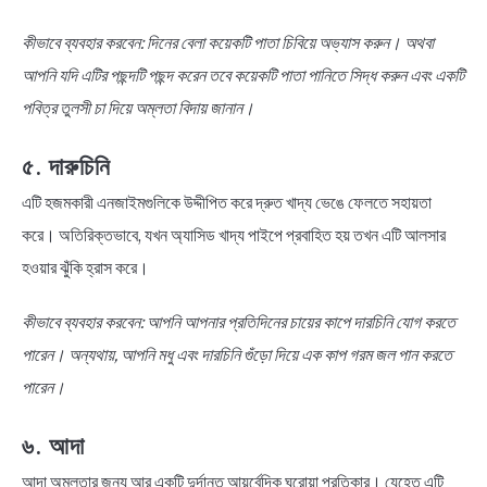
কীভাবে ব্যবহার করবেন: দিনের বেলা কয়েকটি পাতা চিবিয়ে অভ্যাস করুন। অথবা
আপনি যদি এটির পছন্দটি পছন্দ করেন তবে কয়েকটি পাতা পানিতে সিদ্ধ করুন এবং একটি
পবিত্র তুলসী চা দিয়ে অম্লতা বিদায় জানান।
৫. দারুচিনি
এটি হজমকারী এনজাইমগুলিকে উদ্দীপিত করে দ্রুত খাদ্য ভেঙে ফেলতে সহায়তা
করে। অতিরিক্তভাবে, যখন অ্যাসিড খাদ্য পাইপে প্রবাহিত হয় তখন এটি আলসার
হওয়ার ঝুঁকি হ্রাস করে।
কীভাবে ব্যবহার করবেন: আপনি আপনার প্রতিদিনের চায়ের কাপে দারচিনি যোগ করতে
পারেন। অন্যথায়, আপনি মধু এবং দারচিনি গুঁড়ো দিয়ে এক কাপ গরম জল পান করতে
পারেন।
৬. আদা
আদা অম্লতার জন্য আর একটি দুর্দান্ত আয়ুর্বেদিক ঘরোয়া প্রতিকার। যেহেতু এটি