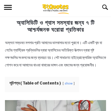
Skip
Searc
to
content
অ্যাসিডিটি ও গ্যাস সমস্যার জন্য ৭ টি
TECHNOLOGY
আশ্চর্যজনক ঘরোয়া প্রতিকার
HEALTH & LIFESTYLE
অম্লতা সম্ভবত মশলার প্রতি আমাদের ভালবাসার মতো পুরানো। এটি একটি শব্দ যা
in
Health
পেটের গ্যাস্ট্রিক গ্রন্থিগুলির দ্বারা অ্যাসিডের অতিরিক্ত উত্পাদন দ্বারা সৃষ্ট
BIOGRAPHY
&
লক্ষণগুলির সংকলনের জন্য ব্যবহৃত হয়। পেট সাধারণত হাইড্রোক্লোরিক অ্যাসিডকে
Lifestyle
EDUCATIONAL
গোপন করে যা আমাদের খাওয়া খাবারের ভাঙ্গন এবং হজমের জন্য প্রয়োজনীয়।
BENGALI WISHES
সূচিপত্র ( Table of Contents )
show
QUOTES & CAPTIONS
NEWS