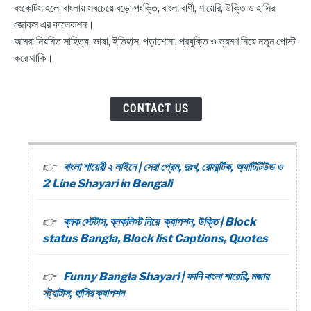
বংকোটস হলো বাংলায় সবচেয়ে বড়ো পংক্তি, বাংলা বাণী, শায়েরি, উক্তি ও হাসির
জোকস এর কালেকশন।
আমরা নিয়মিত সাহিত্য, ভাষা, ইতিহাস, পড়াশোনা, প্রযুক্তি ও ভ্রমণ নিয়ে নতুন পোস্ট
করে থাকি।
CONTACT US
বাংলা শায়েরী ২ লাইনে | সেরা প্রেম, দুঃখ, রোমান্টিক, অ্যাটিটিউড ও
2 Line Shayari in Bengali
ব্লক স্টেটাস, ব্লকলিস্ট নিয়ে ক্যাপশন, উক্তি | Block
status Bangla, Block list Captions, Quotes
Funny Bangla Shayari | ফানি বাংলা শায়েরি, মজার
স্ট্যাটাস, হাসির ক্যাপশন