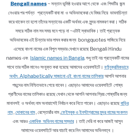
Bengali names
~ সন্তান ভূমিষ্ঠ হওয়ার আগে থেকে এবং শিশুটির জন্ম
নেওয়ার পর পর্যন্ত প্রত্যেকটি বাবা মা ও অভিভাবকেরা যে বিষয় নিয়ে ভাবনাচিন্তা
করে থাকেন তা হলো তাঁদের সন্তানের একটি অর্থবহ এবং সুন্দর নামকরণ করা। সঠিক
সময়ে সঠিক নাম সব সময় মনে পড়ে না ~এটাই স্বাভাবিক। তাই প্রত্যেক
অভিভাবকের এই চিন্তার ভার লাঘব করার জন্য bongquotes সাজিয়ে নিয়ে
এসেছে বাংলা নামের এক বিপুল সম্ভার যেখানে রয়েছে Bengali Hindu
names এবং
Islamic names in Bangla
. শুধু তাই নয় প্রত্যেকটি নামের
সাথে তার সঠিক মানেও সংযুক্ত করা হয়েছে আমাদের ওয়েবসাইটে।
বর্ণানুক্রমিকভাবে
অর্থাৎ Alphabetically সাজানো এই বাংলা নামের তালিকায়
আপনি আপনার
পছন্দের নাম নিশ্চিতভাবে পেয়ে যাবেন। এছাড়াও আমাদের ওয়েবসাইটে পোষ্য
প্রাণীদের নামের তালিকাও রয়েছে যেখান থেকে আপনি আপনার প্রিয় পোষ্যটির জন্য
মানানসই ও অর্থবহ নাম অনায়াসেই নির্বাচন করে নিতে পারেন। এছাড়াও রয়েছে
বাড়ির
নাম
,
দোকানের নাম
, রেস্তোরাঁর নাম ,
ফেইসবুক ও ইনস্টাগ্রামের সুন্দর নামের সংকলন
এবং আরও
একাধিক অভিনব নামের সম্ভার
। তাই দেরি না করে আজই আসুন
আমাদের ওয়েবসাইটে আর যাচাই করে নিন আমাদের অভিনবত্ব ।