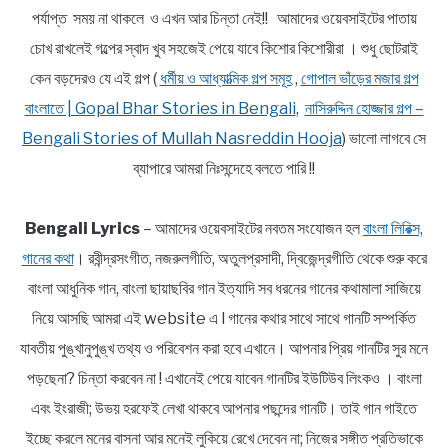
পর্যাপ্ত সময় না থাকলে ও এখন আর চিন্তা নেই!! আমাদের ওয়েবসাইটের পাতায়
চোখ রাখলেই গল্পের স্বাদ খুব সহজেই পেয়ে যাবে কিশোর কিশোরীরা । শুধু ছোটরাই
কেন বড়দেরও যে এই গল্প (
ধর্মীয় ও আধ্যাত্মিক গল্প সমূহ
,
গোপাল ভাঁড়ের মজার গল্প
বাংলাতে | Gopal Bhar Stories in Bengali
,
নাসিরুদ্দিন হোজ্জার গল্প –
Bengali Stories of Mullah Nasreddin Hooja
) ভালো লাগবে সে
ব্যাপারে আমরা নিঃসন্দেহে বলতে পারি !!
Bengali Lyrics
– আমাদের ওয়েবসাইটের নবতম সংযোজন হল
বাংলা লিরিক্স,
গানের কথা
। রবীন্দ্রসংগীত, নজরুলগীতি, অতুলপ্রসাদী, দ্বিজেন্দ্রগীতি থেকে শুরু করে
বাংলা আধুনিক গান, বাংলা ছায়াছবির গান ইত্যাদি সব ধরনের গানের কথামালা সাজিয়ে
নিয়ে আসছি আমরা এই website এ l গানের কথার সাথে সাথে গানটি সম্পর্কিত
যাবতীয় পুঙ্খানুপুঙ্খ তথ্য ও পরিবেশন করা হবে এখানে। আপনার প্রিয় গানটির সুর মনে
পড়ছেনা? চিন্তা করবেন না ! এখানেই পেয়ে যাবেন গানটির ইউটিউব লিংকও । বাংলা
এবং ইংরাজী; উভয় হরফেই লেখা থাকবে আপনার পছন্দের গানটি। তাই গান গাইতে
ইচ্ছে করলে মনের বাসনা আর মনেই লুকিয়ে রেখে দেবেন না; নিজের সঙ্গীত প্রতিভাকে