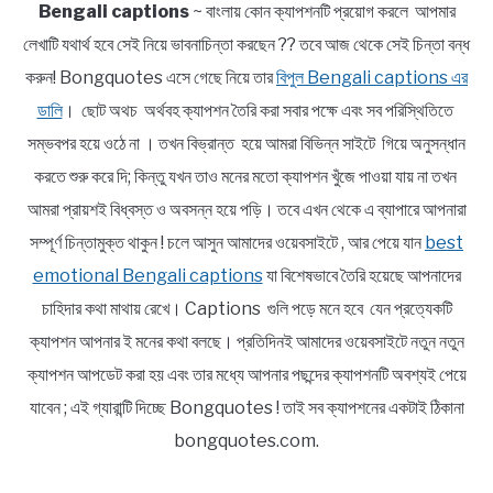
Bengali captions
~ বাংলায় কোন ক্যাপশনটি প্রয়োগ করলে আপমার
লেখাটি যথার্থ হবে সেই নিয়ে ভাবনাচিন্তা করছেন ?? তবে আজ থেকে সেই চিন্তা বন্ধ
করুন! Bongquotes এসে গেছে নিয়ে তার
বিপুল Bengali captions এর
ডালি
। ছোট অথচ অর্থবহ ক্যাপশন তৈরি করা সবার পক্ষে এবং সব পরিস্থিতিতে
সম্ভবপর হয়ে ওঠে না । তখন বিভ্রান্ত হয়ে আমরা বিভিন্ন সাইটে গিয়ে অনুসন্ধান
করতে শুরু করে দি; কিন্তু যখন তাও মনের মতো ক্যাপশন খুঁজে পাওয়া যায় না তখন
আমরা প্রায়শই বিধ্বস্ত ও অবসন্ন হয়ে পড়ি। তবে এখন থেকে এ ব্যাপারে আপনারা
সম্পূর্ণ চিন্তামুক্ত থাকুন ! চলে আসুন আমাদের ওয়েবসাইটে , আর পেয়ে যান
best
emotional Bengali captions
যা বিশেষভাবে তৈরি হয়েছে আপনাদের
চাহিদার কথা মাথায় রেখে। Captions গুলি পড়ে মনে হবে যেন প্রত্যেকটি
ক্যাপশন আপনার ই মনের কথা বলছে। প্রতিদিনই আমাদের ওয়েবসাইটে নতুন নতুন
ক্যাপশন আপডেট করা হয় এবং তার মধ্যে আপনার পছন্দের ক্যাপশনটি অবশ্যই পেয়ে
যাবেন ; এই গ্যারান্টি দিচ্ছে Bongquotes ! তাই সব ক্যাপশনের একটাই ঠিকানা
bongquotes.com.