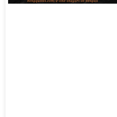
link
to
বাংলা
শায়েরী
২
লাইনে
|
সেরা
প্রেম,
দুঃখ,
রোমান্টিক,
অ্যাটিটিউড
ও
2
Line
Shayari
in