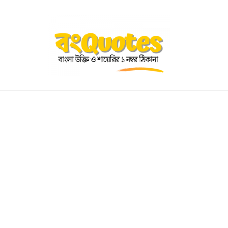
OGRAPHY
EDUCATIONAL
BENGALI WISHES
QUOT
BENGALI NAMES
BENGALI STORIES