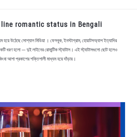
OGRAPHY
EDUCATIONAL
BENGALI WISHES
QUOT
 Two line romantic status in Bengali
BENGALI NAMES
BENGALI STORIES
যম হয়ে উঠেছে সোশ্যাল মিডিয়া । ফেসবুক, ইনস্টাগ্রাম, হোয়াটসঅ্যাপ ইত্যাদির
কটি ধরণ হলো — দুই লাইনের রোমান্টিক স্ট্যাটাস। এই স্ট্যাটাসগুলো ছোট হলেও
িংবা আশা প্রকাশের শক্তিশালী মাধ্যম হয়ে দাঁড়ায়।