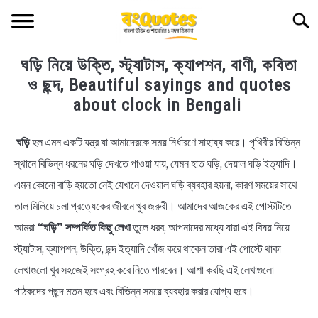
Skip
Searc
to
content
ঘড়ি নিয়ে উক্তি, স্ট্যাটাস, ক্যাপশন, বাণী, কবিতা
TECHNOLOGY
ও ছন্দ, Beautiful sayings and quotes
about clock in Bengali
HEALTH & LIFESTYLE
ঘড়ি
হল এমন একটি যন্ত্র যা আমাদেরকে সময় নির্ধারণে সাহায্য করে। পৃথিবীর বিভিন্ন
in
BIOGRAPHY
Bengali
স্থানে বিভিন্ন ধরনের ঘড়ি দেখতে পাওয়া যায়, যেমন হাত ঘড়ি, দেয়াল ঘড়ি ইত্যাদি।
Quotes
এমন কোনো বাড়ি হয়তো নেই যেখানে দেওয়াল ঘড়ি ব্যবহার হয়না, কারণ সময়ের সাথে
EDUCATIONAL
তাল মিলিয়ে চলা প্রত্যেকের জীবনে খুব জরুরী। আমাদের আজকের এই পোস্টটিতে
BENGALI WISHES
আমরা
“ঘড়ি” সম্পর্কিত কিছু লেখা
তুলে ধরব, আপনাদের মধ্যে যারা এই বিষয় নিয়ে
স্ট্যাটাস, ক্যাপশন, উক্তি, ছন্দ ইত্যাদি খোঁজ করে থাকেন তারা এই পোস্টে থাকা
QUOTES & CAPTIONS
লেখাগুলো খুব সহজেই সংগ্রহ করে নিতে পারবেন। আশা করছি এই লেখাগুলো
পাঠকদের পছন্দ মতন হবে এবং বিভিন্ন সময়ে ব্যবহার করার যোগ্য হবে।
NEWS