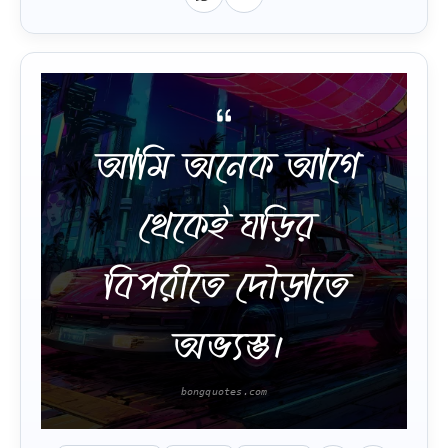
আমি অনেক আগে
থেকেই ঘড়ির
বিপরীতে দৌড়াতে
অভ্যস্ত।