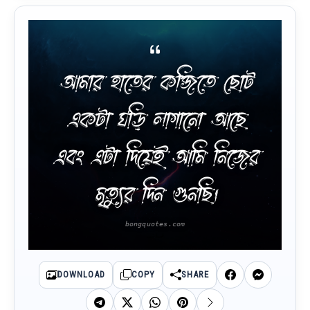
আমার হাতের কব্জিতে ছোট
একটা ঘড়ি লাগানো আছে
এবং এটা দিয়েই আমি নিজের
মৃত্যুর দিন গুনছি।
DOWNLOAD
COPY
SHARE