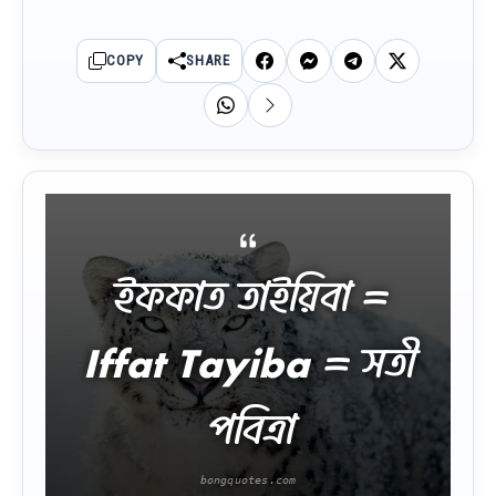
COPY
SHARE
ইফফাত তাইয়িবা =
Iffat Tayiba = সতী
পবিত্রা