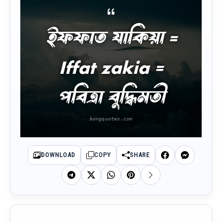
ইফফাত যাকিয়া =
Iffat zakia =
পবিত্রা বুদ্ধিমতী
DOWNLOAD
COPY
SHARE