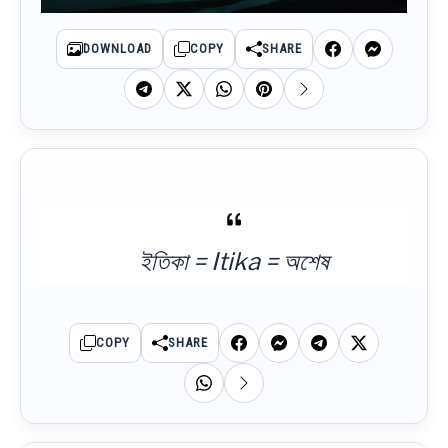
DOWNLOAD
COPY
SHARE
ইতিকা = Itika = অশেষ
COPY
SHARE