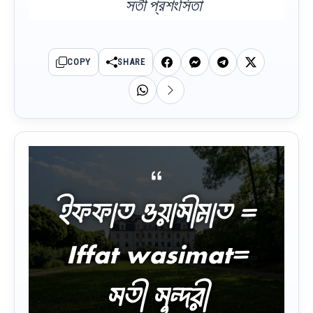
সতী প্রশংসিতা
COPY
SHARE
ইফফাত ওয়াসীমাত =
Iffat wasimat=
সতী সুন্দরী