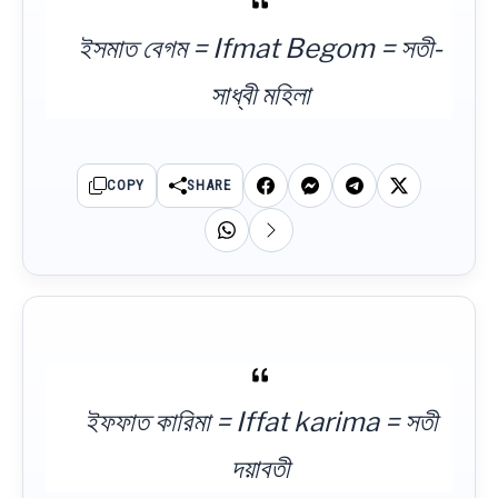
ইসমাত বেগম = Ifmat Begom = সতী-
সাধ্বী মহিলা
COPY
SHARE
ইফফাত কারিমা = Iffat karima = সতী
দয়াবতী