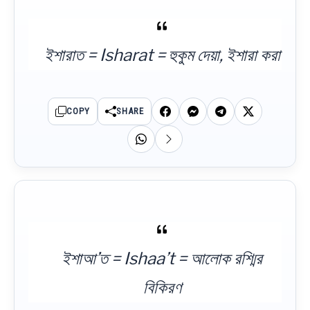
ইশারাত = Isharat = হুকুম দেয়া, ইশারা করা
COPY
SHARE
ইশাআ’ত = Ishaa’t = আলোক রশ্মির
বিকিরণ