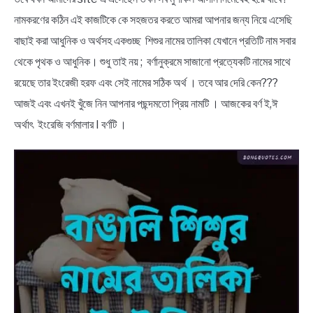
নামকরণের কঠিন এই কাজটিকে কে সহজতর করতে আমরা আপনার জন্য নিয়ে এসেছি
BENGALI LYRICS
বাছাই করা আধুনিক ও অর্থসহ একগুচ্ছ শিশুর নামের তালিকা যেখানে প্রতিটি নাম সবার
থেকে পৃথক ও আধুনিক। শুধু তাই নয় ; বর্ণানুক্রমে সাজানো প্রত্যেকটি নামের সাথে
BENGALI NAMES
রয়েছে তার ইংরেজী হরফ এবং সেই নামের সঠিক অর্থ । তবে আর দেরি কেন???
আজই এবং এখনই খুঁজে নিন আপনার পছন্দমতো প্রিয় নামটি । আজকের বর্ণ ই,ঈ
BENGALI STORIES
অর্থাৎ ইংরেজি বর্ণমালার I বর্ণটি ।