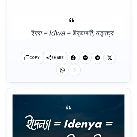
ইদবা = Idwa = উদ্ভাবনী, নতুনত্ব
COPY
SHARE
ইদেন্যা = Idenya =