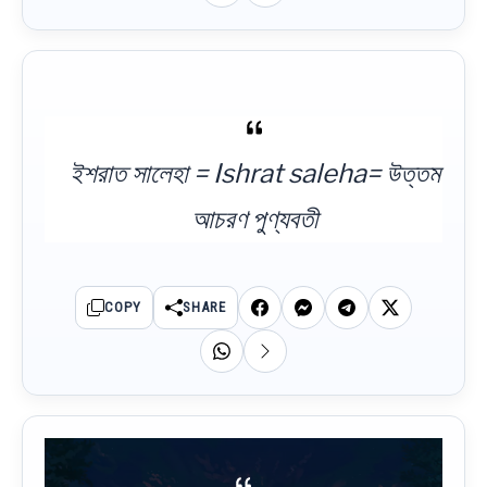
ইশরাত সালেহা = Ishrat saleha= উত্তম
আচরণ পুণ্যবতী
COPY
SHARE