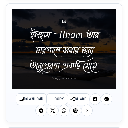
ইলহাম‌ ‌= Ilham তার‌
‌চারপাশে‌ ‌সবার‌ ‌জন্য‌
অনুপ্রেরণা‌ একটি‌ ‌মেয়ে‌ ‌
DOWNLOAD
COPY
SHARE