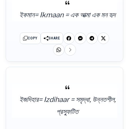
ইকমান= Ikmaan = এক আত্মা এক মন হৃদ
COPY
SHARE
ইজদিহার= Izdihaar = সমৃদ্ধা, উন্নতশীল,
প্রস্ফুটিত