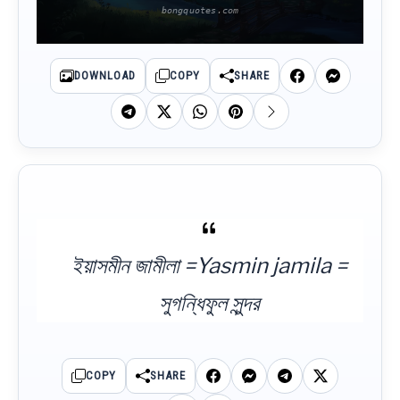
DOWNLOAD
COPY
SHARE
ইয়াসমীন জামীলা =Yasmin jamila =
সুগন্ধিফুল সুন্দর
COPY
SHARE