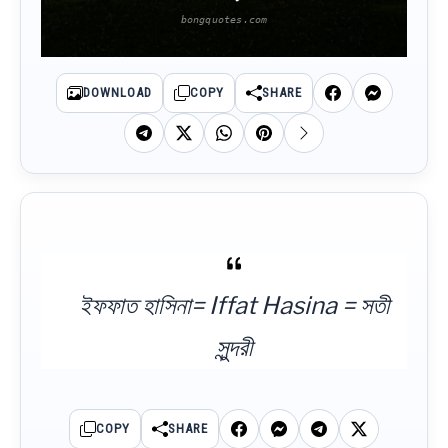
DOWNLOAD
COPY
SHARE
ইফফাত হাসিনা= Iffat Hasina = সতী
সুন্দরী
COPY
SHARE