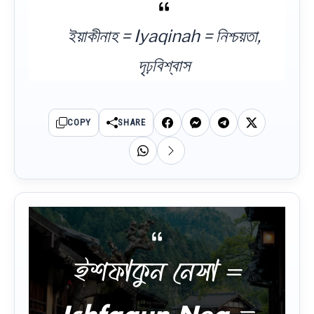
ইয়াকীনাহ = Iyaqinah = নিশ্চয়তা,
দৃঢ়বিশ্বাস
COPY
SHARE
ইশফাকুন নেসা =