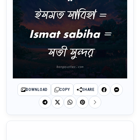
ইসমত সাবিহা =
Ismat sabiha =
সতী সুন্দর
DOWNLOAD
COPY
SHARE