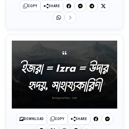
COPY
SHARE
ইজরা = Izra = উদার
হৃদয়, সাহায্যকারিণী
DOWNLOAD
COPY
SHARE