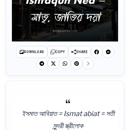
Ishfaqun Nea =
মাতৃ, জাতির দয়া
DOWNLOAD
COPY
SHARE
ইসমাত আবিয়াত = Ismat abiat = সতী
সুন্দরী স্ত্রীলোক