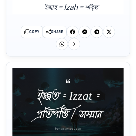
ইজাহ = Izah = শক্তি
COPY
SHARE
ইজ্জত = Izzat =
প্রতিপত্তি / সম্মান