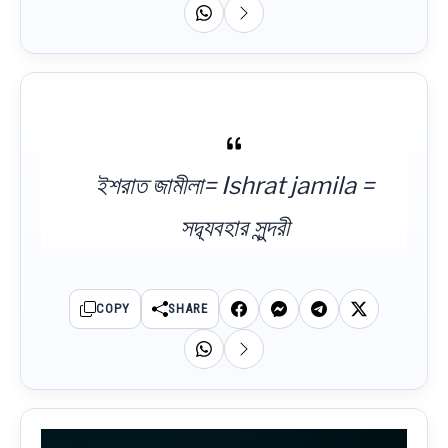
ইশরাত জামীলা= Ishrat jamila =
সদ্ব্যবহার সুন্দরী
COPY
SHARE