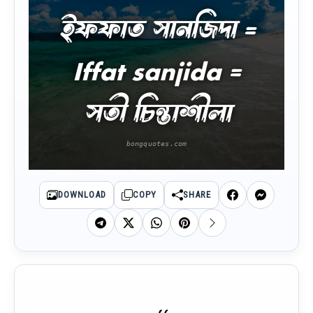
ইফফাত সানজিদা =
Iffat sanjida =
সতী চিন্তাশীলা
DOWNLOAD
COPY
SHARE