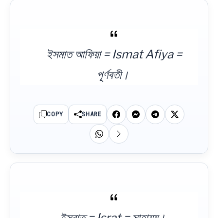
ইসমাত‌ আফিয়া‌ ‌=‌ ‌Ismat Afiya =
পূর্ণবতী।‌ ‌
COPY
SHARE
ইসরাত‌ ‌=‌ ‌Israt = সাহায্য।‌ ‌