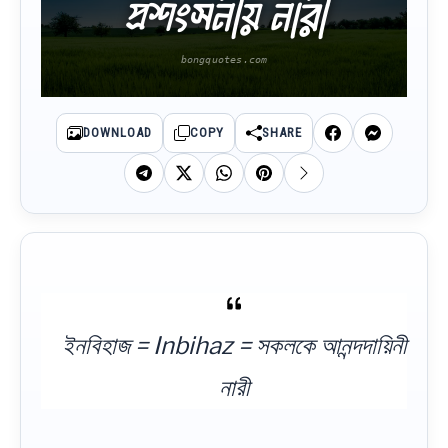
প্রশংসনীয় নারী
DOWNLOAD
COPY
SHARE
ইনবিহাজ = Inbihaz = সকলকে আনন্দদায়িনী
নারী