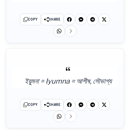
COPY
SHARE
ইয়ুমনা = Iyumna = আশীষ, সৌভাগ্য
COPY
SHARE