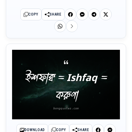
COPY
SHARE
ইশফাক্ব = Ishfaq =
করুণা
DOWNLOAD
COPY
SHARE