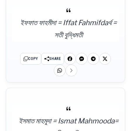
ইফফাত ফাহমীদা = Iffat Fahmifdaর্থ =
সতী বুদ্ধিমতী
COPY
SHARE
ইসমাত মাহমুদা = Ismat Mahmooda=