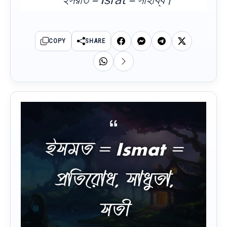
COPY
SHARE
ইসমত = Ismat =
প্রতিরোধ, সাধুতা,
সতী