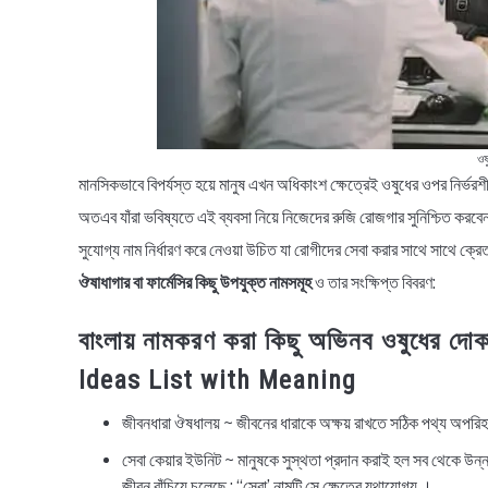
ওষ
মানসিকভাবে বিপর্যস্ত হয়ে মানুষ এখন অধিকাংশ ক্ষেত্রেই ওষুধের ওপর নির্ভ
অতএব যাঁরা ভবিষ্যতে এই ব্যবসা নিয়ে নিজেদের রুজি রোজগার সুনিশ্চিত করব
সুযোগ্য নাম নির্ধারণ করে নেওয়া উচিত যা রোগীদের সেবা করার সাথে সাথে ক্রে
ঔষাধাগার বা ফার্মেসির কিছু উপযুক্ত নামসমূহ
ও তার সংক্ষিপ্ত বিবরণ:
বাংলায় নামকরণ করা কিছু অভিনব ওষুধের
Ideas List with Meaning
জীবনধারা ঔষধালয় ~ জীবনের ধারাকে অক্ষয় রাখতে সঠিক পথ্য অপরিহা
সেবা কেয়ার ইউনিট ~ মানুষকে সুস্থতা প্রদান করাই হল সব থেকে উন্ন
জীবন বাঁচিয়ে চলেছে ; “সেবা’ নামটি সে ক্ষেত্রে যথাযোগ্য ।