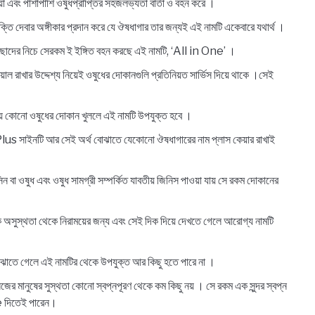
বং পাশাপাশি ওষুধপ্রাপ্তির সহজলভ্যতা বার্তা ও বহন করে ।
ার অঙ্গীকার প্রদান করে যে ঔষধাগার তার জন্যই এই নামটি একেবারে যথার্থ ।
দের নিচে সেরকম ই ইঙ্গিত বহন করছে এই নামটি, ‘All in One’ ।
ার উদ্দেশ্য নিয়েই ওষুধের দোকানগুলি প্রতিনিয়ত সার্ভিস দিয়ে থাকে ।সেই
ে কোনো ওষুধের দোকান খুললে এই নামটি উপযুক্ত হবে ।
us সাইনটি আর সেই অর্থ বোঝাতে যেকোনো ঔষধাগারের নাম প্লাস কেয়ার রাখাই
এবং ওষুধ সামগ্রী সম্পর্কিত যাবতীয় জিনিস পাওয়া যায় সে রকম দোকানের
স্থতা থেকে নিরাময়ের জন্য এবং সেই দিক দিয়ে দেখতে গেলে আরোগ্য নামটি
াতে গেলে এই নামটির থেকে উপযুক্ত আর কিছু হতে পারে না ।
নুষের সুস্থতা কোনো স্বপ্নপূরণ থেকে কম কিছু নয় । সে রকম এক সুন্দর স্বপ্ন
e দিতেই পারেন।