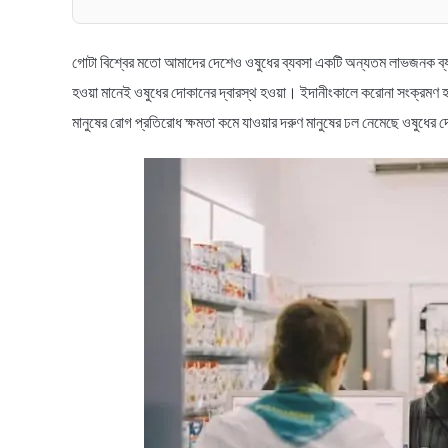
গোটা বিশ্বের মতো আমাদের দেশেও ওষুধের ব্যবসা একটি অন্যতম লাভজনক ব্যব
হওয়া মানেই ওষুধের দোকানের দ্বারস্থ হওয়া। ইদানীংকালে করোনা সংক্রমণ হওয
মানুষের রোগ প্রতিরোধ ক্ষমতা কমে যাওয়ার দরুণ মানুষের ঢল নেমেছে ওষুধের