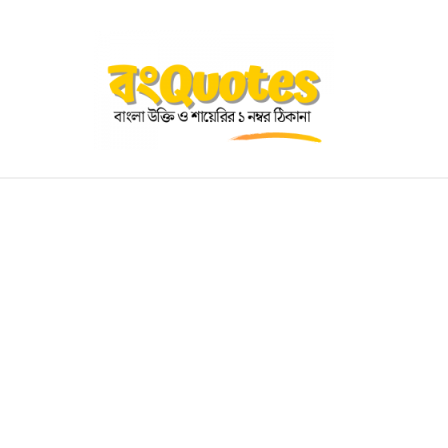
OGRAPHY
EDUCATIONAL
BENGALI WISHES
QUOT
BENGALI NAMES
BENGALI STORIES