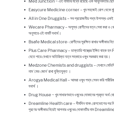
Med Junction ~ এই নামটির মধ্যে রয়েছে এক আধুনিকতার ছোঁয়া এ
Easycure Medicine corner – খুব সহজেই রোগ থেকে মুক্তি দেব
All in One Druggists – সব প্রয়োজনীয় পথ্য উপলব্ধ একই ছা
Wecare Pharmacy – অসুস্থ রোগীদের যত্ন সেবা করা ও খেয়াল রাখ
অনুসারে এই নামটি যথার্থ।
Bsafe Medical store- রোগীদের সুরক্ষিত রাখার অঙ্গীকার নিয়
Plus Care Pharmacy – ডাক্তারি শাস্ত্রের ইঙ্গিত বাহক হল Pl
যেতে পারে যেখানে অতিরিক্ত যত্ন সহকারে ওষুধ সরবরাহ করা হয়।
Medzone Chemists and druggists – যেখানে মেডিসিন বা ওষুধ 
নাম ‘মেড জোন’ রাখা যুক্তিযুক্ত ।
Arogya Medical Hall – আমরা ওষুধ পথ্য সেবন করি শারীরিক অসু
যথার্থ ।
Drug House ~ খুব সাধারণভাবে ওষুধের দোকানের প্রকৃত অর্থ বোঝ
Dreamline Health care – দীর্ঘদিন যাবৎ রোগভোগের পর নিজের মা
পূরণের অঙ্গীকার নিয়েই আপনার ওষুধের দোকানটির নাম Dreamlin