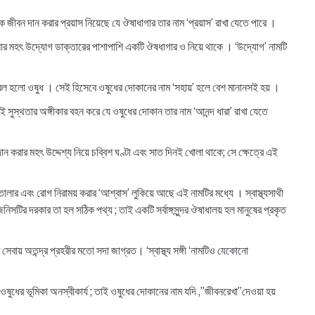
ে জীবন দান করার প্রয়াস নিয়েছে যে ঔষাধাগার তার নাম ‘প্রয়াস’ রাখা যেতে পারে ।
তোলার মহৎ উদ্যোগ ডাক্তারের পাশাপাশি একটি ঔষধাগার ও নিয়ে থাকে । ‘উদ্যোগ’ নামটি
ম্বল হলো ওষুধ । সেই হিসেবে ওষুধের দোকানের নাম ‘সহায়’ হলে বেশ মানানসই হয় ।
 সুস্থতার অঙ্গীকার বহন করে যে ওষুধের দোকান তার নাম ‘আনন্দ ধারা’ রাখা যেতে
ন করার মহৎ উদ্দেশ্য নিয়ে চব্বিশ ঘণ্টা এবং সাত দিনই খোলা থাকে; সে ক্ষেত্রে এই
তোলার এবং রোগ নিরাময় করার ‘আশ্বাস’ লুকিয়ে আছে এই নামটির মধ্যে । স্বাস্থ্যসাথী
িসটির দরকার তা হল সঠিক পথ্য ; তাই একটি সর্বাঙ্গসুন্দর ঔষাধালয় হল মানুষের প্রকৃত
নুষের সেবায় অতন্দ্র প্রহরীর মতো সদা জাগ্রত। ‘স্বাস্থ্য সঙ্গী ‘নামটিও যেকোনো
ধের ভূমিকা অনস্বীকার্য ; তাই ওষুধের দোকানের নাম যদি ,”জীবনরেখা”দেওয়া হয়