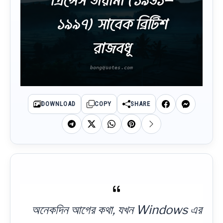
প্রিন্সেস ডায়ানা (১৯৬১-
১৯৯৭) সাবেক ব্রিটিশ
রাজবধূ
DOWNLOAD
COPY
SHARE
অনেকদিন আগের কথা, যখন Windows এর