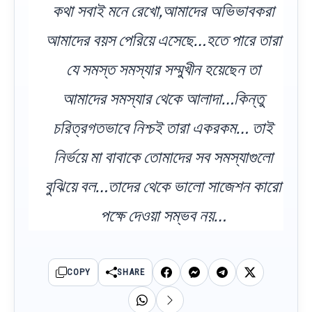
কথা সবাই মনে রেখো,আমাদের অভিভাবকরা
আমাদের বয়স পেরিয়ে এসেছে…হতে পারে তারা
যে সমস্ত সমস্যার সম্মুখীন হয়েছেন তা
আমাদের সমস্যার থেকে আলাদা…কিন্তু
চরিত্রগতভাবে নিশ্চই তারা একরকম… তাই
নির্ভয়ে মা বাবাকে তোমাদের সব সমস্যাগুলো
বুঝিয়ে বল…তাদের থেকে ভালো সাজেশন কারো
পক্ষে দেওয়া সম্ভব নয়…
COPY
SHARE