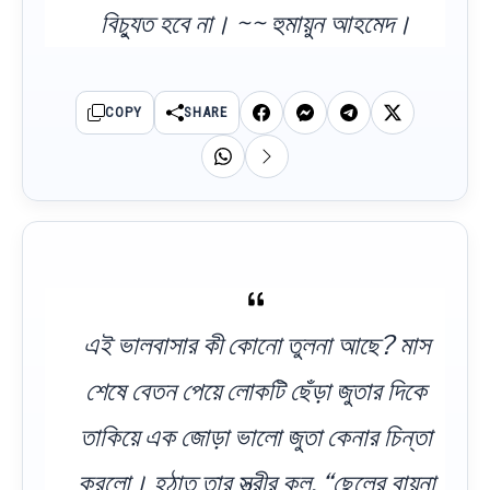
বিচ্যুত হবে না। ~~ হুমায়ুন আহমেদ।
COPY
SHARE
এই ভালবাসার কী কোনো তুলনা আছে? মাস
শেষে বেতন পেয়ে লোকটি ছেঁড়া জুতার দিকে
তাকিয়ে এক জোড়া ভালো জুতা কেনার চিন্তা
করলো। হঠাত তার স্ত্রীর কল, “ছেলের বায়না