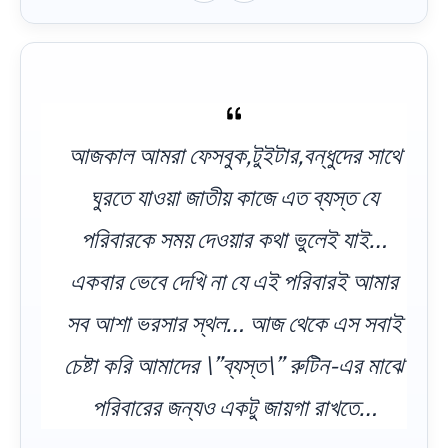
আজকাল আমরা ফেসবুক,টুইটার,বন্ধুদের সাথে
ঘুরতে যাওয়া জাতীয় কাজে এত ব্যস্ত যে
পরিবারকে সময় দেওয়ার কথা ভুলেই যাই…
একবার ভেবে দেখি না যে এই পরিবারই আমার
সব আশা ভরসার স্থল… আজ থেকে এস সবাই
চেষ্টা করি আমাদের \”ব্যস্ত\” রুটিন-এর মাঝে
পরিবারের জন্যও একটু জায়গা রাখতে…