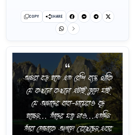
COPY
SHARE
আমরা বড় হতে এত বেশি ব্যস্ত থাকি
যে কখনো কখনো এটাই ভুলে যাই
যে আমাদের বাবা-মায়েরাও বৃদ্ধ
হচ্ছেন… তাঁদের যত্ন নাও…এতদিন
তাঁরা তোমাকে আগলে রেখেছেন,এবার