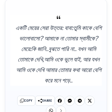
একটি মেয়ের সেরা উত্তর: বাবা:তুমি কাকে বেশি
ভালোবাসো? আমাকে না তোমার স্বামীকে?
মেয়ে:কি জানি..বুঝতে পারি না.. যখন আমি
তোমাকে দেখি,আমি ওকে ভুলে যাই, আর যখন
আমি ওকে দেখি আমার তোমার কথা আরো বেশি
করে মনে পড়ে..
COPY
SHARE