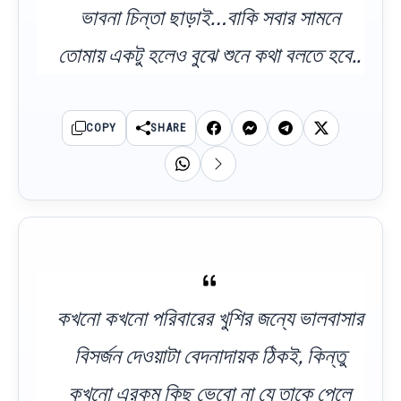
ভাবনা চিন্তা ছাড়াই…বাকি সবার সামনে
তোমায় একটু হলেও বুঝে শুনে কথা বলতে হবে..
COPY
SHARE
কখনো কখনো পরিবারের খুশির জন্যে ভালবাসার
বিসর্জন দেওয়াটা বেদনাদায়ক ঠিকই, কিন্তু
কখনো এরকম কিছু ভেবো না যে তাকে পেলে