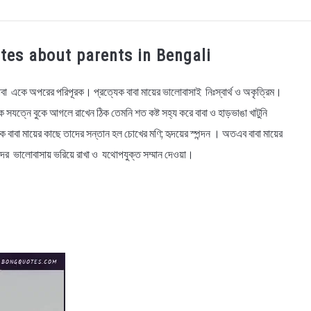
OGRAPHY
EDUCATIONAL
BENGALI WISHES
QUOT
 Quotes about parents in Bengali
BENGALI NAMES
BENGALI STORIES
াবা একে অপরের পরিপূরক। প্রত্যেক বাবা মায়ের ভালোবাসাই নিঃস্বার্থ ও অকৃত্রিম।
 সযত্নে বুকে আগলে রাখেন ঠিক তেমনি শত কষ্ট সহ্য করে বাবা ও হাড়ভাঙা খাটুনি
বাবা মায়ের কাছে তাদের সন্তান হল চোখের মণি; হৃদয়ের স্পন্দন । অতএব বাবা মায়ের
ের ভালোবাসায় ভরিয়ে রাখা ও যথোপযুক্ত সম্মান দেওয়া।