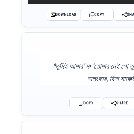
DOWNLOAD
COPY
SH
*তুমিই আমার’ মা ‘তোমার নেই গো তু
অলংকার, বিনা সাজেই
COPY
SHARE