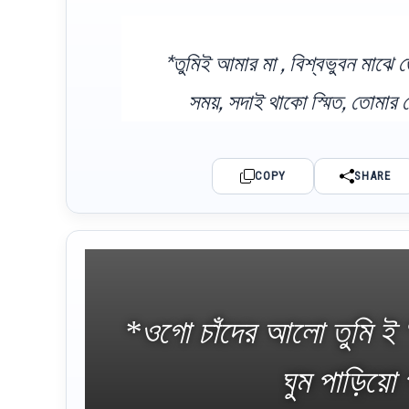
*তুমিই আমার মা , বিশ্বভুবন মাঝে
সময়, সদাই থাকো স্মিত, তোমার 
COPY
SHARE
*ওগো চাঁদের আলো তুমি ই
ঘুম পাড়িয়