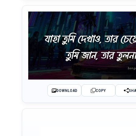
যাহা তুমি দেখাও, তার চেয
তুমি জান, তার তুল
DOWNLOAD
COPY
SH