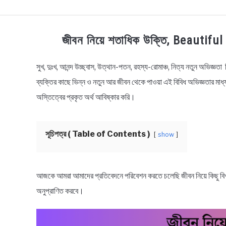
TECHNOLOGY
HEALTH & LIFESTYLE
BI
জীবন নিয়ে শতাধিক উক্তি, Beautif
সুখ, দুঃখ, আনন্দ উচ্ছ্বাস, উত্থান-পতন, রহস্য-রোমাঞ্চ, নিত্য নতুন অভিজ্ঞতা
in
Bengali
ব্যক্তির কাছে ভিন্ন ও নতুন আর জীবন থেকে পাওয়া এই বিবিধ অভিজ্ঞতার মা
Quotes
,
Life
অস্তিত্বের প্রকৃত অর্থ আবিষ্কার করি।
Quotes
সূচিপত্র ( Table of Contents )
show
আজকে আমরা আমাদের প্রতিবেদনে পরিবেশন করতে চলেছি জীবন নিয়ে কিছু বিখ্যা
অনুপ্রাণিত করবে।