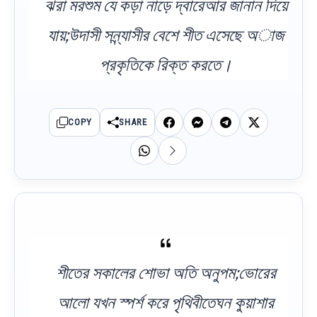
ঝরা মরশুম যে কড়া নাড়ে দ্বারেআর জানান দিয়ে
যায়;উদাসী সন্ন্যাসীর বেশে শীত এসেছে অাজ
প্রকৃতিকে রিক্ত করতে।
COPY
SHARE
শীতের সকালের শোভা অতি অনুপম;ভোরের
আলো যখন স্পর্শ করে পৃথিবীতেঘন কুয়াশার