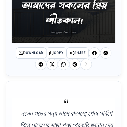
আমাদের সকলের প্রিয়
শীতকাল।
DOWNLOAD
COPY
SHARE
নলেন গুড়ের গন্ধ ভাসে বাতাসে; পৌষ পার্বণে
পিঠে পায়েসের সাড়া পড়ে ;প্রকৃতি জানান দেয়