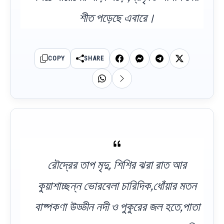
শীত পড়েছে এবারে।
COPY
SHARE
রৌদ্রের তাপ মৃদু, শিশির ঝরা রাত আর
কুয়াশাচ্ছন্ন ভোরবেলা চারিদিক,ধোঁয়ার মতন
বাষ্পকণা উড্ডীন নদী ও পুকুরের জল হতে,পাতা