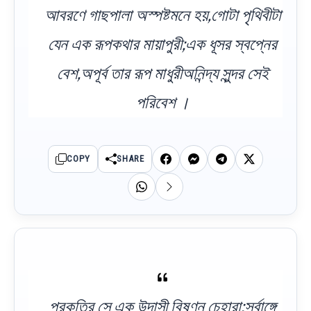
আবরণে গাছপালা অস্পষ্টমনে হয়,গোটা পৃথিবীটা
যেন এক রূপকথার মায়াপুরী;এক ধূসর স্বপ্নের
বেশ,অপূর্ব তার রূপ মাধুরীঅনিন্দ্য সুন্দর সেই
পরিবেশ ।
COPY
SHARE
প্রকৃতির সে এক উদাসী বিষণ্ন চেহারা;সর্বাঙ্গে