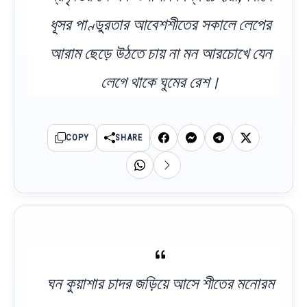
ধূসর পাণ্ডুরতার আবেশশীতের সকালে লেপের
আরাম ছেড়ে উঠতে চায় না মন আরচোখে যেন
লেগে থাকে ঘুমের রেশ।
COPY
SHARE
ঘন কুয়াশার চাদর জড়িয়ে আসে শীতের মনোরম