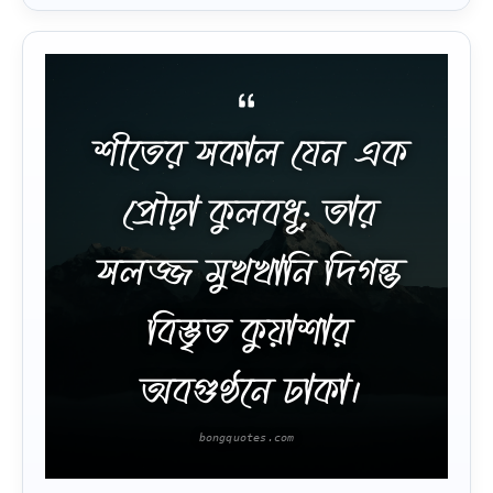
শীতের সকাল যেন এক
প্রৌঢ়া কুলবধূ; তার
সলজ্জ মুখখানি দিগন্ত
বিস্তৃত কুয়াশার
অবগুণ্ঠনে ঢাকা।