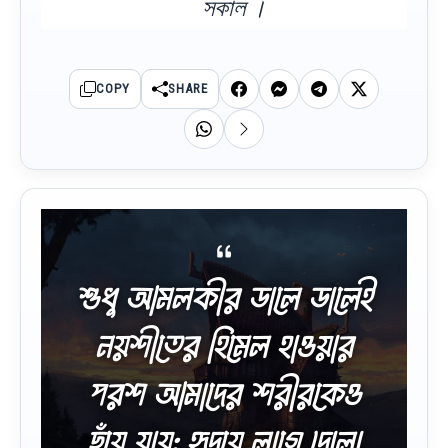
সকাল ।
COPY
SHARE
শুধু আমলকীর ডালে ডালেই
নয়শীতের হিমেল হাওয়ার
পরশ আমাদের শরীরকেও
ছুঁয়ে যায়; হৃদয়ে লাগে দোলা