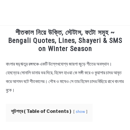
শীতকাল নিয়ে উক্তি, স্টেটাস, ফটো সমূহ ~
TECHNOLOGY
Bengali Quotes, Lines, Shayeri & SMS
on Winter Season
HEALTH & LIFESTYLE
বাংলার ষড়্ঋতুর রঙ্গমঞ্চে একটি উল্লেখযোগ্য জায়গা জুড়ে শীতের অবস্থান।
in
BIOGRAPHY
Bengali
হেমন্তের সোনালি ডানায় ভর দিয়ে, হিমেল হাওয়া কে সঙ্গী করে ও কুয়াশার চাদর আবৃত
Quotes
,
Bengali
করে আগমন ঘটে শীতকালের। পৌষ ও মাঘেও সে তার হিমেল চাদর বিছিয়ে রাখে বাংলার
EDUCATIONAL
Status
বুকে।
BENGALI WISHES
সূচিপত্র ( Table of Contents )
show
QUOTES & CAPTIONS