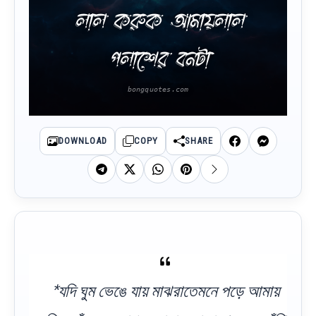
লাল করুক আমায়লাল
পলাশের বনটা
DOWNLOAD
COPY
SHARE
*যদি ঘুম ভেঙে যায় মাঝরাতেমনে পড়ে আমায়