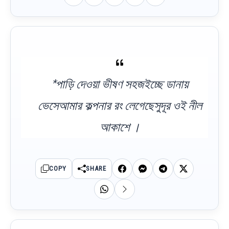
*পাড়ি দেওয়া ভীষণ সহজইচ্ছে ডানায়
ভেসেআমার কল্পনার রং লেগেছেসুদূর ওই নীল
আকাশে ।
COPY
SHARE