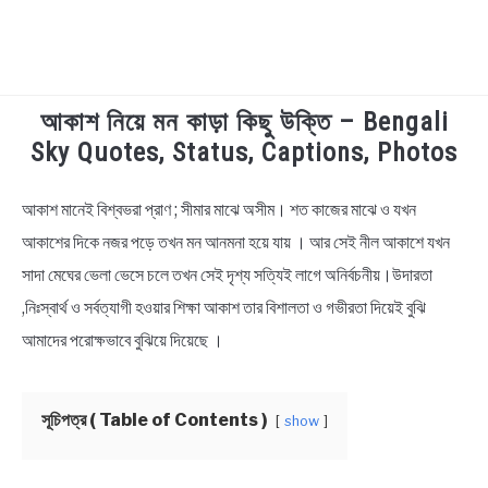
আকাশ নিয়ে মন কাড়া কিছু উক্তি – Bengali
TECHNOLOGY
Sky Quotes, Status, Captions, Photos
HEALTH & LIFESTYLE
আকাশ মানেই বিশ্বভরা প্রাণ ; সীমার মাঝে অসীম। শত কাজের মাঝে ও যখন
in
Bengali
আকাশের দিকে নজর পড়ে তখন মন আনমনা হয়ে যায় । আর সেই নীল আকাশে যখন
BIOGRAPHY
Quotes
,
Bengali
সাদা মেঘের ভেলা ভেসে চলে তখন সেই দৃশ্য সত্যিই লাগে অনির্বচনীয়।উদারতা
Status
,
Instagram
Captions
EDUCATIONAL
,নিঃস্বার্থ ও সর্বত্যাগী হওয়ার শিক্ষা আকাশ তার বিশালতা ও গভীরতা দিয়েই বুঝি
আমাদের পরোক্ষভাবে বুঝিয়ে দিয়েছে ।
BENGALI WISHES
সূচিপত্র ( Table of Contents )
show
QUOTES & CAPTIONS