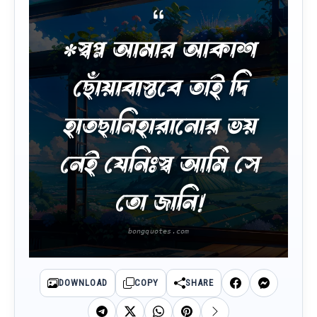
*স্বপ্ন আমার আকাশ
ছোঁয়াবাস্তবে তাই দি
হাতছানিহারানোর ভয়
নেই যেনিঃস্ব আমি সে
তো জানি!
DOWNLOAD
COPY
SHARE