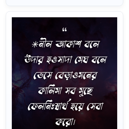
*নীল আকাশ বলে
উদার হওসাদা মেঘ বলে
ভেসে বেড়াওমনের
কালিমা সব মুছে
ফেলনিঃস্বার্থ হয়ে সেবা
করো।