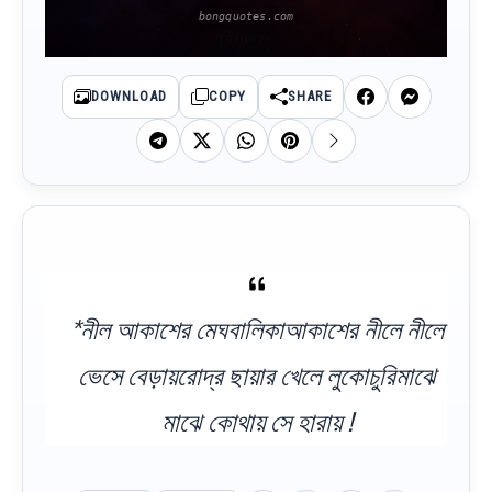
DOWNLOAD
COPY
SHARE
*নীল আকাশের মেঘবালিকাআকাশের নীলে নীলে
ভেসে বেড়ায়রোদ্র ছায়ার খেলে লুকোচুরিমাঝে
মাঝে কোথায় সে হারায় !