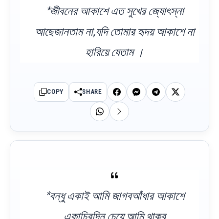
*জীবনের আকাশে এত সুখের জ্যোৎস্না
আছেজানতাম না,যদি তোমার হৃদয় আকাশে না
হারিয়ে যেতাম ।
COPY
SHARE
*বন্ধু একাই আমি জাগবআঁধার আকাশে
একাচিরদিন চেয়ে আমি থাকব