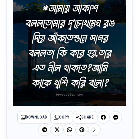
*আমায় আকাশ
বললতোমার দু’চোখমেঘ রঙ
দিয়ে আঁকতেশুনে সাগর
বললতা কি করে হয়,তার
এত নীল থাকতে?আমি
কাকে খুশি করি বলো?
DOWNLOAD
COPY
SHARE