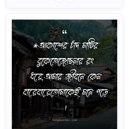
*আকাশের চাঁদ মাটির
বুকেতেজোছনার রং
ধরে,আমার জীবনে কেন
বারেবারেতোমাকেই মনে পড়ে
।