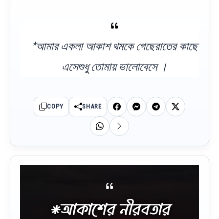
*আমার একলা আকাশ থমকে গেছেরাতের কাছে
এসেশুধু তোমায় ভালোবেসে ।
COPY
SHARE
*আকাশের নীরবতার