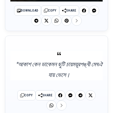
DOWNLOAD
COPY
SHARE
*আকাশ কেন ডাকেমন ছুটি চায়ময়ূরপঙ্খী মেঘঐ
যায় ভেসে।
COPY
SHARE