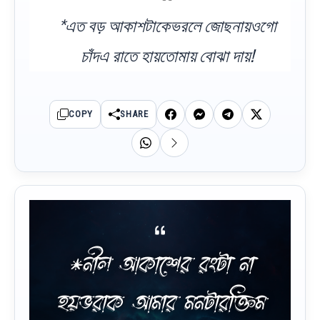
*এত বড় আকাশটাকেভরলে জোছনায়ওগো
চাঁদএ রাতে হায়তোমায় বোঝা দায়!
COPY
SHARE
*নীল আকাশের রংটা না
হয়ভরাক আমার মনটারক্তিম