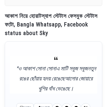
আকাশ নিয়ে হোয়াটস্যাপ স্টেটাস ফেসবুক স্টেটাস
ফটো, Bangla Whatsapp, Facebook
status about Sky
*ও আকাশ সোনা সোনাএ মাটি সবুজ সবুজনতুন
রঙের ছোঁয়ায় হৃদয় রেঙেছেআলোর জোয়ারে
খুশির বাঁধ ভেঙেছে।