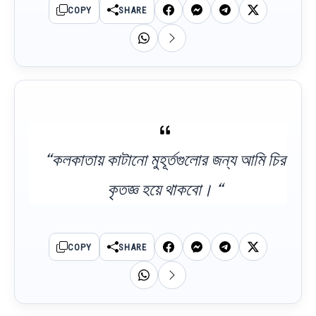
COPY
SHARE
“কলকাতায় কাটানো মুহূর্তগুলোর জন্য আমি চির
কৃতজ্ঞ হয়ে থাকবো। “
COPY
SHARE