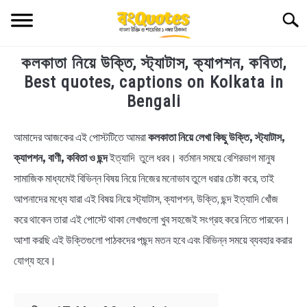
Skip
Searc
to
content
কলকাতা নিয়ে উক্তি, স্ট্যাটাস, ক্যাপশন, কবিতা,
TECHNOLOGY
Best quotes, captions on Kolkata in
Bengali
HEALTH & LIFESTYLE
আমাদের আজকের এই পোস্টটিতে আমরা
কলকাতা নিয়ে লেখা কিছু উক্তি, স্ট্যাটাস,
in
BIOGRAPHY
Bengali
ক্যাপশন, বাণী, কবিতা ও ছন্দ
ইত্যাদি তুলে ধরব। বর্তমান সময়ে বেশিরভাগ মানুষ
Quotes
,
Bengali
সামাজিক মাধ্যমেই বিভিন্ন বিষয় নিয়ে নিজের মনোভাব তুলে ধরার চেষ্টা করে, তাই
EDUCATIONAL
Status
আপনাদের মধ্যে যারা এই বিষয় নিয়ে স্ট্যাটাস, ক্যাপশন, উক্তি, ছন্দ ইত্যাদি খোঁজ
BENGALI WISHES
করে থাকেন তারা এই পোস্টে থাকা লেখাগুলো খুব সহজেই সংগ্রহ করে নিতে পারবেন।
আশা করছি এই উক্তিগুলো পাঠকদের পছন্দ মতন হবে এবং বিভিন্ন সময়ে ব্যবহার করার
QUOTES & CAPTIONS
যোগ্য হবে।
NEWS