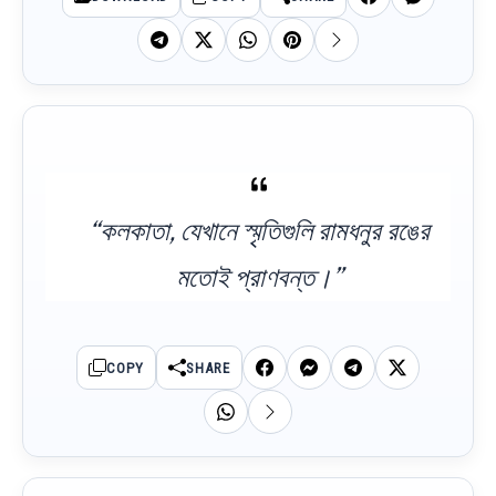
“কলকাতা, যেখানে স্মৃতিগুলি রামধনুর রঙের
মতোই প্রাণবন্ত।”
COPY
SHARE