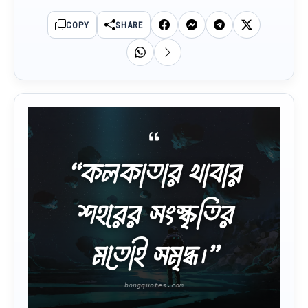
COPY
SHARE
“কলকাতার খাবার
শহরের সংস্কৃতির
মতোই সমৃদ্ধ।”