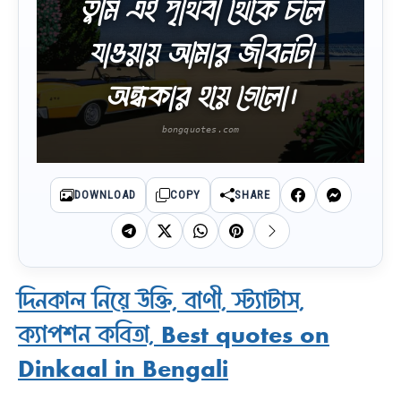
তুমি এই পৃথিবী থেকে চলে
যাওয়ায় আমার জীবনটা
অন্ধকার হয়ে গেলো।
DOWNLOAD
COPY
SHARE
দিনকাল নিয়ে উক্তি, বাণী, স্ট্যাটাস,
ক্যাপশন কবিতা, Best quotes on
Dinkaal in Bengali