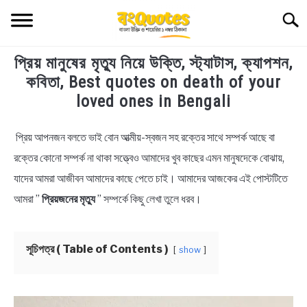
Skip
Searc
to
content
প্রিয় মানুষের মৃত্যু নিয়ে উক্তি, স্ট্যাটাস, ক্যাপশন,
TECHNOLOGY
কবিতা, Best quotes on death of your
loved ones in Bengali
HEALTH & LIFESTYLE
প্রিয় আপনজন বলতে ভাই বোন আত্মীয়-স্বজন সহ রক্তের সাথে সম্পর্ক আছে বা
in
BIOGRAPHY
Bengali
রক্তের কোনো সম্পর্ক না থাকা সত্ত্বেও আমাদের খুব কাছের এমন মানুষদেকে বোঝায়,
Quotes
,
Bengali
যাদের আমরা আজীবন আমাদের কাছে পেতে চাই। আমাদের আজকের এই পোস্টটিতে
EDUCATIONAL
Status
আমরা ”
প্রিয়জনের মৃত্যু
” সম্পর্কে কিছু লেখা তুলে ধরব।
BENGALI WISHES
সূচিপত্র ( Table of Contents )
show
QUOTES & CAPTIONS
NEWS