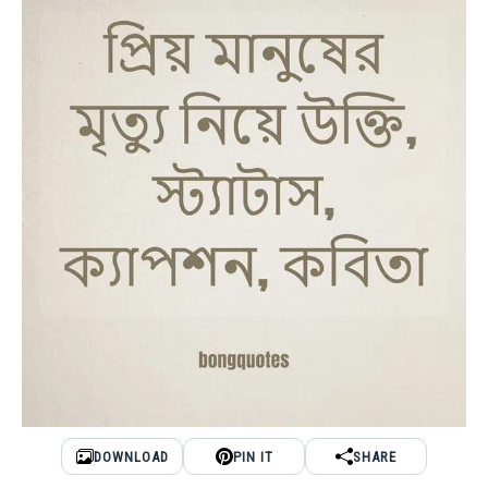
BENGALI LYRICS
BENGALI NAMES
BENGALI STORIES
DOWNLOAD
PIN IT
SHARE