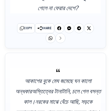
গেলে না ফেরার দেশে?
COPY
SHARE
আকাশের বুকে মেঘ জমেছে ঘন কালো
অন্ধকারঅস্তিত্বের টানাটানি, চলে গেল বসন্ত
কাল।নরকের মাঝে বেঁচে আছি, সড়কে