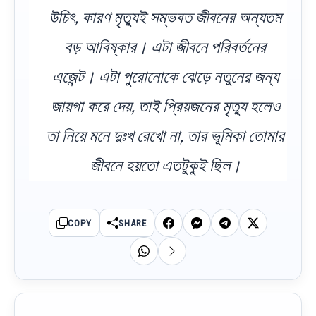
উচিৎ, কারণ মৃত্যুই সম্ভবত জীবনের অন্যতম
বড় আবিষ্কার। এটা জীবনে পরিবর্তনের
এজেন্ট। এটা পুরোনোকে ঝেড়ে নতুনের জন্য
জায়গা করে দেয়, তাই প্রিয়জনের মৃত্যু হলেও
তা নিয়ে মনে দুঃখ রেখো না, তার ভূমিকা তোমার
জীবনে হয়তো এতটুকুই ছিল।
COPY
SHARE