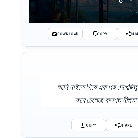
DOWNLOAD
COPY
SH
আমি নাইতে গিয়ে এক পদ্ম দেখেছিত
অঙ্গে ঢেলেছে কতশত নীলতাই
COPY
SHARE