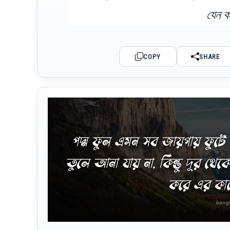
যেন ক
COPY
SHARE
পদ্ম ফুল এমন সব জায়গায় ফুট
তুলে আনা যায় না, কিন্তু দূর থ
করে এর কাছে