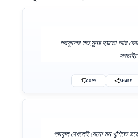
পদ্মফুলের মত সুন্দর হয়তো আর কো
সবচাইতে
COPY
SHARE
পদ্মফুল দেখলেই যেনো মন খুশিতে ভরে