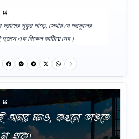
ামের পুকুর পাড়ে, সেথায় যে পদ্মফুলের
 দুজনে এক বিকেল কাটিয়ে দেব।
মনই আমার মনও, কখনো ভাঙতে
না একে।