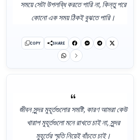
সময়ে সেটা উপলব্ধি করতে পারি না, কিন্তু পরে
কোনো এক সময় ঠিকই বুঝতে পারি।
COPY
SHARE
জীবন সুন্দর মুহূর্তগুলোর সমষ্টি, কারণ আমরা কেউ
খারাপ মুহূর্তগুলো মনে রাখতে চাই না, সুন্দর
মুহূর্তের স্মৃতি নিয়েই বাঁচতে চাই।