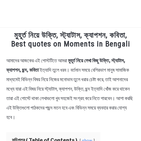
মুহূর্ত নিয়ে উক্তি, স্ট্যাটাস, ক্যাপশন, কবিতা,
TECHNOLOGY
Best quotes on Moments in Bengali
HEALTH & LIFESTYLE
আমাদের আজকের এই পোস্টটিতে আমরা
মুহূর্ত নিয়ে লেখা কিছু উক্তি, স্ট্যাটাস,
in
Bengali
ক্যাপশন, ছন্দ, কবিতা
ইত্যাদি তুলে ধরব। বর্তমান সময়ে বেশিরভাগ মানুষ সামাজিক
BIOGRAPHY
Quotes
,
Bengali
মাধ্যমেই বিভিন্ন বিষয় নিয়ে নিজের মনোভাব তুলে ধরার চেষ্টা করে, তাই আপনাদের
Status
EDUCATIONAL
মধ্যে যারা এই বিষয় নিয়ে স্ট্যাটাস, ক্যাপশন, উক্তি, ছন্দ ইত্যাদি খোঁজ করে থাকেন
তারা এই পোস্টে থাকা লেখাগুলো খুব সহজেই সংগ্রহ করে নিতে পারবেন। আশা করছি
BENGALI WISHES
এই উক্তিগুলো পাঠকদের পছন্দ মতন হবে এবং বিভিন্ন সময়ে ব্যবহার করার যোগ্য
হবে।
QUOTES & CAPTIONS
সূচিপত্র ( Table of Contents )
show