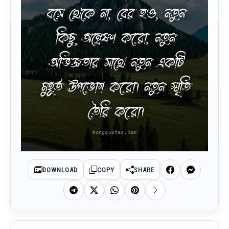
বসে থেকে না, বের হও, নতুন
কিছু অন্বেষণ করো, নতুন
অভিজ্ঞতার সাথে নতুন একটি
মুহূর্ত উপভোগ করো। নতুন স্মৃতি
তৈরি করো।
DOWNLOAD
COPY
SHARE