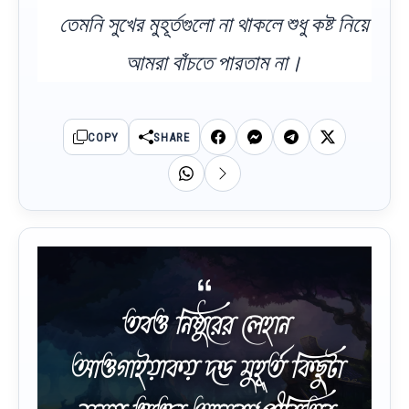
তেমনি সুখের মুহূর্তগুলো না থাকলে শুধু কষ্ট নিয়ে
আমরা বাঁচতে পারতাম না।
COPY
SHARE
তবও নিষ্ঠুরের লেহান
আওগাইয়াকয় দণ্ড মুহূর্ত কিছুটা