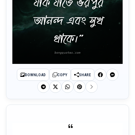
যাক যাতে ভরপুর
আনন্দ এবং সুখ
থাকে।”
DOWNLOAD
COPY
SHARE