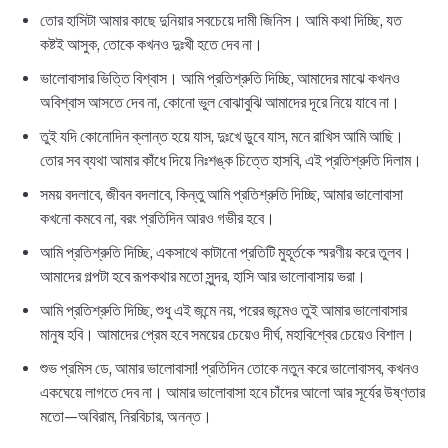
তোর হাসিটা আমার কাছে দুনিয়ার সবচেয়ে দামী জিনিস। আমি কথা দিচ্ছি, যত
কষ্টই আসুক, তোকে কখনও দুঃখী হতে দেব না।
ভালোবাসার ভিত্তি বিশ্বাস। আমি প্রতিশ্রুতি দিচ্ছি, আমাদের মাঝে কখনও
অবিশ্বাস আসতে দেব না, কোনো ভুল বোঝাবুঝি আমাদের দূরে নিয়ে যাবে না।
তুই যদি কোনোদিন ক্লান্ত হয়ে যাস, দুঃখে ডুবে যাস, মনে রাখিস আমি আছি।
তোর সব ব্যথা আমার কাঁধে দিয়ে নিঃশঙ্ক চিত্তে হাসবি, এই প্রতিশ্রুতি দিলাম।
সময় বদলাবে, জীবন বদলাবে, কিন্তু আমি প্রতিশ্রুতি দিচ্ছি, আমার ভালোবাসা
কখনো কমবে না, বরং প্রতিদিন আরও গভীর হবে।
আমি প্রতিশ্রুতি দিচ্ছি, একসাথে কাটানো প্রতিটি মুহূর্তকে স্মরণীয় করে তুলব।
আমাদের গল্পটা হবে রূপকথার মতো সুন্দর, হাসি আর ভালোবাসায় ভরা।
আমি প্রতিশ্রুতি দিচ্ছি, শুধু এই জন্মে নয়, পরের জন্মেও তুই আমার ভালোবাসার
মানুষ হবি। আমাদের প্রেম হবে সময়ের চেয়েও দীর্ঘ, মহাবিশ্বের চেয়েও বিশাল।
শুভ প্রমিস ডে, আমার ভালোবাসা! প্রতিদিন তোকে নতুন করে ভালোবাসব, কখনও
একঘেয়ে লাগতে দেব না। আমার ভালোবাসা হবে চাঁদের আলো আর সূর্যের উষ্ণতার
মতো—অবিরাম, নিরবিচার, অনন্ত।