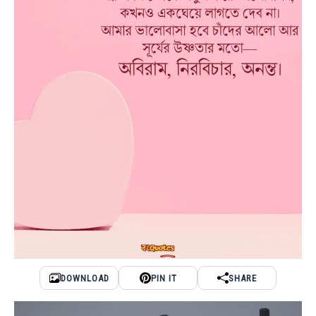
DOWNLOAD
PIN IT
SHARE