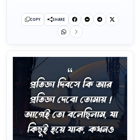
COPY
SHARE
প্রতিজ্ঞা দিবসে কি আর
প্রতিজ্ঞা দেবো তোমায় !
আগেই তো বলেছিলাম, যা
কিছুই হয়ে যাক, কখনও