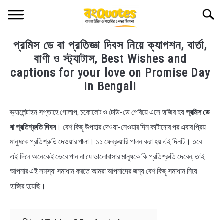
Skip
Searc
to
content
প্রমিস ডে বা প্রতিজ্ঞা দিবস নিয়ে ক্যাপশন, বার্তা,
TECHNOLOGY
বাণী ও স্ট্যাটাস, Best Wishes and
captions for your love on Promise Day
HEALTH & LIFESTYLE
in Bengali
BIOGRAPHY
ভ্যালেন্টাইন সপ্তাহে গোলাপ, চকোলেট ও টেডি-ডে পেরিয়ে এসে হাজির হয়
প্রমিস ডে
in
Bengali
বা প্রতিশ্রুতি দিবস
। বেশ কিছু উপহার দেওয়া-নেওয়ার দিন কাটানোর পর এবার প্রিয়
EDUCATIONAL
Quotes
,
Bengali
মানুষকে প্রতিশ্রুতি দেওয়ার পালা। ১১ ফেব্রুয়ারি পালন করা হয় এই দিনটি। তবে
Status
,
Bengali
Wishes
BENGALI WISHES
এই দিনে অনেকেই ভেবে পান না যে ভালোবাসার মানুষকে কি প্রতিশ্রুতি দেবেন, তাই
আপনার এই সমস্যা সমাধান করতে আমরা আপনাদের জন্য বেশ কিছু সমাধান নিয়ে
QUOTES & CAPTIONS
হাজির হয়েছি।
NEWS