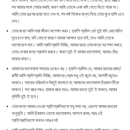
কষ্টে থাকিস, আমি তোকে সেই কষ্ট ভাগ করে নিতে বলব। তোর কষ্ট, দুঃখ, যন্ত্রণা
সব আমার সঙ্গে শেয়ার করবি, কারণ আমি তোকে একা কষ্ট পেতে দিতে পারব না।
আমি তোর দুঃখের ছায়া হতে দেব না, সব কষ্ট নিজের মধ্যে নিয়ে তোর মুখে হাসি এনে
দেব।
তোর জন্য আমি সারা জীবন অপেক্ষা করব। হ্যাপি প্রমিস ডে! তুই যদি কোনোদিন
দূরে চলে যাস, যদি কোনো কারণে আমরা আলাদা হয়ে যাই, তাও আমি তোকে
ভালোবেসে যাব। আমি প্রতিশ্রুতি দিচ্ছি, আমার হৃদয় তোর জন্য অপেক্ষা করবে,
তোর ফেরার জন্য প্রার্থনা করবে। কারণ তুই-ই আমার ভালোবাসা, আমার বেঁচে
থাকার কারণ।
আমাদের ভালোবাসা সময়ের চেয়েও বড়। হ্যাপি প্রমিস ডে, আমার হৃদয়ের রাজা/
রানী! আমি প্রতিশ্রুতি দিচ্ছি, আমাদের প্রেম শুধু এই জন্মে নয়, আগামী জন্মেও
থাকবে। সময়ের পরিবর্তনে কিছুই বদলাবে না, আমাদের ভালোবাসা চিরকাল টিকে
থাকবে। শত বছর পরও, হাজার বছর পরও, আমার হৃদয়ে তুই-ই থাকবে, আমার
পৃথিবী তুই-ই হবে।
তোর জন্য আমার দেওয়া প্রতিশ্রুতিগুলো শুধু কথা নয়, এগুলো আমার হৃদয়ের
অনুভূতি। আমি চিরকাল তোকে ভালোবাসব, আগলে রাখব, আর এই
প্রতিশ্রুতিগুলো কখনও ভাঙব না!