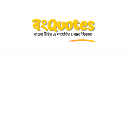
OGRAPHY
EDUCATIONAL
BENGALI WISHES
QUOT
BENGALI NAMES
BENGALI STORIES