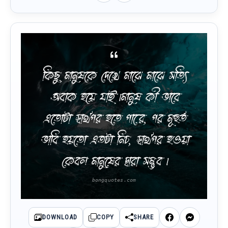
কিছু মানুষকে দেখে মাঝে মাঝে সত্যি
অবাক হয়ে যাই ৷মানুষ কী ভাবে
এতোটা স্বার্থপর হতে পারে, পর মূহুর্ত
ভাবি হয়তো এতটা নিচ, স্বার্থপর হওয়া
কেবল মানুষের দ্বারা সম্ভব ৷
DOWNLOAD
COPY
SHARE