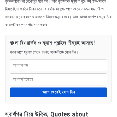
কৃতজ্ঞতাবোধ না রেখে দূরে সরে যায়। তারা কৃতজ্ঞতার মূল্য না বুঝে শুধু লাভ-ক্ষতির
হিসাবেই সম্পর্ককে বিচার করে। স্বার্থপর মানুষের পাশে থেকে একজন সদাচারী ও
হৃদয়বান মানুষ ক্রমাগত আহত ও নিঃস্ব অনুভব করে। আজ আমরা স্বার্থপর মানুষ নিয়ে
কয়েকটি ক্যাপশন পরিবেশন করবো।
বাংলা রিওয়ার্ডস ও ক্যাশ প্রাইজ শীঘ্রই আসছে!
সবার আগে সুযোগ পেতে এখনই ওয়েটলিস্টে যোগ দিন।
আগে থেকেই যোগ দিন
স্বার্থপর নিয়ে উক্তি, Quotes about