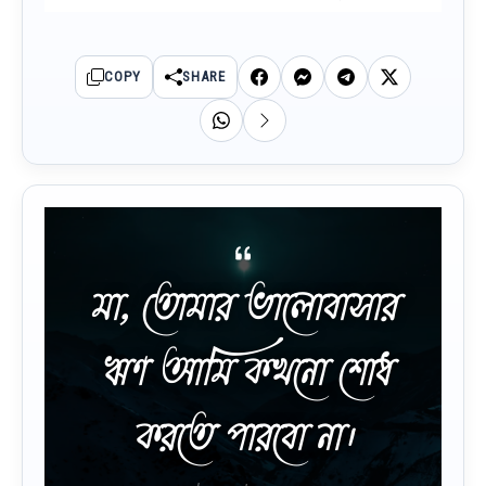
COPY
SHARE
মা, তোমার ভালোবাসার
ঋণ আমি কখনো শোধ
করতে পারবো না।