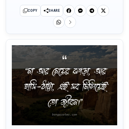
COPY
SHARE
“মা আর মেয়ের ঝগড়া, আর
হাসি-ঠাট্টা, এই সব মিলিয়েই
তো জীবন।”