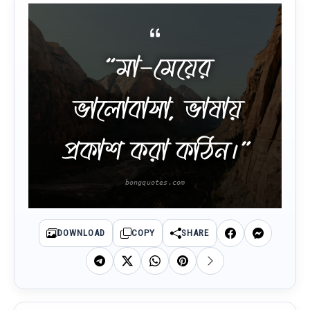
“মা-মেয়ের
ভালোবাসা, ভাষায়
প্রকাশ করা কঠিন।”
DOWNLOAD
COPY
SHARE