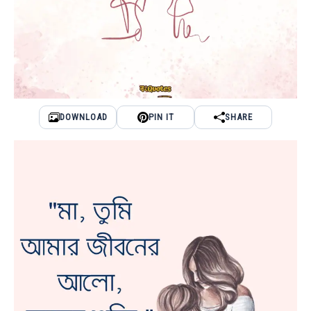
DOWNLOAD
PIN IT
SHARE