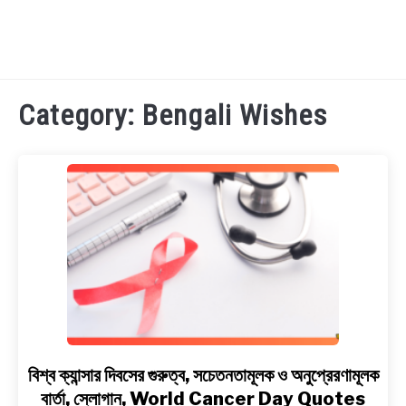
TECHNOLOGY
Category:
Bengali Wishes
HEALTH & LIFESTYLE
BIOGRAPHY
EDUCATIONAL
BENGALI WISHES
QUOTES & CAPTIONS
বিশ্ব ক্যান্সার দিবসের গুরুত্ব, সচেতনতামূলক ও অনুপ্রেরণামূলক
link
to
বার্তা, স্লোগান, World Cancer Day Quotes