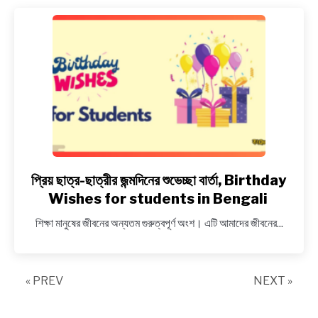
শ্রদ্ধা
জ্ঞাপন,
Condolence
for
grandfather/
grandmother
in
Bengali
প্রিয় ছাত্র-ছাত্রীর জন্মদিনের শুভেচ্ছা বার্তা, Birthday
link
to
Wishes for students in Bengali
প্রিয়
শিক্ষা মানুষের জীবনের অন্যতম গুরুত্বপূর্ণ অংশ। এটি আমাদের জীবনের...
ছাত্র-
ছাত্রীর
জন্মদিনের
« PREV
শুভেচ্ছা
NEXT »
বার্তা,
Birthday