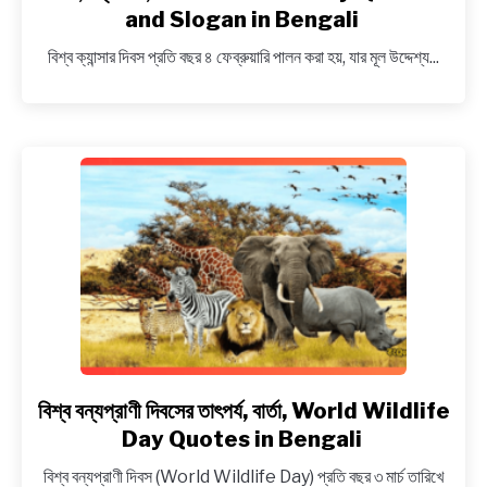
NEWS
বিশ্ব
and Slogan in Bengali
ক্যান্সার
বিশ্ব ক্যান্সার দিবস প্রতি বছর ৪ ফেব্রুয়ারি পালন করা হয়, যার মূল উদ্দেশ্য...
দিবসের
BENGALI LYRICS
গুরুত্ব,
সচেতনতামূলক
BENGALI NAMES
ও
অনুপ্রেরণামূলক
BENGALI STORIES
বার্তা,
স্লোগান, World
Cancer
Day
Quotes
and
Slogan
in
Bengali
বিশ্ব বন্যপ্রাণী দিবসের তাৎপর্য, বার্তা, World Wildlife
link
to
Day Quotes in Bengali
বিশ্ব
বিশ্ব বন্যপ্রাণী দিবস (World Wildlife Day) প্রতি বছর ৩ মার্চ তারিখে
বন্যপ্রাণী