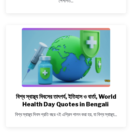
পেশাগত...
সহকর্মীর
জন্মদিনের
শুভেচ্ছা
বার্তা,
Birthday
Wishes
for
senior
or
ex
colleague
in
Bengali
বিশ্ব স্বাস্থ্য দিবসের তাৎপর্য, ইতিহাস ও বার্তা, World
link
to
Health Day Quotes in Bengali
বিশ্ব
বিশ্ব স্বাস্থ্য দিবস প্রতি বছর ৭ই এপ্রিল পালন করা হয়, যা বিশ্ব স্বাস্থ্য...
স্বাস্থ্য
দিবসের
তাৎপর্য,