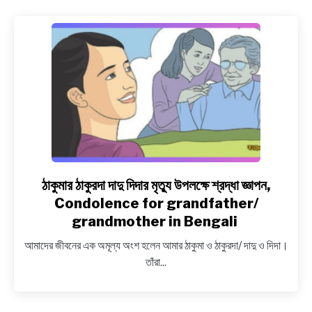
ইতিহাস
ও
বার্তা,
World
Health
Day
Quotes
in
Bengali
ঠাকুমার ঠাকুরদা দাদু দিদার মৃত্যু উপলক্ষে শ্রদ্ধা জ্ঞাপন,
link
to
Condolence for grandfather/
ঠাকুমার
grandmother in Bengali
ঠাকুরদা
আমাদের জীবনের এক অমূল্য অংশ হলেন আমার ঠাকুমা ও ঠাকুরদা/ দাদু ও দিদা।
দাদু
তাঁরা...
দিদার
মৃত্যু
উপলক্ষে