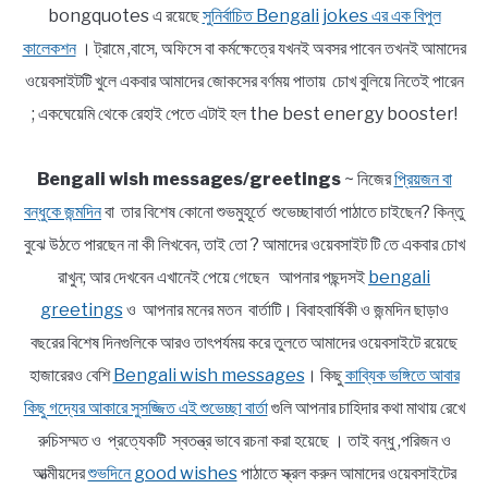
bongquotes এ রয়েছে
সুনির্বাচিত Bengali jokes এর এক বিপুল
কালেকশন
। ট্রামে ,বাসে, অফিসে বা কর্মক্ষেত্রে যখনই অবসর পাবেন তখনই আমাদের
ওয়েবসাইটটি খুলে একবার আমাদের জোকসের বর্ণময় পাতায় চোখ বুলিয়ে নিতেই পারেন
; একঘেয়েমি থেকে রেহাই পেতে এটাই হল the best energy booster!
Bengali wish messages/greetings
~ নিজের
প্রিয়জন বা
বন্ধুকে জন্মদিন
বা তার বিশেষ কোনো শুভমুহূর্তে শুভেচ্ছাবার্তা পাঠাতে চাইছেন? কিন্তু
বুঝে উঠতে পারছেন না কী লিখবেন, তাই তো ? আমাদের ওয়েবসাইট টি তে একবার চোখ
রাখুন; আর দেখবেন এখানেই পেয়ে গেছেন আপনার পছন্দসই
bengali
greetings
ও আপনার মনের মতন বার্তাটি। বিবাহবার্ষিকী ও জন্মদিন ছাড়াও
বছরের বিশেষ দিনগুলিকে আরও তাৎপর্যময় করে তুলতে আমাদের ওয়েবসাইটে রয়েছে
হাজারেরও বেশি
Bengali wish messages
। কিছু
কাব্যিক ভঙ্গিতে আবার
কিছু গদ্যের আকারে সুসজ্জিত এই শুভেচ্ছা বার্তা
গুলি আপনার চাহিদার কথা মাথায় রেখে
রুচিসম্মত ও প্রত্যেকটি স্বতন্ত্র ভাবে রচনা করা হয়েছে । তাই বন্ধু ,পরিজন ও
আত্মীয়দের
শুভদিনে good wishes
পাঠাতে স্ক্রল করুন আমাদের ওয়েবসাইটের