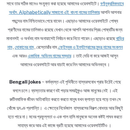
সাথে তার সঠিক মানেও সংযুক্ত করা হয়েছে আমাদের ওয়েবসাইটে।
বর্ণানুক্রমিকভাবে
অর্থাৎ Alphabetically সাজানো এই বাংলা নামের তালিকায়
আপনি আপনার
পছন্দের নাম নিশ্চিতভাবে পেয়ে যাবেন। এছাড়াও আমাদের ওয়েবসাইটে পোষ্য
প্রাণীদের নামের তালিকাও রয়েছে যেখান থেকে আপনি আপনার প্রিয় পোষ্যটির জন্য
মানানসই ও অর্থবহ নাম অনায়াসেই নির্বাচন করে নিতে পারেন। এছাড়াও রয়েছে
বাড়ির
নাম
,
দোকানের নাম
, রেস্তোরাঁর নাম ,
ফেইসবুক ও ইনস্টাগ্রামের সুন্দর নামের সংকলন
এবং আরও
একাধিক অভিনব নামের সম্ভার
। তাই দেরি না করে আজই আসুন
আমাদের ওয়েবসাইটে আর যাচাই করে নিন আমাদের অভিনবত্ব ।
Bengali jokes
~ কর্মব্যস্ত এই পৃথিবীতে হাস্যরসবোধ প্রায় উঠেই গেছে
বললে চলে। ব্যস্ততার কারণে বই পড়ার সময়টুকুও আজ মানুষের নেই । এই
রুটিনমাফিক জীবন অতিবাহিত করতে করতে মানুষ যখন ক্লান্ত হয়ে পড়ে তখন সে
খোঁজে দুদণ্ড প্রশান্তি। এ ক্ষেত্রে নির্ভেজাল হাস্যরসের বিকল্প বোধহয় আর কিছুই
হতে পারে না। মনের প্রফুল্লতা ও এক গাল হাসি মানুষকে অনেক কষ্টই লাঘব করতে
সাহায্য করে আর এই কাজে ব্রতী হয়েছে আমাদের ওয়েবসাইটটিও ।