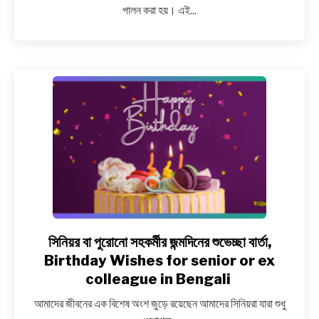
পালন করা হয়। এই...
দিবসের
তাৎপর্য,
বার্তা,
World
Wildlife
Day
Quotes
in
Bengali
সিনিয়র বা পুরোনো সহকর্মীর জন্মদিনের শুভেচ্ছা বার্তা,
link
to
Birthday Wishes for senior or ex
সিনিয়র
colleague in Bengali
বা
আমাদের জীবনের এক বিশেষ অংশ জুড়ে রয়েছেন আমাদের সিনিয়রা যারা শুধু
পুরোনো