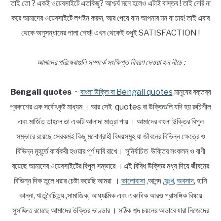
তাই তো ? একই ওয়েবসাইটে এতকিছু? আশ্চর্য মনে হলেও এটাই বাস্তব ! তাই দেরি না
করে আমাদের ওয়েবসাইটে লগইন করুন, আর পেয়ে যান আপনার মন যা চায়! তাই এবার
থেকে অনুসন্ধানের পালা শেষ!! এখন থেকেই শুধুই SATISFACTION !
আমাদের পরিষেবাগুলি সম্পর্কে সংক্ষিপ্ত বিবরণ দেওয়া হল নীচে :
Bengali quotes
~
বাংলা উক্তি বা Bengali quotes
মানুষের বক্তব্য
প্রকাশের এক সর্বোৎকৃষ্ট মাধ্যম । আর সেই quotes বা উক্তিগুলি যদি হয় রুচিশীল
এবং মার্জিত তাহলে তা একটি আলাদা মাত্রা পায় । আমাদের বাংলা উক্তির বিপুল
সম্ভারে রয়েছে সেরকমই কিছু মনোগ্রাহী বিষয়সমূহ যা জীবনের বিভিন্ন ক্ষেত্রে ও
বিভিন্ন মুহূর্তে কার্যকরী হওয়ার পূর্ণ দাবি রাখে। সুনির্বাচিত উক্তির সংকলন ও বাণী
রয়েছে আমাদের ওয়েবসাইটের বিপুল সম্ভারে । এই বিবিধ উক্তির মধ্য দিয়ে জীবনের
বিভিন্ন দিক তুলে ধরার চেষ্টা করেছি আমরা ।
ভালোবাসা
,আনন্দ ,
দুঃখ
,
অবসাদ
, হাসি
কান্না, ঋতুবৈচিত্র্য ,সামাজিক, আধ্যাত্মিক এবং একাধিক আরও প্রাসঙ্গিক বিষয়ে
সুসজ্জিত রয়েছে আমাদের উক্তির ভাণ্ডার । সঠিক শব্দ চয়নের অভাবে যারা নিজেদের