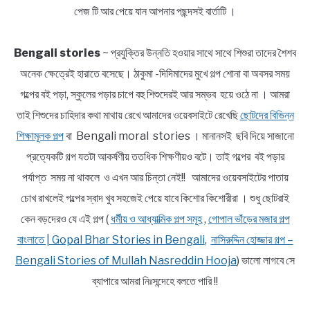
পেজ টি আর পেয়ে যান আপনার পছন্দসই বার্তাটি ।
Bengali stories
~ প্রযুক্তির উন্নতি হওয়ার সাথে সাথে শিশুরা তাদের শৈশব
অনেক ক্ষেত্রেই হারাতে বসেছে। ঠাকুমা -দিদিমাদের মুখে গল্প শোনা বা অবসর সময়
গল্পের বই পড়া, স্কুলের পড়ার চাপে বহু শিশুদেরই আর সম্ভব হয়ে ওঠে না । আমরা
তাই শিশুদের চাহিদার কথা মাথায় রেখে আমাদের ওয়েবসাইটে রেখেছি
ছোটদের বিভিন্ন
শিক্ষামূলক গল্প
বা Bengali moral stories । মানানসই ছবি দিয়ে সাজানো
প্রত্যেকটি গল্প যতটা আকর্ষণীয় ততধিক শিক্ষণীয়ও বটে। তাই গল্পের বই পড়ার
পর্যাপ্ত সময় না থাকলে ও এখন আর চিন্তা নেই!! আমাদের ওয়েবসাইটের পাতায়
চোখ রাখলেই গল্পের স্বাদ খুব সহজেই পেয়ে যাবে কিশোর কিশোরীরা । শুধু ছোটরাই
কেন বড়দেরও যে এই গল্প (
ধর্মীয় ও আধ্যাত্মিক গল্প সমূহ
,
গোপাল ভাঁড়ের মজার গল্প
বাংলাতে | Gopal Bhar Stories in Bengali
,
নাসিরুদ্দিন হোজ্জার গল্প –
Bengali Stories of Mullah Nasreddin Hooja
) ভালো লাগবে সে
ব্যাপারে আমরা নিঃসন্দেহে বলতে পারি !!