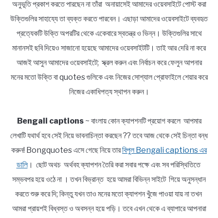
অনুভূতি প্রকাশ করতে পারছেন না তাঁরা অনায়াসেই আমাদের ওয়েবসাইটে পোস্ট করা
উক্তিগুলির সাহায্যে তা ব্যক্ত করতে পারবেন। এছাড়া আমাদের ওয়েবসাইটে ব্যবহৃত
প্রত্যেকটি উক্তি অপরটির থেকে একেবারে স্বতন্ত্র ও ভিন্ন। উক্তিগুলির সাথে
মানানসই ছবি দিয়েও সাজানো হয়েছে আমাদের ওয়েবসাইটটি। তাই আর দেরি না করে
আজই আসুন আমাদের ওয়েবসাইটে; স্ক্রল করুন এবং নির্বাচন করে ফেলুন আপনার
মনের মতো উক্তি বা quotes গুলিকে এবং নিজের সোশ্যাল প্রোফাইলে শেয়ার করে
নিজের একাধিপত্য স্থাপন করুন।
Bengali captions
~ বাংলায় কোন ক্যাপশনটি প্রয়োগ করলে আপমার
লেখাটি যথার্থ হবে সেই নিয়ে ভাবনাচিন্তা করছেন ?? তবে আজ থেকে সেই চিন্তা বন্ধ
করুন! Bongquotes এসে গেছে নিয়ে তার
বিপুল Bengali captions এর
ডালি
। ছোট অথচ অর্থবহ ক্যাপশন তৈরি করা সবার পক্ষে এবং সব পরিস্থিতিতে
সম্ভবপর হয়ে ওঠে না । তখন বিভ্রান্ত হয়ে আমরা বিভিন্ন সাইটে গিয়ে অনুসন্ধান
করতে শুরু করে দি; কিন্তু যখন তাও মনের মতো ক্যাপশন খুঁজে পাওয়া যায় না তখন
আমরা প্রায়শই বিধ্বস্ত ও অবসন্ন হয়ে পড়ি। তবে এখন থেকে এ ব্যাপারে আপনারা