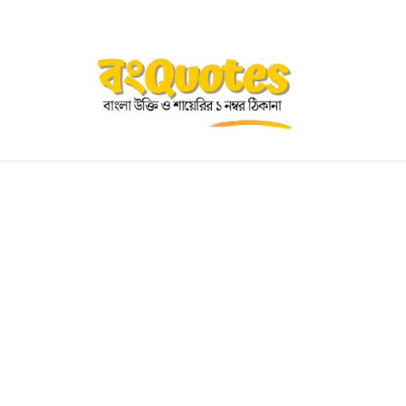
OGRAPHY
EDUCATIONAL
BENGALI WISHES
QUOT
BENGALI NAMES
BENGALI STORIES