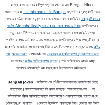
এসেছে বাংলা নামের এক বিপুল সম্ভার যেখানে রয়েছে Bengali Hindu
names এবং
Islamic names in Bangla
. শুধু তাই নয় প্রত্যেকটি নামের
সাথে তার সঠিক মানেও সংযুক্ত করা হয়েছে আমাদের ওয়েবসাইটে।
বর্ণানুক্রমিকভাবে
অর্থাৎ Alphabetically সাজানো এই বাংলা নামের তালিকায়
আপনি আপনার
পছন্দের নাম নিশ্চিতভাবে পেয়ে যাবেন। এছাড়াও আমাদের ওয়েবসাইটে পোষ্য
প্রাণীদের নামের তালিকাও রয়েছে যেখান থেকে আপনি আপনার প্রিয় পোষ্যটির জন্য
মানানসই ও অর্থবহ নাম অনায়াসেই নির্বাচন করে নিতে পারেন। এছাড়াও রয়েছে
বাড়ির
নাম
,
দোকানের নাম
, রেস্তোরাঁর নাম ,
ফেইসবুক ও ইনস্টাগ্রামের সুন্দর নামের সংকলন
এবং আরও
একাধিক অভিনব নামের সম্ভার
। তাই দেরি না করে আজই আসুন
আমাদের ওয়েবসাইটে আর যাচাই করে নিন আমাদের অভিনবত্ব ।
Bengali jokes
~ কর্মব্যস্ত এই পৃথিবীতে হাস্যরসবোধ প্রায় উঠেই গেছে
বললে চলে। ব্যস্ততার কারণে বই পড়ার সময়টুকুও আজ মানুষের নেই । এই
রুটিনমাফিক জীবন অতিবাহিত করতে করতে মানুষ যখন ক্লান্ত হয়ে পড়ে তখন সে
খোঁজে দুদণ্ড প্রশান্তি। এ ক্ষেত্রে নির্ভেজাল হাস্যরসের বিকল্প বোধহয় আর কিছুই