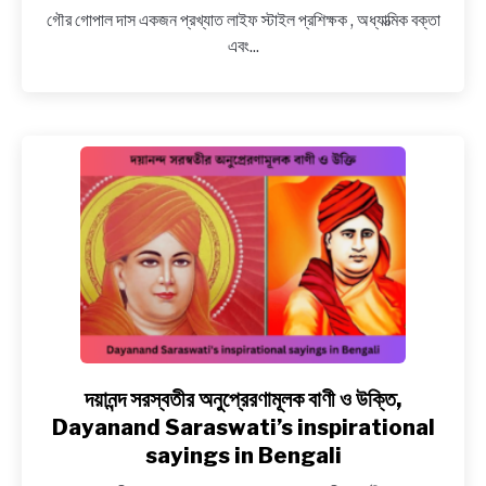
গোপাল
গৌর গোপাল দাস একজন প্রখ্যাত লাইফ স্টাইল প্রশিক্ষক , অধ্যাত্মিক বক্তা
দাসের
এবং...
অনুপ্রেরণামূলক
উক্তি
ও
বাণী,
Best
inspirational
quotes
and
sayings
of
Gour
Gopal
Das
in
দয়ানন্দ সরস্বতীর অনুপ্রেরণামূলক বাণী ও উক্তি,
link
Bengali
to
Dayanand Saraswati’s inspirational
দয়ানন্দ
sayings in Bengali
সরস্বতীর