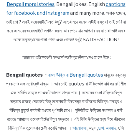
Bengali moral stories
, Bengali jokes, English
captions
for facebook and Instagram
and many more. অবাক হচ্ছেন,
তাই তো ? একই ওয়েবসাইটে এতকিছু? আশ্চর্য মনে হলেও এটাই বাস্তব ! তাই দেরি না
করে আমাদের ওয়েবসাইটে লগইন করুন, আর পেয়ে যান আপনার মন যা চায়! তাই এবার
থেকে অনুসন্ধানের পালা শেষ!! এখন থেকেই শুধুই SATISFACTION !
আমাদের পরিষেবাগুলি সম্পর্কে সংক্ষিপ্ত বিবরণ দেওয়া হল নীচে :
Bengali quotes
~
বাংলা উক্তি বা Bengali quotes
মানুষের বক্তব্য
প্রকাশের এক সর্বোৎকৃষ্ট মাধ্যম । আর সেই quotes বা উক্তিগুলি যদি হয় রুচিশীল
এবং মার্জিত তাহলে তা একটি আলাদা মাত্রা পায় । আমাদের বাংলা উক্তির বিপুল
সম্ভারে রয়েছে সেরকমই কিছু মনোগ্রাহী বিষয়সমূহ যা জীবনের বিভিন্ন ক্ষেত্রে ও
বিভিন্ন মুহূর্তে কার্যকরী হওয়ার পূর্ণ দাবি রাখে। সুনির্বাচিত উক্তির সংকলন ও বাণী
রয়েছে আমাদের ওয়েবসাইটের বিপুল সম্ভারে । এই বিবিধ উক্তির মধ্য দিয়ে জীবনের
বিভিন্ন দিক তুলে ধরার চেষ্টা করেছি আমরা ।
ভালোবাসা
,আনন্দ ,
দুঃখ
,
অবসাদ
, হাসি