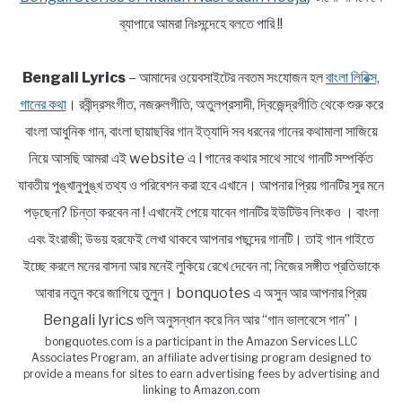
ব্যাপারে আমরা নিঃসন্দেহে বলতে পারি !!
Bengali Lyrics
– আমাদের ওয়েবসাইটের নবতম সংযোজন হল
বাংলা লিরিক্স,
গানের কথা
। রবীন্দ্রসংগীত, নজরুলগীতি, অতুলপ্রসাদী, দ্বিজেন্দ্রগীতি থেকে শুরু করে
বাংলা আধুনিক গান, বাংলা ছায়াছবির গান ইত্যাদি সব ধরনের গানের কথামালা সাজিয়ে
নিয়ে আসছি আমরা এই website এ l গানের কথার সাথে সাথে গানটি সম্পর্কিত
যাবতীয় পুঙ্খানুপুঙ্খ তথ্য ও পরিবেশন করা হবে এখানে। আপনার প্রিয় গানটির সুর মনে
পড়ছেনা? চিন্তা করবেন না ! এখানেই পেয়ে যাবেন গানটির ইউটিউব লিংকও । বাংলা
এবং ইংরাজী; উভয় হরফেই লেখা থাকবে আপনার পছন্দের গানটি। তাই গান গাইতে
ইচ্ছে করলে মনের বাসনা আর মনেই লুকিয়ে রেখে দেবেন না; নিজের সঙ্গীত প্রতিভাকে
আবার নতুন করে জাগিয়ে তুলুন। bonquotes এ অসুন আর আপনার প্রিয়
Bengali lyrics গুলি অনুসন্ধান করে নিন আর “গান ভালবেসে গান”।
bongquotes.com is a participant in the Amazon Services LLC
Associates Program, an affiliate advertising program designed to
provide a means for sites to earn advertising fees by advertising and
linking to Amazon.com