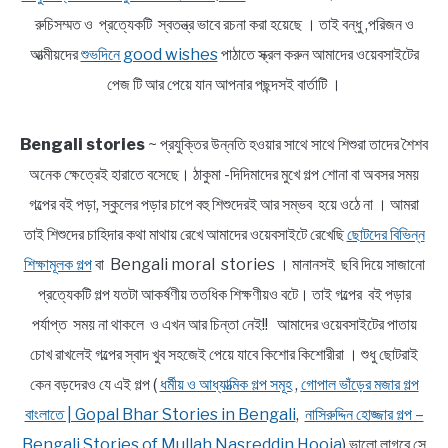
রুচিসম্মত ও প্রত্যেকটি স্বতন্ত্র ভাবে রচনা করা হয়েছে । তাই বন্ধু ,পরিজন ও
আত্মীয়দের
শুভদিনে good wishes
পাঠাতে স্ক্রল করুন আমাদের ওয়েবসাইটের
পেজ টি আর পেয়ে যান আপনার পছন্দসই বার্তাটি ।
Bengali stories
~ প্রযুক্তির উন্নতি হওয়ার সাথে সাথে শিশুরা তাদের শৈশব
অনেক ক্ষেত্রেই হারাতে বসেছে। ঠাকুমা -দিদিমাদের মুখে গল্প শোনা বা অবসর সময়
গল্পের বই পড়া, স্কুলের পড়ার চাপে বহু শিশুদেরই আর সম্ভব হয়ে ওঠে না । আমরা
তাই শিশুদের চাহিদার কথা মাথায় রেখে আমাদের ওয়েবসাইটে রেখেছি
ছোটদের বিভিন্ন
শিক্ষামূলক গল্প
বা Bengali moral stories । মানানসই ছবি দিয়ে সাজানো
প্রত্যেকটি গল্প যতটা আকর্ষণীয় ততধিক শিক্ষণীয়ও বটে। তাই গল্পের বই পড়ার
পর্যাপ্ত সময় না থাকলে ও এখন আর চিন্তা নেই!! আমাদের ওয়েবসাইটের পাতায়
চোখ রাখলেই গল্পের স্বাদ খুব সহজেই পেয়ে যাবে কিশোর কিশোরীরা । শুধু ছোটরাই
কেন বড়দেরও যে এই গল্প (
ধর্মীয় ও আধ্যাত্মিক গল্প সমূহ
,
গোপাল ভাঁড়ের মজার গল্প
বাংলাতে | Gopal Bhar Stories in Bengali
,
নাসিরুদ্দিন হোজ্জার গল্প –
Bengali Stories of Mullah Nasreddin Hooja
) ভালো লাগবে সে