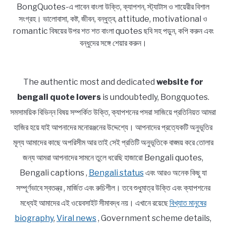
BongQuotes-এ পাবেন বাংলা উক্তি, ক্যাপশন, স্ট্যাটাস ও শায়েরীর বিশাল
সংগ্রহ। ভালোবাসা, কষ্ট, জীবন, বন্ধুত্ব, attitude, motivational ও
romantic বিষয়ের উপর শত শত বাংলা quotes ছবি সহ পড়ুন, কপি করুন এবং
বন্ধুদের সঙ্গে শেয়ার করুন।
The authentic most and dedicated
website for
bengali quote lovers
is undoubtedly, Bongquotes.
সমসাময়িক বিভিন্ন বিষয় সম্পর্কিত উক্তি, ক্যাপশনের পসরা সাজিয়ে প্রতিনিয়ত আমরা
হাজির হয়ে যাই আপনাদের মনোরঞ্জনের উদ্দেশ্যে। আপনাদের প্রত্যেকটি অনুভূতির
মূল্য আমাদের কাছে অপরিসীম আর তাই সেই প্রতিটি অনুভূতিকে বাঙ্ময় করে তোলার
জন্য আমরা আপনাদের সামনে তুলে ধরেছি হাজারো Bengali quotes,
Bengali captions ,
Bengali status
এবং আরও অনেক কিছু যা
সম্পূর্ণভাবে স্বতন্ত্র , মার্জিত এবং রুচিশীল। তবে শুধুমাত্র উক্তি এবং ক্যাপশনের
মধ্যেই আমাদের এই ওয়েবসাইট সীমাবদ্ধ নয়। এখানে রয়েছে
বিখ্যাত মানুষের
biography
,
Viral news
, Government scheme details,