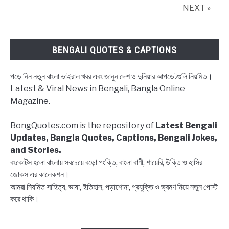
তার
NEXT »
অনুপ্রেরণামূলক
উক্তি, Sri
Sri
BENGALI QUOTES & CAPTIONS
Paramahamsa
Yogananda
পড়ে নিন নতুন বাংলা ভাইরাল খবর এবং জানুন দেশ ও দুনিয়ার আপডেটগুলি নিয়মিত।
and
Latest & Viral News in Bengali, Bangla Online
his
Magazine.
inspirational
quotes
BongQuotes.com is the repository of
Latest Bengali
in
Updates, Bangla Quotes, Captions, Bengali Jokes,
Bangla
and Stories.
বংকোটস হলো বাংলায় সবচেয়ে বড়ো পংক্তি, বাংলা বাণী, শায়েরি, উক্তি ও হাসির
জোকস এর কালেকশন।
আমরা নিয়মিত সাহিত্য, ভাষা, ইতিহাস, পড়াশোনা, প্রযুক্তি ও ভ্রমণ নিয়ে নতুন পোস্ট
করে থাকি।