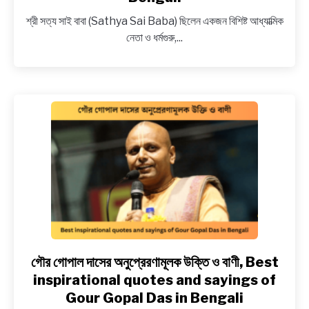
সাই
শ্রী সত্য সাই বাবা (Sathya Sai Baba) ছিলেন একজন বিশিষ্ট আধ্যাত্মিক
বাবার
নেতা ও ধর্মগুরু,...
অনুপ্রেরণামূলক
উক্তি
ও
বাণী,
Bhagavan
Sri
Sathya
Sai
Baba’s
inspirational
quotes
and
sayings
in
গৌর গোপাল দাসের অনুপ্রেরণামূলক উক্তি ও বাণী, Best
link
Bengali
to
inspirational quotes and sayings of
গৌর
Gour Gopal Das in Bengali