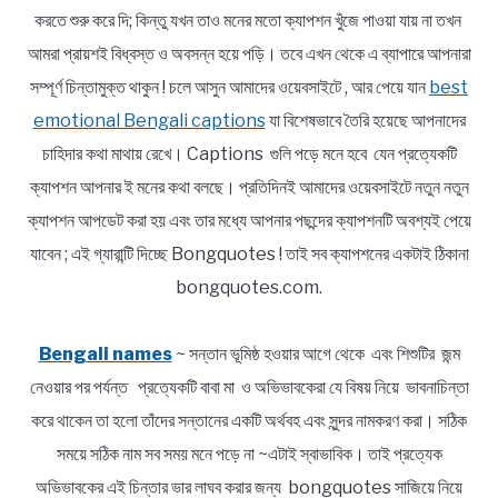
করতে শুরু করে দি; কিন্তু যখন তাও মনের মতো ক্যাপশন খুঁজে পাওয়া যায় না তখন
আমরা প্রায়শই বিধ্বস্ত ও অবসন্ন হয়ে পড়ি। তবে এখন থেকে এ ব্যাপারে আপনারা
সম্পূর্ণ চিন্তামুক্ত থাকুন ! চলে আসুন আমাদের ওয়েবসাইটে , আর পেয়ে যান
best
emotional Bengali captions
যা বিশেষভাবে তৈরি হয়েছে আপনাদের
চাহিদার কথা মাথায় রেখে। Captions গুলি পড়ে মনে হবে যেন প্রত্যেকটি
ক্যাপশন আপনার ই মনের কথা বলছে। প্রতিদিনই আমাদের ওয়েবসাইটে নতুন নতুন
ক্যাপশন আপডেট করা হয় এবং তার মধ্যে আপনার পছন্দের ক্যাপশনটি অবশ্যই পেয়ে
যাবেন ; এই গ্যারান্টি দিচ্ছে Bongquotes ! তাই সব ক্যাপশনের একটাই ঠিকানা
bongquotes.com.
Bengali names
~ সন্তান ভূমিষ্ঠ হওয়ার আগে থেকে এবং শিশুটির জন্ম
নেওয়ার পর পর্যন্ত প্রত্যেকটি বাবা মা ও অভিভাবকেরা যে বিষয় নিয়ে ভাবনাচিন্তা
করে থাকেন তা হলো তাঁদের সন্তানের একটি অর্থবহ এবং সুন্দর নামকরণ করা। সঠিক
সময়ে সঠিক নাম সব সময় মনে পড়ে না ~এটাই স্বাভাবিক। তাই প্রত্যেক
অভিভাবকের এই চিন্তার ভার লাঘব করার জন্য bongquotes সাজিয়ে নিয়ে