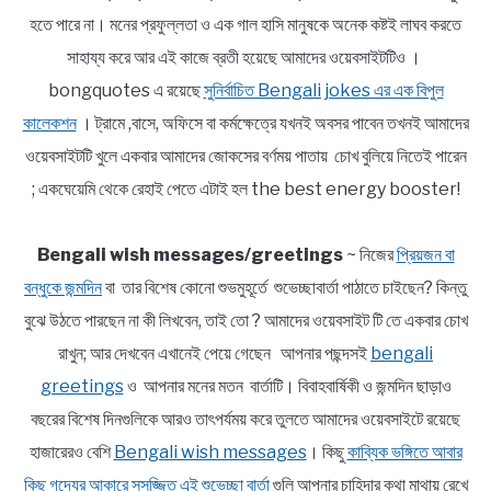
হতে পারে না। মনের প্রফুল্লতা ও এক গাল হাসি মানুষকে অনেক কষ্টই লাঘব করতে
সাহায্য করে আর এই কাজে ব্রতী হয়েছে আমাদের ওয়েবসাইটটিও ।
bongquotes এ রয়েছে
সুনির্বাচিত Bengali jokes এর এক বিপুল
কালেকশন
। ট্রামে ,বাসে, অফিসে বা কর্মক্ষেত্রে যখনই অবসর পাবেন তখনই আমাদের
ওয়েবসাইটটি খুলে একবার আমাদের জোকসের বর্ণময় পাতায় চোখ বুলিয়ে নিতেই পারেন
; একঘেয়েমি থেকে রেহাই পেতে এটাই হল the best energy booster!
Bengali wish messages/greetings
~ নিজের
প্রিয়জন বা
বন্ধুকে জন্মদিন
বা তার বিশেষ কোনো শুভমুহূর্তে শুভেচ্ছাবার্তা পাঠাতে চাইছেন? কিন্তু
বুঝে উঠতে পারছেন না কী লিখবেন, তাই তো ? আমাদের ওয়েবসাইট টি তে একবার চোখ
রাখুন; আর দেখবেন এখানেই পেয়ে গেছেন আপনার পছন্দসই
bengali
greetings
ও আপনার মনের মতন বার্তাটি। বিবাহবার্ষিকী ও জন্মদিন ছাড়াও
বছরের বিশেষ দিনগুলিকে আরও তাৎপর্যময় করে তুলতে আমাদের ওয়েবসাইটে রয়েছে
হাজারেরও বেশি
Bengali wish messages
। কিছু
কাব্যিক ভঙ্গিতে আবার
কিছু গদ্যের আকারে সুসজ্জিত এই শুভেচ্ছা বার্তা
গুলি আপনার চাহিদার কথা মাথায় রেখে