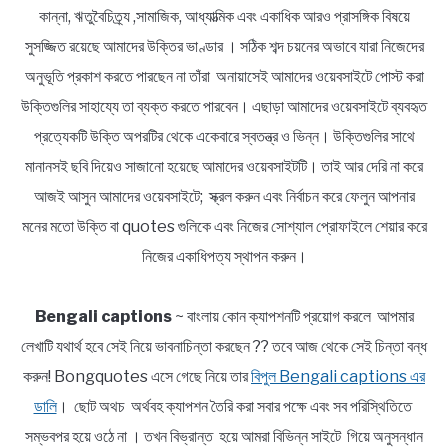
কান্না, ঋতুবৈচিত্র্য ,সামাজিক, আধ্যাত্মিক এবং একাধিক আরও প্রাসঙ্গিক বিষয়ে
সুসজ্জিত রয়েছে আমাদের উক্তির ভাণ্ডার । সঠিক শব্দ চয়নের অভাবে যারা নিজেদের
অনুভূতি প্রকাশ করতে পারছেন না তাঁরা অনায়াসেই আমাদের ওয়েবসাইটে পোস্ট করা
উক্তিগুলির সাহায্যে তা ব্যক্ত করতে পারবেন। এছাড়া আমাদের ওয়েবসাইটে ব্যবহৃত
প্রত্যেকটি উক্তি অপরটির থেকে একেবারে স্বতন্ত্র ও ভিন্ন। উক্তিগুলির সাথে
মানানসই ছবি দিয়েও সাজানো হয়েছে আমাদের ওয়েবসাইটটি। তাই আর দেরি না করে
আজই আসুন আমাদের ওয়েবসাইটে; স্ক্রল করুন এবং নির্বাচন করে ফেলুন আপনার
মনের মতো উক্তি বা quotes গুলিকে এবং নিজের সোশ্যাল প্রোফাইলে শেয়ার করে
নিজের একাধিপত্য স্থাপন করুন।
Bengali captions
~ বাংলায় কোন ক্যাপশনটি প্রয়োগ করলে আপমার
লেখাটি যথার্থ হবে সেই নিয়ে ভাবনাচিন্তা করছেন ?? তবে আজ থেকে সেই চিন্তা বন্ধ
করুন! Bongquotes এসে গেছে নিয়ে তার
বিপুল Bengali captions এর
ডালি
। ছোট অথচ অর্থবহ ক্যাপশন তৈরি করা সবার পক্ষে এবং সব পরিস্থিতিতে
সম্ভবপর হয়ে ওঠে না । তখন বিভ্রান্ত হয়ে আমরা বিভিন্ন সাইটে গিয়ে অনুসন্ধান