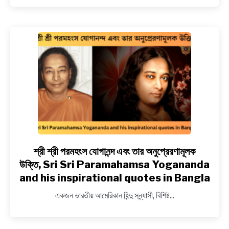
ও
অনুপ্রেরণামূলক
উক্তি,
Inspirational
quotes
of
Baba
Ramdev
in
Bengali
শ্রী শ্রী পরমহংস যোগানন্দ এবং তার অনুপ্রেরণামূলক
link
to
উক্তি, Sri Sri Paramahamsa Yogananda
শ্রী
and his inspirational quotes in Bangla
শ্রী
একজন ভারতীয় আমেরিকান হিন্দু সন্ন্যাসী, বিশিষ্ট...
পরমহংস
যোগানন্দ
এবং