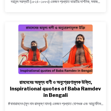
দয়ানন্দ সরস্বতী (১৮২৪–১৮৮৩) একজন প্রখ্যাত ভারতীয় দার্শনিক, সমাজ...
অনুপ্রেরণামূলক
বাণী
ও
উক্তি,
Dayanand
Saraswati’s
inspirational
sayings
in
Bengali
রামদেবের অমূল্য বাণী ও অনুপ্রেরণামূলক উক্তি,
link
to
Inspirational quotes of Baba Ramdev
রামদেবের
in Bengali
অমূল্য
#বাবারামদেব (মূল নাম রামকৃষ্ণ যাদব) একজন প্রখ্যাত যোগগুরু এবং আয়ুর্বেদিক...
বাণী