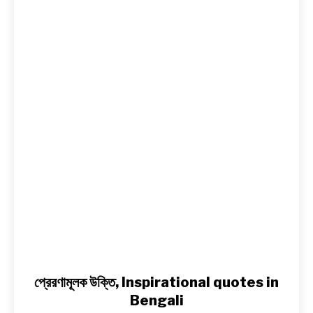
উক্তি,
Inspirational
BENGALI LYRICS
quotes
in
BENGALI NAMES
Bengali
BENGALI STORIES
প্রেরণামূলক উক্তি, Inspirational quotes in
Bengali