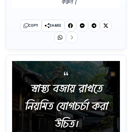
করুন।
COPY
SHARE
স্বাস্থ্য বজায় রাখতে
নিয়মিত যোগচর্চা করা
উচিত।