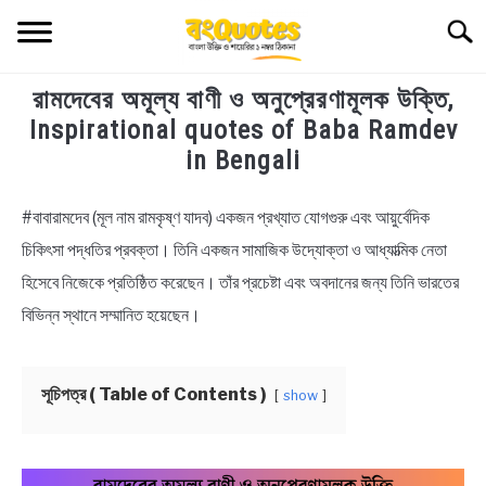
Skip
Searc
to
content
রামদেবের অমূল্য বাণী ও অনুপ্রেরণামূলক উক্তি,
TECHNOLOGY
Inspirational quotes of Baba Ramdev
in Bengali
HEALTH & LIFESTYLE
#বাবারামদেব (মূল নাম রামকৃষ্ণ যাদব) একজন প্রখ্যাত যোগগুরু এবং আয়ুর্বেদিক
in
BIOGRAPHY
Bengali
চিকিৎসা পদ্ধতির প্রবক্তা। তিনি একজন সামাজিক উদ্যোক্তা ও আধ্যাত্মিক নেতা
Quotes
,
Life
হিসেবে নিজেকে প্রতিষ্ঠিত করেছেন। তাঁর প্রচেষ্টা এবং অবদানের জন্য তিনি ভারতের
EDUCATIONAL
Quotes
,
Motivational
,
Uncategorized
বিভিন্ন স্থানে সম্মানিত হয়েছেন।
BENGALI WISHES
সূচিপত্র ( Table of Contents )
show
QUOTES & CAPTIONS
NEWS