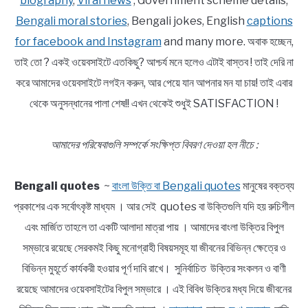
biography
,
Viral news
, Government scheme details,
Bengali moral stories
, Bengali jokes, English
captions
for facebook and Instagram
and many more. অবাক হচ্ছেন,
তাই তো ? একই ওয়েবসাইটে এতকিছু? আশ্চর্য মনে হলেও এটাই বাস্তব ! তাই দেরি না
করে আমাদের ওয়েবসাইটে লগইন করুন, আর পেয়ে যান আপনার মন যা চায়! তাই এবার
থেকে অনুসন্ধানের পালা শেষ!! এখন থেকেই শুধুই SATISFACTION !
আমাদের পরিষেবাগুলি সম্পর্কে সংক্ষিপ্ত বিবরণ দেওয়া হল নীচে :
Bengali quotes
~
বাংলা উক্তি বা Bengali quotes
মানুষের বক্তব্য
প্রকাশের এক সর্বোৎকৃষ্ট মাধ্যম । আর সেই quotes বা উক্তিগুলি যদি হয় রুচিশীল
এবং মার্জিত তাহলে তা একটি আলাদা মাত্রা পায় । আমাদের বাংলা উক্তির বিপুল
সম্ভারে রয়েছে সেরকমই কিছু মনোগ্রাহী বিষয়সমূহ যা জীবনের বিভিন্ন ক্ষেত্রে ও
বিভিন্ন মুহূর্তে কার্যকরী হওয়ার পূর্ণ দাবি রাখে। সুনির্বাচিত উক্তির সংকলন ও বাণী
রয়েছে আমাদের ওয়েবসাইটের বিপুল সম্ভারে । এই বিবিধ উক্তির মধ্য দিয়ে জীবনের