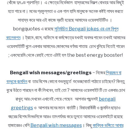
খোঁজে দুদণ্ড প্রশান্তি। এ ক্ষেত্রে নির্ভেজাল হাস্যরসের বিকল্প বোধহয় আর কিছুই
হতে পারে না। মনের প্রফুল্লতা ও এক গাল হাসি মানুষকে অনেক কষ্টই লাঘব করতে
সাহায্য করে আর এই কাজে ব্রতী হয়েছে আমাদের ওয়েবসাইটটিও ।
bongquotes এ রয়েছে
সুনির্বাচিত Bengali jokes এর এক বিপুল
কালেকশন
। ট্রামে ,বাসে, অফিসে বা কর্মক্ষেত্রে যখনই অবসর পাবেন তখনই আমাদের
ওয়েবসাইটটি খুলে একবার আমাদের জোকসের বর্ণময় পাতায় চোখ বুলিয়ে নিতেই পারেন
; একঘেয়েমি থেকে রেহাই পেতে এটাই হল the best energy booster!
Bengali wish messages/greetings
~ নিজের
প্রিয়জন বা
বন্ধুকে জন্মদিন
বা তার বিশেষ কোনো শুভমুহূর্তে শুভেচ্ছাবার্তা পাঠাতে চাইছেন? কিন্তু
বুঝে উঠতে পারছেন না কী লিখবেন, তাই তো ? আমাদের ওয়েবসাইট টি তে একবার চোখ
রাখুন; আর দেখবেন এখানেই পেয়ে গেছেন আপনার পছন্দসই
bengali
greetings
ও আপনার মনের মতন বার্তাটি। বিবাহবার্ষিকী ও জন্মদিন ছাড়াও
বছরের বিশেষ দিনগুলিকে আরও তাৎপর্যময় করে তুলতে আমাদের ওয়েবসাইটে রয়েছে
হাজারেরও বেশি
Bengali wish messages
। কিছু
কাব্যিক ভঙ্গিতে আবার