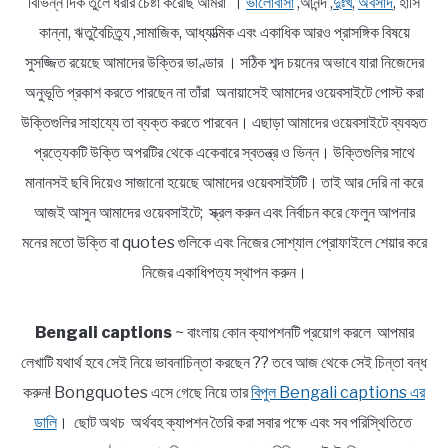
বিভিন্ন দিক তুলে ধরার চেষ্টা করেছি আমরা ।
ভালোবাসা
,আনন্দ ,
দুঃখ
,
অবসাদ
, হাসি
কান্না, ঋতুবৈচিত্র্য ,সামাজিক, আধ্যাত্মিক এবং একাধিক আরও প্রাসঙ্গিক বিষয়ে
সুসজ্জিত রয়েছে আমাদের উক্তির ভাণ্ডার । সঠিক শব্দ চয়নের অভাবে যারা নিজেদের
অনুভূতি প্রকাশ করতে পারছেন না তাঁরা অনায়াসেই আমাদের ওয়েবসাইটে পোস্ট করা
উক্তিগুলির সাহায্যে তা ব্যক্ত করতে পারবেন। এছাড়া আমাদের ওয়েবসাইটে ব্যবহৃত
প্রত্যেকটি উক্তি অপরটির থেকে একেবারে স্বতন্ত্র ও ভিন্ন। উক্তিগুলির সাথে
মানানসই ছবি দিয়েও সাজানো হয়েছে আমাদের ওয়েবসাইটটি। তাই আর দেরি না করে
আজই আসুন আমাদের ওয়েবসাইটে; স্ক্রল করুন এবং নির্বাচন করে ফেলুন আপনার
মনের মতো উক্তি বা quotes গুলিকে এবং নিজের সোশ্যাল প্রোফাইলে শেয়ার করে
নিজের একাধিপত্য স্থাপন করুন।
Bengali captions
~ বাংলায় কোন ক্যাপশনটি প্রয়োগ করলে আপমার
লেখাটি যথার্থ হবে সেই নিয়ে ভাবনাচিন্তা করছেন ?? তবে আজ থেকে সেই চিন্তা বন্ধ
করুন! Bongquotes এসে গেছে নিয়ে তার
বিপুল Bengali captions এর
ডালি
। ছোট অথচ অর্থবহ ক্যাপশন তৈরি করা সবার পক্ষে এবং সব পরিস্থিতিতে