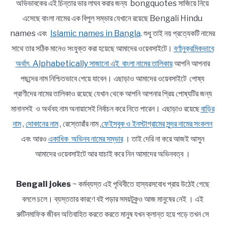
অভিভাবকের এই চিন্তার ভার লাঘব করার জন্য bongquotes সাজিয়ে নিয়ে
এসেছে বাংলা নামের এক বিপুল সম্ভার যেখানে রয়েছে Bengali Hindu
names এবং
Islamic names in Bangla
. শুধু তাই নয় প্রত্যেকটি নামের
সাথে তার সঠিক মানেও সংযুক্ত করা হয়েছে আমাদের ওয়েবসাইটে।
বর্ণানুক্রমিকভাবে
অর্থাৎ Alphabetically সাজানো এই বাংলা নামের তালিকায়
আপনি আপনার
পছন্দের নাম নিশ্চিতভাবে পেয়ে যাবেন। এছাড়াও আমাদের ওয়েবসাইটে পোষ্য
প্রাণীদের নামের তালিকাও রয়েছে যেখান থেকে আপনি আপনার প্রিয় পোষ্যটির জন্য
মানানসই ও অর্থবহ নাম অনায়াসেই নির্বাচন করে নিতে পারেন। এছাড়াও রয়েছে
বাড়ির
নাম
,
দোকানের নাম
, রেস্তোরাঁর নাম ,
ফেইসবুক ও ইনস্টাগ্রামের সুন্দর নামের সংকলন
এবং আরও
একাধিক অভিনব নামের সম্ভার
। তাই দেরি না করে আজই আসুন
আমাদের ওয়েবসাইটে আর যাচাই করে নিন আমাদের অভিনবত্ব ।
Bengali jokes
~ কর্মব্যস্ত এই পৃথিবীতে হাস্যরসবোধ প্রায় উঠেই গেছে
বললে চলে। ব্যস্ততার কারণে বই পড়ার সময়টুকুও আজ মানুষের নেই । এই
রুটিনমাফিক জীবন অতিবাহিত করতে করতে মানুষ যখন ক্লান্ত হয়ে পড়ে তখন সে