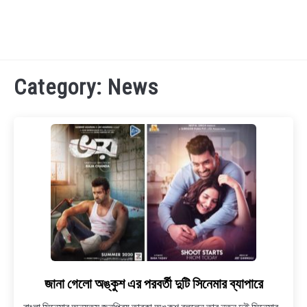
TECHNOLOGY
Category:
News
HEALTH & LIFESTYLE
BIOGRAPHY
EDUCATIONAL
BENGALI WISHES
QUOTES & CAPTIONS
জানা গেলো অঙ্কুশ এর পরবর্তী দুটি সিনেমার ব্যাপারে
link
to