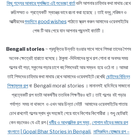
কিছু গদ্যের আকারে সুসজ্জিত এই শুভেচ্ছা বার্তা
গুলি আপনার চাহিদার কথা মাথায় রেখে
রুচিসম্মত ও প্রত্যেকটি স্বতন্ত্র ভাবে রচনা করা হয়েছে । তাই বন্ধু ,পরিজন ও
আত্মীয়দের
শুভদিনে good wishes
পাঠাতে স্ক্রল করুন আমাদের ওয়েবসাইটের
পেজ টি আর পেয়ে যান আপনার পছন্দসই বার্তাটি ।
Bengali stories
~ প্রযুক্তির উন্নতি হওয়ার সাথে সাথে শিশুরা তাদের শৈশব
অনেক ক্ষেত্রেই হারাতে বসেছে। ঠাকুমা -দিদিমাদের মুখে গল্প শোনা বা অবসর সময়
গল্পের বই পড়া, স্কুলের পড়ার চাপে বহু শিশুদেরই আর সম্ভব হয়ে ওঠে না । আমরা
তাই শিশুদের চাহিদার কথা মাথায় রেখে আমাদের ওয়েবসাইটে রেখেছি
ছোটদের বিভিন্ন
শিক্ষামূলক গল্প
বা Bengali moral stories । মানানসই ছবি দিয়ে সাজানো
প্রত্যেকটি গল্প যতটা আকর্ষণীয় ততধিক শিক্ষণীয়ও বটে। তাই গল্পের বই পড়ার
পর্যাপ্ত সময় না থাকলে ও এখন আর চিন্তা নেই!! আমাদের ওয়েবসাইটের পাতায়
চোখ রাখলেই গল্পের স্বাদ খুব সহজেই পেয়ে যাবে কিশোর কিশোরীরা । শুধু ছোটরাই
কেন বড়দেরও যে এই গল্প (
ধর্মীয় ও আধ্যাত্মিক গল্প সমূহ
,
গোপাল ভাঁড়ের মজার গল্প
বাংলাতে | Gopal Bhar Stories in Bengali
,
নাসিরুদ্দিন হোজ্জার গল্প –