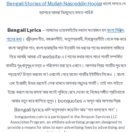
Bengali Stories of Mullah Nasreddin Hooja
) ভালো লাগবে সে
ব্যাপারে আমরা নিঃসন্দেহে বলতে পারি !!
Bengali Lyrics
– আমাদের ওয়েবসাইটের নবতম সংযোজন হল
বাংলা লিরিক্স,
গানের কথা
। রবীন্দ্রসংগীত, নজরুলগীতি, অতুলপ্রসাদী, দ্বিজেন্দ্রগীতি থেকে শুরু করে
বাংলা আধুনিক গান, বাংলা ছায়াছবির গান ইত্যাদি সব ধরনের গানের কথামালা সাজিয়ে
নিয়ে আসছি আমরা এই website এ l গানের কথার সাথে সাথে গানটি সম্পর্কিত
যাবতীয় পুঙ্খানুপুঙ্খ তথ্য ও পরিবেশন করা হবে এখানে। আপনার প্রিয় গানটির সুর মনে
পড়ছেনা? চিন্তা করবেন না ! এখানেই পেয়ে যাবেন গানটির ইউটিউব লিংকও । বাংলা
এবং ইংরাজী; উভয় হরফেই লেখা থাকবে আপনার পছন্দের গানটি। তাই গান গাইতে
ইচ্ছে করলে মনের বাসনা আর মনেই লুকিয়ে রেখে দেবেন না; নিজের সঙ্গীত প্রতিভাকে
আবার নতুন করে জাগিয়ে তুলুন। bonquotes এ অসুন আর আপনার প্রিয়
Bengali lyrics গুলি অনুসন্ধান করে নিন আর “গান ভালবেসে গান”।
bongquotes.com is a participant in the Amazon Services LLC
Associates Program, an affiliate advertising program designed to
provide a means for sites to earn advertising fees by advertising and