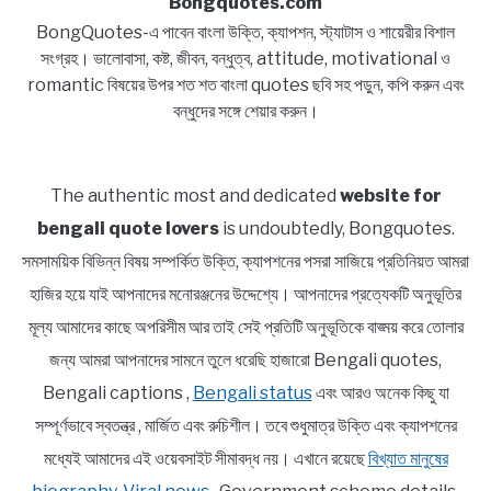
Bongquotes.com
BongQuotes-এ পাবেন বাংলা উক্তি, ক্যাপশন, স্ট্যাটাস ও শায়েরীর বিশাল
সংগ্রহ। ভালোবাসা, কষ্ট, জীবন, বন্ধুত্ব, attitude, motivational ও
romantic বিষয়ের উপর শত শত বাংলা quotes ছবি সহ পড়ুন, কপি করুন এবং
বন্ধুদের সঙ্গে শেয়ার করুন।
The authentic most and dedicated
website for
bengali quote lovers
is undoubtedly, Bongquotes.
সমসাময়িক বিভিন্ন বিষয় সম্পর্কিত উক্তি, ক্যাপশনের পসরা সাজিয়ে প্রতিনিয়ত আমরা
হাজির হয়ে যাই আপনাদের মনোরঞ্জনের উদ্দেশ্যে। আপনাদের প্রত্যেকটি অনুভূতির
মূল্য আমাদের কাছে অপরিসীম আর তাই সেই প্রতিটি অনুভূতিকে বাঙ্ময় করে তোলার
জন্য আমরা আপনাদের সামনে তুলে ধরেছি হাজারো Bengali quotes,
Bengali captions ,
Bengali status
এবং আরও অনেক কিছু যা
সম্পূর্ণভাবে স্বতন্ত্র , মার্জিত এবং রুচিশীল। তবে শুধুমাত্র উক্তি এবং ক্যাপশনের
মধ্যেই আমাদের এই ওয়েবসাইট সীমাবদ্ধ নয়। এখানে রয়েছে
বিখ্যাত মানুষের