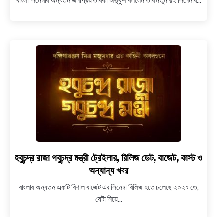
বাংলা সিনেমার অন্যতম জনপ্রিয় তারকা অঙ্কুশ বললেন তার নতুন দুই সিনেমার...
NEWS
জানা
গেলো
অঙ্কুশ
BENGALI LYRICS
এর
পরবর্তী
BENGALI NAMES
দুটি
সিনেমার
BENGALI STORIES
ব্যাপারে
হবুচন্দ্র রাজা গবুচন্দ্র মন্ত্রী ট্রেইলার, রিলিজ ডেট, বাজেট, কাস্ট ও
link
to
অন্যান্য খবর
হবুচন্দ্র
বাংলার অন্যতম একটি বিশাল বাজেট এর সিনেমা রিলিজ হতে চলেছে ২০২০ তে,
রাজা
যেটা নিয়ে...
গবুচন্দ্র
মন্ত্রী