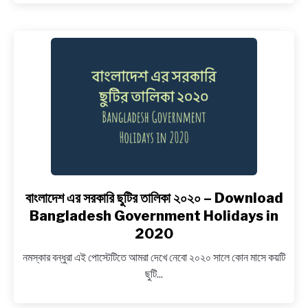
ট্রেইলার,
রিলিজ
ডেট,
বাজেট,
কাস্ট
ও
অন্যান্য
খবর
বাংলাদেশ এর সরকারি ছুটির তালিকা ২০২০ – Download
link
to
Bangladesh Government Holidays in
বাংলাদেশ
2020
এর
নমস্কার বন্ধুরা এই পোস্টেটিতে আমরা দেখে নেবো ২০২০ সালে কোন মাসে কয়টি
সরকারি
ছুটি...
ছুটির
তালিকা