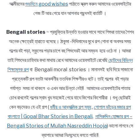
আত্মীয়দের
শুভদিনে good wishes
পাঠাতে স্ক্রল করুন আমাদের ওয়েবসাইটের
পেজ টি আর পেয়ে যান আপনার পছন্দসই বার্তাটি ।
Bengali stories
~ প্রযুক্তির উন্নতি হওয়ার সাথে সাথে শিশুরা তাদের শৈশব
অনেক ক্ষেত্রেই হারাতে বসেছে। ঠাকুমা -দিদিমাদের মুখে গল্প শোনা বা অবসর সময়
গল্পের বই পড়া, স্কুলের পড়ার চাপে বহু শিশুদেরই আর সম্ভব হয়ে ওঠে না । আমরা
তাই শিশুদের চাহিদার কথা মাথায় রেখে আমাদের ওয়েবসাইটে রেখেছি
ছোটদের বিভিন্ন
শিক্ষামূলক গল্প
বা Bengali moral stories । মানানসই ছবি দিয়ে সাজানো
প্রত্যেকটি গল্প যতটা আকর্ষণীয় ততধিক শিক্ষণীয়ও বটে। তাই গল্পের বই পড়ার
পর্যাপ্ত সময় না থাকলে ও এখন আর চিন্তা নেই!! আমাদের ওয়েবসাইটের পাতায়
চোখ রাখলেই গল্পের স্বাদ খুব সহজেই পেয়ে যাবে কিশোর কিশোরীরা । শুধু ছোটরাই
কেন বড়দেরও যে এই গল্প (
ধর্মীয় ও আধ্যাত্মিক গল্প সমূহ
,
গোপাল ভাঁড়ের মজার গল্প
বাংলাতে | Gopal Bhar Stories in Bengali
,
নাসিরুদ্দিন হোজ্জার গল্প –
Bengali Stories of Mullah Nasreddin Hooja
) ভালো লাগবে সে
ব্যাপারে আমরা নিঃসন্দেহে বলতে পারি !!