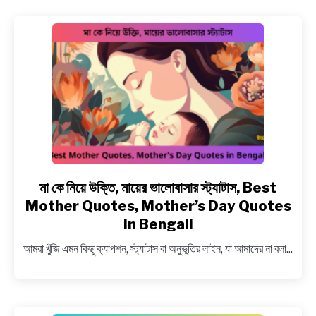
উক্তি
কালেকশন
–
Amazing
Quotes
by
Shahrukh
Khan
in
Bengali
মা কে নিয়ে উক্তি, মায়ের ভালোবাসার স্ট্যাটাস, Best
link
to
Mother Quotes, Mother’s Day Quotes
মা
in Bengali
কে
আমরা খুঁজি এমন কিছু ক্যাপশন, স্ট্যাটাস বা অনুভূতির লাইন, যা আমাদের না বলা...
নিয়ে
উক্তি,
মায়ের
ভালোবাসার