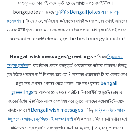
সাহায্য করে আর এই কাজে ব্রতী হয়েছে আমাদের ওয়েবসাইটটিও ।
bongquotes এ রয়েছে
সুনির্বাচিত Bengali jokes এর এক বিপুল
কালেকশন
। ট্রামে ,বাসে, অফিসে বা কর্মক্ষেত্রে যখনই অবসর পাবেন তখনই আমাদের
ওয়েবসাইটটি খুলে একবার আমাদের জোকসের বর্ণময় পাতায় চোখ বুলিয়ে নিতেই পারেন
; একঘেয়েমি থেকে রেহাই পেতে এটাই হল the best energy booster!
Bengali wish messages/greetings
~ নিজের
প্রিয়জন বা
বন্ধুকে জন্মদিন
বা তার বিশেষ কোনো শুভমুহূর্তে শুভেচ্ছাবার্তা পাঠাতে চাইছেন? কিন্তু
বুঝে উঠতে পারছেন না কী লিখবেন, তাই তো ? আমাদের ওয়েবসাইট টি তে একবার চোখ
রাখুন; আর দেখবেন এখানেই পেয়ে গেছেন আপনার পছন্দসই
bengali
greetings
ও আপনার মনের মতন বার্তাটি। বিবাহবার্ষিকী ও জন্মদিন ছাড়াও
বছরের বিশেষ দিনগুলিকে আরও তাৎপর্যময় করে তুলতে আমাদের ওয়েবসাইটে রয়েছে
হাজারেরও বেশি
Bengali wish messages
। কিছু
কাব্যিক ভঙ্গিতে আবার
কিছু গদ্যের আকারে সুসজ্জিত এই শুভেচ্ছা বার্তা
গুলি আপনার চাহিদার কথা মাথায় রেখে
রুচিসম্মত ও প্রত্যেকটি স্বতন্ত্র ভাবে রচনা করা হয়েছে । তাই বন্ধু ,পরিজন ও