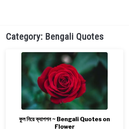
TECHNOLOGY
Category:
Bengali Quotes
HEALTH & LIFESTYLE
BIOGRAPHY
EDUCATIONAL
BENGALI WISHES
QUOTES & CAPTIONS
ফুল নিয়ে ক্যাপশন ~ Bengali Quotes on
link
to
Flower