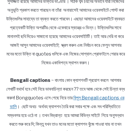
সুসজ্জিত রয়েছে আমাদের উক্তির ভাণ্ডার । সঠিক শব্দ চয়নের অভাবে যারা নিজেদের
অনুভূতি প্রকাশ করতে পারছেন না তাঁরা অনায়াসেই আমাদের ওয়েবসাইটে পোস্ট করা
উক্তিগুলির সাহায্যে তা ব্যক্ত করতে পারবেন। এছাড়া আমাদের ওয়েবসাইটে ব্যবহৃত
প্রত্যেকটি উক্তি অপরটির থেকে একেবারে স্বতন্ত্র ও ভিন্ন। উক্তিগুলির সাথে
মানানসই ছবি দিয়েও সাজানো হয়েছে আমাদের ওয়েবসাইটটি। তাই আর দেরি না করে
আজই আসুন আমাদের ওয়েবসাইটে; স্ক্রল করুন এবং নির্বাচন করে ফেলুন আপনার
মনের মতো উক্তি বা quotes গুলিকে এবং নিজের সোশ্যাল প্রোফাইলে শেয়ার করে
নিজের একাধিপত্য স্থাপন করুন।
Bengali captions
~ বাংলায় কোন ক্যাপশনটি প্রয়োগ করলে আপমার
লেখাটি যথার্থ হবে সেই নিয়ে ভাবনাচিন্তা করছেন ?? তবে আজ থেকে সেই চিন্তা বন্ধ
করুন! Bongquotes এসে গেছে নিয়ে তার
বিপুল Bengali captions এর
ডালি
। ছোট অথচ অর্থবহ ক্যাপশন তৈরি করা সবার পক্ষে এবং সব পরিস্থিতিতে
সম্ভবপর হয়ে ওঠে না । তখন বিভ্রান্ত হয়ে আমরা বিভিন্ন সাইটে গিয়ে অনুসন্ধান
করতে শুরু করে দি; কিন্তু যখন তাও মনের মতো ক্যাপশন খুঁজে পাওয়া যায় না তখন