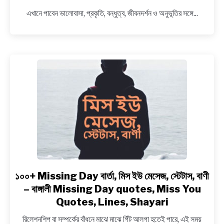
NEWS
ফুল
এখানে পাবেন ভালোবাসা, প্রকৃতি, বন্ধুত্ব, জীবনদর্শন ও অনুভূতির সঙ্গে...
নিয়ে
ক্যাপশন
BENGALI LYRICS
~
Bengali
BENGALI NAMES
Quotes
on
BENGALI STORIES
Flower
১০০+ Missing Day বার্তা, মিস ইউ মেসেজ, স্টেটাস, বাণী
link
to
– বাঙ্গালী Missing Day quotes, Miss You
১০০+
Quotes, Lines, Shayari
Missing
রিলেশনশিপ বা সম্পর্কের বাঁধনে মাঝে মাঝে গিঁট আলগা হতেই পারে, এই সময়
Day