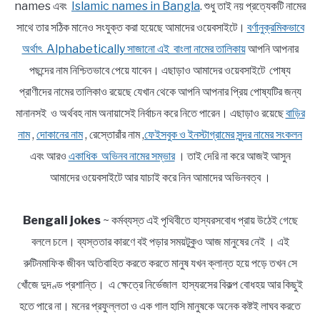
names এবং
Islamic names in Bangla
. শুধু তাই নয় প্রত্যেকটি নামের
সাথে তার সঠিক মানেও সংযুক্ত করা হয়েছে আমাদের ওয়েবসাইটে।
বর্ণানুক্রমিকভাবে
অর্থাৎ Alphabetically সাজানো এই বাংলা নামের তালিকায়
আপনি আপনার
পছন্দের নাম নিশ্চিতভাবে পেয়ে যাবেন। এছাড়াও আমাদের ওয়েবসাইটে পোষ্য
প্রাণীদের নামের তালিকাও রয়েছে যেখান থেকে আপনি আপনার প্রিয় পোষ্যটির জন্য
মানানসই ও অর্থবহ নাম অনায়াসেই নির্বাচন করে নিতে পারেন। এছাড়াও রয়েছে
বাড়ির
নাম
,
দোকানের নাম
, রেস্তোরাঁর নাম ,
ফেইসবুক ও ইনস্টাগ্রামের সুন্দর নামের সংকলন
এবং আরও
একাধিক অভিনব নামের সম্ভার
। তাই দেরি না করে আজই আসুন
আমাদের ওয়েবসাইটে আর যাচাই করে নিন আমাদের অভিনবত্ব ।
Bengali jokes
~ কর্মব্যস্ত এই পৃথিবীতে হাস্যরসবোধ প্রায় উঠেই গেছে
বললে চলে। ব্যস্ততার কারণে বই পড়ার সময়টুকুও আজ মানুষের নেই । এই
রুটিনমাফিক জীবন অতিবাহিত করতে করতে মানুষ যখন ক্লান্ত হয়ে পড়ে তখন সে
খোঁজে দুদণ্ড প্রশান্তি। এ ক্ষেত্রে নির্ভেজাল হাস্যরসের বিকল্প বোধহয় আর কিছুই
হতে পারে না। মনের প্রফুল্লতা ও এক গাল হাসি মানুষকে অনেক কষ্টই লাঘব করতে