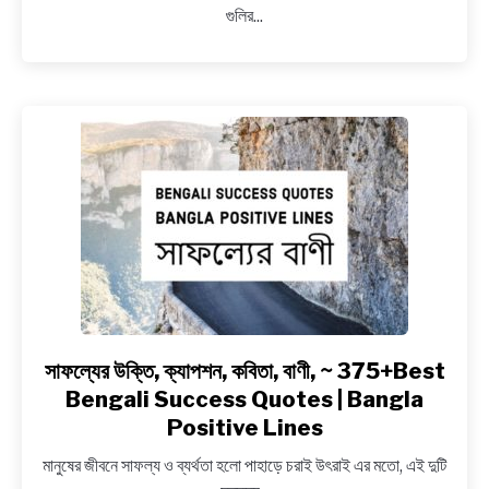
গুলির...
বার্তা,
মিস
ইউ
মেসেজ,
স্টেটাস,
বাণী
–
বাঙ্গালী
Missing
Day
quotes,
Miss
You
Quotes,
সাফল্যের উক্তি, ক্যাপশন, কবিতা, বাণী, ~ 375+Best
link
Lines,
to
Bengali Success Quotes | Bangla
Shayari
সাফল্যের
Positive Lines
উক্তি,
মানুষের জীবনে সাফল্য ও ব্যর্থতা হলো পাহাড়ে চরাই উৎরাই এর মতো, এই দুটি
ক্যাপশন,