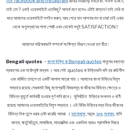
for facebook and Instagram
and many more. অবাক হচ্ছেন,
তাই তো ? একই ওয়েবসাইটে এতকিছু? আশ্চর্য মনে হলেও এটাই বাস্তব ! তাই দেরি না
করে আমাদের ওয়েবসাইটে লগইন করুন, আর পেয়ে যান আপনার মন যা চায়! তাই এবার
থেকে অনুসন্ধানের পালা শেষ!! এখন থেকেই শুধুই SATISFACTION !
আমাদের পরিষেবাগুলি সম্পর্কে সংক্ষিপ্ত বিবরণ দেওয়া হল নীচে :
Bengali quotes
~
বাংলা উক্তি বা Bengali quotes
মানুষের বক্তব্য
প্রকাশের এক সর্বোৎকৃষ্ট মাধ্যম । আর সেই quotes বা উক্তিগুলি যদি হয় রুচিশীল
এবং মার্জিত তাহলে তা একটি আলাদা মাত্রা পায় । আমাদের বাংলা উক্তির বিপুল
সম্ভারে রয়েছে সেরকমই কিছু মনোগ্রাহী বিষয়সমূহ যা জীবনের বিভিন্ন ক্ষেত্রে ও
বিভিন্ন মুহূর্তে কার্যকরী হওয়ার পূর্ণ দাবি রাখে। সুনির্বাচিত উক্তির সংকলন ও বাণী
রয়েছে আমাদের ওয়েবসাইটের বিপুল সম্ভারে । এই বিবিধ উক্তির মধ্য দিয়ে জীবনের
বিভিন্ন দিক তুলে ধরার চেষ্টা করেছি আমরা ।
ভালোবাসা
,আনন্দ ,
দুঃখ
,
অবসাদ
, হাসি
কান্না, ঋতুবৈচিত্র্য ,সামাজিক, আধ্যাত্মিক এবং একাধিক আরও প্রাসঙ্গিক বিষয়ে