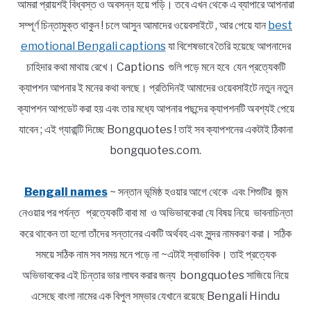
আমরা প্রায়শই বিধ্বস্ত ও অবসন্ন হয়ে পড়ি। তবে এখন থেকে এ ব্যাপারে আপনারা
সম্পূর্ণ চিন্তামুক্ত থাকুন ! চলে আসুন আমাদের ওয়েবসাইটে , আর পেয়ে যান
best
emotional Bengali captions
যা বিশেষভাবে তৈরি হয়েছে আপনাদের
চাহিদার কথা মাথায় রেখে। Captions গুলি পড়ে মনে হবে যেন প্রত্যেকটি
ক্যাপশন আপনার ই মনের কথা বলছে। প্রতিদিনই আমাদের ওয়েবসাইটে নতুন নতুন
ক্যাপশন আপডেট করা হয় এবং তার মধ্যে আপনার পছন্দের ক্যাপশনটি অবশ্যই পেয়ে
যাবেন ; এই গ্যারান্টি দিচ্ছে Bongquotes ! তাই সব ক্যাপশনের একটাই ঠিকানা
bongquotes.com.
Bengali names
~ সন্তান ভূমিষ্ঠ হওয়ার আগে থেকে এবং শিশুটির জন্ম
নেওয়ার পর পর্যন্ত প্রত্যেকটি বাবা মা ও অভিভাবকেরা যে বিষয় নিয়ে ভাবনাচিন্তা
করে থাকেন তা হলো তাঁদের সন্তানের একটি অর্থবহ এবং সুন্দর নামকরণ করা। সঠিক
সময়ে সঠিক নাম সব সময় মনে পড়ে না ~এটাই স্বাভাবিক। তাই প্রত্যেক
অভিভাবকের এই চিন্তার ভার লাঘব করার জন্য bongquotes সাজিয়ে নিয়ে
এসেছে বাংলা নামের এক বিপুল সম্ভার যেখানে রয়েছে Bengali Hindu