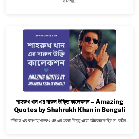
সবসময়...
কবিতা,
বাণী,
~
375+Best
Bengali
Success
Quotes
|
Bangla
Positive
Lines
শাহরুখ খান এর দারুন উক্তি কালেকশন – Amazing
link
to
Quotes by Shahrukh Khan in Bengali
শাহরুখ
বলিউড এর বাদশাহ শাহরুখ খান এর শুরুটা কিন্তু এতো ঝাঁচকচকে ছিল না, কঠিন...
খান
এর
দারুন