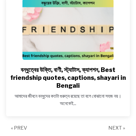
স্ট্যাটাস,
Best
Mother
Quotes,
Mother’s
Day
Quotes
in
Bengali
বন্ধুত্বের উক্তি, বাণী, স্ট্যাটাস, ক্যাপশন, Best
link
to
friendship quotes, captions, shayari in
বন্ধুত্বের
Bengali
উক্তি,
আমাদের জীবনে বন্ধুদের কতটা গুরুত্ব রয়েছে তা বলে বোঝানো সহজ নয়।
বাণী,
অনেকেই...
স্ট্যাটাস,
ক্যাপশন, Best
friendship
quotes,
« PREV
NEXT »
captions,