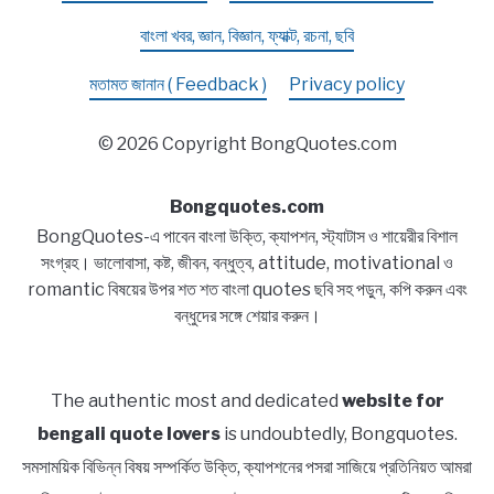
বাংলা খবর, জ্ঞান, বিজ্ঞান, ফ্যাক্ট, রচনা, ছবি
মতামত জানান ( Feedback )
Privacy policy
© 2026 Copyright BongQuotes.com
Bongquotes.com
BongQuotes-এ পাবেন বাংলা উক্তি, ক্যাপশন, স্ট্যাটাস ও শায়েরীর বিশাল
সংগ্রহ। ভালোবাসা, কষ্ট, জীবন, বন্ধুত্ব, attitude, motivational ও
romantic বিষয়ের উপর শত শত বাংলা quotes ছবি সহ পড়ুন, কপি করুন এবং
বন্ধুদের সঙ্গে শেয়ার করুন।
The authentic most and dedicated
website for
bengali quote lovers
is undoubtedly, Bongquotes.
সমসাময়িক বিভিন্ন বিষয় সম্পর্কিত উক্তি, ক্যাপশনের পসরা সাজিয়ে প্রতিনিয়ত আমরা