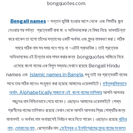
bongquotes.com.
Bengali names
~ সন্তান ভূমিষ্ঠ হওয়ার আগে থেকে এবং শিশুটির জন্ম
নেওয়ার পর পর্যন্ত প্রত্যেকটি বাবা মা ও অভিভাবকেরা যে বিষয় নিয়ে ভাবনাচিন্তা
করে থাকেন তা হলো তাঁদের সন্তানের একটি অর্থবহ এবং সুন্দর নামকরণ করা। সঠিক
সময়ে সঠিক নাম সব সময় মনে পড়ে না ~এটাই স্বাভাবিক। তাই প্রত্যেক
অভিভাবকের এই চিন্তার ভার লাঘব করার জন্য bongquotes সাজিয়ে নিয়ে
এসেছে বাংলা নামের এক বিপুল সম্ভার যেখানে রয়েছে Bengali Hindu
names এবং
Islamic names in Bangla
. শুধু তাই নয় প্রত্যেকটি নামের
সাথে তার সঠিক মানেও সংযুক্ত করা হয়েছে আমাদের ওয়েবসাইটে।
বর্ণানুক্রমিকভাবে
অর্থাৎ Alphabetically সাজানো এই বাংলা নামের তালিকায়
আপনি আপনার
পছন্দের নাম নিশ্চিতভাবে পেয়ে যাবেন। এছাড়াও আমাদের ওয়েবসাইটে পোষ্য
প্রাণীদের নামের তালিকাও রয়েছে যেখান থেকে আপনি আপনার প্রিয় পোষ্যটির জন্য
মানানসই ও অর্থবহ নাম অনায়াসেই নির্বাচন করে নিতে পারেন। এছাড়াও রয়েছে
বাড়ির
নাম
,
দোকানের নাম
, রেস্তোরাঁর নাম ,
ফেইসবুক ও ইনস্টাগ্রামের সুন্দর নামের সংকলন