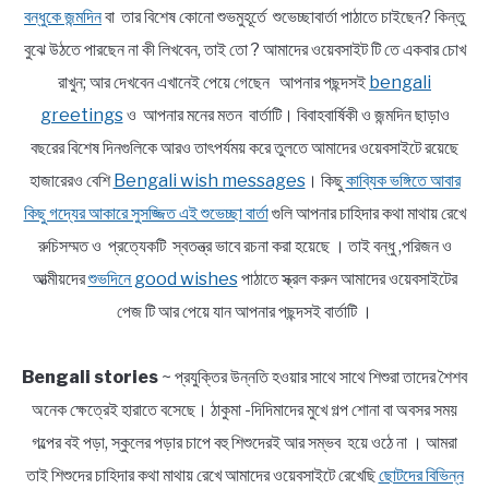
বন্ধুকে জন্মদিন
বা তার বিশেষ কোনো শুভমুহূর্তে শুভেচ্ছাবার্তা পাঠাতে চাইছেন? কিন্তু
বুঝে উঠতে পারছেন না কী লিখবেন, তাই তো ? আমাদের ওয়েবসাইট টি তে একবার চোখ
রাখুন; আর দেখবেন এখানেই পেয়ে গেছেন আপনার পছন্দসই
bengali
greetings
ও আপনার মনের মতন বার্তাটি। বিবাহবার্ষিকী ও জন্মদিন ছাড়াও
বছরের বিশেষ দিনগুলিকে আরও তাৎপর্যময় করে তুলতে আমাদের ওয়েবসাইটে রয়েছে
হাজারেরও বেশি
Bengali wish messages
। কিছু
কাব্যিক ভঙ্গিতে আবার
কিছু গদ্যের আকারে সুসজ্জিত এই শুভেচ্ছা বার্তা
গুলি আপনার চাহিদার কথা মাথায় রেখে
রুচিসম্মত ও প্রত্যেকটি স্বতন্ত্র ভাবে রচনা করা হয়েছে । তাই বন্ধু ,পরিজন ও
আত্মীয়দের
শুভদিনে good wishes
পাঠাতে স্ক্রল করুন আমাদের ওয়েবসাইটের
পেজ টি আর পেয়ে যান আপনার পছন্দসই বার্তাটি ।
Bengali stories
~ প্রযুক্তির উন্নতি হওয়ার সাথে সাথে শিশুরা তাদের শৈশব
অনেক ক্ষেত্রেই হারাতে বসেছে। ঠাকুমা -দিদিমাদের মুখে গল্প শোনা বা অবসর সময়
গল্পের বই পড়া, স্কুলের পড়ার চাপে বহু শিশুদেরই আর সম্ভব হয়ে ওঠে না । আমরা
তাই শিশুদের চাহিদার কথা মাথায় রেখে আমাদের ওয়েবসাইটে রেখেছি
ছোটদের বিভিন্ন