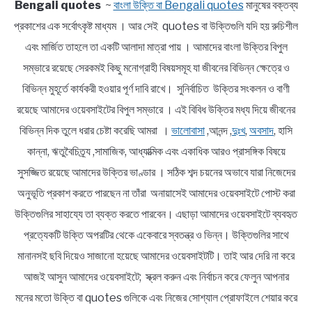
Bengali quotes
~
বাংলা উক্তি বা Bengali quotes
মানুষের বক্তব্য
প্রকাশের এক সর্বোৎকৃষ্ট মাধ্যম । আর সেই quotes বা উক্তিগুলি যদি হয় রুচিশীল
এবং মার্জিত তাহলে তা একটি আলাদা মাত্রা পায় । আমাদের বাংলা উক্তির বিপুল
সম্ভারে রয়েছে সেরকমই কিছু মনোগ্রাহী বিষয়সমূহ যা জীবনের বিভিন্ন ক্ষেত্রে ও
বিভিন্ন মুহূর্তে কার্যকরী হওয়ার পূর্ণ দাবি রাখে। সুনির্বাচিত উক্তির সংকলন ও বাণী
রয়েছে আমাদের ওয়েবসাইটের বিপুল সম্ভারে । এই বিবিধ উক্তির মধ্য দিয়ে জীবনের
বিভিন্ন দিক তুলে ধরার চেষ্টা করেছি আমরা ।
ভালোবাসা
,আনন্দ ,
দুঃখ
,
অবসাদ
, হাসি
কান্না, ঋতুবৈচিত্র্য ,সামাজিক, আধ্যাত্মিক এবং একাধিক আরও প্রাসঙ্গিক বিষয়ে
সুসজ্জিত রয়েছে আমাদের উক্তির ভাণ্ডার । সঠিক শব্দ চয়নের অভাবে যারা নিজেদের
অনুভূতি প্রকাশ করতে পারছেন না তাঁরা অনায়াসেই আমাদের ওয়েবসাইটে পোস্ট করা
উক্তিগুলির সাহায্যে তা ব্যক্ত করতে পারবেন। এছাড়া আমাদের ওয়েবসাইটে ব্যবহৃত
প্রত্যেকটি উক্তি অপরটির থেকে একেবারে স্বতন্ত্র ও ভিন্ন। উক্তিগুলির সাথে
মানানসই ছবি দিয়েও সাজানো হয়েছে আমাদের ওয়েবসাইটটি। তাই আর দেরি না করে
আজই আসুন আমাদের ওয়েবসাইটে; স্ক্রল করুন এবং নির্বাচন করে ফেলুন আপনার
মনের মতো উক্তি বা quotes গুলিকে এবং নিজের সোশ্যাল প্রোফাইলে শেয়ার করে