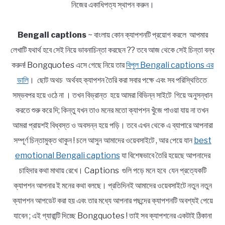
নিজের একাধিপত্য স্থাপন করুন।
Bengali captions
~ বাংলায় কোন ক্যাপশনটি প্রয়োগ করলে আপমার
লেখাটি যথার্থ হবে সেই নিয়ে ভাবনাচিন্তা করছেন ?? তবে আজ থেকে সেই চিন্তা বন্ধ
করুন! Bongquotes এসে গেছে নিয়ে তার
বিপুল Bengali captions এর
ডালি
। ছোট অথচ অর্থবহ ক্যাপশন তৈরি করা সবার পক্ষে এবং সব পরিস্থিতিতে
সম্ভবপর হয়ে ওঠে না । তখন বিভ্রান্ত হয়ে আমরা বিভিন্ন সাইটে গিয়ে অনুসন্ধান
করতে শুরু করে দি; কিন্তু যখন তাও মনের মতো ক্যাপশন খুঁজে পাওয়া যায় না তখন
আমরা প্রায়শই বিধ্বস্ত ও অবসন্ন হয়ে পড়ি। তবে এখন থেকে এ ব্যাপারে আপনারা
সম্পূর্ণ চিন্তামুক্ত থাকুন ! চলে আসুন আমাদের ওয়েবসাইটে , আর পেয়ে যান
best
emotional Bengali captions
যা বিশেষভাবে তৈরি হয়েছে আপনাদের
চাহিদার কথা মাথায় রেখে। Captions গুলি পড়ে মনে হবে যেন প্রত্যেকটি
ক্যাপশন আপনার ই মনের কথা বলছে। প্রতিদিনই আমাদের ওয়েবসাইটে নতুন নতুন
ক্যাপশন আপডেট করা হয় এবং তার মধ্যে আপনার পছন্দের ক্যাপশনটি অবশ্যই পেয়ে
যাবেন ; এই গ্যারান্টি দিচ্ছে Bongquotes ! তাই সব ক্যাপশনের একটাই ঠিকানা