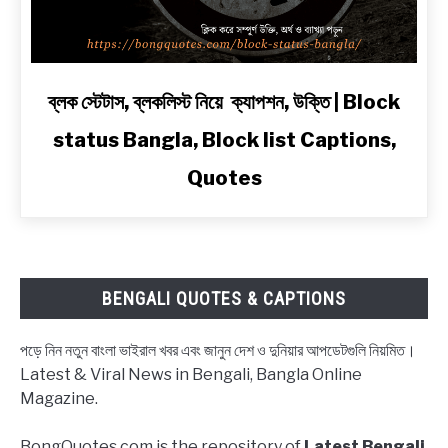
Line
Shayari
in
Bengali
link
ব্লক স্টেটাস, ব্লকলিস্ট নিয়ে ক্যাপশন, উক্তি | Block
to
status Bangla, Block list Captions,
ব্লক
স্টেটাস,
Quotes
ব্লকলিস্ট
নিয়ে
ক্যাপশন,
উক্তি
|
BENGALI QUOTES & CAPTIONS
Block
status
পড়ে নিন নতুন বাংলা ভাইরাল খবর এবং জানুন দেশ ও দুনিয়ার আপডেটগুলি নিয়মিত।
Bangla,
Latest & Viral News in Bengali, Bangla Online
Block
Magazine.
list
Captions,
BongQuotes.com is the repository of
Latest Bengali