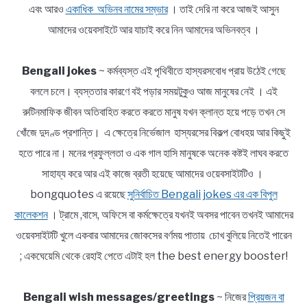
এবং আরও
একাধিক অভিনব নামের সম্ভার
। তাই দেরি না করে আজই আসুন
আমাদের ওয়েবসাইটে আর যাচাই করে নিন আমাদের অভিনবত্ব ।
Bengali jokes
~ কর্মব্যস্ত এই পৃথিবীতে হাস্যরসবোধ প্রায় উঠেই গেছে
বললে চলে। ব্যস্ততার কারণে বই পড়ার সময়টুকুও আজ মানুষের নেই । এই
রুটিনমাফিক জীবন অতিবাহিত করতে করতে মানুষ যখন ক্লান্ত হয়ে পড়ে তখন সে
খোঁজে দুদণ্ড প্রশান্তি। এ ক্ষেত্রে নির্ভেজাল হাস্যরসের বিকল্প বোধহয় আর কিছুই
হতে পারে না। মনের প্রফুল্লতা ও এক গাল হাসি মানুষকে অনেক কষ্টই লাঘব করতে
সাহায্য করে আর এই কাজে ব্রতী হয়েছে আমাদের ওয়েবসাইটটিও ।
bongquotes এ রয়েছে
সুনির্বাচিত Bengali jokes এর এক বিপুল
কালেকশন
। ট্রামে ,বাসে, অফিসে বা কর্মক্ষেত্রে যখনই অবসর পাবেন তখনই আমাদের
ওয়েবসাইটটি খুলে একবার আমাদের জোকসের বর্ণময় পাতায় চোখ বুলিয়ে নিতেই পারেন
; একঘেয়েমি থেকে রেহাই পেতে এটাই হল the best energy booster!
Bengali wish messages/greetings
~ নিজের
প্রিয়জন বা