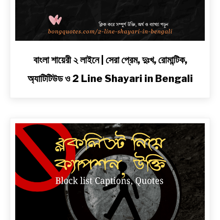
link
বাংলা শায়েরী ২ লাইনে | সেরা প্রেম, দুঃখ, রোমান্টিক,
to
অ্যাটিটিউড ও 2 Line Shayari in Bengali
বাংলা
শায়েরী
২
লাইনে
|
সেরা
প্রেম,
দুঃখ,
রোমান্টিক,
অ্যাটিটিউড
ও
2