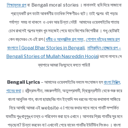
শিক্ষামূলক গল্প
বা Bengali moral stories । মানানসই ছবি দিয়ে সাজানো
প্রত্যেকটি গল্প যতটা আকর্ষণীয় ততধিক শিক্ষণীয়ও বটে। তাই গল্পের বই পড়ার
পর্যাপ্ত সময় না থাকলে ও এখন আর চিন্তা নেই!! আমাদের ওয়েবসাইটের পাতায়
চোখ রাখলেই গল্পের স্বাদ খুব সহজেই পেয়ে যাবে কিশোর কিশোরীরা । শুধু ছোটরাই
কেন বড়দেরও যে এই গল্প (
ধর্মীয় ও আধ্যাত্মিক গল্প সমূহ
,
গোপাল ভাঁড়ের মজার গল্প
বাংলাতে | Gopal Bhar Stories in Bengali
,
নাসিরুদ্দিন হোজ্জার গল্প –
Bengali Stories of Mullah Nasreddin Hooja
) ভালো লাগবে সে
ব্যাপারে আমরা নিঃসন্দেহে বলতে পারি !!
Bengali Lyrics
– আমাদের ওয়েবসাইটের নবতম সংযোজন হল
বাংলা লিরিক্স,
গানের কথা
। রবীন্দ্রসংগীত, নজরুলগীতি, অতুলপ্রসাদী, দ্বিজেন্দ্রগীতি থেকে শুরু করে
বাংলা আধুনিক গান, বাংলা ছায়াছবির গান ইত্যাদি সব ধরনের গানের কথামালা সাজিয়ে
নিয়ে আসছি আমরা এই website এ l গানের কথার সাথে সাথে গানটি সম্পর্কিত
যাবতীয় পুঙ্খানুপুঙ্খ তথ্য ও পরিবেশন করা হবে এখানে। আপনার প্রিয় গানটির সুর মনে
পড়ছেনা? চিন্তা করবেন না ! এখানেই পেয়ে যাবেন গানটির ইউটিউব লিংকও । বাংলা