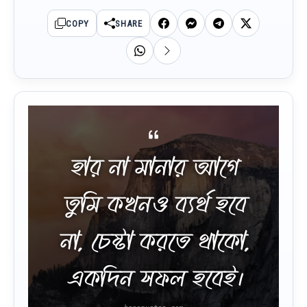
COPY
SHARE
হার না মানার আগে
তুমি কখনও ব্যর্থ হবে
না, চেষ্টা করতে থাকো,
একদিন সফল হবেই।