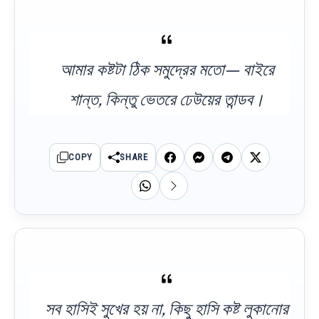
আমার কষ্টটা ঠিক সমুদ্রের মতো— বাইরে
শান্ত, কিন্তু ভেতরে ঢেউয়ের তান্ডব।
COPY
SHARE
সব হাসিই সুখের হয় না, কিছু হাসি কষ্ট লুকানোর