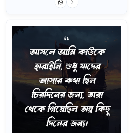
আসলে আমি কাউকে
হারাইনি, শুধু যাদের
আসার কথা ছিল
চিরদিনের জন্য, তারা
থেকে গিয়েছিল অল্প কিছু
দিনের জন্য।