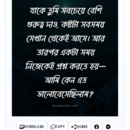
যাকে তুমি সবচেয়ে বেশি
গুরুত্ব দাও, কষ্টটা সবসময়
সেখান থেকেই আসে। আর
তারপর একটা সময়
নিজেকেই প্রশ্ন করতে হয়—
আমি কেন এত
ভালোবেসেছিলাম?
DOWNLOAD
COPY
SHARE