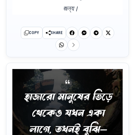
জন্য।
COPY
SHARE
হাজারো মানুষের ভিড়ে
থেকেও যখন একা
লাগে, তখনই বুঝি—