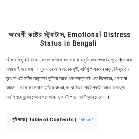
আবেগী কষ্টের স্ট্যাটাস, Emotional Distress
TECHNOLOGY
Status in Bengali
HEALTH & LIFESTYLE
জীবনে কিছু কষ্ট থাকে, যেগুলো কাউকে বলা যায় না, শুধু নিজের ভেতরেই পুড়ে পুড়ে এক
in
Bengali
সময় ছাই হয়ে যায়। মানুষ ভাবে আমি অনেক সুখী, হাসিখুশি একজন মানুষ, কিন্তু তারা
BIOGRAPHY
Status
বুঝে না এই হাসির আড়ালেই লুকিয়ে আছে এক অদৃশ্য কষ্ট, এক নিঃসঙ্গতা, এক চাপা
EDUCATIONAL
কান্না। কারো ভালোবাসা হারিয়ে যাওয়া, কারো মিথ্যা প্রতিশ্রুতি, কারো অবহেলা—
সব মিলিয়ে বুকের ভেতর জমে থাকা হাজারটা প্রশ্নের উত্তর মেলে না।
BENGALI WISHES
সূচিপত্র ( Table of Contents )
show
QUOTES & CAPTIONS