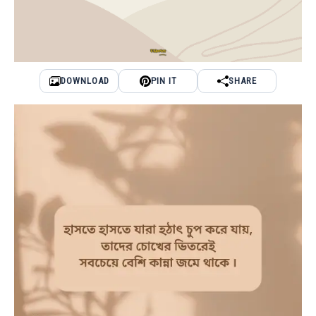
DOWNLOAD
PIN IT
SHARE