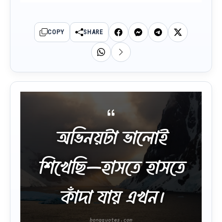
COPY
SHARE
অভিনয়টা ভালোই
শিখেছি—হাসতে হাসতে
কাঁদা যায় এখন।