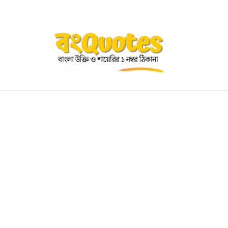
OGRAPHY
EDUCATIONAL
BENGALI WISHES
QUOT
BENGALI NAMES
BENGALI STORIES