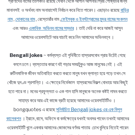
প্রাণীদের নামের তালিকাও রয়েছে যেখান থেকে আপনি আপনার প্রিয় পোষ্যটির জন্য
মানানসই ও অর্থবহ নাম অনায়াসেই নির্বাচন করে নিতে পারেন। এছাড়াও রয়েছে
বাড়ির
নাম
,
দোকানের নাম
, রেস্তোরাঁর নাম ,
ফেইসবুক ও ইনস্টাগ্রামের সুন্দর নামের সংকলন
এবং আরও
একাধিক অভিনব নামের সম্ভার
। তাই দেরি না করে আজই আসুন
আমাদের ওয়েবসাইটে আর যাচাই করে নিন আমাদের অভিনবত্ব ।
Bengali jokes
~ কর্মব্যস্ত এই পৃথিবীতে হাস্যরসবোধ প্রায় উঠেই গেছে
বললে চলে। ব্যস্ততার কারণে বই পড়ার সময়টুকুও আজ মানুষের নেই । এই
রুটিনমাফিক জীবন অতিবাহিত করতে করতে মানুষ যখন ক্লান্ত হয়ে পড়ে তখন সে
খোঁজে দুদণ্ড প্রশান্তি। এ ক্ষেত্রে নির্ভেজাল হাস্যরসের বিকল্প বোধহয় আর কিছুই
হতে পারে না। মনের প্রফুল্লতা ও এক গাল হাসি মানুষকে অনেক কষ্টই লাঘব করতে
সাহায্য করে আর এই কাজে ব্রতী হয়েছে আমাদের ওয়েবসাইটটিও ।
bongquotes এ রয়েছে
সুনির্বাচিত Bengali jokes এর এক বিপুল
কালেকশন
। ট্রামে ,বাসে, অফিসে বা কর্মক্ষেত্রে যখনই অবসর পাবেন তখনই আমাদের
ওয়েবসাইটটি খুলে একবার আমাদের জোকসের বর্ণময় পাতায় চোখ বুলিয়ে নিতেই পারেন