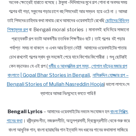
অনেক ক্ষেত্রেই হারাতে বসেছে। ঠাকুমা -দিদিমাদের মুখে গল্প শোনা বা অবসর সময়
গল্পের বই পড়া, স্কুলের পড়ার চাপে বহু শিশুদেরই আর সম্ভব হয়ে ওঠে না । আমরা
তাই শিশুদের চাহিদার কথা মাথায় রেখে আমাদের ওয়েবসাইটে রেখেছি
ছোটদের বিভিন্ন
শিক্ষামূলক গল্প
বা Bengali moral stories । মানানসই ছবি দিয়ে সাজানো
প্রত্যেকটি গল্প যতটা আকর্ষণীয় ততধিক শিক্ষণীয়ও বটে। তাই গল্পের বই পড়ার
পর্যাপ্ত সময় না থাকলে ও এখন আর চিন্তা নেই!! আমাদের ওয়েবসাইটের পাতায়
চোখ রাখলেই গল্পের স্বাদ খুব সহজেই পেয়ে যাবে কিশোর কিশোরীরা । শুধু ছোটরাই
কেন বড়দেরও যে এই গল্প (
ধর্মীয় ও আধ্যাত্মিক গল্প সমূহ
,
গোপাল ভাঁড়ের মজার গল্প
বাংলাতে | Gopal Bhar Stories in Bengali
,
নাসিরুদ্দিন হোজ্জার গল্প –
Bengali Stories of Mullah Nasreddin Hooja
) ভালো লাগবে সে
ব্যাপারে আমরা নিঃসন্দেহে বলতে পারি !!
Bengali Lyrics
– আমাদের ওয়েবসাইটের নবতম সংযোজন হল
বাংলা লিরিক্স,
গানের কথা
। রবীন্দ্রসংগীত, নজরুলগীতি, অতুলপ্রসাদী, দ্বিজেন্দ্রগীতি থেকে শুরু করে
বাংলা আধুনিক গান, বাংলা ছায়াছবির গান ইত্যাদি সব ধরনের গানের কথামালা সাজিয়ে