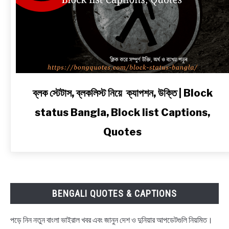
link
ব্লক স্টেটাস, ব্লকলিস্ট নিয়ে ক্যাপশন, উক্তি | Block
to
status Bangla, Block list Captions,
ব্লক
স্টেটাস,
Quotes
ব্লকলিস্ট
নিয়ে
ক্যাপশন,
উক্তি
|
BENGALI QUOTES & CAPTIONS
Block
status
পড়ে নিন নতুন বাংলা ভাইরাল খবর এবং জানুন দেশ ও দুনিয়ার আপডেটগুলি নিয়মিত।
Bangla,