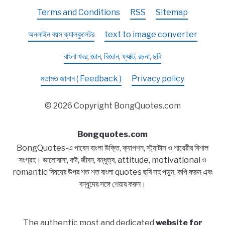
Terms and Conditions
RSS
Sitemap
অনলাইন বয়স ক্যালকুলেটর
text to image converter
বাংলা খবর, জ্ঞান, বিজ্ঞান, ফ্যাক্ট, রচনা, ছবি
মতামত জানান ( Feedback )
Privacy policy
© 2026 Copyright BongQuotes.com
Bongquotes.com
BongQuotes-এ পাবেন বাংলা উক্তি, ক্যাপশন, স্ট্যাটাস ও শায়েরীর বিশাল
সংগ্রহ। ভালোবাসা, কষ্ট, জীবন, বন্ধুত্ব, attitude, motivational ও
romantic বিষয়ের উপর শত শত বাংলা quotes ছবি সহ পড়ুন, কপি করুন এবং
বন্ধুদের সঙ্গে শেয়ার করুন।
The authentic most and dedicated
website for