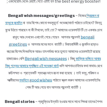
; একঘেয়েমি থেকে রেহাই পেতে এটাই হল the best energy booster!
Bengali wish messages/greetings
~ নিজের
প্রিয়জন বা
বন্ধুকে জন্মদিন
বা তার বিশেষ কোনো শুভমুহূর্তে শুভেচ্ছাবার্তা পাঠাতে চাইছেন? কিন্তু
বুঝে উঠতে পারছেন না কী লিখবেন, তাই তো ? আমাদের ওয়েবসাইট টি তে একবার চোখ
রাখুন; আর দেখবেন এখানেই পেয়ে গেছেন আপনার পছন্দসই
bengali
greetings
ও আপনার মনের মতন বার্তাটি। বিবাহবার্ষিকী ও জন্মদিন ছাড়াও
বছরের বিশেষ দিনগুলিকে আরও তাৎপর্যময় করে তুলতে আমাদের ওয়েবসাইটে রয়েছে
হাজারেরও বেশি
Bengali wish messages
। কিছু
কাব্যিক ভঙ্গিতে আবার
কিছু গদ্যের আকারে সুসজ্জিত এই শুভেচ্ছা বার্তা
গুলি আপনার চাহিদার কথা মাথায় রেখে
রুচিসম্মত ও প্রত্যেকটি স্বতন্ত্র ভাবে রচনা করা হয়েছে । তাই বন্ধু ,পরিজন ও
আত্মীয়দের
শুভদিনে good wishes
পাঠাতে স্ক্রল করুন আমাদের ওয়েবসাইটের
পেজ টি আর পেয়ে যান আপনার পছন্দসই বার্তাটি ।
Bengali stories
~ প্রযুক্তির উন্নতি হওয়ার সাথে সাথে শিশুরা তাদের শৈশব