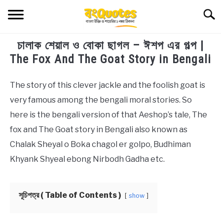
Skip
Searc
to
content
চালাক শেয়াল ও বোকা ছাগল – ঈশপ এর গল্প |
TECHNOLOGY
The Fox And The Goat Story in Bengali
HEALTH & LIFESTYLE
The story of this clever jackle and the foolish goat is
in
Bengali
very famous among the bengali moral stories. So
BIOGRAPHY
Stories
here is the bengali version of that Aeshop’s tale, The
EDUCATIONAL
fox and The Goat story in Bengali also known as
Chalak Sheyal o Boka chagol er golpo, Budhiman
BENGALI WISHES
Khyank Shyeal ebong Nirbodh Gadha etc.
QUOTES & CAPTIONS
সূচিপত্র ( Table of Contents )
show
NEWS