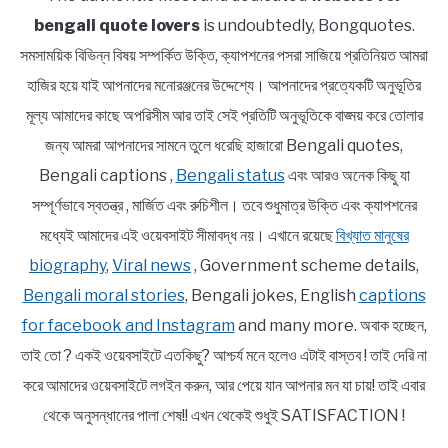
bengali quote lovers
is undoubtedly, Bongquotes.
সমসাময়িক বিভিন্ন বিষয় সম্পর্কিত উক্তি, ক্যাপশনের পসরা সাজিয়ে প্রতিনিয়ত আমরা
হাজির হয়ে যাই আপনাদের মনোরঞ্জনের উদ্দেশ্যে। আপনাদের প্রত্যেকটি অনুভূতির
মূল্য আমাদের কাছে অপরিসীম আর তাই সেই প্রতিটি অনুভূতিকে বাঙ্ময় করে তোলার
জন্য আমরা আপনাদের সামনে তুলে ধরেছি হাজারো Bengali quotes,
Bengali captions ,
Bengali status
এবং আরও অনেক কিছু যা
সম্পূর্ণভাবে স্বতন্ত্র , মার্জিত এবং রুচিশীল। তবে শুধুমাত্র উক্তি এবং ক্যাপশনের
মধ্যেই আমাদের এই ওয়েবসাইট সীমাবদ্ধ নয়। এখানে রয়েছে
বিখ্যাত মানুষের
biography
,
Viral news
, Government scheme details,
Bengali moral stories
, Bengali jokes, English
captions
for facebook and Instagram
and many more. অবাক হচ্ছেন,
তাই তো ? একই ওয়েবসাইটে এতকিছু? আশ্চর্য মনে হলেও এটাই বাস্তব ! তাই দেরি না
করে আমাদের ওয়েবসাইটে লগইন করুন, আর পেয়ে যান আপনার মন যা চায়! তাই এবার
থেকে অনুসন্ধানের পালা শেষ!! এখন থেকেই শুধুই SATISFACTION !