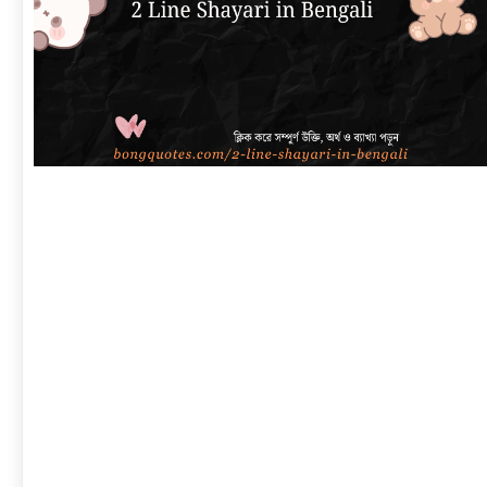
link
to
বাংলা
শায়েরী
২
লাইনে
|
সেরা
প্রেম,
দুঃখ,
রোমান্টিক,
অ্যাটিটিউড