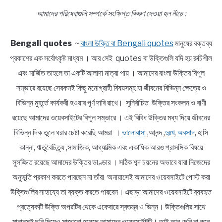
আমাদের পরিষেবাগুলি সম্পর্কে সংক্ষিপ্ত বিবরণ দেওয়া হল নীচে :
Bengali quotes
~
বাংলা উক্তি বা Bengali quotes
মানুষের বক্তব্য
প্রকাশের এক সর্বোৎকৃষ্ট মাধ্যম । আর সেই quotes বা উক্তিগুলি যদি হয় রুচিশীল
এবং মার্জিত তাহলে তা একটি আলাদা মাত্রা পায় । আমাদের বাংলা উক্তির বিপুল
সম্ভারে রয়েছে সেরকমই কিছু মনোগ্রাহী বিষয়সমূহ যা জীবনের বিভিন্ন ক্ষেত্রে ও
বিভিন্ন মুহূর্তে কার্যকরী হওয়ার পূর্ণ দাবি রাখে। সুনির্বাচিত উক্তির সংকলন ও বাণী
রয়েছে আমাদের ওয়েবসাইটের বিপুল সম্ভারে । এই বিবিধ উক্তির মধ্য দিয়ে জীবনের
বিভিন্ন দিক তুলে ধরার চেষ্টা করেছি আমরা ।
ভালোবাসা
,আনন্দ ,
দুঃখ
,
অবসাদ
, হাসি
কান্না, ঋতুবৈচিত্র্য ,সামাজিক, আধ্যাত্মিক এবং একাধিক আরও প্রাসঙ্গিক বিষয়ে
সুসজ্জিত রয়েছে আমাদের উক্তির ভাণ্ডার । সঠিক শব্দ চয়নের অভাবে যারা নিজেদের
অনুভূতি প্রকাশ করতে পারছেন না তাঁরা অনায়াসেই আমাদের ওয়েবসাইটে পোস্ট করা
উক্তিগুলির সাহায্যে তা ব্যক্ত করতে পারবেন। এছাড়া আমাদের ওয়েবসাইটে ব্যবহৃত
প্রত্যেকটি উক্তি অপরটির থেকে একেবারে স্বতন্ত্র ও ভিন্ন। উক্তিগুলির সাথে
মানানসই ছবি দিয়েও সাজানো হয়েছে আমাদের ওয়েবসাইটটি। তাই আর দেরি না করে