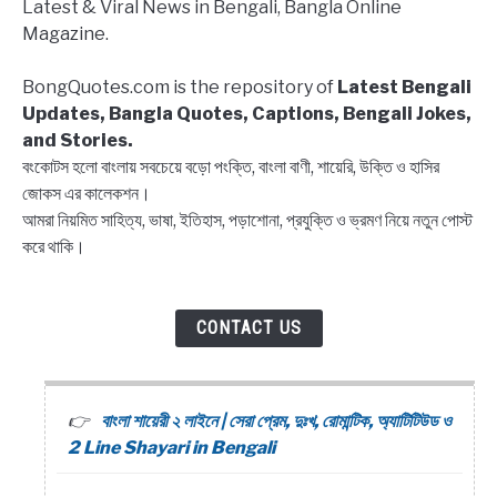
Latest & Viral News in Bengali, Bangla Online
Block
Magazine.
list
Captions,
BongQuotes.com is the repository of
Latest Bengali
Quotes
Updates, Bangla Quotes, Captions, Bengali Jokes,
and Stories.
বংকোটস হলো বাংলায় সবচেয়ে বড়ো পংক্তি, বাংলা বাণী, শায়েরি, উক্তি ও হাসির
জোকস এর কালেকশন।
আমরা নিয়মিত সাহিত্য, ভাষা, ইতিহাস, পড়াশোনা, প্রযুক্তি ও ভ্রমণ নিয়ে নতুন পোস্ট
করে থাকি।
CONTACT US
বাংলা শায়েরী ২ লাইনে | সেরা প্রেম, দুঃখ, রোমান্টিক, অ্যাটিটিউড ও
2 Line Shayari in Bengali