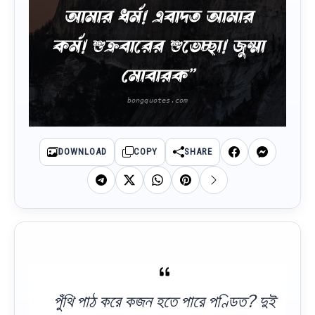
আমার ধর্ম! এবাদত আমার
কর্ম! শুক্রবারের শুভেচ্ছা! জুম্মা
মোবারক”
DOWNLOAD
COPY
SHARE
পুঁথি পাঠ করে কজন হতে পারে পণ্ডিত? দুই