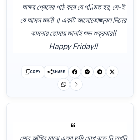
অক্ষর প্রেমের পাঠ করে যে পণ্ডিত হয়, সে-ই
যে আসল জ্ঞানী ॥ একটি আলোকোজ্জ্বল দিনের
কামনায় তোমায় জানাই শুভ শুক্রবার!!
Happy Friday!!
COPY
SHARE
মোর আঁখির মাঝে এসো তুমি,চোখ বুজে নি তখনি