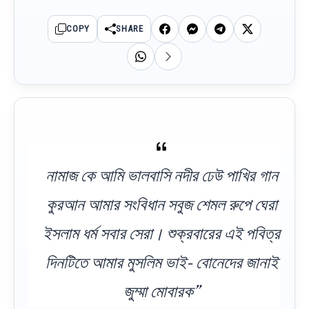
COPY
SHARE
নামাজ কে আমি ভালবাসি নদীর ঢেউ পাখির গান
কুরআন আমার সংবিধান সবুজ শেমল রুপে ঘেরা
ইসলাম ধর্ম সবার সেরা। শুক্রবারের এই পবিত্র
দিনটিতে আমার মুসলিম ভাই- বোনেদের জানাই
জুম্মা মোবারক”