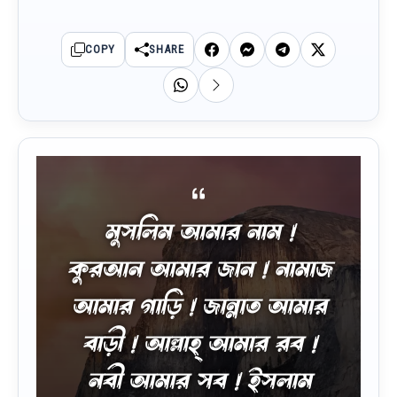
COPY
SHARE
মুসলিম আমার নাম !
কুরআন আমার জান ! নামাজ
আমার গাড়ি ! জান্নাত আমার
বাড়ী ! আল্লাহ্ আমার রব !
নবী আমার সব ! ইসলাম