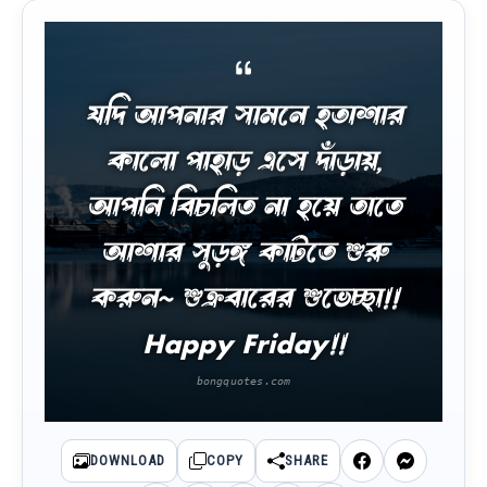
যদি আপনার সামনে হতাশার
কালো পাহাড় এসে দাঁড়ায়,
আপনি বিচলিত না হয়ে তাতে
আশার সুড়ঙ্গ কাটতে শুরু
করুন~ শুক্রবারের শুভেচ্ছা!!
Happy Friday!!
DOWNLOAD
COPY
SHARE