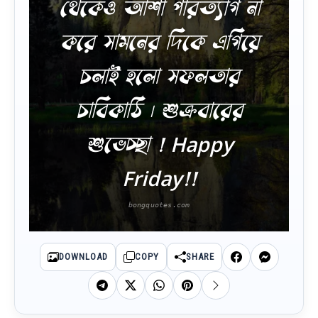
থেকেও আশা পরিত্যাগ না
করে সামনের দিকে এগিয়ে
চলাই হলো সফলতার
চাবিকাঠি । শুক্রবারের
শুভেচ্ছা ! Happy
Friday!!
DOWNLOAD
COPY
SHARE