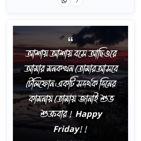
আশায় আশায় বসে আছিওরে
আমার মনকখন তোমারআসবে
টেলিফোন।একটি সদর্থক দিনের
কামনায় তোমায় জানাই শুভ
শুক্রবার ! Happy
Friday!!