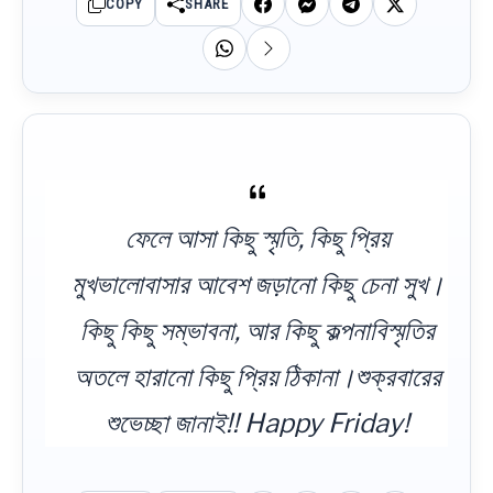
COPY
SHARE
ফেলে আসা কিছু স্মৃতি, কিছু প্রিয়
মুখভালোবাসার আবেশ জড়ানো কিছু চেনা সুখ।
কিছু কিছু সম্ভাবনা, আর কিছু কল্পনাবিস্মৃতির
অতলে হারানো কিছু প্রিয় ঠিকানা।শুক্রবারের
শুভেচ্ছা জানাই!! Happy Friday!