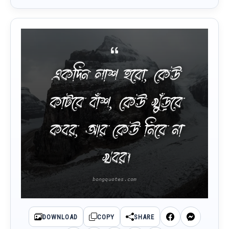
একদিন লাশ হবো, কেউ
কাটবে বাঁশ, কেউ খুঁড়বে
কবর, আর কেউ নিবে না
খবর।
DOWNLOAD
COPY
SHARE