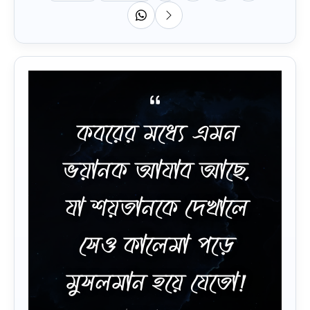
কবরের মধ্যে এমন
ভয়ানক আযাব আছে,
যা শয়তানকে দেখালে
সেও কালেমা পড়ে
মুসলমান হয়ে যেতো!