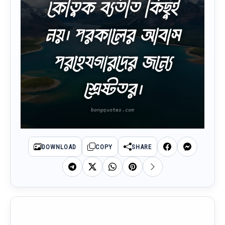
কৌতুক ব্যতীত কিছুই
নয়। পরকালের আবাস
পরহেযগারদের জন্যে
শ্রেষ্টতর।
DOWNLOAD
COPY
SHARE