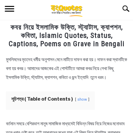
Skip
Searc
to
content
কবর নিয়ে ইসলামিক উক্তি, স্ট্যাটাস, ক্যাপশন,
TECHNOLOGY
কবিতা, Islamic Quotes, Status,
Captions, Poems on Grave in Bengali
HEALTH & LIFESTYLE
মুসলিমদের মৃতদেহ ধর্মীয় অনুশাসন মেনে মাটিতে দাফন করা হয়। দাফন করা স্থানটিকে
in
BIOGRAPHY
Bengali
বলা হয় কবর। আমাদের আজকের এই পোস্টটিতে আমরা কবর নিয়ে লেখা কিছু
Quotes
,
Bengali
ইসলামিক উক্তি, স্ট্যাটাস, ক্যাপশন, কবিতা ও ছন্দ ইত্যাদি তুলে ধরব।
EDUCATIONAL
Status
BENGALI WISHES
সূচিপত্র ( Table of Contents )
show
QUOTES & CAPTIONS
বর্তমান সময়ে বেশিরভাগ মানুষ সামাজিক মাধ্যমেই বিভিন্ন বিষয় নিয়ে নিজের মনোভাব
NEWS
তুলে ধরার চেষ্টা করে, তাই আপনাদের মধ্যে যারা এই বিষয় নিয়ে স্ট্যাটাস, ক্যাপশন,