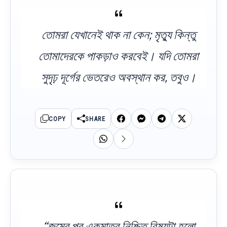
তোমরা যেখানেই থাক না কেন; মৃত্যু কিন্তু
তোমাদেরকে পাকড়াও করবেই। যদি তোমরা
সুদৃঢ় দূর্গের ভেতরেও অবস্থান কর, তবুও।
COPY
SHARE
“জন্মের পর একমাত্র নিশ্চিত বিষয়টা হলো