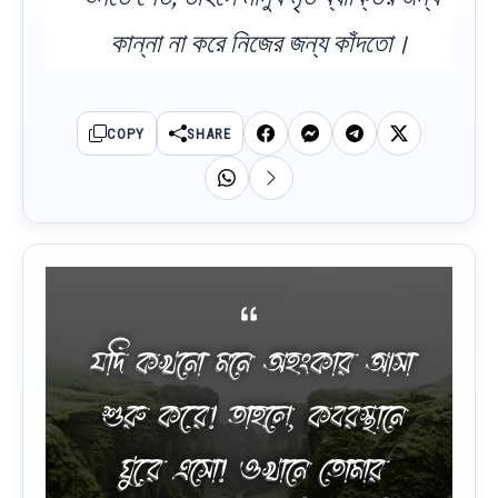
কান্না না করে নিজের জন্য কাঁদতো।
COPY
SHARE
যদি কখনো মনে অহংকার আসা
শুরু করে! তাহলে, কবরস্থানে
ঘুরে এসো! ওখানে তোমার