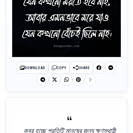
যেন কখনো মরতে হবে নাহ,
আবার এমনভাবে মরে যাও
যেন কখনো বেঁচেই ছিলে নাহ।
DOWNLOAD
COPY
SHARE
কবর হচ্ছে প্রতিটি মানুষের জন্য ক্ষণস্থায়ী