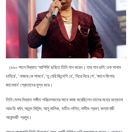
১৯৯০ সালে বিখ্যাত ‘আশিকি’ ছবিতে তিনি গান করেন। তার গান গুলি ‘এক সানাম
চাহিয়ে’, ‘ নাজার কে সামনে’, ‘তু মেরি জিন্দেগি হে’, ‘ধিরে ধিরে সে’, ‘জানে জিগার
জানেমান’ শ্রোতাদের মুগ্ধ করে।
তিনি যেসব বিখ্যাত সঙ্গীত পরিচালকদের সাথে কাজ করেছিলেন তাদের মধ্যে অন্যতম
আর ডি বর্মন, আনন্দ মিলিন্দ, আনু মালিক, যতীন-ললিত, নাদীম-শ্রবণ, কল্যাণজী
আনান্দজী প্রমুখ।