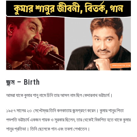
NEWS
BENGALI LYRICS
BENGALI NAMES
BENGALI STORIES
জন্ম – Birth
আমরা যাকে কুমার শানু নামে চিনি তার আসল নাম ছিল কেদারনাথ ভট্টাচার্য।
১৯৫৭ সালের ২৩ সেপ্টেম্বর তিনি কলকাতায় জন্মগ্রহণ করেন। কুমার শানুর পিতা
পশুপতি ভট্টাচার্য একজন গায়ক ও সুরকার ছিলেন, তার থেকেই বিকশিত হতে থাকে কুমার
শানুর প্রতিভা। তিনি ছেলেকে গান এবং তবলা শেখাতেন।