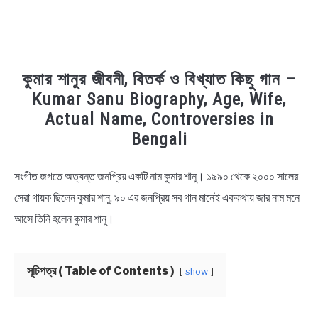
কুমার শানুর জীবনী, বিতর্ক ও বিখ্যাত কিছু গান –
TECHNOLOGY
Kumar Sanu Biography, Age, Wife,
Actual Name, Controversies in
HEALTH & LIFESTYLE
Bengali
BIOGRAPHY
সংগীত জগতে অত্যন্ত জনপ্রিয় একটি নাম কুমার শানু। ১৯৯০ থেকে ২০০০ সালের
in
Biography
সেরা গায়ক ছিলেন কুমার শানু, ৯০ এর জনপ্রিয় সব গান মানেই এককথায় জার নাম মনে
EDUCATIONAL
আসে তিনি হলেন কুমার শানু।
BENGALI WISHES
সূচিপত্র ( Table of Contents )
show
QUOTES & CAPTIONS