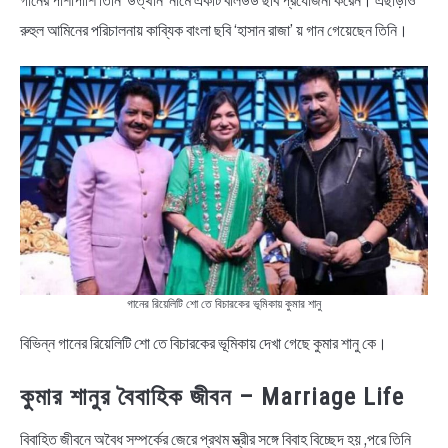
গানের পাশাপাশি তিনি ‘উত্থান’ নামে একটি বলিউড ছবি প্রযোজনা করেন। এছাড়াও
রুহুল আমিনের পরিচালনায় কাব্যিক বাংলা ছবি ‘হাসান রাজা’ য় গান গেয়েছেন তিনি।
গানের রিয়েলিটি শো তে বিচারকের ভূমিকায় কুমার শানু
বিভিন্ন গানের রিয়েলিটি শো তে বিচারকের ভূমিকায় দেখা গেছে কুমার শানু কে।
কুমার শানুর বৈবাহিক জীবন – Marriage Life
বিবাহিত জীবনে অবৈধ সম্পর্কের জেরে প্রথম স্ত্রীর সঙ্গে বিবাহ বিচ্ছেদ হয় ,পরে তিনি