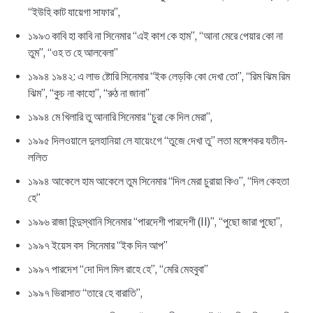
“ইউহি কাট যায়েগা সাফার”,
১৯৯৩ কাবি হা কাবি না সিনেমার “এই কাশ কে হাম”, “আনা মেরে পেয়ার কো না
তুম”, “ওহ ত হে আলবেলা”
১৯৯৪ ১৯৪২: এ লাভ ষ্টোরি সিনেমার “ইক লেড়কি কো দেখা তো”, “রিম ঝিম রিম
ঝিম”, “কুচ না কাহো”, “রুঠ না জানা”
১৯৯৪ মে খিলারি তু আনারি সিনেমার “চুরা কে দিল মেরা”,
১৯৯৫ দিলওয়ালে দুলহানিয়া লে যায়েংগে “তুজে দেখা তু” লতা মঙ্গেশকর যতীন-
ললিত
১৯৯৪ আকেলে হাম আকেলে তুম সিনেমার “দিল মেরা চুরায়া কিও”, “দিল কেহতা
হে”
১৯৯৬ রাজা হিন্দুস্থানি সিনেমার “পারদেশী পারদেশী (II)”, “পুছো জারা পুছো”,
১৯৯৭ ইয়েস বস সিনেমার “ইক দিন আপ”
১৯৯৭ পারদেশ “দো দিল মিল রাহে হে”, “মেরি মেহবুবা”
১৯৯৭ ভিরাসাত “তারে হে বারাতি”,