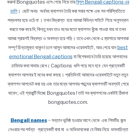
করুন! Bongquotes এসে গেছে নিয়ে তার
বিপুল Bengali captions এর
ডালি
। ছোট অথচ অর্থবহ ক্যাপশন তৈরি করা সবার পক্ষে এবং সব পরিস্থিতিতে
সম্ভবপর হয়ে ওঠে না । তখন বিভ্রান্ত হয়ে আমরা বিভিন্ন সাইটে গিয়ে অনুসন্ধান
করতে শুরু করে দি; কিন্তু যখন তাও মনের মতো ক্যাপশন খুঁজে পাওয়া যায় না তখন
আমরা প্রায়শই বিধ্বস্ত ও অবসন্ন হয়ে পড়ি। তবে এখন থেকে এ ব্যাপারে আপনারা
সম্পূর্ণ চিন্তামুক্ত থাকুন ! চলে আসুন আমাদের ওয়েবসাইটে , আর পেয়ে যান
best
emotional Bengali captions
যা বিশেষভাবে তৈরি হয়েছে আপনাদের
চাহিদার কথা মাথায় রেখে। Captions গুলি পড়ে মনে হবে যেন প্রত্যেকটি
ক্যাপশন আপনার ই মনের কথা বলছে। প্রতিদিনই আমাদের ওয়েবসাইটে নতুন নতুন
ক্যাপশন আপডেট করা হয় এবং তার মধ্যে আপনার পছন্দের ক্যাপশনটি অবশ্যই পেয়ে
যাবেন ; এই গ্যারান্টি দিচ্ছে Bongquotes ! তাই সব ক্যাপশনের একটাই ঠিকানা
bongquotes.com.
Bengali names
~ সন্তান ভূমিষ্ঠ হওয়ার আগে থেকে এবং শিশুটির জন্ম
নেওয়ার পর পর্যন্ত প্রত্যেকটি বাবা মা ও অভিভাবকেরা যে বিষয় নিয়ে ভাবনাচিন্তা