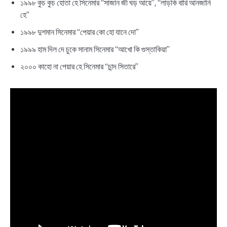
১৯৯৮ কুচ কুচ হোতা হে সিনেমার “সাজান জী ঘড় আয়ে”, “লাড়কি বারি আনজানি
হে”
১৯৯৮ দুশমান সিনেমার “পেয়ার কো হো যানে দো”
১৯৯৯ হাম দিল দে চুকে সানাম সিনেমার “আখো কি গুস্তাকিয়া”
২০০০ কাহো না পেয়ার হে সিনেমার “চান্দ সিতারে”