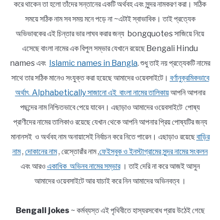
করে থাকেন তা হলো তাঁদের সন্তানের একটি অর্থবহ এবং সুন্দর নামকরণ করা। সঠিক
সময়ে সঠিক নাম সব সময় মনে পড়ে না ~এটাই স্বাভাবিক। তাই প্রত্যেক
অভিভাবকের এই চিন্তার ভার লাঘব করার জন্য bongquotes সাজিয়ে নিয়ে
এসেছে বাংলা নামের এক বিপুল সম্ভার যেখানে রয়েছে Bengali Hindu
names এবং
Islamic names in Bangla
. শুধু তাই নয় প্রত্যেকটি নামের
সাথে তার সঠিক মানেও সংযুক্ত করা হয়েছে আমাদের ওয়েবসাইটে।
বর্ণানুক্রমিকভাবে
অর্থাৎ Alphabetically সাজানো এই বাংলা নামের তালিকায়
আপনি আপনার
পছন্দের নাম নিশ্চিতভাবে পেয়ে যাবেন। এছাড়াও আমাদের ওয়েবসাইটে পোষ্য
প্রাণীদের নামের তালিকাও রয়েছে যেখান থেকে আপনি আপনার প্রিয় পোষ্যটির জন্য
মানানসই ও অর্থবহ নাম অনায়াসেই নির্বাচন করে নিতে পারেন। এছাড়াও রয়েছে
বাড়ির
নাম
,
দোকানের নাম
, রেস্তোরাঁর নাম ,
ফেইসবুক ও ইনস্টাগ্রামের সুন্দর নামের সংকলন
এবং আরও
একাধিক অভিনব নামের সম্ভার
। তাই দেরি না করে আজই আসুন
আমাদের ওয়েবসাইটে আর যাচাই করে নিন আমাদের অভিনবত্ব ।
Bengali jokes
~ কর্মব্যস্ত এই পৃথিবীতে হাস্যরসবোধ প্রায় উঠেই গেছে