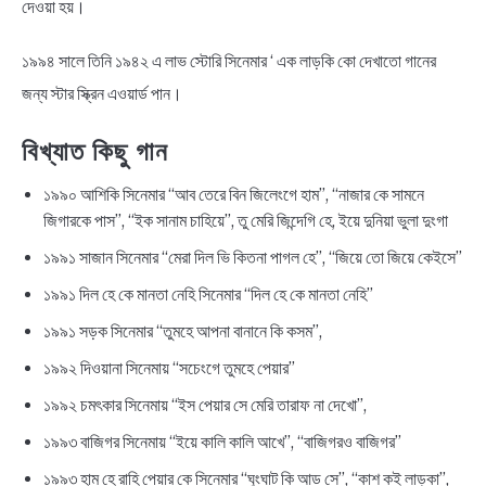
দেওয়া হয়।
১৯৯৪ সালে তিনি ১৯৪২ এ লাভ স্টোরি সিনেমার ‘ এক লাড়কি কো দেখাতো গানের
জন্য স্টার স্ক্রিন এওয়ার্ড পান।
বিখ্যাত কিছু গান
১৯৯০ আশিকি সিনেমার “আব তেরে বিন জিলেংগে হাম”, “নাজার কে সামনে
জিগারকে পাস”, “ইক সানাম চাহিয়ে”, তু মেরি জিন্দেগি হে, ইয়ে দুনিয়া ভুলা দুংগা
১৯৯১ সাজান সিনেমার “মেরা দিল ভি কিতনা পাগল হে”, “জিয়ে তো জিয়ে কেইসে”
১৯৯১ দিল হে কে মানতা নেহি সিনেমার “দিল হে কে মানতা নেহি”
১৯৯১ সড়ক সিনেমার “তুমহে আপনা বানানে কি কসম”,
১৯৯২ দিওয়ানা সিনেমায় “সচেংগে তুমহে পেয়ার”
১৯৯২ চমৎকার সিনেমায় “ইস পেয়ার সে মেরি তারাফ না দেখো”,
১৯৯৩ বাজিগর সিনেমায় “ইয়ে কালি কালি আখে”, “বাজিগরও বাজিগর”
১৯৯৩ হাম হে রাহি পেয়ার কে সিনেমার “ঘুংঘাট কি আড সে”, “কাশ কই লাড়কা”,