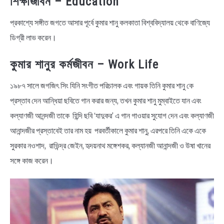
শিক্ষাজীবন – Education
প্রকাশ্যে সঙ্গীত জগতে আসার পূর্বে কুমার শানু কলকাতা বিশ্ববিদ্যালয় থেকে বাণিজ্যে
ডিগ্রী লাভ করেন।
কুমার শানুর কর্মজীবন – Work Life
১৯৮৭ সালে জগজিৎ সিং যিনি সংগীত পরিচালক এবং গায়ক তিনি কুমার শানু কে
প্রস্তাব দেন আন্ধিয়া ছবিতে গান করার জন্য, তখন কুমার শানু মুম্বাইতে যান এবং
কল্যাণজী আনন্দজী তাকে হিন্দি ছবি ‘যাদুকর’ এ গান গাওয়ার সুযোগ দেন এবং কল্যাণজী
আনান্দজীর প্রস্তাবেই তার নাম হয় পরবর্তীকালে কুমার শানু, এরপরে তিনি একে একে
সুরকার নওশাদ, রাভিন্দ্র জেইন, হৃদয়নাথ মঙ্গেশকর, কল্যানজী আনান্দজী ও উষা খানের
সঙ্গে কাজ করেন।