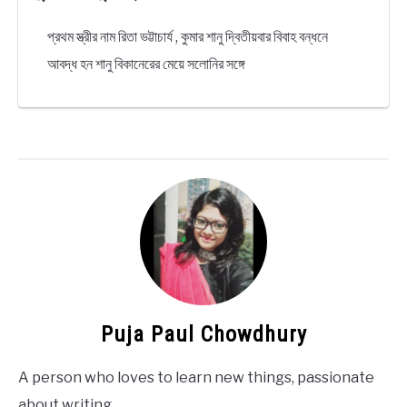
প্রথম স্ত্রীর নাম রিতা ভট্টাচার্য , কুমার শানু দ্বিতীয়বার বিবাহ বন্ধনে
আবদ্ধ হন শানু বিকানেরের মেয়ে সলোনির সঙ্গে
Puja Paul Chowdhury
A person who loves to learn new things, passionate
about writing.