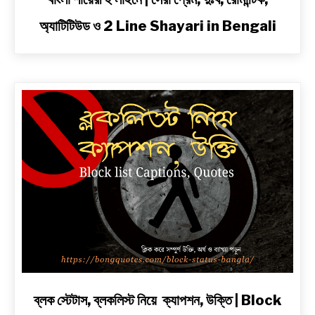
to
অ্যাটিটিউড ও 2 Line Shayari in Bengali
বাংলা
শায়েরী
২
লাইনে
|
সেরা
প্রেম,
দুঃখ,
রোমান্টিক,
অ্যাটিটিউড
ও
2
Line
Shayari
in
Bengali
link
ব্লক স্টেটাস, ব্লকলিস্ট নিয়ে ক্যাপশন, উক্তি | Block
to