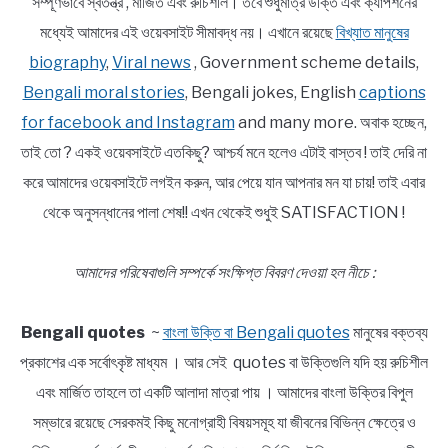
সম্পূর্ণভাবে স্বতন্ত্র , মার্জিত এবং রুচিশীল। তবে শুধুমাত্র উক্তি এবং ক্যাপশনের
মধ্যেই আমাদের এই ওয়েবসাইট সীমাবদ্ধ নয়। এখানে রয়েছে
বিখ্যাত মানুষের
biography
,
Viral news
, Government scheme details,
Bengali moral stories
, Bengali jokes, English
captions
for facebook and Instagram
and many more. অবাক হচ্ছেন,
তাই তো ? একই ওয়েবসাইটে এতকিছু? আশ্চর্য মনে হলেও এটাই বাস্তব ! তাই দেরি না
করে আমাদের ওয়েবসাইটে লগইন করুন, আর পেয়ে যান আপনার মন যা চায়! তাই এবার
থেকে অনুসন্ধানের পালা শেষ!! এখন থেকেই শুধুই SATISFACTION !
আমাদের পরিষেবাগুলি সম্পর্কে সংক্ষিপ্ত বিবরণ দেওয়া হল নীচে :
Bengali quotes
~
বাংলা উক্তি বা Bengali quotes
মানুষের বক্তব্য
প্রকাশের এক সর্বোৎকৃষ্ট মাধ্যম । আর সেই quotes বা উক্তিগুলি যদি হয় রুচিশীল
এবং মার্জিত তাহলে তা একটি আলাদা মাত্রা পায় । আমাদের বাংলা উক্তির বিপুল
সম্ভারে রয়েছে সেরকমই কিছু মনোগ্রাহী বিষয়সমূহ যা জীবনের বিভিন্ন ক্ষেত্রে ও