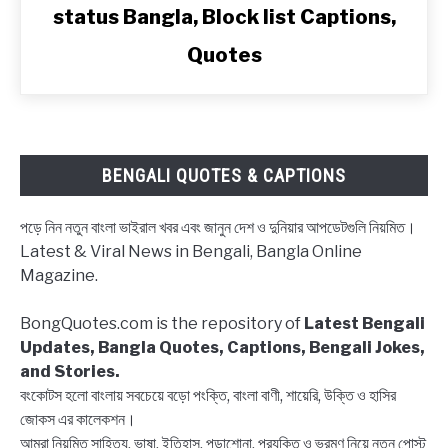
status Bangla, Block list Captions,
ব্লক
স্টেটাস,
Quotes
ব্লকলিস্ট
নিয়ে
ক্যাপশন,
উক্তি
|
BENGALI QUOTES & CAPTIONS
Block
status
পড়ে নিন নতুন বাংলা ভাইরাল খবর এবং জানুন দেশ ও দুনিয়ার আপডেটগুলি নিয়মিত।
Bangla,
Latest & Viral News in Bengali, Bangla Online
Block
Magazine.
list
Captions,
BongQuotes.com is the repository of
Latest Bengali
Quotes
Updates, Bangla Quotes, Captions, Bengali Jokes,
and Stories.
বংকোটস হলো বাংলায় সবচেয়ে বড়ো পংক্তি, বাংলা বাণী, শায়েরি, উক্তি ও হাসির
জোকস এর কালেকশন।
আমরা নিয়মিত সাহিত্য, ভাষা, ইতিহাস, পড়াশোনা, প্রযুক্তি ও ভ্রমণ নিয়ে নতুন পোস্ট