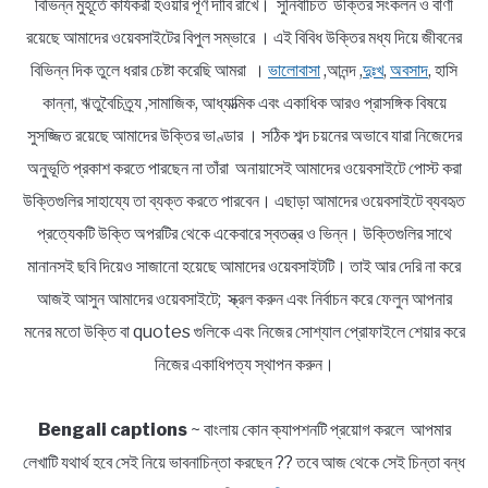
বিভিন্ন মুহূর্তে কার্যকরী হওয়ার পূর্ণ দাবি রাখে। সুনির্বাচিত উক্তির সংকলন ও বাণী
রয়েছে আমাদের ওয়েবসাইটের বিপুল সম্ভারে । এই বিবিধ উক্তির মধ্য দিয়ে জীবনের
বিভিন্ন দিক তুলে ধরার চেষ্টা করেছি আমরা ।
ভালোবাসা
,আনন্দ ,
দুঃখ
,
অবসাদ
, হাসি
কান্না, ঋতুবৈচিত্র্য ,সামাজিক, আধ্যাত্মিক এবং একাধিক আরও প্রাসঙ্গিক বিষয়ে
সুসজ্জিত রয়েছে আমাদের উক্তির ভাণ্ডার । সঠিক শব্দ চয়নের অভাবে যারা নিজেদের
অনুভূতি প্রকাশ করতে পারছেন না তাঁরা অনায়াসেই আমাদের ওয়েবসাইটে পোস্ট করা
উক্তিগুলির সাহায্যে তা ব্যক্ত করতে পারবেন। এছাড়া আমাদের ওয়েবসাইটে ব্যবহৃত
প্রত্যেকটি উক্তি অপরটির থেকে একেবারে স্বতন্ত্র ও ভিন্ন। উক্তিগুলির সাথে
মানানসই ছবি দিয়েও সাজানো হয়েছে আমাদের ওয়েবসাইটটি। তাই আর দেরি না করে
আজই আসুন আমাদের ওয়েবসাইটে; স্ক্রল করুন এবং নির্বাচন করে ফেলুন আপনার
মনের মতো উক্তি বা quotes গুলিকে এবং নিজের সোশ্যাল প্রোফাইলে শেয়ার করে
নিজের একাধিপত্য স্থাপন করুন।
Bengali captions
~ বাংলায় কোন ক্যাপশনটি প্রয়োগ করলে আপমার
লেখাটি যথার্থ হবে সেই নিয়ে ভাবনাচিন্তা করছেন ?? তবে আজ থেকে সেই চিন্তা বন্ধ