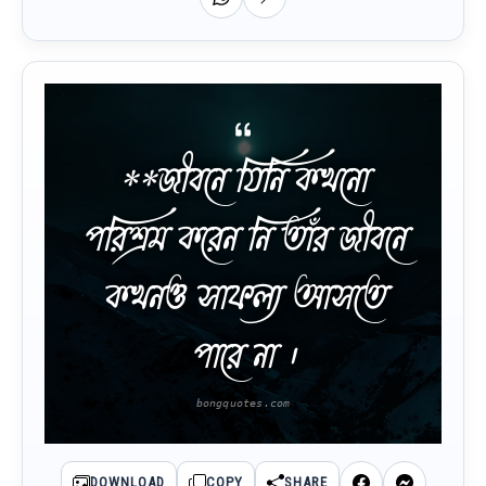
**জীবনে যিনি কখনো
পরিশ্রম করেন নি তাঁর জীবনে
কখনও সাফল্য আসতে
পারে না ।
DOWNLOAD
COPY
SHARE