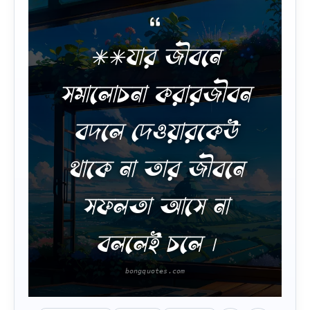
**যার জীবনে
সমালোচনা করারজীবন
বদলে দেওয়ারকেউ
থাকে না তার জীবনে
সফলতা আসে না
বললেই চলে ।