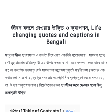
জীবন বদলে দেওয়ার উক্তি ও ক্যাপশন, Life
TECHNOLOGY
changing quotes and captions in
Bengali
HEALTH & LIFESTYLE
মানুষের
জীবন
হল সাফল্য ও ব্যর্থতা দিয়ে বোনা এক বিনি সুতোর মালা। সাফল্য হচ্ছে
in
BIOGRAPHY
Bengali
সেই মুহুর্তের নাম যা চিরস্থায়ী হয়ে থাকার ক্ষমতা রাখে। তবে সফলতা সহজ ভাবে আসে
Quotes
,
Bengali
না ; বহু প্রচেষ্টার পর মানুষ সেই সাফল্যের আনন্দময় মুহূর্তের সম্মুখীন হয়।অতএব এক
EDUCATIONAL
Status
কথায় বলা যেতে পারে , ব্যক্তি যখন তার আত্মপ্রতিষ্ঠার স্বপ্ন পূরণ করতে সক্ষম হয় ;
BENGALI WISHES
তা~ই হল প্রকৃত সফলতা। নিচে উল্লেখ করা হল
জীবন বদলে দেওয়ার মতো কিছু
মনোগ্রাহী উক্তি
QUOTES & CAPTIONS
সূচিপত্র ( Table of Contents )
show