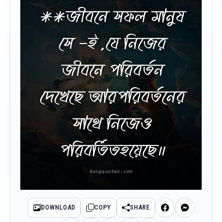
**জীবনে সফল মানুষ
সে -ই ,যে নিজের
জীবনে পরিবর্তন
দেখেছে আরপরিবর্তনের
সাথে নিজেও
পরিবর্তিতহয়েছে॥
DOWNLOAD
COPY
SHARE