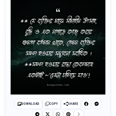
** যে ব্যক্তির মাঝে সীমাহীন উ‌ৎসাহ,
বুদ্ধি ও এক নাগাড়ে কাজ করার
ক্ষমতা বর্তমান থাকে, তেমন ব্যক্তির
সফল হওয়ার সম্ভাবনা সর্বাধিক ।
**সফল হওয়ার রাস্তা কেবলমাত্র
একটাই ~’চেষ্টা চালিয়ে যাও’!
DOWNLOAD
COPY
SHARE