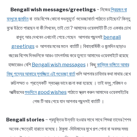
Bengali wish messages/greetings
~ নিজের
প্রিয়জন বা
বন্ধুকে জন্মদিন
বা তার বিশেষ কোনো শুভমুহূর্তে শুভেচ্ছাবার্তা পাঠাতে চাইছেন? কিন্তু
বুঝে উঠতে পারছেন না কী লিখবেন, তাই তো ? আমাদের ওয়েবসাইট টি তে একবার চোখ
রাখুন; আর দেখবেন এখানেই পেয়ে গেছেন আপনার পছন্দসই
bengali
greetings
ও আপনার মনের মতন বার্তাটি। বিবাহবার্ষিকী ও জন্মদিন ছাড়াও
বছরের বিশেষ দিনগুলিকে আরও তাৎপর্যময় করে তুলতে আমাদের ওয়েবসাইটে রয়েছে
হাজারেরও বেশি
Bengali wish messages
। কিছু
কাব্যিক ভঙ্গিতে আবার
কিছু গদ্যের আকারে সুসজ্জিত এই শুভেচ্ছা বার্তা
গুলি আপনার চাহিদার কথা মাথায় রেখে
রুচিসম্মত ও প্রত্যেকটি স্বতন্ত্র ভাবে রচনা করা হয়েছে । তাই বন্ধু ,পরিজন ও
আত্মীয়দের
শুভদিনে good wishes
পাঠাতে স্ক্রল করুন আমাদের ওয়েবসাইটের
পেজ টি আর পেয়ে যান আপনার পছন্দসই বার্তাটি ।
Bengali stories
~ প্রযুক্তির উন্নতি হওয়ার সাথে সাথে শিশুরা তাদের শৈশব
অনেক ক্ষেত্রেই হারাতে বসেছে। ঠাকুমা -দিদিমাদের মুখে গল্প শোনা বা অবসর সময়