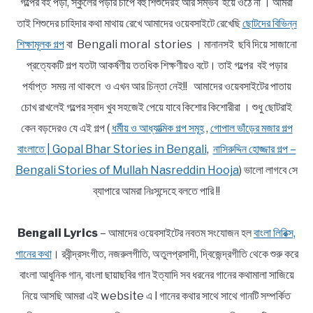
গল্পের বই পড়া, স্কুলের পড়ার চাপে বহু শিশুদেরই আর সম্ভব হয়ে ওঠে না । আমরা
তাই শিশুদের চাহিদার কথা মাথায় রেখে আমাদের ওয়েবসাইটে রেখেছি
ছোটদের বিভিন্ন
শিক্ষামূলক গল্প
বা Bengali moral stories । মানানসই ছবি দিয়ে সাজানো
প্রত্যেকটি গল্প যতটা আকর্ষণীয় ততধিক শিক্ষণীয়ও বটে। তাই গল্পের বই পড়ার
পর্যাপ্ত সময় না থাকলে ও এখন আর চিন্তা নেই!! আমাদের ওয়েবসাইটের পাতায়
চোখ রাখলেই গল্পের স্বাদ খুব সহজেই পেয়ে যাবে কিশোর কিশোরীরা । শুধু ছোটরাই
কেন বড়দেরও যে এই গল্প (
ধর্মীয় ও আধ্যাত্মিক গল্প সমূহ
,
গোপাল ভাঁড়ের মজার গল্প
বাংলাতে | Gopal Bhar Stories in Bengali
,
নাসিরুদ্দিন হোজ্জার গল্প –
Bengali Stories of Mullah Nasreddin Hooja
) ভালো লাগবে সে
ব্যাপারে আমরা নিঃসন্দেহে বলতে পারি !!
Bengali Lyrics
– আমাদের ওয়েবসাইটের নবতম সংযোজন হল
বাংলা লিরিক্স,
গানের কথা
। রবীন্দ্রসংগীত, নজরুলগীতি, অতুলপ্রসাদী, দ্বিজেন্দ্রগীতি থেকে শুরু করে
বাংলা আধুনিক গান, বাংলা ছায়াছবির গান ইত্যাদি সব ধরনের গানের কথামালা সাজিয়ে
নিয়ে আসছি আমরা এই website এ l গানের কথার সাথে সাথে গানটি সম্পর্কিত