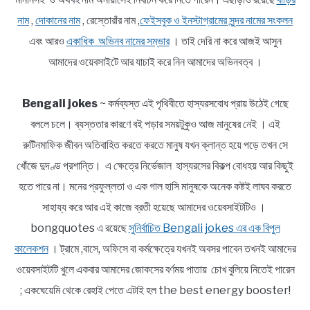
নাম
,
দোকানের নাম
, রেস্তোরাঁর নাম ,
ফেইসবুক ও ইনস্টাগ্রামের সুন্দর নামের সংকলন
এবং আরও
একাধিক অভিনব নামের সম্ভার
। তাই দেরি না করে আজই আসুন
আমাদের ওয়েবসাইটে আর যাচাই করে নিন আমাদের অভিনবত্ব ।
Bengali jokes
~ কর্মব্যস্ত এই পৃথিবীতে হাস্যরসবোধ প্রায় উঠেই গেছে
বললে চলে। ব্যস্ততার কারণে বই পড়ার সময়টুকুও আজ মানুষের নেই । এই
রুটিনমাফিক জীবন অতিবাহিত করতে করতে মানুষ যখন ক্লান্ত হয়ে পড়ে তখন সে
খোঁজে দুদণ্ড প্রশান্তি। এ ক্ষেত্রে নির্ভেজাল হাস্যরসের বিকল্প বোধহয় আর কিছুই
হতে পারে না। মনের প্রফুল্লতা ও এক গাল হাসি মানুষকে অনেক কষ্টই লাঘব করতে
সাহায্য করে আর এই কাজে ব্রতী হয়েছে আমাদের ওয়েবসাইটটিও ।
bongquotes এ রয়েছে
সুনির্বাচিত Bengali jokes এর এক বিপুল
কালেকশন
। ট্রামে ,বাসে, অফিসে বা কর্মক্ষেত্রে যখনই অবসর পাবেন তখনই আমাদের
ওয়েবসাইটটি খুলে একবার আমাদের জোকসের বর্ণময় পাতায় চোখ বুলিয়ে নিতেই পারেন
; একঘেয়েমি থেকে রেহাই পেতে এটাই হল the best energy booster!