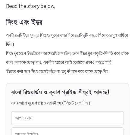
NEWS
Read the story below,
BENGALI LYRICS
সিংহ এবং ইঁদুর
একটা ছোট ইঁদুর ঘুমন্ত সিংহের মুখের ওপর দিয়ে ছোটাছুটি করতে গিয়ে তার ঘুম ভাঙিয়ে
BENGALI NAMES
দিল।
BENGALI STORIES
সিংহ খুব রেগে ইঁদুরটাকে ধরে মেরেই ফেলছিল, তখন ইঁদুর খুব কাকুতি-মিনতি করে তাকে
বলল, আমাকে ছেড়ে দাও, একদিন হয়তো আমি তোমাকে রক্ষাও করতে পারি।
ইঁদুরের কথা শুনে সিংহ হেসেই বাঁচে না, তবু কী মনে করে তাকে ছেড়ে দিল।
বাংলা রিওয়ার্ডস ও ক্যাশ প্রাইজ শীঘ্রই আসছে!
সবার আগে সুযোগ পেতে এখনই ওয়েটলিস্টে যোগ দিন।