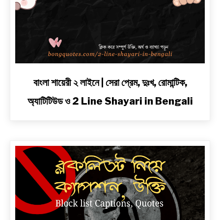
link
বাংলা শায়েরী ২ লাইনে | সেরা প্রেম, দুঃখ, রোমান্টিক,
to
অ্যাটিটিউড ও 2 Line Shayari in Bengali
বাংলা
শায়েরী
২
লাইনে
|
সেরা
প্রেম,
দুঃখ,
রোমান্টিক,
অ্যাটিটিউড
ও