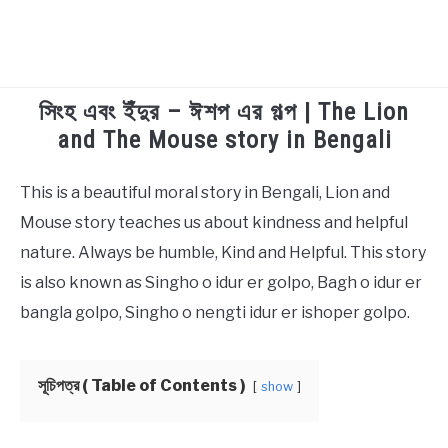
সিংহ এবং ইঁদুর – ঈশপ এর গল্প | The Lion
TECHNOLOGY
and The Mouse story in Bengali
HEALTH & LIFESTYLE
This is a beautiful moral story in Bengali, Lion and
in
Bengali
Mouse story teaches us about kindness and helpful
BIOGRAPHY
Stories
nature. Always be humble, Kind and Helpful. This story
EDUCATIONAL
is also known as Singho o idur er golpo, Bagh o idur er
bangla golpo, Singho o nengti idur er ishoper golpo.
BENGALI WISHES
সূচিপত্র ( Table of Contents )
show
QUOTES & CAPTIONS