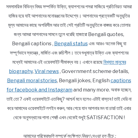
সমসাময়িক বিভিন্ন বিষয় সম্পর্কিত উক্তি, ক্যাপশনের পসরা সাজিয়ে প্রতিনিয়ত আমরা
হাজির হয়ে যাই আপনাদের মনোরঞ্জনের উদ্দেশ্যে। আপনাদের প্রত্যেকটি অনুভূতির
মূল্য আমাদের কাছে অপরিসীম আর তাই সেই প্রতিটি অনুভূতিকে বাঙ্ময় করে তোলার
জন্য আমরা আপনাদের সামনে তুলে ধরেছি হাজারো Bengali quotes,
Bengali captions ,
Bengali status
এবং আরও অনেক কিছু যা
সম্পূর্ণভাবে স্বতন্ত্র , মার্জিত এবং রুচিশীল। তবে শুধুমাত্র উক্তি এবং ক্যাপশনের
মধ্যেই আমাদের এই ওয়েবসাইট সীমাবদ্ধ নয়। এখানে রয়েছে
বিখ্যাত মানুষের
biography
,
Viral news
, Government scheme details,
Bengali moral stories
, Bengali jokes, English
captions
for facebook and Instagram
and many more. অবাক হচ্ছেন,
তাই তো ? একই ওয়েবসাইটে এতকিছু? আশ্চর্য মনে হলেও এটাই বাস্তব ! তাই দেরি না
করে আমাদের ওয়েবসাইটে লগইন করুন, আর পেয়ে যান আপনার মন যা চায়! তাই এবার
থেকে অনুসন্ধানের পালা শেষ!! এখন থেকেই শুধুই SATISFACTION !
আমাদের পরিষেবাগুলি সম্পর্কে সংক্ষিপ্ত বিবরণ দেওয়া হল নীচে :