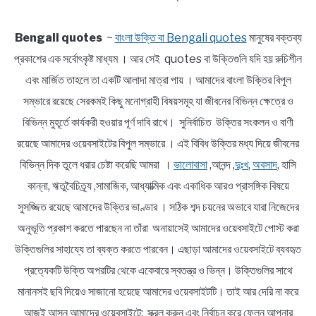
Bengali quotes
~
বাংলা উক্তি বা Bengali quotes
মানুষের বক্তব্য
প্রকাশের এক সর্বোৎকৃষ্ট মাধ্যম । আর সেই quotes বা উক্তিগুলি যদি হয় রুচিশীল
এবং মার্জিত তাহলে তা একটি আলাদা মাত্রা পায় । আমাদের বাংলা উক্তির বিপুল
সম্ভারে রয়েছে সেরকমই কিছু মনোগ্রাহী বিষয়সমূহ যা জীবনের বিভিন্ন ক্ষেত্রে ও
বিভিন্ন মুহূর্তে কার্যকরী হওয়ার পূর্ণ দাবি রাখে। সুনির্বাচিত উক্তির সংকলন ও বাণী
রয়েছে আমাদের ওয়েবসাইটের বিপুল সম্ভারে । এই বিবিধ উক্তির মধ্য দিয়ে জীবনের
বিভিন্ন দিক তুলে ধরার চেষ্টা করেছি আমরা ।
ভালোবাসা
,আনন্দ ,
দুঃখ
,
অবসাদ
, হাসি
কান্না, ঋতুবৈচিত্র্য ,সামাজিক, আধ্যাত্মিক এবং একাধিক আরও প্রাসঙ্গিক বিষয়ে
সুসজ্জিত রয়েছে আমাদের উক্তির ভাণ্ডার । সঠিক শব্দ চয়নের অভাবে যারা নিজেদের
অনুভূতি প্রকাশ করতে পারছেন না তাঁরা অনায়াসেই আমাদের ওয়েবসাইটে পোস্ট করা
উক্তিগুলির সাহায্যে তা ব্যক্ত করতে পারবেন। এছাড়া আমাদের ওয়েবসাইটে ব্যবহৃত
প্রত্যেকটি উক্তি অপরটির থেকে একেবারে স্বতন্ত্র ও ভিন্ন। উক্তিগুলির সাথে
মানানসই ছবি দিয়েও সাজানো হয়েছে আমাদের ওয়েবসাইটটি। তাই আর দেরি না করে
আজই আসুন আমাদের ওয়েবসাইটে; স্ক্রল করুন এবং নির্বাচন করে ফেলুন আপনার