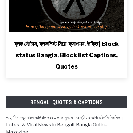
2
Line
Shayari
in
Bengali
link
ব্লক স্টেটাস, ব্লকলিস্ট নিয়ে ক্যাপশন, উক্তি | Block
to
status Bangla, Block list Captions,
ব্লক
স্টেটাস,
Quotes
ব্লকলিস্ট
নিয়ে
ক্যাপশন,
উক্তি
|
BENGALI QUOTES & CAPTIONS
Block
status
পড়ে নিন নতুন বাংলা ভাইরাল খবর এবং জানুন দেশ ও দুনিয়ার আপডেটগুলি নিয়মিত।
Bangla,
Latest & Viral News in Bengali, Bangla Online
Block
Magazine.