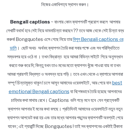
নিজের একাধিপত্য স্থাপন করুন।
Bengali captions
~ বাংলায় কোন ক্যাপশনটি প্রয়োগ করলে আপমার
লেখাটি যথার্থ হবে সেই নিয়ে ভাবনাচিন্তা করছেন ?? তবে আজ থেকে সেই চিন্তা বন্ধ
করুন! Bongquotes এসে গেছে নিয়ে তার
বিপুল Bengali captions এর
ডালি
। ছোট অথচ অর্থবহ ক্যাপশন তৈরি করা সবার পক্ষে এবং সব পরিস্থিতিতে
সম্ভবপর হয়ে ওঠে না । তখন বিভ্রান্ত হয়ে আমরা বিভিন্ন সাইটে গিয়ে অনুসন্ধান
করতে শুরু করে দি; কিন্তু যখন তাও মনের মতো ক্যাপশন খুঁজে পাওয়া যায় না তখন
আমরা প্রায়শই বিধ্বস্ত ও অবসন্ন হয়ে পড়ি। তবে এখন থেকে এ ব্যাপারে আপনারা
সম্পূর্ণ চিন্তামুক্ত থাকুন ! চলে আসুন আমাদের ওয়েবসাইটে , আর পেয়ে যান
best
emotional Bengali captions
যা বিশেষভাবে তৈরি হয়েছে আপনাদের
চাহিদার কথা মাথায় রেখে। Captions গুলি পড়ে মনে হবে যেন প্রত্যেকটি
ক্যাপশন আপনার ই মনের কথা বলছে। প্রতিদিনই আমাদের ওয়েবসাইটে নতুন নতুন
ক্যাপশন আপডেট করা হয় এবং তার মধ্যে আপনার পছন্দের ক্যাপশনটি অবশ্যই পেয়ে
যাবেন ; এই গ্যারান্টি দিচ্ছে Bongquotes ! তাই সব ক্যাপশনের একটাই ঠিকানা