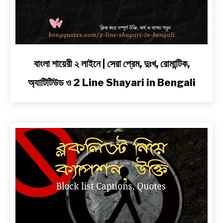
link
বাংলা শায়েরী ২ লাইনে | সেরা প্রেম, দুঃখ, রোমান্টিক,
to
অ্যাটিটিউড ও 2 Line Shayari in Bengali
বাংলা
শায়েরী
২
লাইনে
|
সেরা
প্রেম,
দুঃখ,
রোমান্টিক,
অ্যাটিটিউড
ও
2