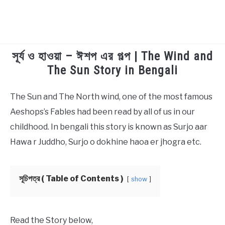
সূর্য ও হাওয়া – ঈশপ এর গল্প | The Wind and
TECHNOLOGY
The Sun Story in Bengali
HEALTH & LIFESTYLE
The Sun and The North wind, one of the most famous
in
Bengali
Aeshops’s Fables had been read by all of us in our
BIOGRAPHY
Stories
childhood. In bengali this story is known as Surjo aar
EDUCATIONAL
Hawa r Juddho, Surjo o dokhine haoa er jhogra etc.
BENGALI WISHES
সূচিপত্র ( Table of Contents )
show
QUOTES & CAPTIONS
Read the Story below,