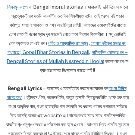
শিক্ষামূলক গল্প
বা Bengali moral stories । মানানসই ছবি দিয়ে সাজানো
প্রত্যেকটি গল্প যতটা আকর্ষণীয় ততধিক শিক্ষণীয়ও বটে। তাই গল্পের বই পড়ার
পর্যাপ্ত সময় না থাকলে ও এখন আর চিন্তা নেই!! আমাদের ওয়েবসাইটের পাতায়
চোখ রাখলেই গল্পের স্বাদ খুব সহজেই পেয়ে যাবে কিশোর কিশোরীরা । শুধু ছোটরাই
কেন বড়দেরও যে এই গল্প (
ধর্মীয় ও আধ্যাত্মিক গল্প সমূহ
,
গোপাল ভাঁড়ের মজার গল্প
বাংলাতে | Gopal Bhar Stories in Bengali
,
নাসিরুদ্দিন হোজ্জার গল্প –
Bengali Stories of Mullah Nasreddin Hooja
) ভালো লাগবে সে
ব্যাপারে আমরা নিঃসন্দেহে বলতে পারি !!
Bengali Lyrics
– আমাদের ওয়েবসাইটের নবতম সংযোজন হল
বাংলা লিরিক্স,
গানের কথা
। রবীন্দ্রসংগীত, নজরুলগীতি, অতুলপ্রসাদী, দ্বিজেন্দ্রগীতি থেকে শুরু করে
বাংলা আধুনিক গান, বাংলা ছায়াছবির গান ইত্যাদি সব ধরনের গানের কথামালা সাজিয়ে
নিয়ে আসছি আমরা এই website এ l গানের কথার সাথে সাথে গানটি সম্পর্কিত
যাবতীয় পুঙ্খানুপুঙ্খ তথ্য ও পরিবেশন করা হবে এখানে। আপনার প্রিয় গানটির সুর মনে
পড়ছেনা? চিন্তা করবেন না ! এখানেই পেয়ে যাবেন গানটির ইউটিউব লিংকও । বাংলা