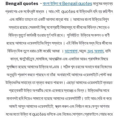
Bengali quotes
~
বাংলা উক্তি বা Bengali quotes
মানুষের বক্তব্য
প্রকাশের এক সর্বোৎকৃষ্ট মাধ্যম । আর সেই quotes বা উক্তিগুলি যদি হয় রুচিশীল
এবং মার্জিত তাহলে তা একটি আলাদা মাত্রা পায় । আমাদের বাংলা উক্তির বিপুল
সম্ভারে রয়েছে সেরকমই কিছু মনোগ্রাহী বিষয়সমূহ যা জীবনের বিভিন্ন ক্ষেত্রে ও
বিভিন্ন মুহূর্তে কার্যকরী হওয়ার পূর্ণ দাবি রাখে। সুনির্বাচিত উক্তির সংকলন ও বাণী
রয়েছে আমাদের ওয়েবসাইটের বিপুল সম্ভারে । এই বিবিধ উক্তির মধ্য দিয়ে জীবনের
বিভিন্ন দিক তুলে ধরার চেষ্টা করেছি আমরা ।
ভালোবাসা
,আনন্দ ,
দুঃখ
,
অবসাদ
, হাসি
কান্না, ঋতুবৈচিত্র্য ,সামাজিক, আধ্যাত্মিক এবং একাধিক আরও প্রাসঙ্গিক বিষয়ে
সুসজ্জিত রয়েছে আমাদের উক্তির ভাণ্ডার । সঠিক শব্দ চয়নের অভাবে যারা নিজেদের
অনুভূতি প্রকাশ করতে পারছেন না তাঁরা অনায়াসেই আমাদের ওয়েবসাইটে পোস্ট করা
উক্তিগুলির সাহায্যে তা ব্যক্ত করতে পারবেন। এছাড়া আমাদের ওয়েবসাইটে ব্যবহৃত
প্রত্যেকটি উক্তি অপরটির থেকে একেবারে স্বতন্ত্র ও ভিন্ন। উক্তিগুলির সাথে
মানানসই ছবি দিয়েও সাজানো হয়েছে আমাদের ওয়েবসাইটটি। তাই আর দেরি না করে
আজই আসুন আমাদের ওয়েবসাইটে; স্ক্রল করুন এবং নির্বাচন করে ফেলুন আপনার
মনের মতো উক্তি বা quotes গুলিকে এবং নিজের সোশ্যাল প্রোফাইলে শেয়ার করে