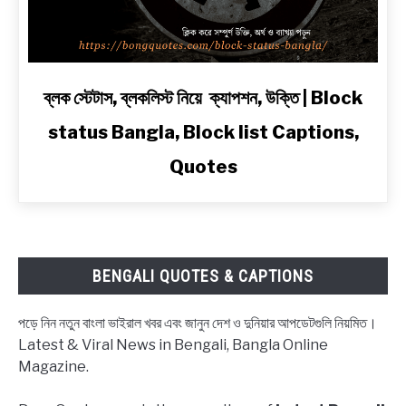
Line
Shayari
in
Bengali
link
ব্লক স্টেটাস, ব্লকলিস্ট নিয়ে ক্যাপশন, উক্তি | Block
to
status Bangla, Block list Captions,
ব্লক
স্টেটাস,
Quotes
ব্লকলিস্ট
নিয়ে
ক্যাপশন,
উক্তি
|
BENGALI QUOTES & CAPTIONS
Block
status
পড়ে নিন নতুন বাংলা ভাইরাল খবর এবং জানুন দেশ ও দুনিয়ার আপডেটগুলি নিয়মিত।
Bangla,
Latest & Viral News in Bengali, Bangla Online
Block
Magazine.
list
Captions,