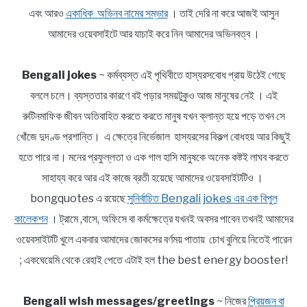
এবং আরও
একাধিক অভিনব নামের সম্ভার
। তাই দেরি না করে আজই আসুন
আমাদের ওয়েবসাইটে আর যাচাই করে নিন আমাদের অভিনবত্ব ।
Bengali jokes
~ কর্মব্যস্ত এই পৃথিবীতে হাস্যরসবোধ প্রায় উঠেই গেছে
বললে চলে। ব্যস্ততার কারণে বই পড়ার সময়টুকুও আজ মানুষের নেই । এই
রুটিনমাফিক জীবন অতিবাহিত করতে করতে মানুষ যখন ক্লান্ত হয়ে পড়ে তখন সে
খোঁজে দুদণ্ড প্রশান্তি। এ ক্ষেত্রে নির্ভেজাল হাস্যরসের বিকল্প বোধহয় আর কিছুই
হতে পারে না। মনের প্রফুল্লতা ও এক গাল হাসি মানুষকে অনেক কষ্টই লাঘব করতে
সাহায্য করে আর এই কাজে ব্রতী হয়েছে আমাদের ওয়েবসাইটটিও ।
bongquotes এ রয়েছে
সুনির্বাচিত Bengali jokes এর এক বিপুল
কালেকশন
। ট্রামে ,বাসে, অফিসে বা কর্মক্ষেত্রে যখনই অবসর পাবেন তখনই আমাদের
ওয়েবসাইটটি খুলে একবার আমাদের জোকসের বর্ণময় পাতায় চোখ বুলিয়ে নিতেই পারেন
; একঘেয়েমি থেকে রেহাই পেতে এটাই হল the best energy booster!
Bengali wish messages/greetings
~ নিজের
প্রিয়জন বা