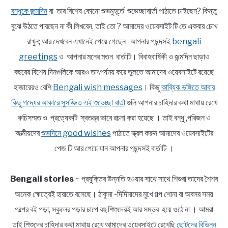
বন্ধুকে জন্মদিন
বা তার বিশেষ কোনো শুভমুহূর্তে শুভেচ্ছাবার্তা পাঠাতে চাইছেন? কিন্তু
বুঝে উঠতে পারছেন না কী লিখবেন, তাই তো ? আমাদের ওয়েবসাইট টি তে একবার চোখ
রাখুন; আর দেখবেন এখানেই পেয়ে গেছেন আপনার পছন্দসই
bengali
greetings
ও আপনার মনের মতন বার্তাটি। বিবাহবার্ষিকী ও জন্মদিন ছাড়াও
বছরের বিশেষ দিনগুলিকে আরও তাৎপর্যময় করে তুলতে আমাদের ওয়েবসাইটে রয়েছে
হাজারেরও বেশি
Bengali wish messages
। কিছু
কাব্যিক ভঙ্গিতে আবার
কিছু গদ্যের আকারে সুসজ্জিত এই শুভেচ্ছা বার্তা
গুলি আপনার চাহিদার কথা মাথায় রেখে
রুচিসম্মত ও প্রত্যেকটি স্বতন্ত্র ভাবে রচনা করা হয়েছে । তাই বন্ধু ,পরিজন ও
আত্মীয়দের
শুভদিনে good wishes
পাঠাতে স্ক্রল করুন আমাদের ওয়েবসাইটের
পেজ টি আর পেয়ে যান আপনার পছন্দসই বার্তাটি ।
Bengali stories
~ প্রযুক্তির উন্নতি হওয়ার সাথে সাথে শিশুরা তাদের শৈশব
অনেক ক্ষেত্রেই হারাতে বসেছে। ঠাকুমা -দিদিমাদের মুখে গল্প শোনা বা অবসর সময়
গল্পের বই পড়া, স্কুলের পড়ার চাপে বহু শিশুদেরই আর সম্ভব হয়ে ওঠে না । আমরা
তাই শিশুদের চাহিদার কথা মাথায় রেখে আমাদের ওয়েবসাইটে রেখেছি
ছোটদের বিভিন্ন