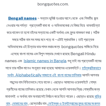
bongquotes.com.
Bengali names
~ সন্তান ভূমিষ্ঠ হওয়ার আগে থেকে এবং শিশুটির জন্ম
নেওয়ার পর পর্যন্ত প্রত্যেকটি বাবা মা ও অভিভাবকেরা যে বিষয় নিয়ে ভাবনাচিন্তা
করে থাকেন তা হলো তাঁদের সন্তানের একটি অর্থবহ এবং সুন্দর নামকরণ করা। সঠিক
সময়ে সঠিক নাম সব সময় মনে পড়ে না ~এটাই স্বাভাবিক। তাই প্রত্যেক
অভিভাবকের এই চিন্তার ভার লাঘব করার জন্য bongquotes সাজিয়ে নিয়ে
এসেছে বাংলা নামের এক বিপুল সম্ভার যেখানে রয়েছে Bengali Hindu
names এবং
Islamic names in Bangla
. শুধু তাই নয় প্রত্যেকটি নামের
সাথে তার সঠিক মানেও সংযুক্ত করা হয়েছে আমাদের ওয়েবসাইটে।
বর্ণানুক্রমিকভাবে
অর্থাৎ Alphabetically সাজানো এই বাংলা নামের তালিকায়
আপনি আপনার
পছন্দের নাম নিশ্চিতভাবে পেয়ে যাবেন। এছাড়াও আমাদের ওয়েবসাইটে পোষ্য
প্রাণীদের নামের তালিকাও রয়েছে যেখান থেকে আপনি আপনার প্রিয় পোষ্যটির জন্য
মানানসই ও অর্থবহ নাম অনায়াসেই নির্বাচন করে নিতে পারেন। এছাড়াও রয়েছে
বাড়ির
নাম
,
দোকানের নাম
, রেস্তোরাঁর নাম ,
ফেইসবুক ও ইনস্টাগ্রামের সুন্দর নামের সংকলন