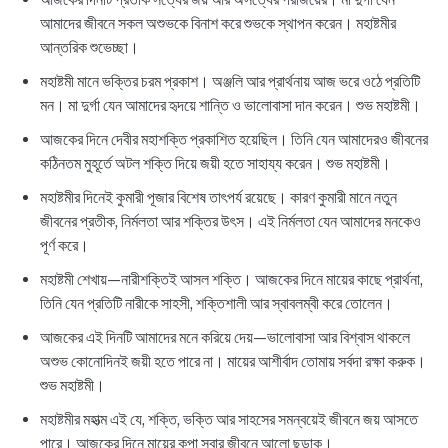
আমাদের জীবনে সকল অশুভকে বিনাশ করে শুভকে স্থাপন করেন। মহাষ্টমীর
আন্তরিক শুভেচ্ছা।
মহাষ্টমী মানে ভক্তির চরম প্রকাশ। অঞ্জলি আর প্রার্থনায় আজ ভরে ওঠে প্রতিটি
মন। মা দুর্গা যেন আমাদের হৃদয়ে শান্তি ও ভালোবাসা দান করেন। শুভ মহাষ্টমী।
আজকের দিনে দেবীর মহাশক্তি প্রকাশিত হয়েছিল। তিনি যেন আমাদেরও জীবনের
কঠিনতম মুহূর্তে অটল শক্তি দিয়ে জয়ী হতে সাহায্য করেন। শুভ মহাষ্টমী।
মহাষ্টমীর দিনেই কুমারী পূজার বিশেষ তাৎপর্য রয়েছে। কারণ কুমারী মানে নতুন
জীবনের প্রতীক, নির্মলতা আর শক্তির উৎস। এই নির্মলতা যেন আমাদের মনকেও
পূর্ণ করে।
মহাষ্টমী শেখায়—নারীশক্তিই আসল শক্তি। আজকের দিনে মায়ের কাছে প্রার্থনা,
তিনি যেন প্রতিটি নারীকে সাহসী, শক্তিশালী আর স্বাবলম্বী করে তোলেন।
আজকের এই দিনটি আমাদের মনে করিয়ে দেয়—ভালোবাসা আর বিশ্বাস থাকলে
অশুভ কোনোদিনই জয়ী হতে পারে না। মায়ের আশীর্বাদ তোমায় সর্বদা রক্ষা করুক।
শুভ মহাষ্টমী।
মহাষ্টমীর মহাত্ম এই যে, শক্তি, ভক্তি আর সাহসের সমন্বয়েই জীবনে জয় আসতে
পারে। আজকের দিনে মায়ের কৃপা সবার জীবনে আলো ছড়াক।