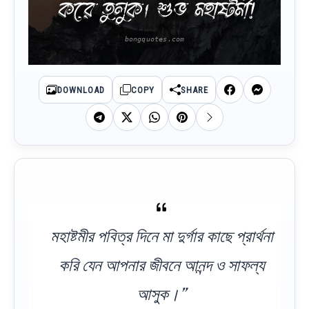
করে তুলুক। শুভ মহাষ্টমী!
DOWNLOAD
COPY
SHARE
মহাষ্টমীর পবিত্র দিনে মা দুর্গার কাছে প্রার্থনা
করি যেন আপনার জীবনে আনন্দ ও সাফল্য
আসুক।”