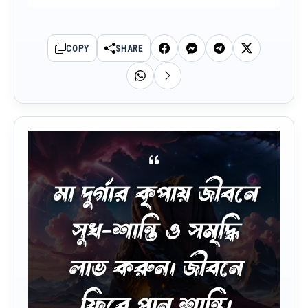
COPY
SHARE
মা দুর্গার কৃপায় জীবনে
সুখ-শান্তি ও সমৃদ্ধি
লাভ করুন। জীবনে
ফিরে পান শান্তি।