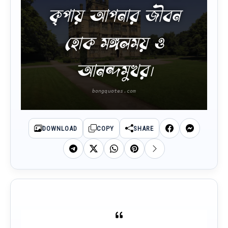
কৃপায় আপনার জীবন
হোক মঙ্গলময় ও
আনন্দমুখর।
DOWNLOAD
COPY
SHARE