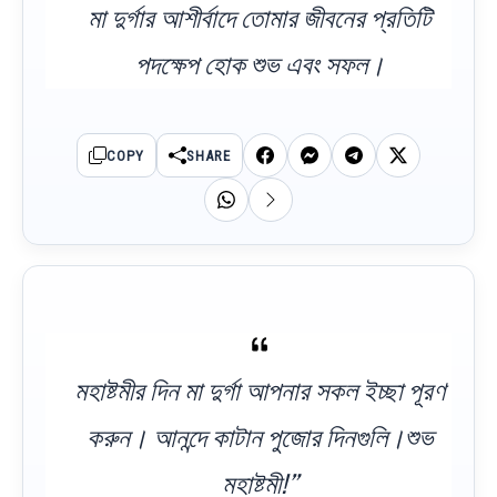
মা দুর্গার আশীর্বাদে তোমার জীবনের প্রতিটি
পদক্ষেপ হোক শুভ এবং সফল।
COPY
SHARE
মহাষ্টমীর দিন মা দুর্গা আপনার সকল ইচ্ছা পূরণ
করুন। আনন্দে কাটান পুজোর দিনগুলি।শুভ
মহাষ্টমী!”