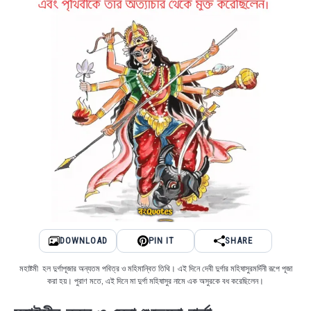
DOWNLOAD
PIN IT
SHARE
মহাষ্টমী হল দুর্গাপূজার অন্যতম পবিত্র ও মহিমান্বিত তিথি। এই দিনে দেবী দুর্গার মহিষাসুরমর্দিনী রূপে পূজা
করা হয়। পুরাণ মতে, এই দিনে মা দুর্গা মহিষাসুর নামে এক অসুরকে বধ করেছিলেন।