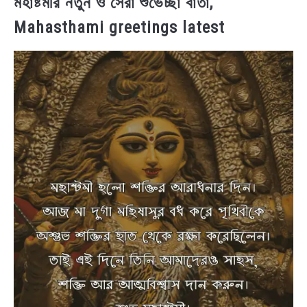
মহাষ্টমীর নতুন ও সেরা শুভেচ্ছা বার্তা,
Mahasthami greetings latest