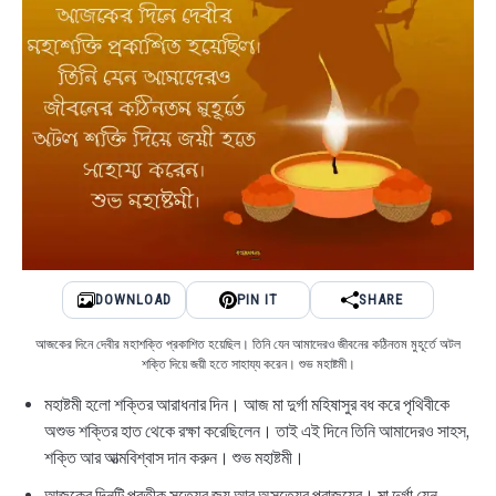
DOWNLOAD
PIN IT
SHARE
আজকের দিনে দেবীর মহাশক্তি প্রকাশিত হয়েছিল। তিনি যেন আমাদেরও জীবনের কঠিনতম মুহূর্তে অটল
শক্তি দিয়ে জয়ী হতে সাহায্য করেন। শুভ মহাষ্টমী।
মহাষ্টমী হলো শক্তির আরাধনার দিন। আজ মা দুর্গা মহিষাসুর বধ করে পৃথিবীকে
অশুভ শক্তির হাত থেকে রক্ষা করেছিলেন। তাই এই দিনে তিনি আমাদেরও সাহস,
শক্তি আর আত্মবিশ্বাস দান করুন। শুভ মহাষ্টমী।
আজকের দিনটি প্রতীক সত্যের জয় আর অসত্যের পরাজয়ের। মা দুর্গা যেন