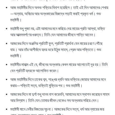
আজ মহাষ্টমীর দিনে অশুভ শক্তির বিনাশ হয়েছিল। তাই এই দিন আমাদের শেখায়
—অন্যায়, অবিচার আর অন্ধকারের বিরুদ্ধে লড়াই করাই প্রকৃত ধর্ম। শুভ
মহাষ্টমী।
মহাষ্টমী শুধু পূজা নয়, এটা আমাদের মনে করিয়ে দেয় মায়ের প্রতি আস্থা, ভক্তি
আর আত্মসমর্পণের গুরুত্ব। তিনি যেন আমাদের জীবনে শান্তি আনেন।
আজকের দিনে অঞ্জলির প্রতিটি ফুল, প্রতিটি প্রার্থনা যেন মায়ের চরণে পৌঁছে
যায়। আর তাঁর আশীর্বাদে হৃদয় ভরে উঠুক সাহস, প্রেম আর শক্তিতে। শুভ
মহাষ্টমী।
মহাষ্টমীর মাহাত্ম এই যে, জীবনের অন্ধকার কেবল মায়ের আলোতেই দূর হয়। তিনি
যেন প্রতিটি হৃদয়কে আলোকিত করেন।
আজ মহাষ্টমীর দিনে ঢাকের শব্দ, শঙ্খের ধ্বনি আর ভক্তির জোয়ার আমাদের মনে
করায়—শক্তিই সত্য, ভক্তিই মুক্তির পথ। শুভ মহাষ্টমী।
আজকের দিনে মা দুর্গা শুধু দানব নাশ করেননি, আমাদের মনে স্থাপন করেছেন সাহস
আর বিশ্বাস। তিনি যেন তোমার জীবন থেকেও সব অন্ধকার সরিয়ে দেন।
মহাষ্টমী মানে দেবীর বিজয়ের সূচনা। আজকের দিনে সত্য, ধর্ম আর ন্যায়ের জয়