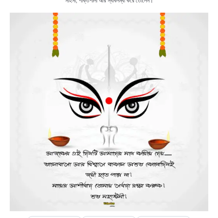
সাহসী, শক্তিশালী আর স্বাবলম্বী করে তোলেন।