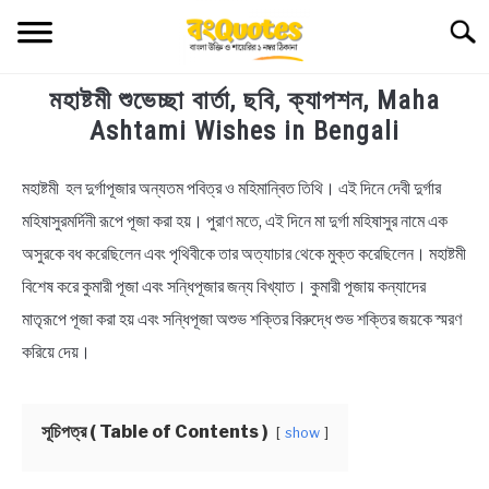
Skip
Searc
to
content
মহাষ্টমী শুভেচ্ছা বার্তা, ছবি, ক্যাপশন, Maha
TECHNOLOGY
Ashtami Wishes in Bengali
HEALTH & LIFESTYLE
মহাষ্টমী হল দুর্গাপূজার অন্যতম পবিত্র ও মহিমান্বিত তিথি। এই দিনে দেবী দুর্গার
in
Bengali
মহিষাসুরমর্দিনী রূপে পূজা করা হয়। পুরাণ মতে, এই দিনে মা দুর্গা মহিষাসুর নামে এক
BIOGRAPHY
Quotes
,
Durga
অসুরকে বধ করেছিলেন এবং পৃথিবীকে তার অত্যাচার থেকে মুক্ত করেছিলেন। মহাষ্টমী
Puja
EDUCATIONAL
বিশেষ করে কুমারী পূজা এবং সন্ধিপূজার জন্য বিখ্যাত। কুমারী পূজায় কন্যাদের
মাতৃরূপে পূজা করা হয় এবং সন্ধিপূজা অশুভ শক্তির বিরুদ্ধে শুভ শক্তির জয়কে স্মরণ
BENGALI WISHES
করিয়ে দেয়।
QUOTES & CAPTIONS
সূচিপত্র ( Table of Contents )
show
NEWS