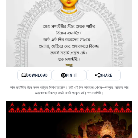
DOWNLOAD
PIN IT
SHARE
আজ মহাষ্টমীর দিনে অশুভ শক্তির বিনাশ হয়েছিল। তাই এই দিন আমাদের শেখায়—অন্যায়, অবিচার আর
অন্ধকারের বিরুদ্ধে লড়াই করাই প্রকৃত ধর্ম। শুভ মহাষ্টমী।