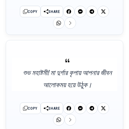
COPY
SHARE
শুভ মহাষ্টমী! মা দুর্গার কৃপায় আপনার জীবন
আলোকময় হয়ে উঠুক।
COPY
SHARE