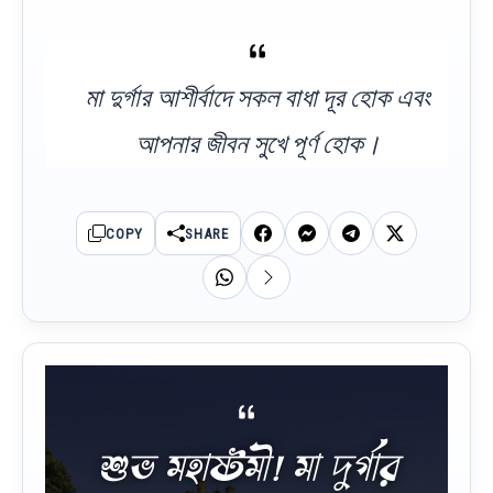
মা দুর্গার আশীর্বাদে সকল বাধা দূর হোক এবং
আপনার জীবন সুখে পূর্ণ হোক।
COPY
SHARE
শুভ মহাষ্টমী! মা দুর্গার