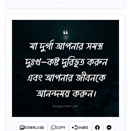
মা দুর্গা আপনার সমস্ত
দুঃখ-কষ্ট দুরিভূত করুন
এবং আপনার জীবনকে
আনন্দময় করুন।
DOWNLOAD
COPY
SHARE