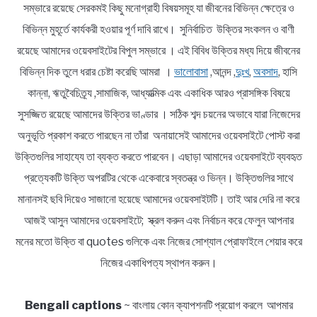
সম্ভারে রয়েছে সেরকমই কিছু মনোগ্রাহী বিষয়সমূহ যা জীবনের বিভিন্ন ক্ষেত্রে ও
বিভিন্ন মুহূর্তে কার্যকরী হওয়ার পূর্ণ দাবি রাখে। সুনির্বাচিত উক্তির সংকলন ও বাণী
রয়েছে আমাদের ওয়েবসাইটের বিপুল সম্ভারে । এই বিবিধ উক্তির মধ্য দিয়ে জীবনের
বিভিন্ন দিক তুলে ধরার চেষ্টা করেছি আমরা ।
ভালোবাসা
,আনন্দ ,
দুঃখ
,
অবসাদ
, হাসি
কান্না, ঋতুবৈচিত্র্য ,সামাজিক, আধ্যাত্মিক এবং একাধিক আরও প্রাসঙ্গিক বিষয়ে
সুসজ্জিত রয়েছে আমাদের উক্তির ভাণ্ডার । সঠিক শব্দ চয়নের অভাবে যারা নিজেদের
অনুভূতি প্রকাশ করতে পারছেন না তাঁরা অনায়াসেই আমাদের ওয়েবসাইটে পোস্ট করা
উক্তিগুলির সাহায্যে তা ব্যক্ত করতে পারবেন। এছাড়া আমাদের ওয়েবসাইটে ব্যবহৃত
প্রত্যেকটি উক্তি অপরটির থেকে একেবারে স্বতন্ত্র ও ভিন্ন। উক্তিগুলির সাথে
মানানসই ছবি দিয়েও সাজানো হয়েছে আমাদের ওয়েবসাইটটি। তাই আর দেরি না করে
আজই আসুন আমাদের ওয়েবসাইটে; স্ক্রল করুন এবং নির্বাচন করে ফেলুন আপনার
মনের মতো উক্তি বা quotes গুলিকে এবং নিজের সোশ্যাল প্রোফাইলে শেয়ার করে
নিজের একাধিপত্য স্থাপন করুন।
Bengali captions
~ বাংলায় কোন ক্যাপশনটি প্রয়োগ করলে আপমার