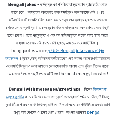
Bengali jokes
~ কর্মব্যস্ত এই পৃথিবীতে হাস্যরসবোধ প্রায় উঠেই গেছে
বললে চলে। ব্যস্ততার কারণে বই পড়ার সময়টুকুও আজ মানুষের নেই । এই
রুটিনমাফিক জীবন অতিবাহিত করতে করতে মানুষ যখন ক্লান্ত হয়ে পড়ে তখন সে
খোঁজে দুদণ্ড প্রশান্তি। এ ক্ষেত্রে নির্ভেজাল হাস্যরসের বিকল্প বোধহয় আর কিছুই
হতে পারে না। মনের প্রফুল্লতা ও এক গাল হাসি মানুষকে অনেক কষ্টই লাঘব করতে
সাহায্য করে আর এই কাজে ব্রতী হয়েছে আমাদের ওয়েবসাইটটিও ।
bongquotes এ রয়েছে
সুনির্বাচিত Bengali jokes এর এক বিপুল
কালেকশন
। ট্রামে ,বাসে, অফিসে বা কর্মক্ষেত্রে যখনই অবসর পাবেন তখনই আমাদের
ওয়েবসাইটটি খুলে একবার আমাদের জোকসের বর্ণময় পাতায় চোখ বুলিয়ে নিতেই পারেন
; একঘেয়েমি থেকে রেহাই পেতে এটাই হল the best energy booster!
Bengali wish messages/greetings
~ নিজের
প্রিয়জন বা
বন্ধুকে জন্মদিন
বা তার বিশেষ কোনো শুভমুহূর্তে শুভেচ্ছাবার্তা পাঠাতে চাইছেন? কিন্তু
বুঝে উঠতে পারছেন না কী লিখবেন, তাই তো ? আমাদের ওয়েবসাইট টি তে একবার চোখ
রাখুন; আর দেখবেন এখানেই পেয়ে গেছেন আপনার পছন্দসই
bengali