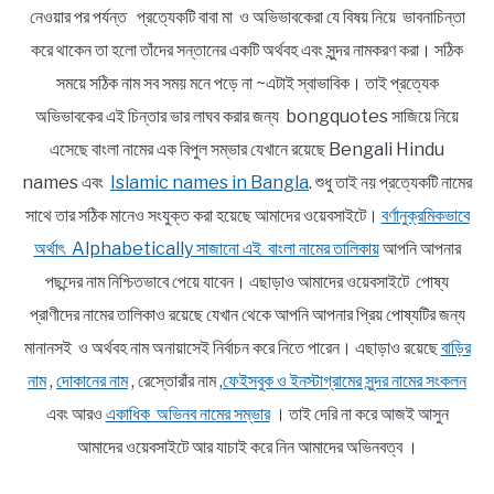
নেওয়ার পর পর্যন্ত প্রত্যেকটি বাবা মা ও অভিভাবকেরা যে বিষয় নিয়ে ভাবনাচিন্তা
করে থাকেন তা হলো তাঁদের সন্তানের একটি অর্থবহ এবং সুন্দর নামকরণ করা। সঠিক
সময়ে সঠিক নাম সব সময় মনে পড়ে না ~এটাই স্বাভাবিক। তাই প্রত্যেক
অভিভাবকের এই চিন্তার ভার লাঘব করার জন্য bongquotes সাজিয়ে নিয়ে
এসেছে বাংলা নামের এক বিপুল সম্ভার যেখানে রয়েছে Bengali Hindu
names এবং
Islamic names in Bangla
. শুধু তাই নয় প্রত্যেকটি নামের
সাথে তার সঠিক মানেও সংযুক্ত করা হয়েছে আমাদের ওয়েবসাইটে।
বর্ণানুক্রমিকভাবে
অর্থাৎ Alphabetically সাজানো এই বাংলা নামের তালিকায়
আপনি আপনার
পছন্দের নাম নিশ্চিতভাবে পেয়ে যাবেন। এছাড়াও আমাদের ওয়েবসাইটে পোষ্য
প্রাণীদের নামের তালিকাও রয়েছে যেখান থেকে আপনি আপনার প্রিয় পোষ্যটির জন্য
মানানসই ও অর্থবহ নাম অনায়াসেই নির্বাচন করে নিতে পারেন। এছাড়াও রয়েছে
বাড়ির
নাম
,
দোকানের নাম
, রেস্তোরাঁর নাম ,
ফেইসবুক ও ইনস্টাগ্রামের সুন্দর নামের সংকলন
এবং আরও
একাধিক অভিনব নামের সম্ভার
। তাই দেরি না করে আজই আসুন
আমাদের ওয়েবসাইটে আর যাচাই করে নিন আমাদের অভিনবত্ব ।