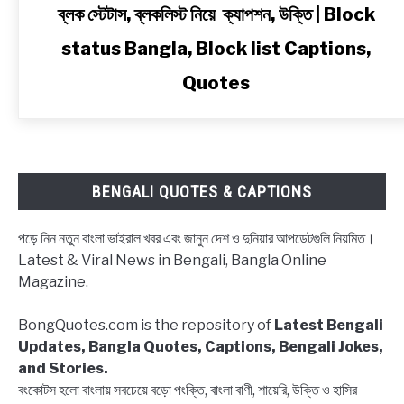
link
ব্লক স্টেটাস, ব্লকলিস্ট নিয়ে ক্যাপশন, উক্তি | Block
to
status Bangla, Block list Captions,
ব্লক
স্টেটাস,
Quotes
ব্লকলিস্ট
নিয়ে
ক্যাপশন,
উক্তি
|
BENGALI QUOTES & CAPTIONS
Block
status
পড়ে নিন নতুন বাংলা ভাইরাল খবর এবং জানুন দেশ ও দুনিয়ার আপডেটগুলি নিয়মিত।
Bangla,
Latest & Viral News in Bengali, Bangla Online
Block
Magazine.
list
Captions,
BongQuotes.com is the repository of
Latest Bengali
Quotes
Updates, Bangla Quotes, Captions, Bengali Jokes,
and Stories.
বংকোটস হলো বাংলায় সবচেয়ে বড়ো পংক্তি, বাংলা বাণী, শায়েরি, উক্তি ও হাসির