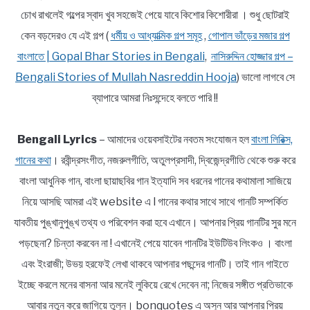
চোখ রাখলেই গল্পের স্বাদ খুব সহজেই পেয়ে যাবে কিশোর কিশোরীরা । শুধু ছোটরাই
কেন বড়দেরও যে এই গল্প (
ধর্মীয় ও আধ্যাত্মিক গল্প সমূহ
,
গোপাল ভাঁড়ের মজার গল্প
বাংলাতে | Gopal Bhar Stories in Bengali
,
নাসিরুদ্দিন হোজ্জার গল্প –
Bengali Stories of Mullah Nasreddin Hooja
) ভালো লাগবে সে
ব্যাপারে আমরা নিঃসন্দেহে বলতে পারি !!
Bengali Lyrics
– আমাদের ওয়েবসাইটের নবতম সংযোজন হল
বাংলা লিরিক্স,
গানের কথা
। রবীন্দ্রসংগীত, নজরুলগীতি, অতুলপ্রসাদী, দ্বিজেন্দ্রগীতি থেকে শুরু করে
বাংলা আধুনিক গান, বাংলা ছায়াছবির গান ইত্যাদি সব ধরনের গানের কথামালা সাজিয়ে
নিয়ে আসছি আমরা এই website এ l গানের কথার সাথে সাথে গানটি সম্পর্কিত
যাবতীয় পুঙ্খানুপুঙ্খ তথ্য ও পরিবেশন করা হবে এখানে। আপনার প্রিয় গানটির সুর মনে
পড়ছেনা? চিন্তা করবেন না ! এখানেই পেয়ে যাবেন গানটির ইউটিউব লিংকও । বাংলা
এবং ইংরাজী; উভয় হরফেই লেখা থাকবে আপনার পছন্দের গানটি। তাই গান গাইতে
ইচ্ছে করলে মনের বাসনা আর মনেই লুকিয়ে রেখে দেবেন না; নিজের সঙ্গীত প্রতিভাকে
আবার নতুন করে জাগিয়ে তুলুন। bonquotes এ অসুন আর আপনার প্রিয়