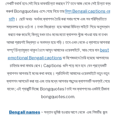
লেখাটি যথার্থ হবে সেই নিয়ে ভাবনাচিন্তা করছেন ?? তবে আজ থেকে সেই চিন্তা বন্ধ
করুন! Bongquotes এসে গেছে নিয়ে তার
বিপুল Bengali captions এর
ডালি
। ছোট অথচ অর্থবহ ক্যাপশন তৈরি করা সবার পক্ষে এবং সব পরিস্থিতিতে
সম্ভবপর হয়ে ওঠে না । তখন বিভ্রান্ত হয়ে আমরা বিভিন্ন সাইটে গিয়ে অনুসন্ধান
করতে শুরু করে দি; কিন্তু যখন তাও মনের মতো ক্যাপশন খুঁজে পাওয়া যায় না তখন
আমরা প্রায়শই বিধ্বস্ত ও অবসন্ন হয়ে পড়ি। তবে এখন থেকে এ ব্যাপারে আপনারা
সম্পূর্ণ চিন্তামুক্ত থাকুন ! চলে আসুন আমাদের ওয়েবসাইটে , আর পেয়ে যান
best
emotional Bengali captions
যা বিশেষভাবে তৈরি হয়েছে আপনাদের
চাহিদার কথা মাথায় রেখে। Captions গুলি পড়ে মনে হবে যেন প্রত্যেকটি
ক্যাপশন আপনার ই মনের কথা বলছে। প্রতিদিনই আমাদের ওয়েবসাইটে নতুন নতুন
ক্যাপশন আপডেট করা হয় এবং তার মধ্যে আপনার পছন্দের ক্যাপশনটি অবশ্যই পেয়ে
যাবেন ; এই গ্যারান্টি দিচ্ছে Bongquotes ! তাই সব ক্যাপশনের একটাই ঠিকানা
bongquotes.com.
Bengali names
~ সন্তান ভূমিষ্ঠ হওয়ার আগে থেকে এবং শিশুটির জন্ম