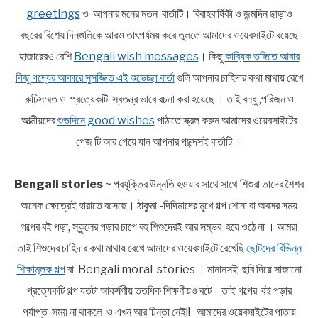
greetings
ও আপনার মনের মতন বার্তাটি। বিবাহবার্ষিকী ও জন্মদিন ছাড়াও
বছরের বিশেষ দিনগুলিকে আরও তাৎপর্যময় করে তুলতে আমাদের ওয়েবসাইটে রয়েছে
হাজারেরও বেশি
Bengali wish messages
। কিছু
কাব্যিক ভঙ্গিতে আবার
কিছু গদ্যের আকারে সুসজ্জিত এই শুভেচ্ছা বার্তা
গুলি আপনার চাহিদার কথা মাথায় রেখে
রুচিসম্মত ও প্রত্যেকটি স্বতন্ত্র ভাবে রচনা করা হয়েছে । তাই বন্ধু ,পরিজন ও
আত্মীয়দের
শুভদিনে good wishes
পাঠাতে স্ক্রল করুন আমাদের ওয়েবসাইটের
পেজ টি আর পেয়ে যান আপনার পছন্দসই বার্তাটি ।
Bengali stories
~ প্রযুক্তির উন্নতি হওয়ার সাথে সাথে শিশুরা তাদের শৈশব
অনেক ক্ষেত্রেই হারাতে বসেছে। ঠাকুমা -দিদিমাদের মুখে গল্প শোনা বা অবসর সময়
গল্পের বই পড়া, স্কুলের পড়ার চাপে বহু শিশুদেরই আর সম্ভব হয়ে ওঠে না । আমরা
তাই শিশুদের চাহিদার কথা মাথায় রেখে আমাদের ওয়েবসাইটে রেখেছি
ছোটদের বিভিন্ন
শিক্ষামূলক গল্প
বা Bengali moral stories । মানানসই ছবি দিয়ে সাজানো
প্রত্যেকটি গল্প যতটা আকর্ষণীয় ততধিক শিক্ষণীয়ও বটে। তাই গল্পের বই পড়ার
পর্যাপ্ত সময় না থাকলে ও এখন আর চিন্তা নেই!! আমাদের ওয়েবসাইটের পাতায়