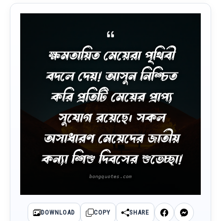
ক্ষমতায়িত মেয়েরা পৃথিবী
বদলে দেয়! আসুন নিশ্চিত
করি প্রতিটি মেয়ের প্রাপ্য
সুযোগ রয়েছে। সকল
অসাধারণ মেয়েদের জাতীয়
কন্যা শিশু দিবসের শুভেচ্ছা!
DOWNLOAD
COPY
SHARE