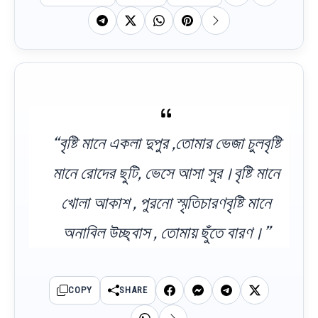
“বৃষ্টি মানে একলা দুপুর ,তোমার ভেজা চুলবৃষ্টি
মানে রোদের ছুটি, ভেসে আসা সুর।বৃষ্টি মানে
খোলা আকাশ , পুরনো স্মৃতিচারণবৃষ্টি মানে
অনাবিল উচ্ছ্বাস , তোমায় ছুঁতে বারণ।”
COPY
SHARE