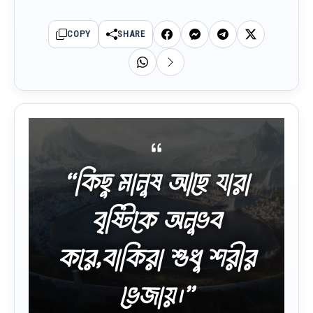
COPY
SHARE
“কিছু মানুষ আছে যারা
বৃষ্টিকে অনুভব
করে,বাকিরা শুধু শরীর
ভেজায়।”