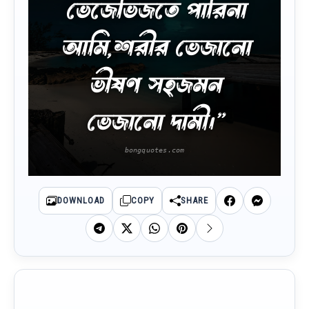
ভেজেভিজতে পারিনা
আমি,শরীর ভেজানো
ভীষণ সহজমন
ভেজানো দামী।”
DOWNLOAD
COPY
SHARE