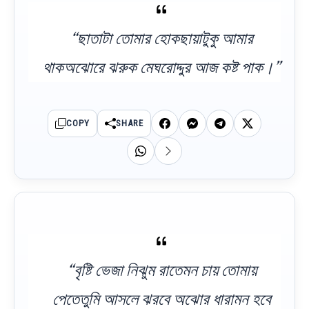
“ছাতাটা তোমার হোকছায়াটুকু আমার
থাকঅঝোরে ঝরুক মেঘরোদ্দুর আজ কষ্ট পাক।”
COPY
SHARE
“বৃষ্টি ভেজা নিঝুম রাতেমন চায় তোমায়
পেতেতুমি আসলে ঝরবে অঝোর ধারামন হবে