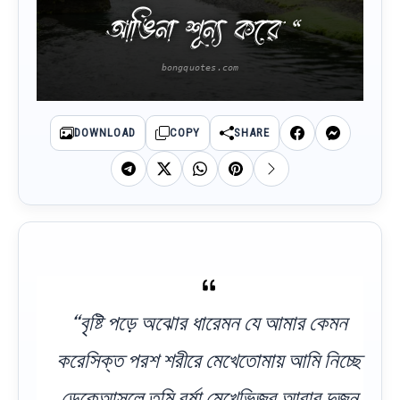
আঙিনা শূন্য করে “
DOWNLOAD
COPY
SHARE
“বৃষ্টি পড়ে অঝোর ধারেমন যে আমার কেমন
করেসিক্ত পরশ শরীরে মেখেতোমায় আমি নিচ্ছে
ডেকেআসলে তুমি বর্ষা মেখেভিজব আবার দুজন