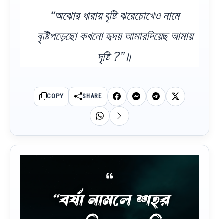
“অঝোর ধারায় বৃষ্টি ঝরেচোখেও নামে
বৃষ্টিপড়েছো কখনো হৃদয় আমারদিয়েছ আমায়
দৃষ্টি ?”॥
COPY
SHARE
“বর্ষা নামলে শহর