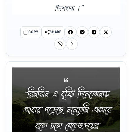
দিশেহারা ।”
COPY
SHARE
“রিমঝিম এ বৃষ্টি দিনেতোমায়
আবার পড়েছে মনেতুমি আসবে
বলে চলে গেলেহৃদয়ের