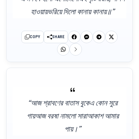
হাওয়ায়ভরিয়ে দিলো কানায় কানায়॥”
COPY
SHARE
“আজ শ্রাবণের বাতাস বুকেএ কোন সুরে
গায়আজ বরষা নামলো সারাআকাশ আমার
পায়।”