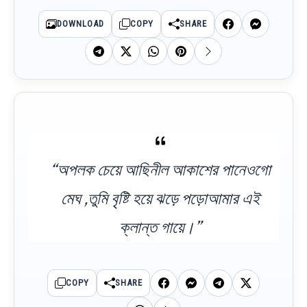
DOWNLOAD
COPY
SHARE
“অপলক চেয়ে আছিনীল আকাশের পানেওগো
মেঘ ,তুমি বৃষ্টি হয়ে ঝড়ে পড়োআমার এই
ক্লান্ত গায়ে।”
COPY
SHARE