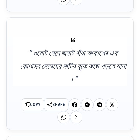
” গুমোট মেঘে জমাট বাঁধা আকাশের এক
কোণাসব মেঘেদের মাটির বুকে ঝড়ে পড়তে মানা
।”
COPY
SHARE