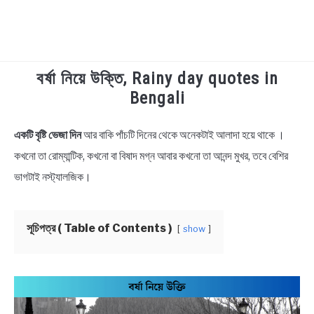
বর্ষা নিয়ে উক্তি, Rainy day quotes in
TECHNOLOGY
Bengali
HEALTH & LIFESTYLE
একটি বৃষ্টি ভেজা দিন
আর বাকি পাঁচটি দিনের থেকে অনেকটাই আলাদা হয়ে থাকে ।
in
Bengali
কখনো তা রোম্যান্টিক, কখনো বা বিষাদ মগ্ন আবার কখনো তা আনন্দ মুখর, তবে বেশির
BIOGRAPHY
Lyrics
,
Bengali
ভাগটাই নস্ট্যালজিক।
Quotes
,
Bengali
Status
EDUCATIONAL
সূচিপত্র ( Table of Contents )
show
BENGALI WISHES
QUOTES & CAPTIONS