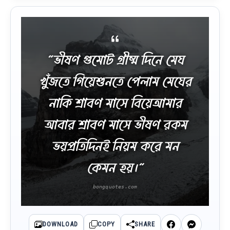
“ভীষণ গুমোট গ্রীষ্ম দিনে মেঘ
খুঁজতে গিয়েশুনতে পেলাম মেঘের
নাকি শ্রাবণ মাসে বিয়েআমার
আবার শ্রাবণ মাসে ভীষণ রকম
ভয়প্রতিদিনই নিয়ম করে মন
কেমন হয়।”
DOWNLOAD
COPY
SHARE