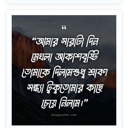
“আমার সারাটা দিন
মেঘলা আকাশবৃষ্টি
তোমাকে দিলামশুধু শ্রাবণ
সন্ধ্যা টুকুতোমার কাছে
চেয়ে নিলাম।”