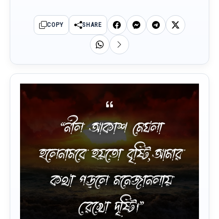
COPY
SHARE
“নীল আকাশ মেঘলা
হলেনামবে হয়তো বৃষ্টি,আমার
কথা পড়লে মনেজানলায়
রেখো দৃষ্টি।”