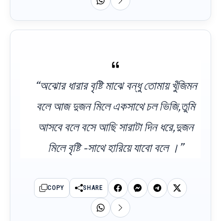
“অঝোর ধারার বৃষ্টি মাঝে বন্ধু তোমায় খুঁজিমন
বলে আজ দুজন মিলে একসাথে চল ভিজি,তুমি
আসবে বলে বসে আছি সারাটা দিন ধরে,দুজন
মিলে বৃষ্টি -সাথে হারিয়ে যাবো বলে ।”
COPY
SHARE