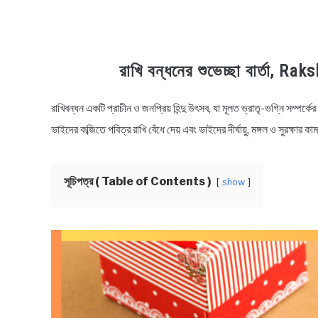
রাখি বন্ধনের শুভেচ্ছা বার্তা
রাখিবন্ধন একটি প্রাচীন ও জনপ্রিয় হিন্দু উৎসব, যা মূলত ভ্রাতৃ-ভগ্নি সম্পর্
in
Bengali
ভাইদের কব্জিতে পবিত্র রাখি বেঁধে দেয় এবং ভাইদের দীর্ঘায়ু, মঙ্গল ও সুরক্ষা
Wishes
সূচিপত্র ( Table of Contents )
show