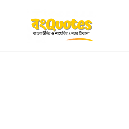
OGRAPHY
EDUCATIONAL
BENGALI WISHES
QUOT
BENGALI NAMES
BENGALI STORIES