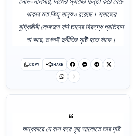
লোভ-লালসায়, নিজের স্বার্থের চিন্তা করে বেঁচে
থাকার মত কিছু মানুষও রয়েছে। সমাজের
বুদ্ধিজীবী লোকজন যদি তাদের বিরুদ্ধে প্রতিবাদ
না করে, তখনই দুর্নীতির সৃষ্টি হতে থাকে।
COPY
SHARE
অন্ধকারে যে বাস করে মৃদু আলোতে তার দৃষ্টি