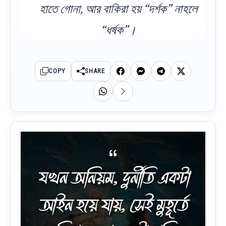
হাতে গোনা, আর বাকিরা হয় “দর্শক” নাহলে
“ধর্ষক”।
COPY
SHARE
যখন অনিয়ম, দুর্নীতি একটা
আইন হয়ে যায়, সেই মুহূর্তে