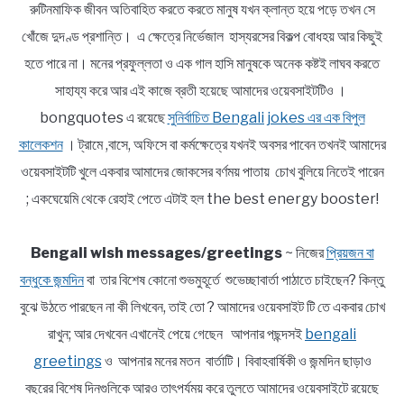
রুটিনমাফিক জীবন অতিবাহিত করতে করতে মানুষ যখন ক্লান্ত হয়ে পড়ে তখন সে
খোঁজে দুদণ্ড প্রশান্তি। এ ক্ষেত্রে নির্ভেজাল হাস্যরসের বিকল্প বোধহয় আর কিছুই
হতে পারে না। মনের প্রফুল্লতা ও এক গাল হাসি মানুষকে অনেক কষ্টই লাঘব করতে
সাহায্য করে আর এই কাজে ব্রতী হয়েছে আমাদের ওয়েবসাইটটিও ।
bongquotes এ রয়েছে
সুনির্বাচিত Bengali jokes এর এক বিপুল
কালেকশন
। ট্রামে ,বাসে, অফিসে বা কর্মক্ষেত্রে যখনই অবসর পাবেন তখনই আমাদের
ওয়েবসাইটটি খুলে একবার আমাদের জোকসের বর্ণময় পাতায় চোখ বুলিয়ে নিতেই পারেন
; একঘেয়েমি থেকে রেহাই পেতে এটাই হল the best energy booster!
Bengali wish messages/greetings
~ নিজের
প্রিয়জন বা
বন্ধুকে জন্মদিন
বা তার বিশেষ কোনো শুভমুহূর্তে শুভেচ্ছাবার্তা পাঠাতে চাইছেন? কিন্তু
বুঝে উঠতে পারছেন না কী লিখবেন, তাই তো ? আমাদের ওয়েবসাইট টি তে একবার চোখ
রাখুন; আর দেখবেন এখানেই পেয়ে গেছেন আপনার পছন্দসই
bengali
greetings
ও আপনার মনের মতন বার্তাটি। বিবাহবার্ষিকী ও জন্মদিন ছাড়াও
বছরের বিশেষ দিনগুলিকে আরও তাৎপর্যময় করে তুলতে আমাদের ওয়েবসাইটে রয়েছে