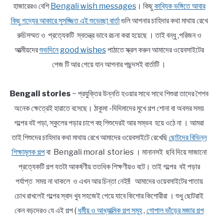
হাজারেরও বেশি
Bengali wish messages
। কিছু
কাব্যিক ভঙ্গিতে আবার
কিছু গদ্যের আকারে সুসজ্জিত এই শুভেচ্ছা বার্তা
গুলি আপনার চাহিদার কথা মাথায় রেখে
রুচিসম্মত ও প্রত্যেকটি স্বতন্ত্র ভাবে রচনা করা হয়েছে । তাই বন্ধু ,পরিজন ও
আত্মীয়দের
শুভদিনে good wishes
পাঠাতে স্ক্রল করুন আমাদের ওয়েবসাইটের
পেজ টি আর পেয়ে যান আপনার পছন্দসই বার্তাটি ।
Bengali stories
~ প্রযুক্তির উন্নতি হওয়ার সাথে সাথে শিশুরা তাদের শৈশব
অনেক ক্ষেত্রেই হারাতে বসেছে। ঠাকুমা -দিদিমাদের মুখে গল্প শোনা বা অবসর সময়
গল্পের বই পড়া, স্কুলের পড়ার চাপে বহু শিশুদেরই আর সম্ভব হয়ে ওঠে না । আমরা
তাই শিশুদের চাহিদার কথা মাথায় রেখে আমাদের ওয়েবসাইটে রেখেছি
ছোটদের বিভিন্ন
শিক্ষামূলক গল্প
বা Bengali moral stories । মানানসই ছবি দিয়ে সাজানো
প্রত্যেকটি গল্প যতটা আকর্ষণীয় ততধিক শিক্ষণীয়ও বটে। তাই গল্পের বই পড়ার
পর্যাপ্ত সময় না থাকলে ও এখন আর চিন্তা নেই!! আমাদের ওয়েবসাইটের পাতায়
চোখ রাখলেই গল্পের স্বাদ খুব সহজেই পেয়ে যাবে কিশোর কিশোরীরা । শুধু ছোটরাই
কেন বড়দেরও যে এই গল্প (
ধর্মীয় ও আধ্যাত্মিক গল্প সমূহ
,
গোপাল ভাঁড়ের মজার গল্প