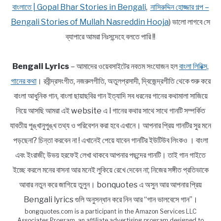
বাংলাতে | Gopal Bhar Stories in Bengali
,
নাসিরুদ্দিন হোজ্জার গল্প –
Bengali Stories of Mullah Nasreddin Hooja
) ভালো লাগবে সে
ব্যাপারে আমরা নিঃসন্দেহে বলতে পারি !!
Bengali Lyrics
– আমাদের ওয়েবসাইটের নবতম সংযোজন হল
বাংলা লিরিক্স,
গানের কথা
। রবীন্দ্রসংগীত, নজরুলগীতি, অতুলপ্রসাদী, দ্বিজেন্দ্রগীতি থেকে শুরু করে
বাংলা আধুনিক গান, বাংলা ছায়াছবির গান ইত্যাদি সব ধরনের গানের কথামালা সাজিয়ে
নিয়ে আসছি আমরা এই website এ l গানের কথার সাথে সাথে গানটি সম্পর্কিত
যাবতীয় পুঙ্খানুপুঙ্খ তথ্য ও পরিবেশন করা হবে এখানে। আপনার প্রিয় গানটির সুর মনে
পড়ছেনা? চিন্তা করবেন না ! এখানেই পেয়ে যাবেন গানটির ইউটিউব লিংকও । বাংলা
এবং ইংরাজী; উভয় হরফেই লেখা থাকবে আপনার পছন্দের গানটি। তাই গান গাইতে
ইচ্ছে করলে মনের বাসনা আর মনেই লুকিয়ে রেখে দেবেন না; নিজের সঙ্গীত প্রতিভাকে
আবার নতুন করে জাগিয়ে তুলুন। bonquotes এ অসুন আর আপনার প্রিয়
Bengali lyrics গুলি অনুসন্ধান করে নিন আর “গান ভালবেসে গান”।
bongquotes.com is a participant in the Amazon Services LLC
Associates Program, an affiliate advertising program designed to