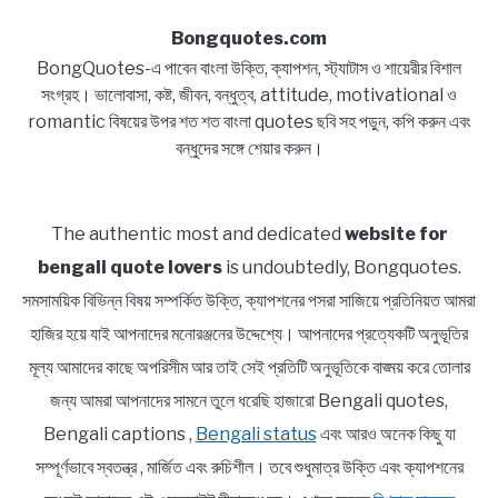
Bongquotes.com
BongQuotes-এ পাবেন বাংলা উক্তি, ক্যাপশন, স্ট্যাটাস ও শায়েরীর বিশাল
সংগ্রহ। ভালোবাসা, কষ্ট, জীবন, বন্ধুত্ব, attitude, motivational ও
romantic বিষয়ের উপর শত শত বাংলা quotes ছবি সহ পড়ুন, কপি করুন এবং
বন্ধুদের সঙ্গে শেয়ার করুন।
The authentic most and dedicated
website for
bengali quote lovers
is undoubtedly, Bongquotes.
সমসাময়িক বিভিন্ন বিষয় সম্পর্কিত উক্তি, ক্যাপশনের পসরা সাজিয়ে প্রতিনিয়ত আমরা
হাজির হয়ে যাই আপনাদের মনোরঞ্জনের উদ্দেশ্যে। আপনাদের প্রত্যেকটি অনুভূতির
মূল্য আমাদের কাছে অপরিসীম আর তাই সেই প্রতিটি অনুভূতিকে বাঙ্ময় করে তোলার
জন্য আমরা আপনাদের সামনে তুলে ধরেছি হাজারো Bengali quotes,
Bengali captions ,
Bengali status
এবং আরও অনেক কিছু যা
সম্পূর্ণভাবে স্বতন্ত্র , মার্জিত এবং রুচিশীল। তবে শুধুমাত্র উক্তি এবং ক্যাপশনের