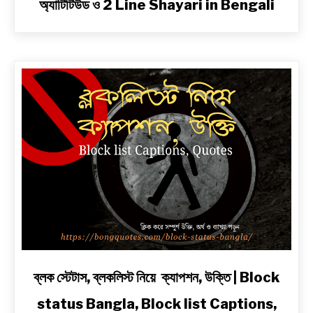
অ্যাটিটিউড ও 2 Line Shayari in Bengali
বাংলা
শায়েরী
২
লাইনে
|
সেরা
প্রেম,
দুঃখ,
রোমান্টিক,
অ্যাটিটিউড
ও
2
Line
Shayari
in
Bengali
link
ব্লক স্টেটাস, ব্লকলিস্ট নিয়ে ক্যাপশন, উক্তি | Block
to
status Bangla, Block list Captions,
ব্লক