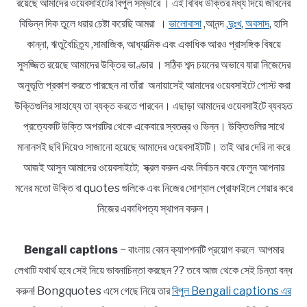
রয়েছে আমাদের ওয়েবসাইটের বিপুল সম্ভারে । এই বিবিধ উক্তির মধ্য দিয়ে জীবনের
বিভিন্ন দিক তুলে ধরার চেষ্টা করেছি আমরা ।
ভালোবাসা
,আনন্দ ,
দুঃখ
,
অবসাদ
, হাসি
কান্না, ঋতুবৈচিত্র্য ,সামাজিক, আধ্যাত্মিক এবং একাধিক আরও প্রাসঙ্গিক বিষয়ে
সুসজ্জিত রয়েছে আমাদের উক্তির ভাণ্ডার । সঠিক শব্দ চয়নের অভাবে যারা নিজেদের
অনুভূতি প্রকাশ করতে পারছেন না তাঁরা অনায়াসেই আমাদের ওয়েবসাইটে পোস্ট করা
উক্তিগুলির সাহায্যে তা ব্যক্ত করতে পারবেন। এছাড়া আমাদের ওয়েবসাইটে ব্যবহৃত
প্রত্যেকটি উক্তি অপরটির থেকে একেবারে স্বতন্ত্র ও ভিন্ন। উক্তিগুলির সাথে
মানানসই ছবি দিয়েও সাজানো হয়েছে আমাদের ওয়েবসাইটটি। তাই আর দেরি না করে
আজই আসুন আমাদের ওয়েবসাইটে; স্ক্রল করুন এবং নির্বাচন করে ফেলুন আপনার
মনের মতো উক্তি বা quotes গুলিকে এবং নিজের সোশ্যাল প্রোফাইলে শেয়ার করে
নিজের একাধিপত্য স্থাপন করুন।
Bengali captions
~ বাংলায় কোন ক্যাপশনটি প্রয়োগ করলে আপমার
লেখাটি যথার্থ হবে সেই নিয়ে ভাবনাচিন্তা করছেন ?? তবে আজ থেকে সেই চিন্তা বন্ধ
করুন! Bongquotes এসে গেছে নিয়ে তার
বিপুল Bengali captions এর