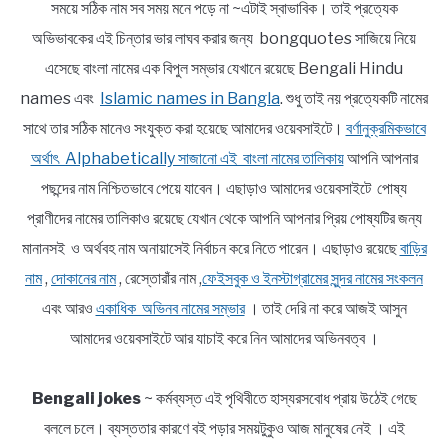
সময়ে সঠিক নাম সব সময় মনে পড়ে না ~এটাই স্বাভাবিক। তাই প্রত্যেক
অভিভাবকের এই চিন্তার ভার লাঘব করার জন্য bongquotes সাজিয়ে নিয়ে
এসেছে বাংলা নামের এক বিপুল সম্ভার যেখানে রয়েছে Bengali Hindu
names এবং
Islamic names in Bangla
. শুধু তাই নয় প্রত্যেকটি নামের
সাথে তার সঠিক মানেও সংযুক্ত করা হয়েছে আমাদের ওয়েবসাইটে।
বর্ণানুক্রমিকভাবে
অর্থাৎ Alphabetically সাজানো এই বাংলা নামের তালিকায়
আপনি আপনার
পছন্দের নাম নিশ্চিতভাবে পেয়ে যাবেন। এছাড়াও আমাদের ওয়েবসাইটে পোষ্য
প্রাণীদের নামের তালিকাও রয়েছে যেখান থেকে আপনি আপনার প্রিয় পোষ্যটির জন্য
মানানসই ও অর্থবহ নাম অনায়াসেই নির্বাচন করে নিতে পারেন। এছাড়াও রয়েছে
বাড়ির
নাম
,
দোকানের নাম
, রেস্তোরাঁর নাম ,
ফেইসবুক ও ইনস্টাগ্রামের সুন্দর নামের সংকলন
এবং আরও
একাধিক অভিনব নামের সম্ভার
। তাই দেরি না করে আজই আসুন
আমাদের ওয়েবসাইটে আর যাচাই করে নিন আমাদের অভিনবত্ব ।
Bengali jokes
~ কর্মব্যস্ত এই পৃথিবীতে হাস্যরসবোধ প্রায় উঠেই গেছে
বললে চলে। ব্যস্ততার কারণে বই পড়ার সময়টুকুও আজ মানুষের নেই । এই