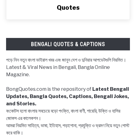
স্টেটাস,
Quotes
ব্লকলিস্ট
নিয়ে
ক্যাপশন,
উক্তি
|
BENGALI QUOTES & CAPTIONS
Block
status
পড়ে নিন নতুন বাংলা ভাইরাল খবর এবং জানুন দেশ ও দুনিয়ার আপডেটগুলি নিয়মিত।
Bangla,
Latest & Viral News in Bengali, Bangla Online
Block
Magazine.
list
Captions,
BongQuotes.com is the repository of
Latest Bengali
Quotes
Updates, Bangla Quotes, Captions, Bengali Jokes,
and Stories.
বংকোটস হলো বাংলায় সবচেয়ে বড়ো পংক্তি, বাংলা বাণী, শায়েরি, উক্তি ও হাসির
জোকস এর কালেকশন।
আমরা নিয়মিত সাহিত্য, ভাষা, ইতিহাস, পড়াশোনা, প্রযুক্তি ও ভ্রমণ নিয়ে নতুন পোস্ট
করে থাকি।