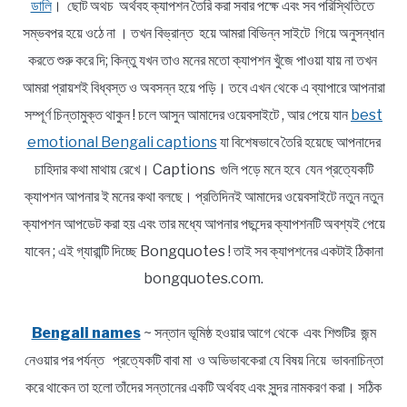
ডালি
। ছোট অথচ অর্থবহ ক্যাপশন তৈরি করা সবার পক্ষে এবং সব পরিস্থিতিতে
সম্ভবপর হয়ে ওঠে না । তখন বিভ্রান্ত হয়ে আমরা বিভিন্ন সাইটে গিয়ে অনুসন্ধান
করতে শুরু করে দি; কিন্তু যখন তাও মনের মতো ক্যাপশন খুঁজে পাওয়া যায় না তখন
আমরা প্রায়শই বিধ্বস্ত ও অবসন্ন হয়ে পড়ি। তবে এখন থেকে এ ব্যাপারে আপনারা
সম্পূর্ণ চিন্তামুক্ত থাকুন ! চলে আসুন আমাদের ওয়েবসাইটে , আর পেয়ে যান
best
emotional Bengali captions
যা বিশেষভাবে তৈরি হয়েছে আপনাদের
চাহিদার কথা মাথায় রেখে। Captions গুলি পড়ে মনে হবে যেন প্রত্যেকটি
ক্যাপশন আপনার ই মনের কথা বলছে। প্রতিদিনই আমাদের ওয়েবসাইটে নতুন নতুন
ক্যাপশন আপডেট করা হয় এবং তার মধ্যে আপনার পছন্দের ক্যাপশনটি অবশ্যই পেয়ে
যাবেন ; এই গ্যারান্টি দিচ্ছে Bongquotes ! তাই সব ক্যাপশনের একটাই ঠিকানা
bongquotes.com.
Bengali names
~ সন্তান ভূমিষ্ঠ হওয়ার আগে থেকে এবং শিশুটির জন্ম
নেওয়ার পর পর্যন্ত প্রত্যেকটি বাবা মা ও অভিভাবকেরা যে বিষয় নিয়ে ভাবনাচিন্তা
করে থাকেন তা হলো তাঁদের সন্তানের একটি অর্থবহ এবং সুন্দর নামকরণ করা। সঠিক