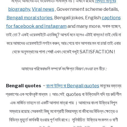
মধ্যেই আমাদের এই ওয়েবসাইট সীমাবদ্ধ নয়। এখানে রয়েছে
বিখ্যাত মানুষের
biography
,
Viral news
, Government scheme details,
Bengali moral stories
, Bengali jokes, English
captions
for facebook and Instagram
and many more. অবাক হচ্ছেন,
তাই তো ? একই ওয়েবসাইটে এতকিছু? আশ্চর্য মনে হলেও এটাই বাস্তব ! তাই দেরি না
করে আমাদের ওয়েবসাইটে লগইন করুন, আর পেয়ে যান আপনার মন যা চায়! তাই এবার
থেকে অনুসন্ধানের পালা শেষ!! এখন থেকেই শুধুই SATISFACTION !
আমাদের পরিষেবাগুলি সম্পর্কে সংক্ষিপ্ত বিবরণ দেওয়া হল নীচে :
Bengali quotes
~
বাংলা উক্তি বা Bengali quotes
মানুষের বক্তব্য
প্রকাশের এক সর্বোৎকৃষ্ট মাধ্যম । আর সেই quotes বা উক্তিগুলি যদি হয় রুচিশীল
এবং মার্জিত তাহলে তা একটি আলাদা মাত্রা পায় । আমাদের বাংলা উক্তির বিপুল
সম্ভারে রয়েছে সেরকমই কিছু মনোগ্রাহী বিষয়সমূহ যা জীবনের বিভিন্ন ক্ষেত্রে ও
বিভিন্ন মুহূর্তে কার্যকরী হওয়ার পূর্ণ দাবি রাখে। সুনির্বাচিত উক্তির সংকলন ও বাণী