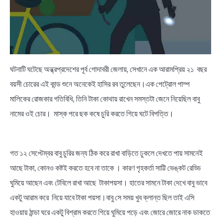
NEWS
BENGALI LYRICS
BENGALI NAMES
ঘটনাটি ঘটেছে অন্ধ্রপ্রদেশের পূর্ব গোদাবরী জেলায়, সেখানে এক আরামপ্রিয় ২১ বছর
বয়সী চোরের এই কান্ড শুনে অনেকেই হাসির রব তুলেছেন।এক পেট্রোল পাম্প
BENGALI STORIES
মালিকের রোজকার গতিবিধি, তিনি টাকা কোথায় রাখেন সমস্তটা জেনে নিয়েছিল বাবু
নামের ওই চোর। মাস্ক পরে ছক কষে চুরি করতে গিয়ে ঘটে বিপত্তি।
গত ১২ সেপ্টেম্বর বাবু চুরির জন্য ঠিক করে রাখা বাড়িতে ঢুকলে দেখতে পায় সামনেই
আছে টাকা, কোনও কষ্টই করতে হবে না তাকে । কারণ গৃহকর্তা সাট্টি ভেঙ্কট রেড্ডি
ঘুমিয়ে আছেন এবং টেবিলে রাখা আছে টাকাপয়সা। হাতের সামনে টাকা দেখে বাবু ভাবে
একটু আরাম করে নিয়ে যাবে টাকা পয়সা।বাবু সে সময় খুব ক্লান্ত ছিল তাই এসি
হাওয়ায় ঠান্ডা ঘরে একটু বিশ্রাম করতে গিয়ে ঘুমিয়ে পড়ে এবং জোরে জোরে নাক ডাকতে