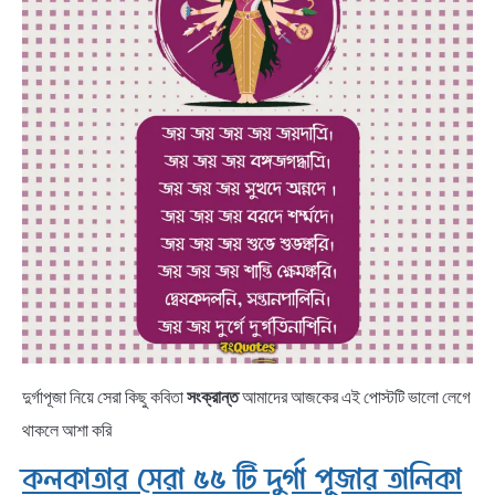
দুর্গাপূজা নিয়ে সেরা কিছু কবিতা
সংক্রান্ত
আমাদের আজকের এই পোস্টটি ভালো লেগে
থাকলে আশা করি
কলকাতার সেরা ৫৫ টি দুর্গা পূজার তালিকা