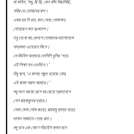
মা কহিল, ‘মধু, ছি ছি, কেন কাঁদ মিছামিছি,
গরিব যে তোমাদের বাপ।
এবার হয় নি ধান, কত গেছে লোকসান,
পেয়েছেন কত দুঃখতাপ।
তবু দেখো বহু ক্লেশে তোমাদের ভালোবেসে
সাধ্যমত এনেছেন কিনে।
সে জিনিস অনাদরে ফেলিলি ধূলির ‘পরে-
এই শিক্ষা হল এতদিনে।’
বিধু বলে, ‘এ কাপড় পছন্দ হয়েছে মোর,
এই জামা পরাস আমারে।’
মধু শুনে আরো রেগে ঘর ছেড়ে দ্রুতবেগে
গেল রায়বাবুদের দ্বারে।
সেথা মেলা লোক জড়ো, রায়বাবু ব্যস্ত বড়ো;
দালান সাজাতে গেছে রাত।
মধু যবে এক কোণে দাঁড়াইল ম্লান মনে