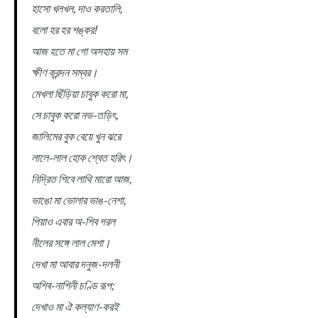
হাসো খলখল, দাও করতালি,
বলো হর হর শঙ্কর!
আজ হতে মা গো অসহায় সম
ক্ষীণ ক্রন্দন সম্বর।
মেখলা ছিঁড়িয়া চাবুক করো মা,
সে চাবুক করো নভ-তড়িৎ,
জালিমের বুক বেয়ে খুন ঝরে
লালে-লাল হোক শ্বেত হরিৎ।
নিদ্রিত শিবে লাথি মারো আজ,
ভাঙো মা ভোলার ভাঙ-নেশা,
পিয়াও এবার অ-শিব গরল
নীলের সঙ্গে লাল মেশা।
দেখা মা আবার দনুজ-দলনী
অশিব-নাশিনী চণ্ডি রূপ;
দেখাও মা ঐ কল্যাণ-করই