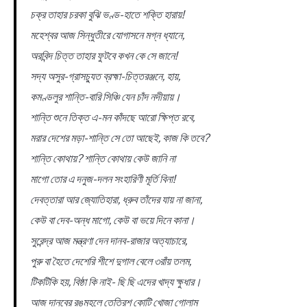
চক্র তাহার চরকা বুঝি ভণ্ড-হাতে শক্তি হারায়!
মহেশ্বর আজ সিন্ধুতীরে যোগাসনে মগ্ন ধ্যানে,
অরবিন্দ চিত্ত তাহার ফুটবে কখন কে সে জানে!
সদ্য অসুর-গ্রাসচ্যুত ব্রহ্মা-চিত্তরঞ্জনে, হায়,
কমণ্ডলুর শান্তি-বারি সিঞ্চি যেন চাঁদ নদীয়ায়।
শান্তি শুনে তিক্ত এ-মন কাঁদছে আরো ক্ষিপ্ত রবে,
মরার দেশের মড়া-শান্তি সে তো আছেই, কাজ কি তবে?
শান্তি কোথায়? শান্তি কোথায় কেউ জানি না
মাগো তোর এ দনুজ-দলন সংহারিণী মূর্তি বিনা!
দেবত্তারা আর জ্যোতিহারা, ধ্রুব তাঁদের যায় না জানা,
কেউ বা দেব-অন্ধ মাগো, কেউ বা ভয়ে দিনে কানা।
সুরেন্দ্র আজ মন্ত্রণা দেন দানব-রাজার অত্যাচারে,
পুরু বা হৈতে দেশেরি শীশে দুগাল বেলে ৩রাঁয় তলম,
টিকটিকি হয়, বিষ্ঠা কি নাই- ছি ছি এদের খাদ্য ক্ষুধার।
আজ দানবের রঙমহলে তেত্রিশ কোটি খোজা গোলাম