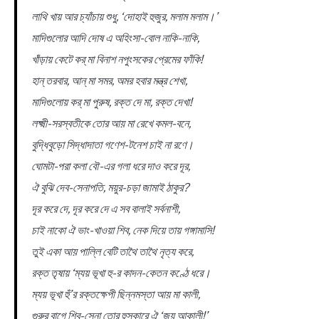
লাথি খায় আর চ্যাঁচায় শুধু, ‘দোহাই হুজুর, মলাম মলাম।’
মাদিগুলোর আদি দোষ এ অহিংসা-বোল নাকি-নাকি,
খাঁড়ায় কেটে কর্ মা বিনাশ নপুংসকের প্রেমের ফাঁকি!
হান্ তরবার, আন্ মা সমর, অমর হবার মন্ত্র শেখা,
মাদিগুলোয় কর্ মা পুরুষ, রক্ত দে মা, রক্ত দেখা!
লক্ষ্মী-সরস্বতীকে তোর আয় মা রেখে কমল-বনে,
বুদ্ধিবুড়ো সিদ্ধাদাতা গণেশ-টনেশ চাই না রণে।
ঘোমটা-পরা কলা বৌ-এর গলা ধরে দাও করে দূর,
ঐ বুঝি দেব-সেনাপতি, ময়ুর-চড়া জামাই ঠাকুর?
দূর করে দে, দূর করে দে এ সব বালাই সর্বনাশী,
চাই নাকো ঐ ভাং-খাওয়া শিব, নেক দিয়ে তায় গঙ্গামাসি!
তুই একা আয় পাল্লি বেটি তাথৈ তাথৈ নৃত্য করে,
রক্ত তৃষায় ‘ম্যয় ভূখা হু-র কাদন-কেতন কণ্ঠে ধরে।
ম্যয় ভূখা হুঁ’র রক্তক্ষেপী ছিন্নমস্তা আয় মা কালী,
গুরুর বাগে শিব-সেনা তোর হুস্কারে ঐ ‘জয় আকালী!’