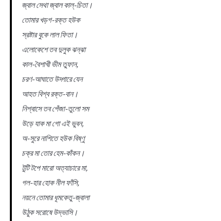
জ্বাল সেথা জ্বাল কাল্-চিতা।
তোমার খড়গ-রক্ত হউক
স্রষ্টার বুকে লাল ফিতা।
এলোকেশে তব দুলুক ঝন্‌ঝা
কাল-বৈশাখী ভীম তুফান,
চরণ-আঘাতে উদ্গারে যেন
আহত বিশ্ব রক্ত-বান।
নিশ্বাসে তব পেঁজা-তুলো সম
উড়ে যাক মা গো এই ভুবন,
অ-সুরে নাশিতে হউক বিষ্ণু
চক্র মা তোর হেম-কাঁকন।
টুটি টপে মারো অত্যাচারে মা,
গল-হার হোক নীল ফাঁসি,
নয়নে তোমার ধূমকেতু-জ্বালা
উঠুক সরোষে উদ্ভাসি।