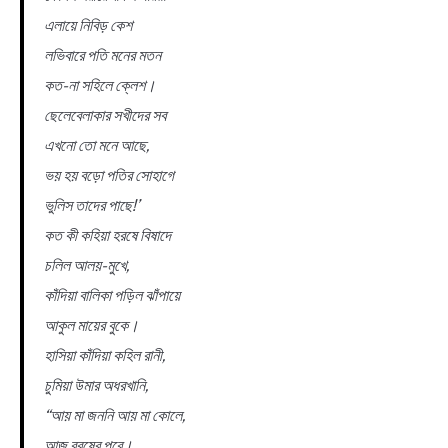
এলায়ে নিবিড় কেশ
লভিবারে পতি মনের মতন
কত-না সহিলে ক্লেশ।
ছেলেবেলাকার সখীদের সব
এখনো তো মনে আছে,
ভয় হয় বড়ো পতির সোহাগে
ভুলিস তাদের পাছে!’
কত কী কহিয়া হরষে বিষাদে
চলিল আলয়-মুখে,
কাঁদিয়া বালিকা পড়িল ঝাঁপায়ে
আকুল মায়ের বুকে।
হাসিয়া কাঁদিয়া কহিল রানী,
চুমিয়া উমার অধরখানি,
“আয় মা জননি আয় মা কোলে,
আজ বরষের পরে।