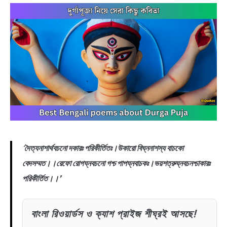
BENGALI LYRICS
BENGALI NAMES
BENGALI STORIES
‘
দৈত্যনাশার্থবচনো দকারঃ পরিকীর্তিতঃ।উকারো বিঘ্ননাশস্য বাচকো
বেদসম্মত।।রেফো রোগঘ্নবচনো গশ্চ পাপঘ্নবাচকঃ।ভয়শত্রুঘ্নবচনশ্চাকারঃ
পরিকীর্তিত।।’
বাংলা রিওয়ার্ডস ও ক্যাশ প্রাইজ শীঘ্রই আসছে!