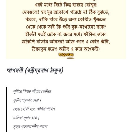
আগমনী (রবীন্দ্রনাথ ঠাকুর)
সুধীরে নিশার আঁধার ভেদিয়া
ফুটিল প্রভাততারা।
হেথা হোথা হতে পাখিরা গাহিল
ঢালিয়া সুধার ধারা।
মৃদুল প্রভাতসমীর পরশে