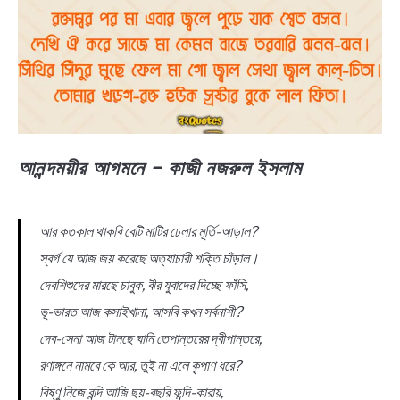
আনন্দময়ীর আগমনে – কাজী নজরুল ইসলাম
আর কতকাল থাকবি বেটি মাটির ঢেলার মূর্তি-আড়াল?
স্বর্গ যে আজ জয় করেছে অত্যাচারী শক্তি চাঁড়াল।
দেবশিশুদের মারছে চাবুক, বীর যুবাদের দিচ্ছে ফাঁসি,
ভূ-ভারত আজ কসাইখানা, আসবি কখন সর্বনাশী?
দেব-সেনা আজ টানছে ঘানি তেপান্তরের দ্বীপান্তরে,
রণাঙ্গনে নামবে কে আর, তুই না এলে কৃপাণ ধরে?
বিষ্ণু নিজে বন্দি আজি ছয়-বছরি ফন্দি-কারায়,