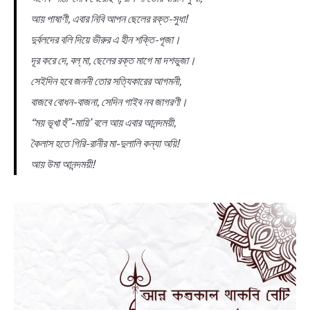
আয় পাষাণী, এবার নিবি আপন ছেলের রক্ত-সুধা!
দুর্বলদের বলি দিয়ে ভীরুর এ হীন শক্তি-পূজা।
দূর করে দে, বল্ মা, ছেলের রক্ত মাগে মা দশভুজা।
সেইদিন হবে জননী তোর সত্যিকারের আগমনী,
বাজবে বোধন-বাজনা, সেদিন গাইব নব জাগরণী।
“ময় ভূখা হুঁ”-মায়ি’ বলে আয় এবার আনন্দময়ী,
কৈলাস হতে গিরি-রানীর মা-দুলালি কন্যা অয়ি!
আয় উমা আনন্দময়ী!