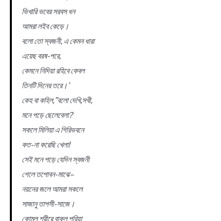
ভিখারি ভবের সরবস ধন
আমরা লইব কেড়ে।
বলো তো স্বজনী, এ কেমন ধারা
এয়েছ বরষ-পরে,
কেমনে নিদিয়া রহিবে কেবল
তিনটি দিনের তরে।’
কেহ বা কহিল,”বলো দেখি,সখী,
মনে পড়ে ছেলেবেলা?
সকলে মিলিয়া এ গিরিভবনে
কত-না করেছি খেলা!
সেই মনে পড়ে যেদিন স্বজনী
গেলে তপোবন-মাঝে–
নয়নের জলে আমরা সকলে
সাজানু তাপসী-সাজে।
কোমল শরীরে বাকল পরিয়া