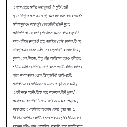
এখনো তোর মাটির গড়া মৃন্ময়ী ঐ মূর্তি হেরি
দু’চোখ পুরে জল আসে মা, আর কতকাল করবি দেরি?
মহিষাসুর বধ করে তুই ভেবেছিলি রইবি সুখে,
পারিসনি তা, ত্রেতা যুগর টল্ল আসন রামের দুখে।
আর এলিনে রুদ্রাণী তুই, জানিনে কেউ ডাকল কি না,
রাজপুতনায় বাজল হঠাৎ ‘ম্যয় ভূখা হুঁ’-র রক্তবীণা।
বৃথাই গেল সিরাজ, টিপু, মীর কাসিমের প্রাণ-বলিদান,
চণ্ডি! নিলি যোগমায়া-রূপ, বলল সবাই বিধির বিধান।
হঠাৎ কখন উঠল খেপে বিদ্রোহিণী ঝান্সি-রানি,
খ্যাপা মেয়ের অভিমানেও এলি নে তুই মা ভবানী।
এমনি করে ফাকি দিয়ে আর কতকাল নিবি পূজা?
পাষাণ বাপের পাষাণ মেয়ে, আয় মা এবার দশভূজা।
বছর বছর এ-অভিনয় অপমান তোর, পূজা নয় এ,
কি দিস্ আশিস কোটি ছেলের প্রণাম চুরির বিনিময়ে।
অনেক পাঁঠা-মোষ খেয়েছিস্, রাক্ষসী তোর যায়নি ক্ষুধা;