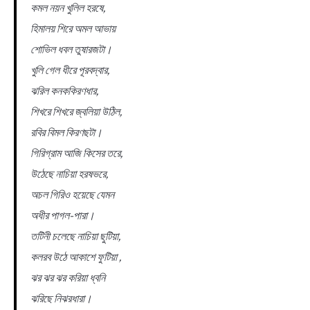
কমল নয়ন খুলিল হরষে,
হিমালয় শিরে অমল আভায়
শোভিল ধবল তুষারজটা।
খুলি গেল ধীরে পূরবদ্বার,
ঝরিল কনককিরণধার,
শিখরে শিখরে জ্বলিয়া উঠিল,
রবির বিমল কিরণছটা।
গিরিগ্রাম আজি কিসের তরে,
উঠেছে নাচিয়া হরষভরে,
অচল গিরিও হয়েছে যেমন
অধীর পাগল-পারা।
তটিনী চলেছে নাচিয়া ছুটিয়া,
কলরব উঠে আকাশে ফুটিয়া ,
ঝর ঝর ঝর করিয়া ধ্বনি
ঝরিছে নিঝরধারা।