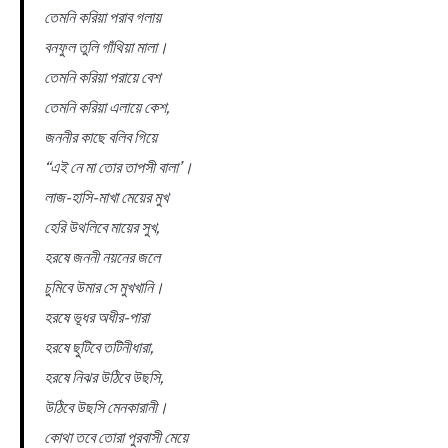
তেমনি করিয়া পরাব গলায়
বনফুল তুলি গাঁথিয়া মালা।
তেমনি করিয়া পরায়ে বেশ
তেমনি করিয়া এলায়ে কেশ,
জননীর কাছে বলিব গিয়ে
“এই নে মা তোর তাপসী বালা’।
লাজ-হাসি-মাখা মেয়ের মুখ
হেরি উথলিবে মায়ের সুখ,
হরষে জননী নয়নের জলে
চুমিবে উমার সে মুখখানি।
হরষে ভূধর অধীর-পারা
হরষে ছুটিবে তটিনীধারা,
হরষে নিঝর উঠিবে উছসি,
উঠিবে উছসি মেনকারানী।
কোথা তবে তোরা পুরবাসী মেয়ে