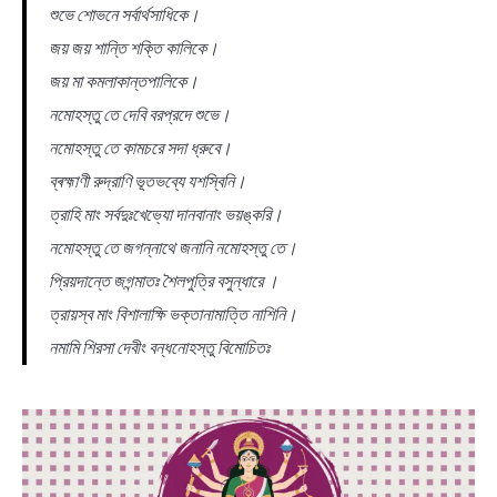
শুভে শোভনে সৰ্বার্থসাধিকে।
জয় জয় শান্তি শক্তি কালিকে।
জয় মা কমলাকান্তপালিকে।
নমােহস্তু তে দেবি বরপ্রদে শুভে।
নমােহস্তু তে কামচরে সদা ধ্রুবে।
ব্ৰহ্মাণী রুদ্রাণি ভূতভব্যে যশস্বিনি।
ত্রাহি মাং সর্বদুঃখেভ্যো দানবানাং ভয়ঙ্করি।
নমােহস্তু তে জগন্নাথে জনানি নমােহস্তু তে।
প্রিয়দান্তে জগন্মাতঃ শৈলপুত্রি বসুন্ধারে ।
ত্রায়স্ব মাং বিশালাক্ষি ভক্তানামাত্তি নাশিনি।
নমামি শিরসা দেবীং বন্ধনােহস্তু বিমােচিতঃ