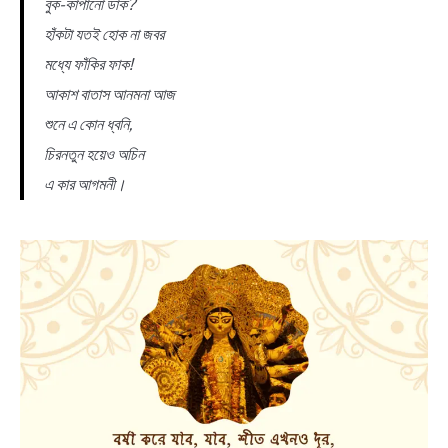
বুক-কাপানাে ডাক?
হাঁকটা যতই হােক না জবর
মধ্যে ফাঁকির ফাক!
আকাশ বাতাস আনমনা আজ
শুনে এ কোন ধ্বনি,
চিরনতুন হয়েও অচিন
এ কার আগমনী।