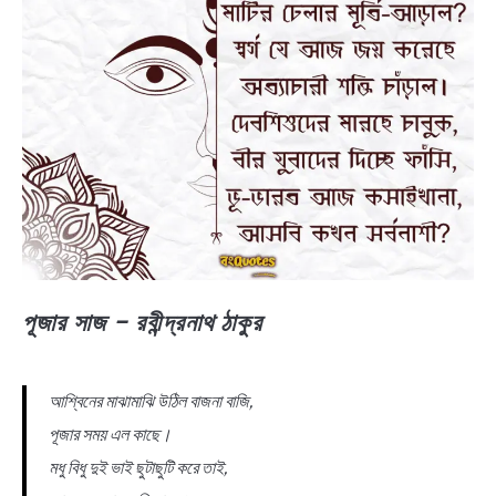
পূজার সাজ – রবীন্দ্রনাথ ঠাকুর
আশ্বিনের মাঝামাঝি উঠিল বাজনা বাজি,
পূজার সময় এল কাছে।
মধু বিধু দুই ভাই ছুটাছুটি করে তাই,