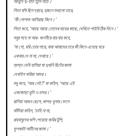
আনন্দে দু-হাত তুলি নাচে।
পিতা বসি ছিল দ্বারে, দুজনে শুধালো তারে,
‘কী পোশাক আনিয়াছ কিনে।’
পিতা কহে, ‘আছে আছে তোদের মায়ের কাছে, দেখিতে পাইবি ঠিক দিনে।’
সবুর সহে না আর- জননীরে বার বার কহে,
‘মা গো, ধরি তোর পায়ে, বাবা আমাদের তরে কী কিনে এনেছে ঘরে
একবার দে না মা, দেখায়ে।’
ব্যস্ত দেখি হাসিয়া মা দুখানি ছিটের জামা
দেখাইল করিয়া আদর।
মধু কহে, ‘আর নেই?’ মা কহিল, ‘আছে এই
একজোড়া ধুতি ও চাদর।’
রাগিয়া আগুন ছেলে, কাপড় ধুলায় ফেলে
কাঁদিয়া কহিল, ‘চাহি না মা,
রায়বাবুদের গুপি পেয়েছে জরির টুপি,
ফুলকাটা সাটিনের জামা।’