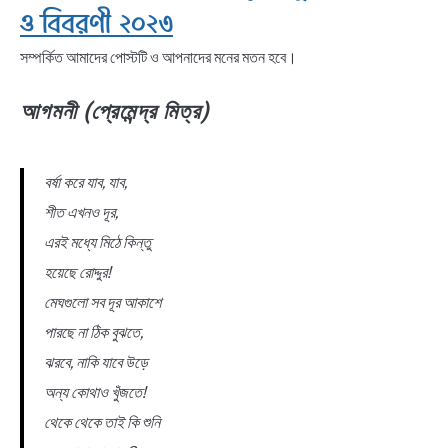
ও বিবরণী ২০২৩
সম্পর্কিত আমাদের পোস্টটি ও আপনাদের মনের মতন হবে।
আগমনী (প্রেমেন্দ্র মিত্র)
বর্ষা করে যাব, যাব,
শীত এখনও দূর,
এরই মধ্যে মিঠে কিন্তু
হয়েছে রােদ্দুর!
মেঘগুলাে সব দূর আকাশে
পারছে না ঠিক বুঝতে,
ঝরবে, নাকি যাবে উড়ে
অন্য কোথাও খুঁজতে!
থেকে থেকে তাই কি শুনি