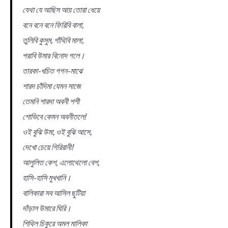
যেথা যে আছিস আয় তোরা ধেয়ে
বনে বনে বনে ফিরিবি বালা,
তুলিবি কুসুম, গাঁথিবি মালা,
পরাবি উমার বিনোদ গলে।
তারকা-খচিত গগন-মাঝে
শারদ চাঁদিমা যেমন সাজে
তেমনি শারদা অবনী শশী
শোভিবে কেমন অবনীতলে!
ওই বুঝি উমা, ওই বুঝি আসে,
দেখো চেয়ে গিরিরানী!
আলুলিত কেশ, এলোথেলো বেশ,
হাসি-হাসি মুখখানি।
বালিকারা সব আসিল ছুটিয়া
দাঁড়াল উমারে ঘিরি।
শিথিল চিকুরে অমল মালিকা