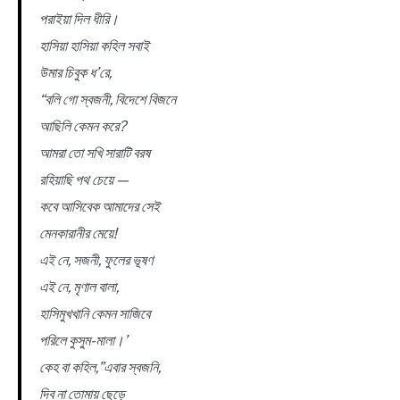
পরাইয়া দিল ধীরি।
হাসিয়া হাসিয়া কহিল সবাই
উমার চিবুক ধ’রে,
“বলি গো স্বজনী, বিদেশে বিজনে
আছিলি কেমন করে?
আমরা তো সখি সারাটি বরষ
রহিয়াছি পথ চেয়ে —
কবে আসিবেক আমাদের সেই
মেনকারানীর মেয়ে!
এই নে, সজনী, ফুলের ভূষণ
এই নে, মৃণাল বালা,
হাসিমুখখানি কেমন সাজিবে
পরিলে কুসুম-মালা।’
কেহ বা কহিল,”এবার স্বজনি,
দিব না তোমায় ছেড়ে