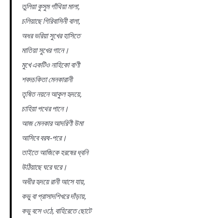
তুলিয়া কুসুম গাঁথিয়া মালা,
চলিয়াছে গিরিবাসিনী বালা,
অধর ভরিয়া সুখের হাসিতে
মাতিয়া সুখের গানে।
মুখে একটিও নাহিকো বাণী
শবদচকিতা মেনকারানী
তৃষিত নয়নে আকুল হৃদয়ে,
চাহিয়া পথের পানে।
আজ মেনকার আদরিণী উমা
আসিবে বরষ-পরে।
তাইতে আজিকে হরষের ধ্বনি
উঠিয়াছে ঘরে ঘরে।
অধীর হৃদয়ে রানী আসে যায়,
কভু বা প্রাসাদশিখরে দাঁড়ায়,
কভু বসে ওঠে, বাহিরেতে ছোটে