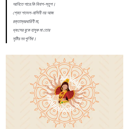
আনিতে পারে কি বিনাশ-স্তূপ।
শ্বেত শতদল-বাসিনী নয় আজ
রক্তাম্বরধারিণী মা,
ধ্বংসের বুকে হাসুক মা তোর
সৃষ্টির নব পূর্ণিমা।