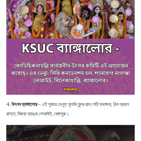
4.
উৎসব ব্যাঙ্গালোর
– এই পূজার ভেন্যু: মুলকি সুন্দর রাম শেঠি সভাঙ্গনা, 9ম প্রধান
রাস্তা, বিজয়া ব্যাঙ্ক লেআউট, বেঙ্গালুরু।