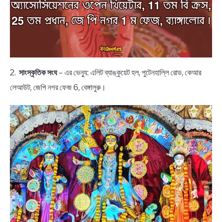
2.
সাংস্কৃতিক সংঘ
– এর ভেন্যু: এলিট ব্যাঙ্কুয়েট হল, পুটেনহাল্লি রোড, কেআর
লেআউট, জেপি নগর ফেজ 6, বেঙ্গালুরু।