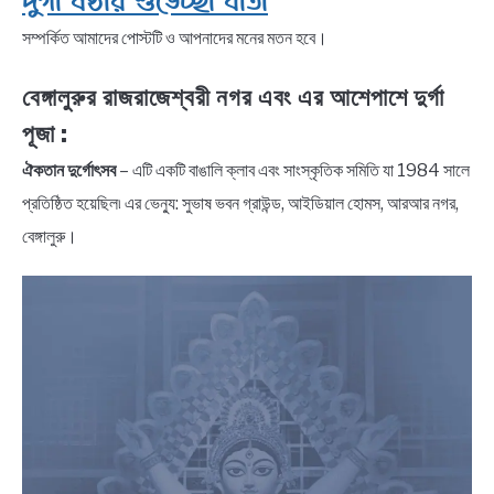
দুর্গা ষষ্ঠীর শুভেচ্ছা বার্তা
সম্পর্কিত আমাদের পোস্টটি ও আপনাদের মনের মতন হবে।
বেঙ্গালুরুর রাজরাজেশ্বরী নগর এবং এর আশেপাশে দুর্গা
পূজা :
ঐকতান দুর্গোৎসব
– এটি একটি বাঙালি ক্লাব এবং সাংস্কৃতিক সমিতি যা 1984 সালে
প্রতিষ্ঠিত হয়েছিল৷ এর ভেন্যু: সুভাষ ভবন গ্রাউন্ড, আইডিয়াল হোমস, আরআর নগর,
বেঙ্গালুরু।