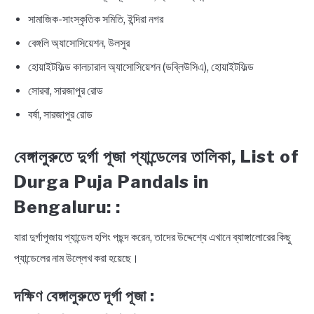
সামাজিক-সাংস্কৃতিক সমিতি, ইন্দিরা নগর
বেঙ্গলি অ্যাসোসিয়েশন, উলসুর
হোয়াইটফিল্ড কালচারাল অ্যাসোসিয়েশন (ডব্লিউসিএ), হোয়াইটফিল্ড
সোরবা, সারজাপুর রোড
বর্ষা, সারজাপুর রোড
বেঙ্গালুরুতে দুর্গা পূজা প্যান্ডেলের তালিকা, List of
Durga Puja Pandals in
Bengaluru: :
যারা দুর্গাপূজায় প্যান্ডেল হপিং পছন্দ করেন, তাদের উদ্দেশ্যে এখানে ব্যাঙ্গালোরের কিছু
প্যান্ডেলের নাম উল্লেখ করা হয়েছে।
দক্ষিণ বেঙ্গালুরুতে দূর্গা পূজা :