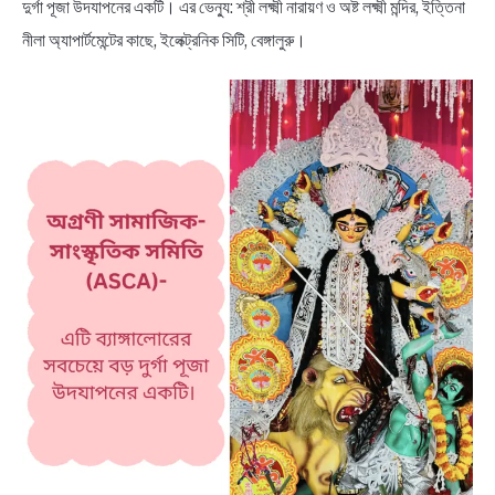
দুর্গা পূজা উদযাপনের একটি। এর ভেন্যু: শ্রী লক্ষ্মী নারায়ণ ও অষ্ট লক্ষ্মী মন্দির, ইত্তিনা
নীলা অ্যাপার্টমেন্টের কাছে, ইলেক্ট্রনিক সিটি, বেঙ্গালুরু।