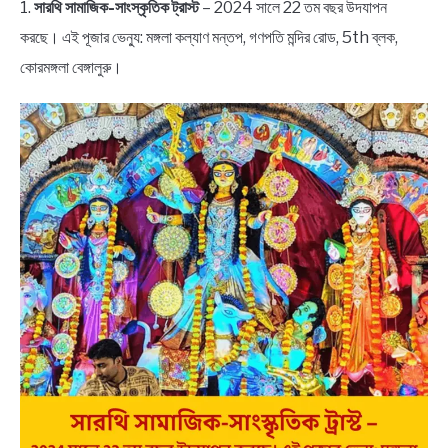
1.
সারথি সামাজিক-সাংস্কৃতিক ট্রাস্ট
– 2024 সালে 22 তম বছর উদযাপন
করছে। এই পূজার ভেন্যু: মঙ্গলা কল্যাণ মন্তপ, গণপতি মন্দির রোড, 5th ব্লক,
কোরমঙ্গলা বেঙ্গালুরু।