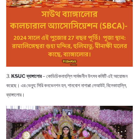
3.
KSUC ব্যাঙ্গালোর
– কোডিচিকনাহল্লি সার্বজনীন উৎসব কমিটি এই আয়োজন
করেছে। এর ভেন্যু: সিরি কনভেনশন হল, শানবোগ নাগাপ্পা লেআউট, বিলেকাহাল্লি,
ব্যাঙ্গালোর।