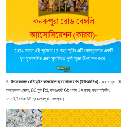
4.
উত্তরহল্লি রেসিডেন্টস কালচারাল অ্যাসোসিয়েশন (ইউআরসিএ)-
এর ভেন্যু: শ্রী
কনভেনশন সেন্টার, 80 ফুট Rd, বনশঙ্করী 6ষ্ঠ পর্যায় 1 ম ব্লক, ভরথ হাউজিং
সোসাইটি লেআউট, সুব্রমণ্যপুরা, বেঙ্গালুরু।