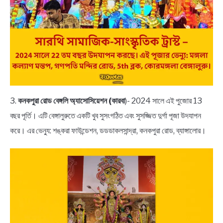
3.
কনকপুরা রোড বেঙ্গলি অ্যাসোসিয়েশন (কারবা
)- 2024 সালে এই পুজোর 13
বছর পূর্তি। এটি বেঙ্গালুরুতে একটি খুব সুসংগঠিত এবং সুসজ্জিত দুর্গা পূজা উদযাপন
করে। এর ভেন্যু: শঙ্করা ফাউন্ডেশন, ডডডাকলসান্দ্রা, কনকপুরা রোড, ব্যাঙ্গালোর।