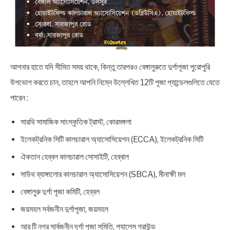
আপনার হাতে যদি সীমিত সময় থাকে, কিন্তু তারপরও বেঙ্গালুরুতে দুর্গাপূজা পুরোপুরি
উপভোগ করতে চান, তাহলে আপনি নিম্নে উল্লেখিত 12টি পূজা প্যান্ডেলগুলিতে যেতে
পারেন :
সারথি সামাজিক সাংস্কৃতিক ট্রাস্ট, কোরমঙ্গলা
ইলেকট্রনিক সিটি কালচারাল অ্যাসোসিয়েশন (ECCA), ইলেকট্রনিক সিটি
ঐকতান হেব্বল কালচারাল সোসাইটি, হেব্বাল
সাউথ ব্যাঙ্গালোর কালচারাল অ্যাসোসিয়েশন (SBCA), মীনাক্ষী মল
বেঙ্গালুরু দুর্গা পূজা কমিটি, হেব্বল
জয়মহল সর্বজনীন দুর্গাপূজা, জয়মহল
আর টি নগর সার্বজনীন দূর্গা পূজা সমিতি, প্যালেস গ্রাউন্ড