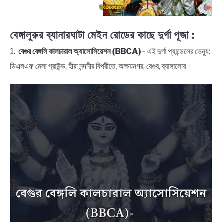
বেঙ্গালুরুর ব্যানারঘাটা মেইন রোডের কাছে দুর্গা পূজা :
1.
বেগুর বেঙ্গলি কালচারাল অ্যাসোসিয়েশন (BBCA)
– এই দুর্গা প্যান্ডেলের ভেন্যু:
ডিএলএফ মেলা গ্রাউন্ড, হীরা নন্দনীর বিপরীতে, অক্ষয়নগর, বেগুর, ব্যাঙ্গালোর।